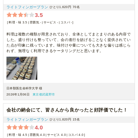
ライトフィンガープラン
ひとり1,620円
70名
3.5
料理・味 3.5
雰囲気 -
サービス -
コスパ -
料理は複数の種類が用意されており、全体としてまとまりのある内容で
した。盛り付けも整っていて、会の進行を妨げることなく提供されてい
た点が印象に残っています。味付けや量についても大きな偏りは感じら
れず、無理なく利用できるケータリングだと思います。
日本獣医生命科学大学 様
2026年1月06日
東京都武蔵野市
会社の納会にて、皆さんから良かったと好評価でした！
ライトフィンガープラン
ひとり1,620円
15名
4.0
料理・味 4.5
雰囲気 4.0
サービス 4.0
コスパ 4.0