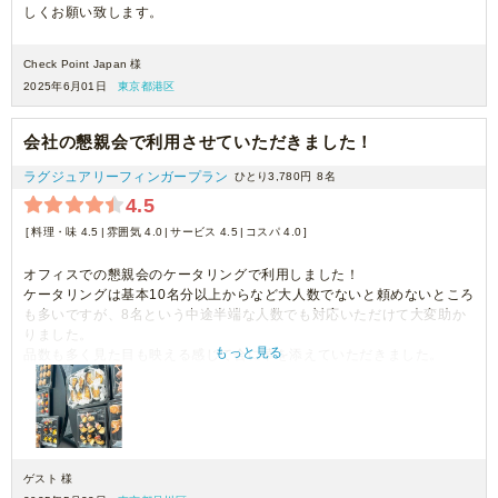
しくお願い致します。
Check Point Japan 様
2025年6月01日
東京都港区
会社の懇親会で利用させていただきました！
ラグジュアリーフィンガープラン
ひとり3,780円
8名
4.5
料理・味 4.5
雰囲気 4.0
サービス 4.5
コスパ 4.0
オフィスでの懇親会のケータリングで利用しました！
ケータリングは基本10名分以上からなど大人数でないと頼めないところ
も多いですが、8名という中途半端な人数でも対応いただけて大変助か
りました。
もっと見る
品数も多く見た目も映える感じで会に華を添えていただきました。
また次回も利用させていただこうと思います！
ゲスト 様