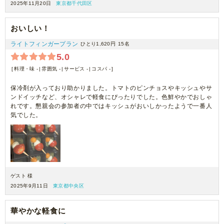
また注文したいと思います。
2025年11月20日
東京都千代田区
おいしい！
ライトフィンガープラン
ひとり1,620円
15名
5.0
料理・味 -
雰囲気 -
サービス -
コスパ -
保冷剤が入っており助かりました。トマトのピンチョスやキッシュやサ
ンドイッチなど、オシャレで軽食にぴったりでした。色鮮やかでおしゃ
れです。懇親会の参加者の中ではキッシュがおいしかったようで一番人
気でした。
ゲスト 様
2025年9月11日
東京都中央区
華やかな軽食に