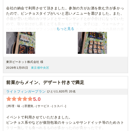
会社の納会で利用させて頂きました。参加の方がお酒を飲む方が多かっ
たので、ピンチョスタイプがいいと思いメニューを選びました。また、
小腹が空いた時のカツサンドとサーモンサンドとが小分けになっていた
ので、取り分けがし易くとても良かったです。女子には、ウォールナッ
もっと見る
ツ＆バナナ手作りマフィンが好評でした。ただ、ピンチョスの具材の量
がちょっと少なく見た目には綺麗なのですがボリューム感は足りなく感
じました。
東洋ビーネット株式会社 様
2026年1月05日
東京都中央区
前菜からメイン、デザート付きで満足
ライトフィンガープラン
ひとり1,620円
20名
5.0
料理・味 -
雰囲気 -
サービス -
コスパ -
イベントで利用させていただきました。
ピンチョス系やなどが個別包装のキッシュやサンドイッチ等のためカト
ラリー無しでも食べれるものが多かったのが良かったです。