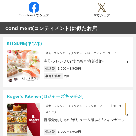
Facebookでシェア
Xでシェア
condiment(コンディメント)に似たお店
KITSUNE(キツネ)
洋食・フレンチ・イタリアン・和食・フィンガーフード
寿司/フレンチ/片付け楽々/海鮮/創作
価格帯
1,500～3,500円
事例投稿数
2件
Roger’s Kitchen(ロジャーズキッチン)
洋食・フレンチ・イタリアン・フィンガーフード・中華・エ
スニック
新感覚/おしゃれ/ボリューム感ある/フィンガーフ
ード
価格帯
1,000～4,000円