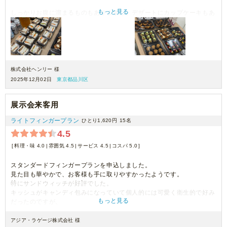
もっと見る
しっかりお腹に溜まるものもありますし、デザートにカップケーキもあ
り、好評でした！
株式会社ヘンリー 様
2025年12月02日
東京都品川区
展示会来客用
ライトフィンガープラン
ひとり1,620円
15名
4.5
料理・味 4.0
雰囲気 4.5
サービス 4.5
コスパ 5.0
スタンダードフィンガープランを申込しました。
見た目も華やかで、お客様も手に取りやすかったようです。
特にサンドウィッチが好評でした。
キッシュがキャンディ包みになっていて個人的には可愛く衛生的で好み
もっと見る
だったのですが、
お客様は中身がわからなかった様であまり手に取っていただけませんで
した。
アジア・ラゲージ株式会社 様