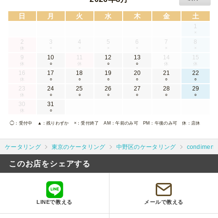
日
月
火
水
木
金
土
1
×
2
3
4
5
6
7
8
休
×
×
×
×
×
×
9
10
11
12
13
14
15
休
○
休
○
○
休
休
16
17
18
19
20
21
22
休
○
○
○
○
○
○
23
24
25
26
27
28
29
休
○
○
○
○
○
○
30
31
休
○
◯
：受付中
▲
：残りわずか
×
：受付終了
AM
：午前のみ可
PM
：午後のみ可
休
：店休
ケータリング
東京のケータリング
中野区のケータリング
condime
このお店をシェアする
LINEで教える
メールで教える