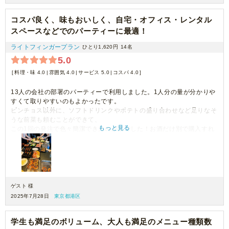
コスパ良く、味もおいしく、自宅・オフィス・レンタル
スペースなどでのパーティーに最適！
ライトフィンガープラン
ひとり1,620円
14名
5.0
料理・味 4.0
雰囲気 4.0
サービス 5.0
コスパ 4.0
13人の会社の部署のパーティーで利用しました。1人分の量が分かりや
すくて取りやすいのもよかったです。
ピンチョス以外に、ソフトドリンクやポテトの盛り合わせなど足りなそ
うな前菜も頼むことができて、
もっと見る
この1回の発注で色々簡潔できたのが楽でした！お酒だけ別で購入すれ
ば成立しました。
味もおいしくて、注文も手軽だったのでまた利用したいです。
ゲスト 様
2025年7月28日
東京都港区
学生も満足のボリューム、大人も満足のメニュー種類数