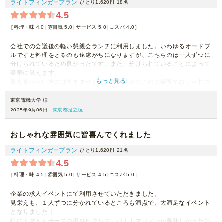
ライトフィンガープラン
ひとり1,620円
18名
4.5
料理・味 4.0
雰囲気 5.0
サービス 5.0
コスパ 4.0
会社での会議後の軽い懇親会ランチに利用しました。いわゆるオードブ
ルですと料理をとるのも遠慮がちになりますが、こちらのは一人ずつに
分けられているため良かったです。また、分けられていることによって
豪華に見えます。
もっと見る
量を食べたい方には向きませんが、送料込みでこのお値段でおしゃれに
食事する形で開催したい場合には良いと思います。
東京電機大学 様
2025年9月06日
東京都足立区
おしゃれな雰囲気に皆喜んでくれました
ライトフィンガープラン
ひとり1,620円
21名
4.5
料理・味 4.5
雰囲気 5.0
サービス 4.5
コスパ 5.0
企業の求人イベントにて利用させていただきました。
見栄えも、１人ずつに分かれているところも満点で、大満足なイベント
となりました！
特にトマトとチーズの串やピクルス、バナナマフィンが美味しかったで