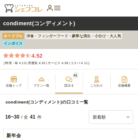
condiment(コンディメント)
オードブル
洋食・フィンガーフード・豪華な演出・小分け・大人気
インボイス
4.52
料理・味 4.10
雰囲気 4.33
サービス 4.39
コスパ 4.11
41
店舗トップ
プラン一覧
口コミ
こだわり
店舗概要
condiment(コンディメント)の口コミ一覧
16~30
41
/ 全
件
新年会