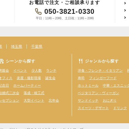
お電話で注文・ご相談承ります
050-3821-0330
平日：11時～20時、土日祝：11時～20時
県
埼玉県
千葉県
シーンから探す
ジャンルから探す
懇親会
イベント
少人数
ランチ
洋食・フレンチ・イタリアン
オフィス
楽屋・撮影現場
誕生会
寿司
フィンガーフード
記念日
ホームパーティー
ホットミール
中華・エスニッ
結婚式二次会
落成・竣工式
ベジタリアン・ヴィーガン
レセプション
大型イベント
忘年会
サンドイッチ
おにぎり
スイーツ・デザート
ドリンク