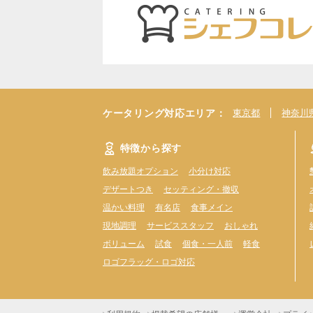
ケータリング対応エリア：
東京都
神奈川
特徴から探す
飲み放題オプション
小分け対応
デザートつき
セッティング・撤収
温かい料理
有名店
食事メイン
現地調理
サービススタッフ
おしゃれ
ボリューム
試食
個食・一人前
軽食
ロゴフラッグ・ロゴ対応