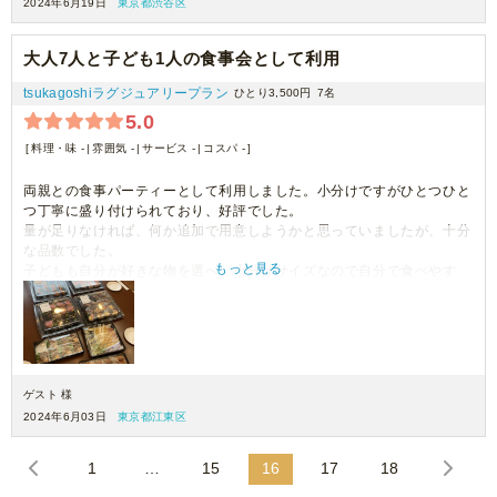
2024年6月19日
東京都渋谷区
大人7人と子ども1人の食事会として利用
tsukagoshiラグジュアリープラン
ひとり3,500円
7名
5.0
料理・味 -
雰囲気 -
サービス -
コスパ -
両親との食事パーティーとして利用しました。小分けですがひとつひと
つ丁寧に盛り付けられており、好評でした。
量が足りなければ、何か追加で用意しようかと思っていましたが、十分
な品数でした。
もっと見る
子どもも自分が好きな物を選べ、小分けサイズなので自分で食べやす
く、ちょうど良かったです。
また利用したいです。
ゲスト 様
2024年6月03日
東京都江東区
1
…
15
16
17
18