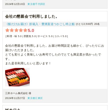
2024年12月10日
東京都千代田区
会社の懇親会で利用しました。
《鮨だけお届け》折箱入・豊洲直送つかごし特上鮨
ひとり2,500円
20名
5.0
料理・味 5.0
雰囲気 5.0
サービス 5.0
コスパ 5.0
会社の懇親会で利用しました。お届け時間設定も細かく、ぴったりにお
届けいただきました。
とても彩りよく美味しいお寿司でしたのでとても満足度が高かったで
す。
また是非利用したいと思います！
三井ホーム株式会社 様
2024年11月27日
東京都江東区