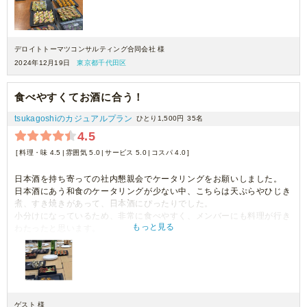
デロイトトーマツコンサルティング合同会社 様
2024年12月19日
東京都千代田区
食べやすくてお酒に合う！
tsukagoshiのカジュアルプラン
ひとり1,500円
35名
4.5
料理・味 4.5
雰囲気 5.0
サービス 5.0
コスパ 4.0
日本酒を持ち寄っての社内懇親会でケータリングをお願いしました。
日本酒にあう和食のケータリングが少ない中、こちらは天ぷらやひじき
煮、すき焼きがあって、日本酒にぴったりでした。
小分けになっているため、非常に食べやすく、メンバーにも料理が行き
もっと見る
わたったと思います。
思っていたより量が少ないかな？と感じましたが、味は良かったです。
ゲスト 様