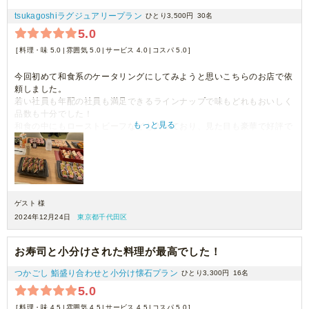
tsukagoshiラグジュアリープラン
ひとり3,500円
30名
5.0
料理・味 5.0
雰囲気 5.0
サービス 4.0
コスパ 5.0
今回初めて和食系のケータリングにしてみようと思いこちらのお店で依
頼しました。
若い社員も年配の社員も満足できるラインナップで味もどれもおいしく
品数も十分でした！
もっと見る
和食の中にもローストビーフなども入っており、見た目も豪華で好評で
した。
ゲスト 様
2024年12月24日
東京都千代田区
お寿司と小分けされた料理が最高でした！
つかごし 鮨盛り合わせと小分け懐石プラン
ひとり3,300円
16名
5.0
料理・味 4.5
雰囲気 4.5
サービス 4.5
コスパ 5.0