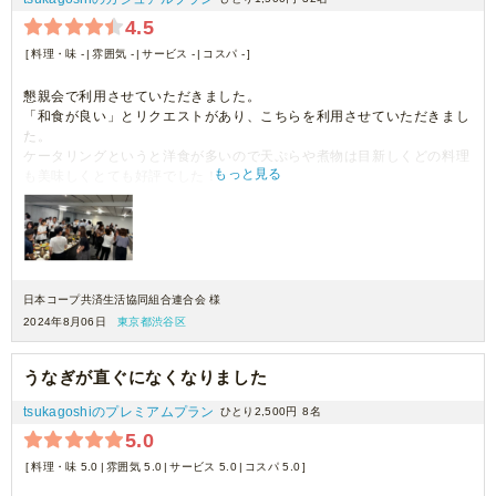
4.5
料理・味 -
雰囲気 -
サービス -
コスパ -
懇親会で利用させていただきました。
「和食が良い」とリクエストがあり、こちらを利用させていただきまし
た。
ケータリングというと洋食が多いので天ぷらや煮物は目新しくどの料理
もっと見る
も美味しくとても好評でした！
ただ、ひじきが、、黒いお皿に乗っていたので、飾りに枝豆は乗ってい
たもののちょっと地味で真っ黒で目立たなかった（？）のか、売れ行き
が悪かったです。
個人的には食べたらとても美味しかったので、残ってしまったのが残念
でした。（幹事特権で持ち帰って食べました笑）
なのでひじきだけは下に白い紙ナプキンでも敷いたら良かったのになー
日本コープ共済生活協同組合連合会 様
と思いました。
2024年8月06日
東京都渋谷区
うなぎが直ぐになくなりました
tsukagoshiのプレミアムプラン
ひとり2,500円
8名
5.0
料理・味 5.0
雰囲気 5.0
サービス 5.0
コスパ 5.0