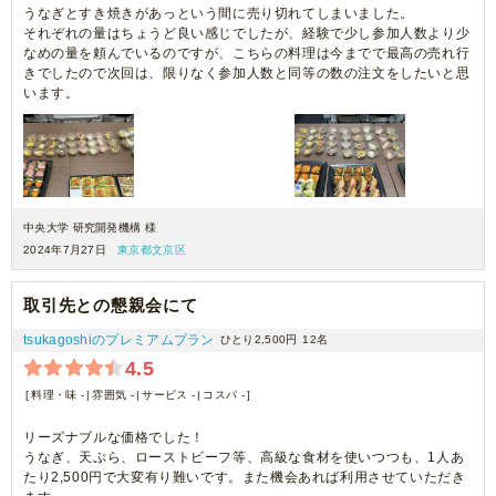
うなぎとすき焼きがあっという間に売り切れてしまいました。
それぞれの量はちょうど良い感じでしたが、経験で少し参加人数より少
なめの量を頼んでいるのですが、こちらの料理は今までで最高の売れ行
きでしたので次回は、限りなく参加人数と同等の数の注文をしたいと思
います。
中央大学 研究開発機構 様
2024年7月27日
東京都文京区
取引先との懇親会にて
tsukagoshiのプレミアムプラン
ひとり2,500円
12名
4.5
料理・味 -
雰囲気 -
サービス -
コスパ -
リーズナブルな価格でした！
うなぎ、天ぷら、ローストビーフ等、高級な食材を使いつつも、1人あ
たり2,500円で大変有り難いです。また機会あれば利用させていただき