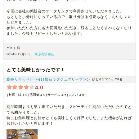
今回は会社の懇親会のケータリングで利用させていただきました。
もともと小分けになっているので、取り分ける必要もなく、おいしくい
ただきました。
参加いただいた方にも大変満足いただき、残ることなくすべてなくなり
ました。今後もリピートしたいと思います。
ゲスト 様
2024年12月20日
東京都渋谷区
とても美味しかったです！
鮨盛り合わせと小分け懐石ラグジュアリープラン
ひとり5,500円
28名
4.0
料理・味 4.0
雰囲気 4.0
サービス 4.5
コスパ 3.5
納品時間よりも早く来ていただき、スピーディに納品いただいたのでと
ても助かりました。
特にお魚料理とお鮨がとても美味しくて好評でした。また機会があれば
お願いしたいと思います！