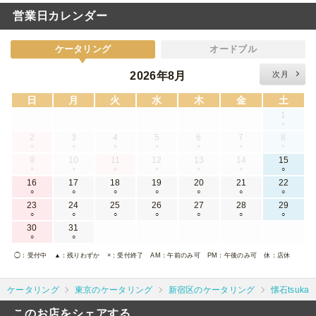
営業日カレンダー
ケータリング
オードブル
2026年8月
次月
日
月
火
水
木
金
土
1
×
2
3
4
5
6
7
8
×
×
×
×
×
×
×
9
10
11
12
13
14
15
×
×
×
×
×
×
○
16
17
18
19
20
21
22
○
○
○
○
○
○
○
23
24
25
26
27
28
29
○
○
○
○
○
○
○
30
31
○
○
◯
：受付中
▲
：残りわずか
×
：受付終了
AM
：午前のみ可
PM
：午後のみ可
休
：店休
ケータリング
東京のケータリング
新宿区のケータリング
懐石tsuka
このお店をシェアする