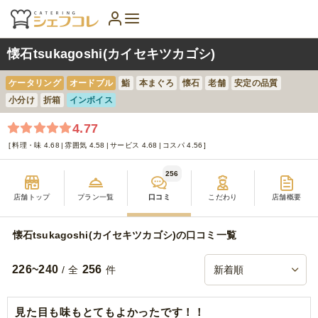
懐石tsukagoshi(カイセキツカゴシ)
ケータリング
オードブル
鮨
本まぐろ
懐石
老舗
安定の品質
小分け
折箱
インボイス
4.77
料理・味 4.68
雰囲気 4.58
サービス 4.68
コスパ 4.56
256
店舗トップ
プラン一覧
口コミ
こだわり
店舗概要
懐石tsukagoshi(カイセキツカゴシ)の口コミ一覧
226~240
256
/ 全
件
見た目も味もとてもよかったです！！