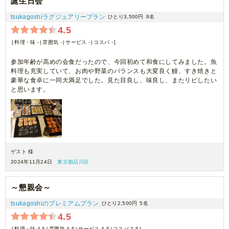
誕生日会
tsukagoshiラグジュアリープラン
ひとり3,500円
8名
4.5
料理・味 -
雰囲気 -
サービス -
コスパ -
参加年齢が高めの会食だったので、今回初めて和食にしてみました。魚
料理も充実していて、お肉や野菜のバランスも大変良く鰻、すき焼きと
豪華な食卓に一同大満足でした。見た目良し、味良し、またリピしたい
と思います。
ゲスト 様
2024年11月24日
東京都品川区
～懇親会～
tsukagoshiのプレミアムプラン
ひとり2,500円
5名
4.5
料理・味 4.5
雰囲気 4.5
サービス 4.5
コスパ 3.5