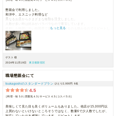
懇親会で利用しました。
和洋中、エスニック料理など
異なるお店からさまざまな種類を注文しました。
人数が多い時は好みがバラバラなので重宝しています。
もっと見る
依頼した時間に近い時間帯で運んでただけるのも助かるのでリピートし
ています。
1つ1つ小分けになっているのでとても衛生的！
個包装でない時に比べてフードロスも減少しました。
ゲスト 様
2024年11月19日
東京都新宿区
職場懇親会にて
tsukagoshiのスタンダードプラン
ひとり2,000円
6名
4.5
料理・味 5.0
雰囲気 4.5
サービス 4.5
コスパ 5.0
美味しくて見た目も良くボリュームもありました。他店が15,000円以
上買わないといけないところそうではなく、数量6で少人数でしたが、
対応していただき感謝しています。リピートします。