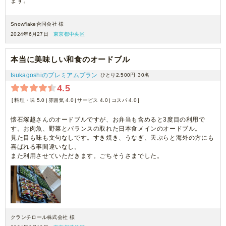
ます。
Snowflake合同会社 様
2024年6月27日
東京都中央区
本当に美味しい和食のオードブル
tsukagoshiのプレミアムプラン
ひとり2,500円
30名
4.5
料理・味 5.0
雰囲気 4.0
サービス 4.0
コスパ 4.0
懐石塚越さんのオードブルですが、お弁当も含めると3度目の利用で
す。お肉魚、野菜とバランスの取れた日本食メインのオードブル。
見た目も味も文句なしです。すき焼き、うなぎ、天ぷらと海外の方にも
喜ばれる事間違いなし。
また利用させていただきます。ごちそうさまでした。
クランチロール株式会社 様