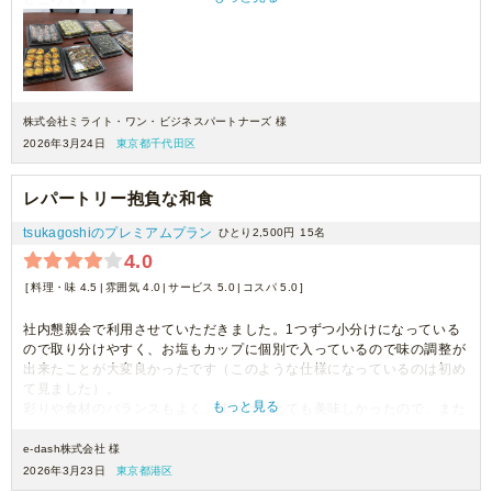
塩分を気にしている方も自分で調整出来て良いと言っていたし、サラダ
がべしょべしょになってないのも◎
あと、ひじきが美味しかったと好評でした。
また機会があったら是非利用したいです。
株式会社ミライト・ワン・ビジネスパートナーズ 様
2026年3月24日
東京都千代田区
レパートリー抱負な和食
tsukagoshiのプレミアムプラン
ひとり2,500円
15名
4.0
料理・味 4.5
雰囲気 4.0
サービス 5.0
コスパ 5.0
社内懇親会で利用させていただきました。1つずつ小分けになっている
ので取り分けやすく、お塩もカップに個別で入っているので味の調整が
出来たことが大変良かったです（このような仕様になっているのは初め
て見ました）。
もっと見る
彩りや食材のバランスもよく、味付けもとても美味しかったので、また
リピートさせていただきます。
e-dash株式会社 様
2026年3月23日
東京都港区