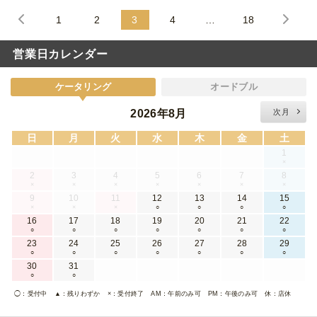
1
2
3
4
…
18
営業日カレンダー
ケータリング
オードブル
2026年8月
次月
日
月
火
水
木
金
土
1
×
2
3
4
5
6
7
8
×
×
×
×
×
×
×
9
10
11
12
13
14
15
×
×
×
○
○
○
○
16
17
18
19
20
21
22
○
○
○
○
○
○
○
23
24
25
26
27
28
29
○
○
○
○
○
○
○
30
31
○
○
◯
：受付中
▲
：残りわずか
×
：受付終了
AM
：午前のみ可
PM
：午後のみ可
休
：店休