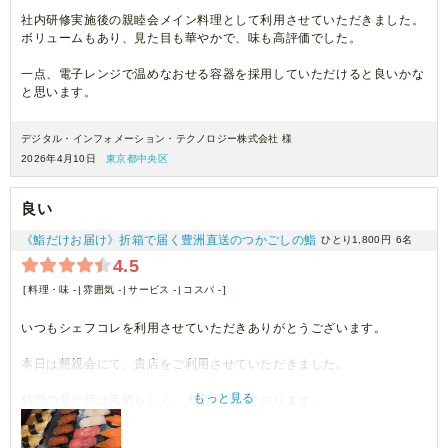
社内研修実施後の親睦会メイン料理として利用させていただきました。
ボリュームもあり、見た目も華やかで、味も高評価でした。
一点、電子レンジで温めなおせる容器を採用していただけると良いかな
と思います。
デジタル・インフォメーション・テクノロジー株式会社 様
2026年4月10日
東京都中央区
良い
《鮨だけお届け》折箱で届く豊洲直送のつかごしの鮨
ひとり1,800円
6名
4.5
料理・味 -
雰囲気 -
サービス -
コスパ -
いつもシェフコレを利用させていただきありがとうございます。
本日は懇親会にて、貴店をご利用させていただきました。
もっと見る
料理の見た目は素晴らしく、大変満足しております。
機会がございましたら、ぜひまたご利用させていただきます。