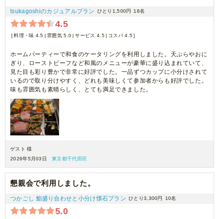
tsukagoshiのカジュアルプラン
ひとり1,500円
18名
4.5
料理・味 4.5
雰囲気 5.0
サービス 4.5
コスパ 4.5
ホームパーティーで和食のケータリングを利用しました。天ぷらやおに
ぎり、ローストビーフなど和風のメニューが豪華に盛り込まれていて、
見た目も彩り豊かで非常に好評でした。一品ずつカップに小分けされて
いるので取り分けやすく、どれも美味しくて参加者からも好評でした。
味も雰囲気も素晴らしく、とても満足できました。
ゲスト 様
2026年5月03日
東京都千代田区
懇親会で利用しました。
つかごし 鮨盛り合わせと小分け懐石プラン
ひとり3,300円
10名
5.0