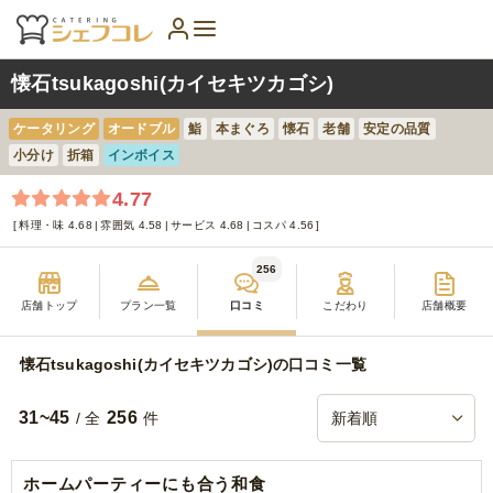
懐石tsukagoshi(カイセキツカゴシ)
ケータリング
オードブル
鮨
本まぐろ
懐石
老舗
安定の品質
小分け
折箱
インボイス
4.77
料理・味 4.68
雰囲気 4.58
サービス 4.68
コスパ 4.56
256
店舗トップ
プラン一覧
口コミ
こだわり
店舗概要
懐石tsukagoshi(カイセキツカゴシ)の口コミ一覧
31~45
256
/ 全
件
ホームパーティーにも合う和食