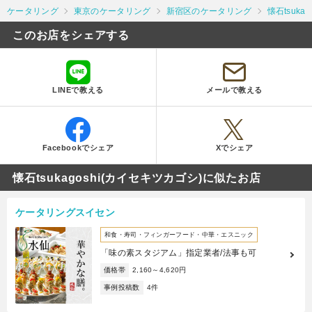
ケータリング
東京のケータリング
新宿区のケータリング
懐石tsuka
このお店をシェアする
LINEで教える
メールで教える
Facebookでシェア
Xでシェア
懐石tsukagoshi(カイセキツカゴシ)に似たお店
ケータリングスイセン
和食・寿司・フィンガーフード・中華・エスニック
「味の素スタジアム」指定業者/法事も可
価格帯
2,160～4,620円
事例投稿数
4件