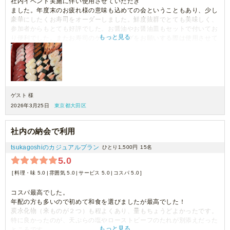
社内イベント実施に伴い使用させていただき
ました。年度末のお疲れ様の意味も込めての会ということもあり、少し
豪華にしたくお寿司をオーダーしました。鮮度抜群でとても美味しく、
参加者からもとても好評でした。お醤油やお醤油皿もセットで付いてお
もっと見る
り便利でした。またお寿司のケータリングをお願いする際は使用させて
いただきます！
ゲスト 様
2026年3月25日
東京都大田区
社内の納会で利用
tsukagoshiのカジュアルプラン
ひとり1,500円
15名
5.0
料理・味 5.0
雰囲気 5.0
サービス 5.0
コスパ 5.0
コスパ最高でした。
年配の方も多いので初めて和食を選びましたが最高でした！
炭水化物（米ものが２つ）も程よくあり、量もちょうどよかったです。
特に良かったのが、天ぷらの塩やローストビーフのたれが別添えだった
もっと見る
ところです。