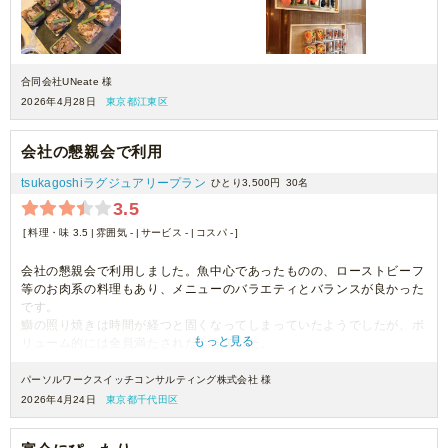
合同会社UNeate 様
2026年4月28日
東京都江東区
会社の懇親会で利用
tsukagoshiラグジュアリープラン
ひとり3,500円
30名
3.5
料理・味 3.5
雰囲気 -
サービス -
コスパ -
会社の懇親会で利用しました。魚中心であったものの、ローストビーフ
等のお肉系の料理もあり、メニューのバラエティとバランスが良かった
です。
鰤の照り焼きは時間が経つと固くなってしまっていたようでしたが、ボ
もっと見る
リューム的には全員満たされたようでした。
ありがとうございました。
パーソルワークスイッチコンサルティング株式会社 様
2026年4月24日
東京都千代田区