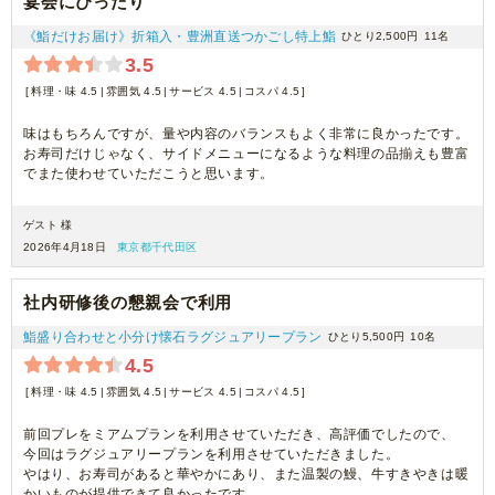
宴会にぴったり
《鮨だけお届け》折箱入・豊洲直送つかごし特上鮨
ひとり2,500円
11名
3.5
料理・味 4.5
雰囲気 4.5
サービス 4.5
コスパ 4.5
味はもちろんですが、量や内容のバランスもよく非常に良かったです。
お寿司だけじゃなく、サイドメニューになるような料理の品揃えも豊富
でまた使わせていただこうと思います。
ゲスト 様
2026年4月18日
東京都千代田区
社内研修後の懇親会で利用
鮨盛り合わせと小分け懐石ラグジュアリープラン
ひとり5,500円
10名
4.5
料理・味 4.5
雰囲気 4.5
サービス 4.5
コスパ 4.5
前回プレをミアムプランを利用させていただき、高評価でしたので、
今回はラグジュアリープランを利用させていただきました。
やはり、お寿司があると華やかにあり、また温製の鰻、牛すきやきは暖
かいものが提供できて良かったです。