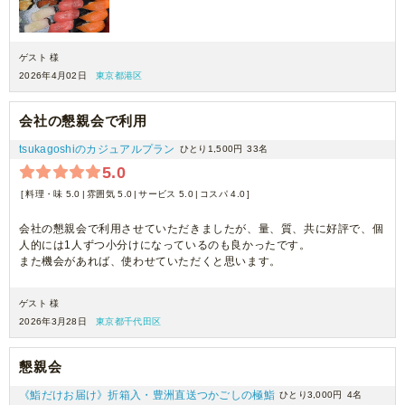
ゲスト 様
2026年4月02日
東京都港区
会社の懇親会で利用
tsukagoshiのカジュアルプラン
ひとり1,500円
33名
5.0
料理・味 5.0
雰囲気 5.0
サービス 5.0
コスパ 4.0
会社の懇親会で利用させていただきましたが、量、質、共に好評で、個
人的には1人ずつ小分けになっているのも良かったです。
また機会があれば、使わせていただくと思います。
ゲスト 様
2026年3月28日
東京都千代田区
懇親会
《鮨だけお届け》折箱入・豊洲直送つかごしの極鮨
ひとり3,000円
4名