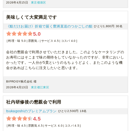
2026年4月15日
東京都港区
美味しくて大変満足です
《鮨だけお届け》折箱で届く豊洲直送のつかごしの鮨
ひとり1,800円
30名
5.0
料理・味 5.0
雰囲気 -
サービス 4.5
コスパ 4.0
会社の懇親会で利用させていただきました。このようなケータリングの
お寿司にはそこまで味の期待をしていなかったのですが、非常においし
かったです。一人分が5貫というのもちょうどよく、またこのような機
会があればこちらに注文したいと思います。
BIPROGY株式会社 様
2026年4月13日
東京都江東区
社内研修後の懇親会で利用
tsukagoshiのプレミアムプラン
ひとり2,500円
18名
4.5
料理・味 4.5
雰囲気 4.5
サービス 4.0
コスパ 4.5