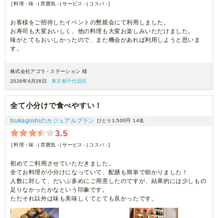
料理・味 -
雰囲気 -
サービス -
コスパ -
お客様をご招待したイベントの懇親会にて利用しました。
お寿司も大変おいしく、他の料理も大変お楽しみいただけました。
味がとてもおいしかったので、また機会があれば利用しようと思いま
す。
株式会社アゴラ・ステーション 様
2026年4月28日
東京都千代田区
全て小分けで食べやすい！
tsukagoshiのカジュアルプラン
ひとり1,500円
14名
3.5
料理・味 -
雰囲気 -
サービス -
コスパ -
初めてご利用させていただきました。
全てお料理が小分けになっていて、配膳も簡単で助かりました！
人数に対して、だいぶ多めにご用意したのですが、結果的には少しもの
足りなかったかなという印象です。
ただそれ以外は味も美味しくてとても良かったです。