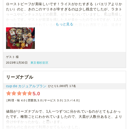
ローストビーフが美味しいです！ライスがかたすぎる（パエリアよりか
たい）のと、きのこのマリネが辛すぎるのは少し残念でしたが、ラタト
ゥーユやピンチョスなどの前菜、ゼリーもついていますし、私は美味し
かったです。ゲストが前菜を残した人が多かったので☆4ですが、1人1
もっと見る
人に食事が小分けされているので清潔、見た目もお洒落で上品、遠慮す
る人や1人分以上とる人もいないので、ビジネスでの立食パーティーな
どには最適でおすすめです。外国からのゲストも感動してました。
ゲスト 様
2023年1月30日
東京都杉並区
リーズナブル
cup de カジュアルプラン
ひとり1,080円
17名
5.0
料理・味 4.0
雰囲気 3.0
サービス 3.0
コスパ 4.0
値段がリーズナブルで、1人一つずつに分かれているのがとてもよかっ
たです。種類ごとにわかれていましたので、大皿が人数分あると、より
分けやすかったかな。と思います。
他のものと合わせて利用させてもらいました。