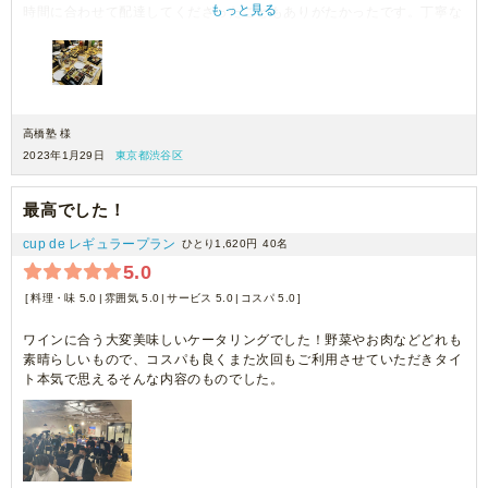
もっと見る
時間に合わせて配達してくださったこともありがたかったです。丁寧な
ご対応ありがとうございました。
高橋塾 様
2023年1月29日
東京都渋谷区
最高でした！
cup de レギュラープラン
ひとり1,620円
40名
5.0
料理・味 5.0
雰囲気 5.0
サービス 5.0
コスパ 5.0
ワインに合う大変美味しいケータリングでした！野菜やお肉などどれも
素晴らしいもので、コスパも良くまた次回もご利用させていただきタイ
ト本気で思えるそんな内容のものでした。