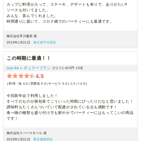
カップに料理が入って、ステーキ、デザートも有りで、ありがたい❗
ソースも付いてました。
みんな、喜んでくれました。
時間通りに届いて、コロナ禍でのパーティーにも最適です。
株式会社早川書房 様
2023年1月21日
東京都千代田区
この時期に最適！！
cup de レギュラープラン
ひとり1,620円
10名
4.5
料理・味 4.0
雰囲気 5.0
サービス 5.0
コスパ 4.0
今回新年会で利用しました！
すべてのものが個包装でこういった時期にぴったりだなと思いました！
調味料もたくさんついていて配慮がされている点も感動です！
食べ物の種類も盛り付け方も鮮やかでパーティーにはもってこいの商品
です！
株式会社スペースモール 様
2023年1月21日
東京都新宿区