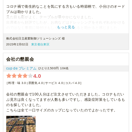
コロナ禍で衛生的なことを気にする方もいる時節柄で、小分けのオード
ブルは助かりました。
見た目も彩がよく、テーブルが華やかになりました。
出席者から好評でしたが、お肉などはドレッシングをそれぞれがかける
もっと見る
のではなく事前に味付けもしくはかけてあると助かると感じました。
またデザート用ゼリーのスプーンもあるとよかったです。
全体的によかったので、時間も是非お願いしたいと思います。
株式会社日立産業制御ソリューションズ 様
お世話になりありがとうございました。
2023年2月02日
東京都台東区
会社の懇親会
cup de プレミアム
ひとり2,500円
104名
4.0
料理・味 3.0
雰囲気 4.0
サービス 4.0
コスパ 4.0
会社の懇親会で100人分ほど注文させていただきました。コロナもだい
ぶ見方は良くなってますが人数も多いですし、感染症対策をしているも
のを探していました。
こちらは全て一口サイズのカップになっていたのでよかったです。