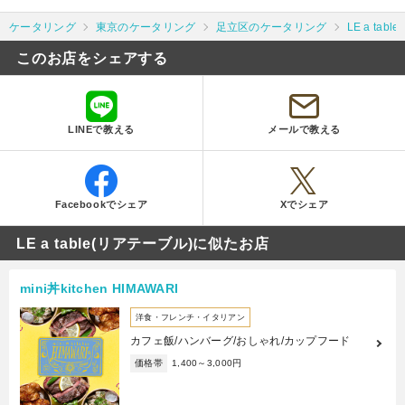
ケータリング
東京のケータリング
足立区のケータリング
LE a tab
このお店をシェアする
LINEで教える
メールで教える
Facebookでシェア
Xでシェア
LE a table(リアテーブル)に似たお店
mini丼kitchen HIMAWARI
洋食・フレンチ・イタリアン
カフェ飯/ハンバーグ/おしゃれ/カップフード
価格帯
1,400～3,000円