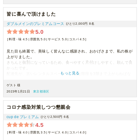
皆に喜んで頂けました
ダブルメインのプレミアムコース
ひとり2,000円
8名
5.0
料理・味 4.5
雰囲気 5.0
サービス 5.0
コスパ 4.5
見た目も綺麗で、美味しく皆んなに感謝され、おかげさまで、私の株が
上がりました。
きちんと個別になっているため、食べやすく片付けしやすく、頼んで良
かったです。
もっと見る
配達先が、古いレンタルスペースで、急な階段を3階まで上がらねばな
らないのに、女性のスタッフが、1人で運び上げて下さいました。助か
りました。しかも非常に感じの良い方で、気持ち良かったです。助かり
ゲスト 様
ました。
2023年1月21日
東京都港区
配達時間も早く、待たずにすみました。
次回もまた注文したいです。
コロナ感染対策しつつ懇親会
cup de プレミアム
ひとり2,500円
6名
4.5
料理・味 4.0
雰囲気 3.5
サービス 4.0
コスパ 4.0