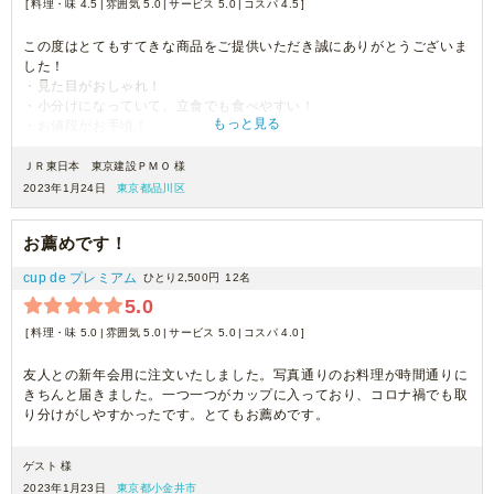
料理・味 4.5
雰囲気 5.0
サービス 5.0
コスパ 4.5
この度はとてもすてきな商品をご提供いただき誠にありがとうございま
した！
・見た目がおしゃれ！
・小分けになっていて、立食でも食べやすい！
もっと見る
・お値段がお手頃！
・バランスも良く、お味もおいしい！
・事前の相談にも臨機応変かつ親切にご対応いただけた！
ＪＲ東日本 東京建設ＰＭＯ 様
2023年1月24日
東京都品川区
という点で、参加者の皆さまも大変満足されておりました＾＾
お薦めです！
是非また活用させていただきたいと考えております。
cup de プレミアム
ひとり2,500円
12名
本当にありがとうございました。
5.0
料理・味 5.0
雰囲気 5.0
サービス 5.0
コスパ 4.0
友人との新年会用に注文いたしました。写真通りのお料理が時間通りに
きちんと届きました。一つ一つがカップに入っており、コロナ禍でも取
り分けがしやすかったです。とてもお薦めです。
ゲスト 様
2023年1月23日
東京都小金井市