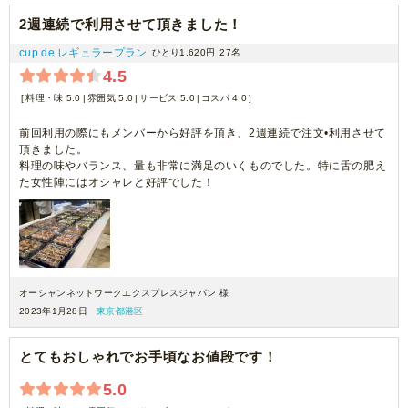
2週連続で利用させて頂きました！
cup de レギュラープラン
ひとり1,620円
27名
4.5
料理・味 5.0
雰囲気 5.0
サービス 5.0
コスパ 4.0
前回利用の際にもメンバーから好評を頂き、2週連続で注文•利用させて
頂きました。
料理の味やバランス、量も非常に満足のいくものでした。特に舌の肥え
た女性陣にはオシャレと好評でした！
オーシャンネットワークエクスプレスジャパン 様
2023年1月28日
東京都港区
とてもおしゃれでお手頃なお値段です！
5.0