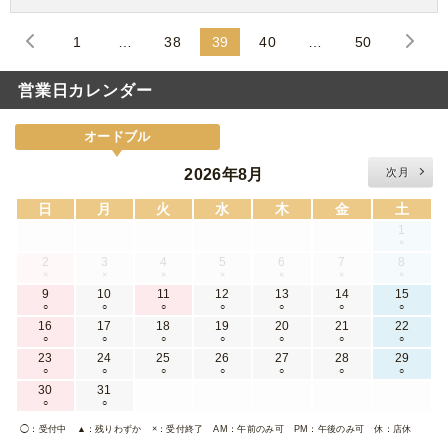
1
…
38
39
40
…
50
営業日カレンダー
オードブル
2026年8月
次月
日
月
火
水
木
金
土
1
×
2
3
4
5
6
7
8
×
×
×
×
×
×
×
9
10
11
12
13
14
15
○
○
○
○
○
○
○
16
17
18
19
20
21
22
○
○
○
○
○
○
○
23
24
25
26
27
28
29
○
○
○
○
○
○
○
30
31
○
○
◯
：受付中
▲
：残りわずか
×
：受付終了
AM
：午前のみ可
PM
：午後のみ可
休
：店休