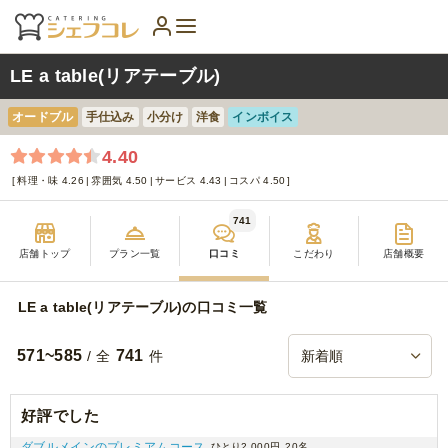
LE a table(リアテーブル)
オードブル
手仕込み
小分け
洋食
インボイス
4.40
料理・味 4.26
雰囲気 4.50
サービス 4.43
コスパ 4.50
741
店舗トップ
プラン一覧
口コミ
こだわり
店舗概要
LE a table(リアテーブル)の口コミ一覧
571~585
741
/ 全
件
好評でした
ダブルメインのプレミアムコース
ひとり2,000円
20名