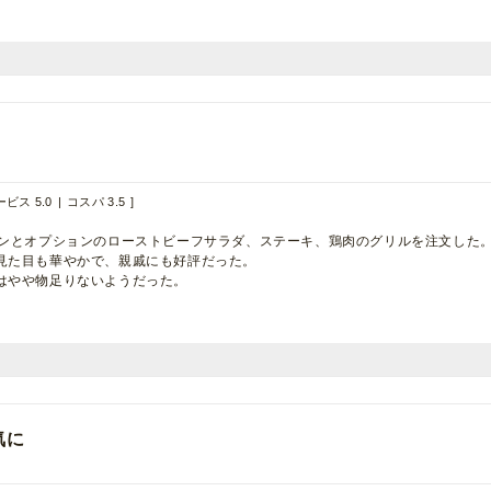
ビス 5.0
コスパ 3.5
ランとオプションのローストビーフサラダ、ステーキ、鶏肉のグリルを注文した
見た目も華やかで、親戚にも好評だった。
はやや物足りないようだった。
気に