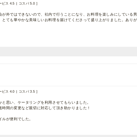
ビス 4.5
コスパ 5.0
会が外ではできないので、社内で行うことになり、お料理を楽しみにしている
、とても華やかな美味しいお料理を届けてくださって盛り上がりました。あり
ビス 4.0
コスパ 3.5
かと思い、ケータリングを利用させてもらいました。
送時間の変更など親切に対応して頂き助かりました！
イルが便利でした。