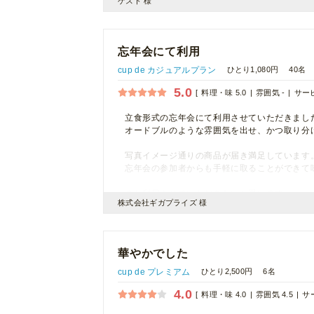
ゲスト 様
忘年会にて利用
cup de カジュアルプラン
ひとり1,080円
40名
5.0
料理・味 5.0
雰囲気 -
サービ
立食形式の忘年会にて利用させていただきまし
オードブルのような雰囲気を出せ、かつ取り分
写真イメージ通りの商品が届き満足しています
忘年会の参加者からも手軽に取ることができて
また利用させていただきたいと思います。
株式会社ギガプライズ 様
華やかでした
cup de プレミアム
ひとり2,500円
6名
4.0
料理・味 4.0
雰囲気 4.5
サー