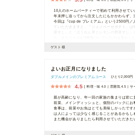
10人のホームパーティーで初めて利用させてい
年末押し迫ってから注文したにもかかわらず、
今回は『cup de プレミアム』という250
ていただきますと、「ジェノベーゼポテト」は
菜すし」と「ほうれん草とレモンの野菜すし」
た。またソースが3種類ついていたのは良かっ
なく、ローストポークだったので、シールの変
ゲスト 様
次回改善することを期待しています。また違う
よいお正月になりました
ダブルメインのプレミアムコース
ひとり2,000円
4.5
料理・味 4.0
雰囲気 4.5
サー
親が高齢になり、年一回の家族の集まりは皆に
前菜、メインディッシュと、個別のパックにお
食事は、前菜やお魚はとても美味しかったです
は人によっては少なく感じることがあるかもし
また機会がありましたら利用させていただきた