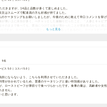
ただきますが、14品と品数が多くて楽しめました。
注文はスムーズで配達員の方も好感が持てました。
0円／人のケータリングをお願いしましたが、今後のために敢えて辛口コメントを挙
味が薄い上に水分が多く、べチャッとした歯触りだったこと、「人参とキャビ
はそのままで食べても、醤油につけても味が薄かったことが要改善点かなと感
もっと見る
たのですが、ローストビーフ用というシールが貼ってあるのに、ローストビーフ
更は必要かなと思います。
メニューも注文してみたいと思います。
9名
ビス 5.0
コスパ 5.0
負担にならないよう、こちらを利用させていただきました。
料理が分かれているため、普通のケータリングと違い特別感がありました。
が、ローストビーフが厚切りで食べづらかったです。食事の量は、高齢者や女
れません。
いと思います。