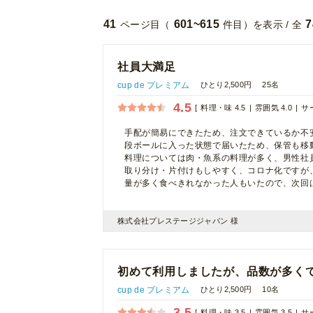
41
601~615
7
ページ目（
件目）を表示 / 全
社員大満足
cup de プレミアム
ひとり2,500円
25名
4.5
料理・味 4.5
雰囲気 4.0
サー
手配が簡易にできたため、注文できているか不
段ボールに入った状態で届いたため、保管も移
料理については肉・魚系の料理が多く、男性社
取り分け・片付けもしやすく、コロナ化ですが
量が多く食べきれなかった人もいたので、次回
株式会社プレステージジャパン 様
初めて利用しましたが、品数が多く
cup de プレミアム
ひとり2,500円
10名
3.5
料理・味 3.5
雰囲気 3.5
サー