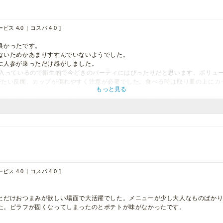
ビス 4.0
コスパ 4.0
良かったです。
ないためかあまりすすんでいないようでした。
に人参が乗っただけ感がしました。
に入っているので衛生的で今どきのパーティにはぴったりだと思います。ボリュ
がたい反面、カップが倒れやすく注意が必要でした。食べる時は取り皿の上にカ
もっと見る
食べているのかわからないという声がありました。お肉が美味しかった反面お
タルするとボリュームもたっぷりあり満足しました！
ビス 4.0
コスパ 4.0
とだけおつまみが欲しい場面で大活躍でした。メニューが少し大人なものばか
た。ピラフが固くなってしまったのとポテトが味がなかったです。