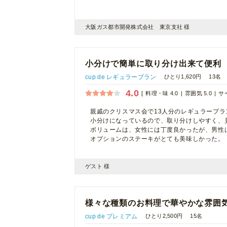
大阪ガス都市開発株式会社 東京支社 様
小分けで簡単に取り分け出来て便利
cup de レギュラープラン
ひとり1,620円
13名
4.0
料理・味 4.0
雰囲気 5.0
サー
親戚のクリスマス会で13人分のレギュラープ
小分けになっているので、取り分けしやすく、
ボリュームは、女性には丁度良かったが、男性
オプションのステーキがとても美味しかった。
ゲスト 様
様々な種類のお料理で華やかな雰囲
cup de プレミアム
ひとり2,500円
15名