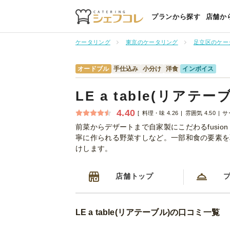
プランから探す
店舗か
ケータリング
東京のケータリング
足立区のケー
オードブル
手仕込み
小分け
洋食
インボイス
LE a table(リアテー
4.40
料理・味 4.26
雰囲気 4.50
サ
前菜からデザートまで自家製にこだわるfusio
寧に作られる野菜すしなど。一部和食の要素を
けします。
店舗トップ
LE a table(リアテーブル)の口コミ一覧