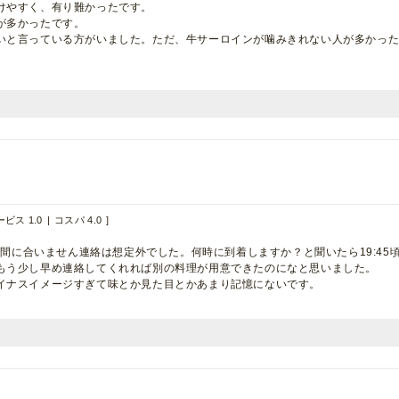
けやすく、有り難かったです。
が多かったです。
いと言っている方がいました。ただ、牛サーロインが噛みきれない人が多かっ
ビス 1.0
コスパ 4.0
9:00に間に合いません連絡は想定外でした。何時に到着しますか？と聞いたら19:45
もう少し早め連絡してくれれば別の料理が用意できたのになと思いました。
イナスイメージすぎて味とか見た目とかあまり記憶にないです。