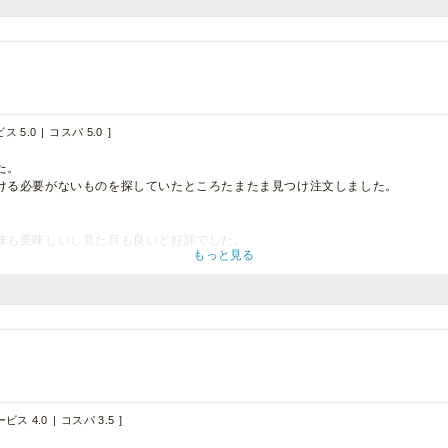
ス 5.0
コスパ 5.0
た。
ける必要がないものを探していたところたまたま見つけ注文しました。
。
味も美味しいし見た目も良いと好評でした。
もっと見る
ビス 4.0
コスパ 3.5