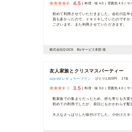
4.5
料理・味 4.0
雰囲気 4.5
サー
初めて利用させていただきました。会社の忘年
員も多かったので、ドキドキしていたのですが
ございます。また利用させていただきます。
株式会社QUICK Bizサービス本部 様
友人家族とクリスマスパーティー
cup de レギュラープラン
ひとり1,620円
17名
3.5
料理・味 3.0
雰囲気 4.0
サー
数家族での集まりだったため、持ち寄りも大変
初めての利用でしたが、前日にもかかわらず配
大人なさっぱりした味付けでした。小分けスタ