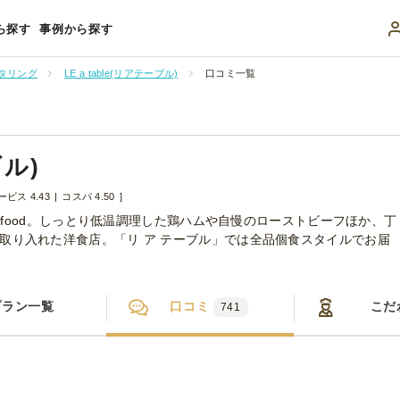
ら探す
事例から探す
タリング
LE a table(リアテーブル)
口コミ一覧
ブル)
ービス 4.43
コスパ 4.50
n food。しっとり低温調理した鶏ハムや自慢のローストビーフほか、丁
取り入れた洋食店。「リ ア テーブル」では全品個食スタイルでお届
プラン一覧
口コミ
こだ
741