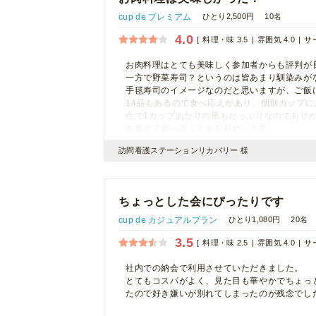
cup de プレミアム
ひとり2,500円
10名
4.0
料理・味 3.5
雰囲気 4.0
サー
お肉料理はとても美味しく参加者からも評判が
一方で野菜寿司？というのは皆あまり馴染みが
手毬寿司のイメージなのだと思いますが、ご飯
14品もあるので食べ応えがあり、個別カップ
点で1カップあたりの量もたっぷりなのであり
を乗せて食べることをお勧めします。
デザートのゼリー？はかなり味が控えめで何を
訪問看護ステーションリカバリー 様
のお料理はそれなりのクオリティでした。トー
ちょっとした会にぴったりです
cup de カジュアルプラン
ひとり1,080円
20名
3.5
料理・味 2.5
雰囲気 4.0
サー
社内での納会で利用させていただきました。
とてもコスパがよく、見た目も華やかでちょっ
たので好き嫌いが別れてしまったのが残念でし