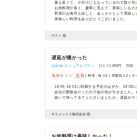
量も多くて、小分けにもなっているので取り分
お肉料理が多く、豪華に見えて、美味しいもの
野菜のお寿司も珍しく、あっさりとして美味し
美味しい料理をありがとうございました。
ゲスト 様
遅延が痛かった
cup de カジュアルプラン
ひとり1,080円
20名
2.5
料理・味 3.0
雰囲気 3.0
サー
18:45-19:15に到着する予定のはずが、1
会社の懇親会だったので血の気が引きました。
急いで持ってきてくださいましたが、遅延がマ
キラメックス株式会社 様
お肉料理は美味しかった！