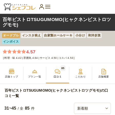
百年ビストロTSUGUMOMO(ヒャクネンビストロツ
グモモ)
オードブル
インスタ映え
自家製ホールケーキ
小分け
和洋折衷
インボイス
4.57
料理・味 4.42
雰囲気 4.64
サービス 4.50
コスパ 4.53
85
店舗トップ
プラン一覧
口コミ
こだわり
店舗概要
百年ビストロTSUGUMOMO(ヒャクネンビストロツグモモ)の口
コミ一覧
31~45
85
/ 全
件