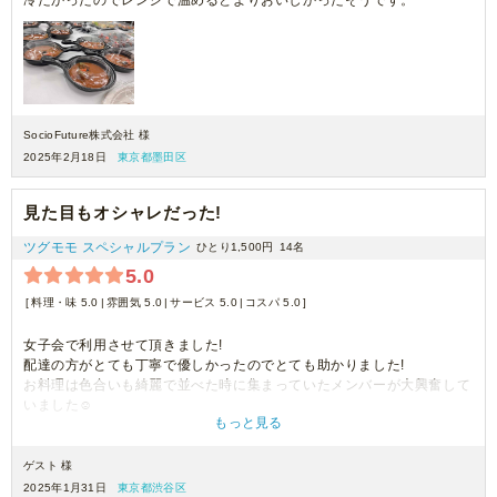
冷たかったのでレンジで温めるとよりおいしかったそうです。
SocioFuture株式会社 様
2025年2月18日
東京都墨田区
見た目もオシャレだった!
ツグモモ スペシャルプラン
ひとり1,500円
14名
5.0
料理・味 5.0
雰囲気 5.0
サービス 5.0
コスパ 5.0
女子会で利用させて頂きました!
配達の方がとても丁寧で優しかったのでとても助かりました!
お料理は色合いも綺麗で並べた時に集まっていたメンバーが大興奮して
いました☺️
もっと見る
味も美味しく量もちょうどよく頂けました！
また機会があったら利用したいです。
ゲスト 様
2025年1月31日
東京都渋谷区