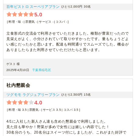
百年ビストロ スーペリアプラン
ひとり2,000円
30名
5.0
料理・味 -
雰囲気 -
サービス -
コスパ -
立食形式の交流会で利用させていただきました。種類が豊富だったので
見栄えがよく、小分けされていて取りやすかったです。量もちょうどよ
い感じだったかと思います。配達も時間通りでスムーズでした。機会が
ありましたらまた利用させていただけたらと思います。
ゲスト 様
2025年4月10日
千葉県稲毛区
社内懇親会
ツグモモ ラグジュアリープラン
ひとり2,500円
15名
4.0
料理・味 3.5
雰囲気 -
サービス 3.5
コスパ 3.5
4/1に入社した新人さん達も含めた懇親会で利用しました。
見た目も華やか！野菜が多めで女性には嬉しい内容でした！
30名分のうち、20名分はスイーツ付にしましたが、これがまた好評で