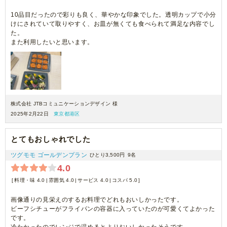
10品目だったので彩りも良く、華やかな印象でした。透明カップで小分
けにされていて取りやすく、お皿が無くても食べられて満足な内容でし
た。
また利用したいと思います。
株式会社 JTBコミュニケーションデザイン 様
2025年2月22日
東京都港区
とてもおしゃれでした
ツグモモ ゴールデンプラン
ひとり3,500円
9名
4.0
料理・味 4.0
雰囲気 4.0
サービス 4.0
コスパ 5.0
画像通りの見栄えのするお料理でどれもおいしかったです。
ビーフシチューがフライパンの容器に入っていたのが可愛くてよかった
です。