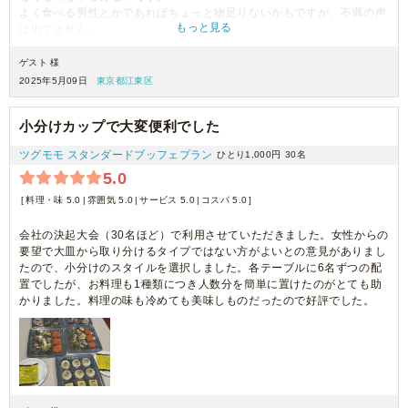
よく食べる男性とかであればちょっと物足りないかもですが、不満の声
もっと見る
は出てません。
次回もお願いしたいと思います！
ゲスト 様
2025年5月09日
東京都江東区
小分けカップで大変便利でした
ツグモモ スタンダードブッフェプラン
ひとり1,000円
30名
5.0
料理・味 5.0
雰囲気 5.0
サービス 5.0
コスパ 5.0
会社の決起大会（30名ほど）で利用させていただきました。女性からの
要望で大皿から取り分けるタイプではない方がよいとの意見がありまし
たので、小分けのスタイルを選択しました。各テーブルに6名ずつの配
置でしたが、お料理も1種類につき人数分を簡単に置けたのがとても助
かりました。料理の味も冷めても美味しものだったので好評でした。