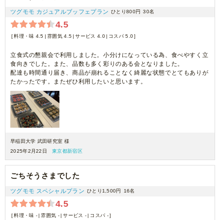
ツグモモ カジュアルブッフェプラン
ひとり800円
30名
4.5
料理・味 4.5
雰囲気 4.5
サービス 4.0
コスパ 5.0
立食式の懇親会で利用しました。小分けになっている為、食べやすく立
食向きでした。また、品数も多く彩りのある会となりました。
配達も時間通り届き、商品が崩れることなく綺麗な状態でとてもありが
たかったです。またぜひ利用したいと思います。
早稲田大学 武田研究室 様
2025年2月22日
東京都新宿区
ごちそうさまでした
ツグモモ スペシャルプラン
ひとり1,500円
16名
4.5
料理・味 -
雰囲気 -
サービス -
コスパ -