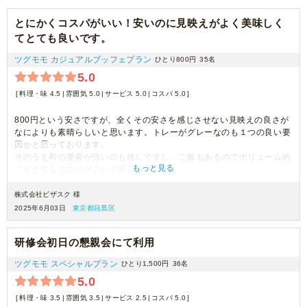
とにかくコスパがいい！安いのに見映えがよく美味しく
てとても良いです。
ツグモモ カジュアルブッフェプラン
ひとり800円
35名
5.0
料理・味 4.5
雰囲気 5.0
サービス 5.0
コスパ 5.0
800円という安さですが、全くその安さを感じさせない見映えの良さが
なによりも素晴らしいと思います。トレーがグレーなのも１つの良い要
因かと思っております。
そのうえ和の要素が強いのも嬉しですし、ご飯もあるのでボリューム的
もっと見る
にもとてもコスパがよいと感じます。
味もシンプルに美味しいです！
豪華に見せたいけど予算は押さえたい！というときにぴったりだと思い
株式会社ビザスク 様
ます。
2025年6月03日
東京都目黒区
研修会初日の懇親会にて利用
ツグモモ スペシャルプラン
ひとり1,500円
36名
5.0
料理・味 3.5
雰囲気 3.5
サービス 2.5
コスパ 5.0