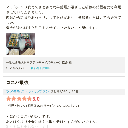
２０代～５０代までさまざまな年齢層が混ざった研修の懇親会にて利用
させていただきました。
肉類から野菜やあっさりとしてお品があり、参加者からはとても好評で
した。
機会があればまた利用をさせていただきたいと思います。
一般社団法人日本フランチャイズチェーン協会 様
2025年5月22日
東京都千代田区
コスパ最強
ツグモモ スペシャルプラン
ひとり1,500円
23名
5.0
料理・味 5.0
雰囲気 5.0
サービス 5.0
コスパ 5.0
とにかくコスパがいいです。
あとはやはり小分けゆえの取り分けやすさがいいですね。
彩りも味も申し分ないです。