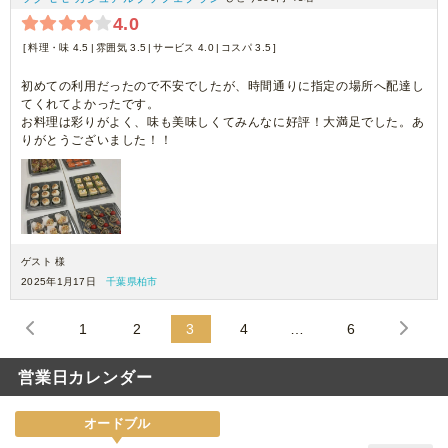
4.0
料理・味 4.5
雰囲気 3.5
サービス 4.0
コスパ 3.5
初めての利用だったので不安でしたが、時間通りに指定の場所へ配達し
てくれてよかったです。
お料理は彩りがよく、味も美味しくてみんなに好評！大満足でした。あ
りがとうございました！！
ゲスト 様
2025年1月17日
千葉県柏市
1
2
3
4
…
6
営業日カレンダー
オードブル