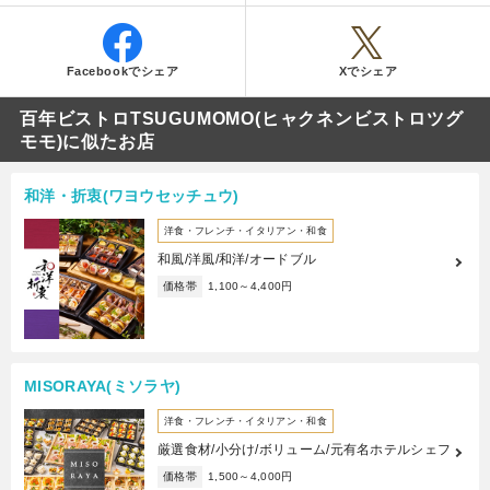
Facebookでシェア
Xでシェア
百年ビストロTSUGUMOMO(ヒャクネンビストロツグ
モモ)に似たお店
和洋・折衷(ワヨウセッチュウ)
洋食・フレンチ・イタリアン・和食
和風/洋風/和洋/オードブル
価格帯
1,100～4,400円
MISORAYA(ミソラヤ)
洋食・フレンチ・イタリアン・和食
厳選食材/小分け/ボリューム/元有名ホテルシェフ
価格帯
1,500～4,000円