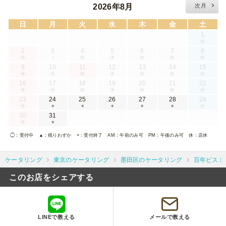
2026年8月
次月
日
月
火
水
木
金
土
1
休
2
3
4
5
6
7
8
休
×
休
休
休
休
休
9
10
11
12
13
14
15
休
休
休
休
休
休
休
16
17
18
19
20
21
22
休
休
休
休
休
休
休
23
24
25
26
27
28
29
休
○
○
○
○
○
休
30
31
休
○
◯
：受付中
▲
：残りわずか
×
：受付終了
AM
：午前のみ可
PM
：午後のみ可
休
：店休
ケータリング
東京のケータリング
墨田区のケータリング
百年ビスト
このお店をシェアする
LINEで教える
メールで教える