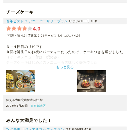
チーズケーキ
百年ビストロ アニーバーサリープラン
ひとり4,000円
10名
4.0
料理・味 4.5
雰囲気 5.0
サービス 4.0
コスパ 4.0
３～４回目のリピです
今回は誕生日のお祝いパーティーだったので、ケーキつきを選びました
（ケーキメニュー付は一択のみ）
チーズケーキはじめどのメニューも美味しく好評でした
もっと見る
ろうそくもしっかりとした太めのもので、みんなで歌いながら楽しく吹
き消しました
伝える力研究所株式会社 様
2025年1月29日
東京都港区
みんな大満足でした！
ツグモモ カジュアルブッフェプラン
ひとり800円
45名