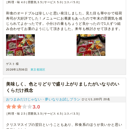
料理・味 4.0
雰囲気 3.5
サービス 5.0
コスパ 5.0
和食のオードブルは珍しいと思い発注しました。見た目も華やかで稲荷
寿司が大好評でした！メニューにお蕎麦もあったので年末の雰囲気を感
じられてよかったです。小分けの量もちょうど良かったので1人ずつ組
み合わせてお重のようにして頂きました。来年も検討させて頂きます。
ゲスト 様
2026年1月06日
東京都港区
美味しく、色とりどりで盛り上がりましたがいなりのい
くらだけ残念
おつまみだけじゃない・夢いなりお試しプラン
ひとり1,100円
20名
3.0
料理・味 2.5
雰囲気 3.5
サービス 4.5
コスパ 3.5
クリスマスイブの翌日ということもあり、和食系のほうが良いかと思い