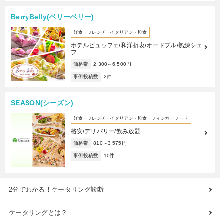
BerryBelly(ベリーベリー)
洋食・フレンチ・イタリアン・和食
ホテルビュッフェ/和洋折衷/オードブル/熟練シェ
フ
価格帯
2,300～6,500円
事例投稿数
2件
SEASON(シーズン)
洋食・フレンチ・イタリアン・和食・フィンガーフード
格安/デリバリー/飲み放題
価格帯
810～3,575円
事例投稿数
10件
2分でわかる！ケータリング診断
ケータリングとは？