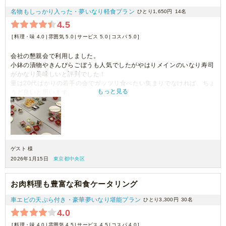
名物もしっかり入った・夢いなり軽食プラン
ひとり1,650円
14名
4.5
料理・味 4.0
雰囲気 5.0
サービス 5.0
コスパ 5.0
会社の懇親会で利用しました。
小鉢の漬物やきんぴらごぼうも人気でしたがやはりメインのいなり寿司
がかなり美味しいと評判でした！
量は20代ばかりの若手の会でガッツリ食べたい集まりでなければ、ちょ
もっと見る
うど良いと思います。
お届け時間も正確でしたしまた利用したいです。
ゲスト 様
2026年1月15日
東京都中央区
お肉料理も豊富な和食ケータリング
車エビの天ぷら付き・豪華夢いなり堪能プラン
ひとり3,300円
30名
4.0
料理・味 4.0
雰囲気 4.5
サービス 4.5
コスパ 4.0