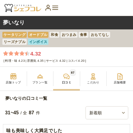
夢いなり
ケータリング
オードブル
和食
おつまみ
食事
おもてなし
リーズナブル
インボイス
4.32
料理・味 4.23
雰囲気 4.35
サービス 4.32
コスパ 4.20
87
店舗トップ
プラン一覧
口コミ
こだわり
店舗概要
夢いなりの口コミ一覧
31~45
87
/ 全
件
味も美味しく大満足でした