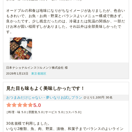
オードブルの和食は地味になりがちなイメージがありましたが、色合い
もきれいで、お魚・お肉・野菜とバランスよいメニュー構成で飽きず、
良かったです。少し残念だったのは、冷蔵または気温の関係か、一部だ
けお米が固い稲荷ずしがありました。それ以外は全部美味しかったで
す。
日本ナショナルインスツルメンツ株式会社 様
2026年1月13日
東京都港区
見た目も味もよく美味しかったです！
おつまみだけじゃない・夢いなりお試しプラン
ひとり1,100円
30名
5.0
料理・味 5.0
雰囲気 5.0
サービス 5.0
コスパ 5.0
30名規模で利用しました。
いなり2種類、魚、肉、野菜、漬物、和菓子までバランスのよいライン