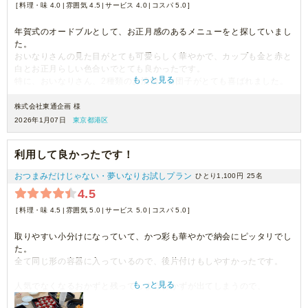
料理・味 4.0
雰囲気 4.5
サービス 4.0
コスパ 5.0
年賀式のオードブルとして、お正月感のあるメニューをと探していまし
た。
おいなりさんの見た目がとても可愛らしく華やかで、カップも金と赤と
白とお正月らしい色合いでとても良かったです。
もっと見る
特に、おいなりさん、2種類のお漬物、お団子がとても喜ばれました。
それ以外は残念ながらあまり売れず…お魚ははじかみが添えられてて見
た目も華やかでしたが気温が低かったのもあってか硬めで、ポテサラは
株式会社東通企画 様
見た目が安っぽくてあまり手をつけられず…いぶりがっこの存在感もう
2026年1月07日
東京都港区
少し欲しかったです…
でも金額を考えたらとても良かったと思います。
利用して良かったです！
おつまみだけじゃない・夢いなりお試しプラン
ひとり1,100円
25名
4.5
料理・味 4.5
雰囲気 5.0
サービス 5.0
コスパ 5.0
取りやすい小分けになっていて、かつ彩も華やかで納会にピッタリでし
た。
全て同じ形の容器に入っているので、後片付けもしやすかったです。
もっと見る
人気でなくなるおかずと残ってしまうおかずが出てしまうので、
利用者がおかずを選べるメニューもあると良いと思いました。