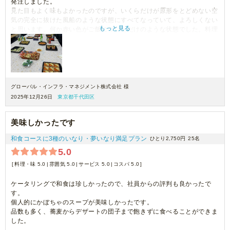
発注しました。
見た目もよく味もよかったのですが、いくらだけが原形をとどめない空
気の完全に抜けた風船のような状態にすべてなっていて、よろしくない
もっと見る
と思います。何か赤い色がご飯についただけのような状態でした。料理
完成後時間がたったらどうなるのか？テストしないといけないのではな
いでしょうか。
また鰆の西京焼きも骨がやや多く感じた。小さいサイズに切っているの
で余計に骨が気になりました。
味付けはいいのにもったいない気がしました。
グローバル・インフラ・マネジメント株式会社 様
2025年12月26日
東京都千代田区
美味しかったです
和食コースに3種のいなり・夢いなり満足プラン
ひとり2,750円
25名
5.0
料理・味 5.0
雰囲気 5.0
サービス 5.0
コスパ 5.0
ケータリングで和食は珍しかったので、社員からの評判も良かったで
す。
個人的にかぼちゃのスープが美味しかったです。
品数も多く、蕎麦からデザートの団子まで飽きずに食べることができま
した。