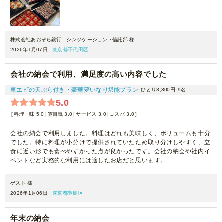
予算内でどれも美味しくいただけたので、また来年も利用させていただ
きます！
ありがとうございました。
株式会社あおぞら銀行 シンジケーション・信託部 様
2026年1月07日
東京都千代田区
会社の納会で利用、満足度の高い内容でした
車エビの天ぷら付き・豪華夢いなり堪能プラン
ひとり3,300円
9名
5.0
料理・味 5.0
雰囲気 3.0
サービス 3.0
コスパ 3.0
会社の納会で利用しました。料理はどれも美味しく、ボリュームも十分
でした。特に料理が小分けで提供されていたため取り分けしやすく、立
食に近い形でも食べやすかった点が良かったです。会社の納会や社内イ
ベントなど実務的な利用には適したお店だと思います。
ゲスト 様
2026年1月06日
東京都豊島区
年末の納会