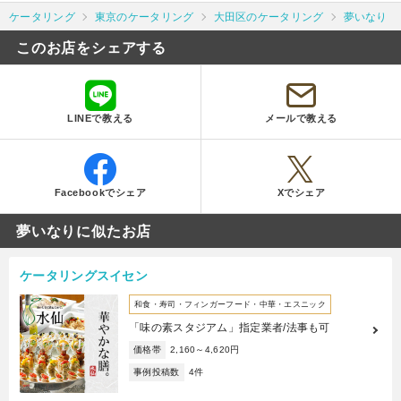
ケータリング
東京のケータリング
大田区のケータリング
夢いなり
このお店をシェアする
LINEで教える
メールで教える
Facebookでシェア
Xでシェア
夢いなりに似たお店
ケータリングスイセン
和食・寿司・フィンガーフード・中華・エスニック
「味の素スタジアム」指定業者/法事も可
価格帯
2,160～4,620円
事例投稿数
4件