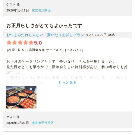
ゲスト 様
2026年1月11日
東京都江東区
お正月らしさがとてもよかったです
おつまみだけじゃない・夢いなりお試しプラン
ひとり1,100円
45名
5.0
料理・味 5.0
雰囲気 5.0
サービス 5.0
コスパ 5.0
お正月のケータリングとして「夢いなり」さんを利用しました。
見た目がとても華やかで、新年会らしい特別感があり、参加者からも好
評でした。
半熟卵やイクラが乗ったお寿司は特に印象的で、彩りも美しく、味もと
もっと見る
てもおいしかったです。
ボリューム感や種類のバランスも良く、全体として満足度の高いケータ
リングでした。
ゲスト 様
2026年1月08日
東京都千代田区