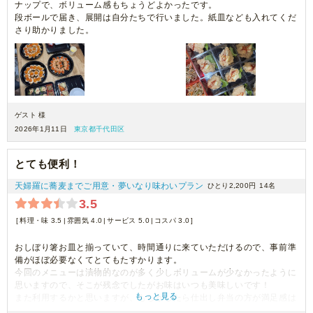
ナップで、ボリューム感もちょうどよかったです。
段ボールで届き、展開は自分たちで行いました。紙皿なども入れてくだ
さり助かりました。
ゲスト 様
2026年1月11日
東京都千代田区
とても便利！
天婦羅に蕎麦までご用意・夢いなり味わいプラン
ひとり2,200円
14名
3.5
料理・味 3.5
雰囲気 4.0
サービス 5.0
コスパ 3.0
おしぼり箸お皿と揃っていて、時間通りに来ていただけるので、事前準
備がほぼ必要なくてとてもたすかります。
今回のメニューは漬物的なのが多く少しボリュームが少なかったように
思いますので、そこが残念でしたがお味はいつも美味しいです！
もっと見る
また利用するかと思いますが、もしかしたら仕出し弁当の方が満足感は
あるのかなー？と思ったりましました。