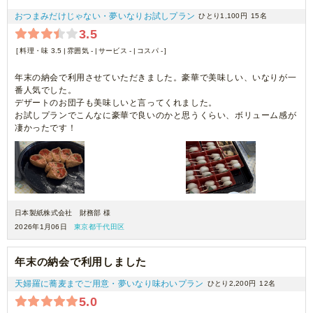
おつまみだけじゃない・夢いなりお試しプラン
ひとり1,100円
15名
3.5
料理・味 3.5
雰囲気 -
サービス -
コスパ -
年末の納会で利用させていただきました。豪華で美味しい、いなりが一
番人気でした。
デザートのお団子も美味しいと言ってくれました。
お試しプランでこんなに豪華で良いのかと思うくらい、ボリューム感が
凄かったです！
日本製紙株式会社 財務部 様
2026年1月06日
東京都千代田区
年末の納会で利用しました
天婦羅に蕎麦までご用意・夢いなり味わいプラン
ひとり2,200円
12名
5.0