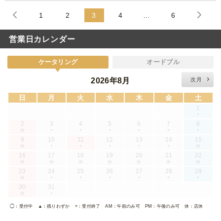
1
2
3
4
…
6
営業日カレンダー
ケータリング
オードブル
2026年8月
次月
日
月
火
水
木
金
土
1
×
2
3
4
5
6
7
8
休
×
×
×
×
×
×
9
10
11
12
13
14
15
休
×
×
×
×
×
休
16
17
18
19
20
21
22
休
休
休
休
休
休
休
23
24
25
26
27
28
29
休
×
×
×
×
×
×
30
31
休
×
◯
：受付中
▲
：残りわずか
×
：受付終了
AM
：午前のみ可
PM
：午後のみ可
休
：店休