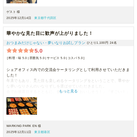
ゲスト 様
2025年12月14日
東京都千代田区
華やかな見た目に歓声が上がりました！
おつまみだけじゃない・夢いなりお試しプラン
ひとり1,100円
24名
5.0
料理・味 5.0
雰囲気 5.0
サービス 5.0
コスパ 5.0
シェアオフィス内での交流会ケータリングとして利用させていただきま
した！
年末でもあり、見た目も楽しめるケータリングをということで、華やか
な夢いなりさんのいなりずしを選ばせていただきました。
もっと見る
会でお披露目するとともに、参加者から「おいしそう！」「すごい！」
と歓声が上がり、一瞬でなくなっていました。
肝心の味も大変美味しかったとの感想が飛び交っており、夢いなりさん
を選んで正解だったなと思っています！
また、ぜひ利用させていただきたいです。今回はありがとうございまし
た！！
WARKING PARK EN 様
2025年12月11日
東京都港区