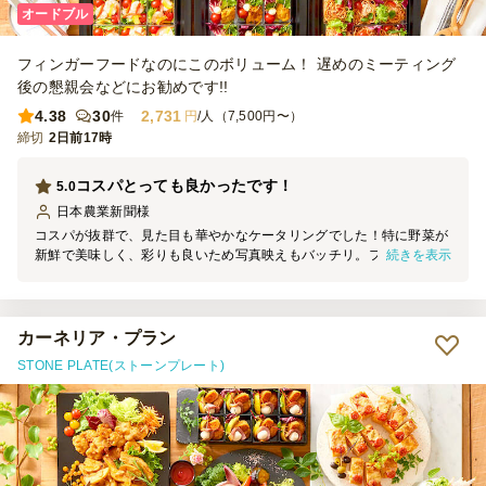
オードブル
フィンガーフードなのにこのボリューム！ 遅めのミーティング
後の懇親会などにお勧めです!!
4.38
30
2,731
件
円
/人（7,500円〜）
締切
2日前17時
コスパとっても良かったです！
5.0
日本農業新聞
様
コスパが抜群で、見た目も華やかなケータリングでした！特に野菜が
続きを表示
新鮮で美味しく、彩りも良いため写真映えもバッチリ。フィンガーフ
ードスタイルなので食べやすく、パーティーでもスムーズに楽しめま
した。 配達も指定時間にほぼぴったりで、進行に影響なくスムーズ
に準備ができました。 美味しくて、手軽で、写真映えもするので、
また利用したいと思います！
カーネリア・プラン
STONE PLATE(ストーンプレート)