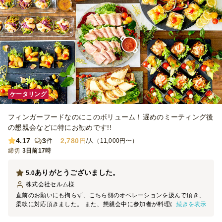
ケータリング
フィンガーフードなのにこのボリューム！遅めのミーティング後
の懇親会などに特にお勧めです!!
4.17
3
2,780
件
円
/人（11,000円〜）
締切
3日前17時
ありがとうございました。
5.0
株式会社セルム
様
直前のお願いにも拘らず、こちら側のオペレーションを汲んで頂き、
続きを表示
柔軟に対応頂きました。 また、懇親会中に参加者が料理に手がつか
ない中、セッティング頂いている方が、テーブルに小分けした皿を置