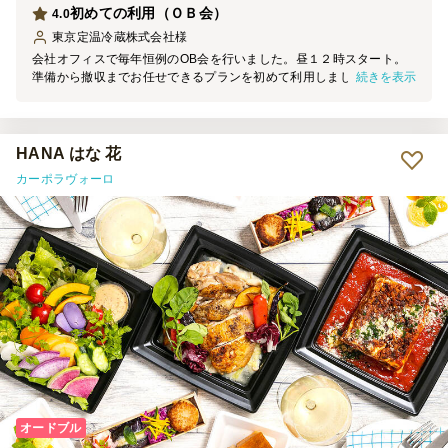
初めての利用（ＯＢ会）
4.0
東京定温冷蔵株式会社
様
会社オフィスで毎年恒例のOB会を行いました。昼１２時スタート。
続きを表示
準備から撤収までお任せできるプランを初めて利用しました。 参加
者２７名、ご年配の方中心で平均年齢も高め、飲み放題、寿司を別注
してしまった事もあり手つかずの料理も出てしまいました。 当日は
参加者以外に仕事で出勤していた若者もいたので、会終了後フードロ
ス削減に貢献してもらいました。小分けされていたのでわけやすかっ
HANA はな 花
た。 ケータリングに来てくださっていた係の方からネットの他に電
カーポラヴォーロ
話で相談頂ければ食事の内容調整も可能と知り次回はそうしようと！
総合評価を高く付けすぎると怪しまれるかもしれませんので少し下げ
てますが不満は全くありませんでした。
オードブル