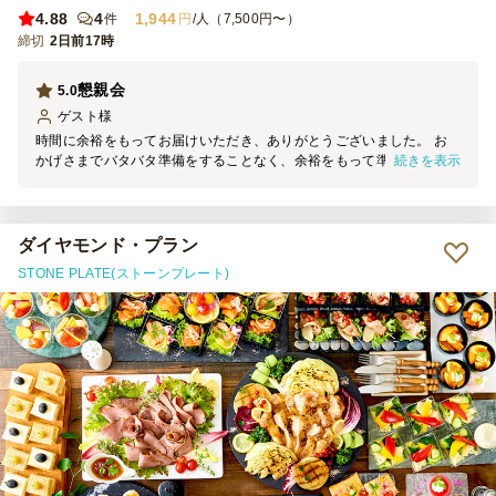
4.88
4
1,944
件
円
/人（7,500円〜）
締切
2日前17時
懇親会
5.0
ゲスト
様
時間に余裕をもってお届けいただき、ありがとうございました。 お
続きを表示
かげさまでバタバタ準備をすることなく、余裕をもって準備をするこ
とができました！ 終始楽しい雰囲気で懇親会を実施することができ
ました。
ダイヤモンド・プラン
STONE PLATE(ストーンプレート)