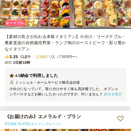
オードブル
【素材の良さが伝わる本格イタリアン】小分け・リーズナブル・
農家直送の自然栽培野菜・ランプ肉のローストビーフ・彩り豊か
なイタリアン
3.25
2
1,980
件
円
/人（7,500円〜）
締切
2日前18時
納会で利用しました
4.5
ミッシェル・ホームサービス株式会社
様
小分けになっていて、取り分けやすく味も高評価でした。 オプショ
続きを表示
ンでパスタなどお願いしたかったのですが、叶いませんでした。 他
のプランだとオプション利用ができるとの事でした。
《お届けのみ》エメラルド・プラン
STONE PLATE(ストーンプレート)