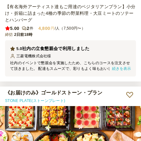
【有名海外アーティスト達もご用達のベジタリアンプラン】小分
け・折箱に詰まった4種の季節の野菜料理・大豆ミートのソテー
とハンバーグ
5.00
2
4,800
件
円
/人（7,500円〜）
締切
2日前18時
社内の立食懇親会で利用しました
5.0
三菱電機株式会社
様
社内のイベントで懇親会を実施したため、こちらのコースを注文させ
続きを表示
て頂きました。 配達もスムーズで、彩りもよく味もおいしかったで
す。 コースは、参加者の特性上、ヴィーガン用と普通のお肉込みの
コースそれぞれを発注しましたが、ベジタリアンの方もおいしいと言
って喜んで食べてくれました。 またぜひお願いしたいと思います。
《お届けのみ》ゴールドストーン・プラン
STONE PLATE(ストーンプレート)