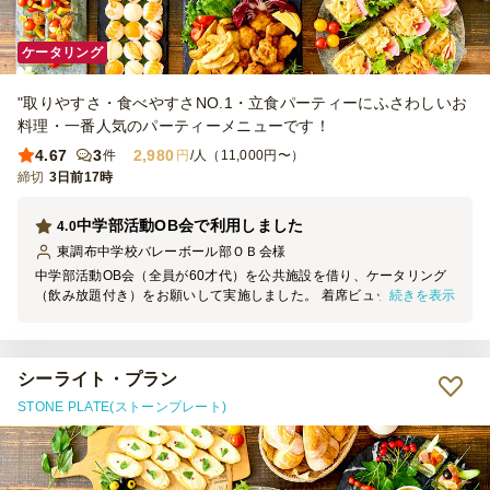
ケータリング
"取りやすさ・食べやすさNO.1・立食パーティーにふさわしいお
料理・一番人気のパーティーメニューです！
4.67
3
2,980
件
円
/人（11,000円〜）
締切
3日前17時
中学部活動OB会で利用しました
4.0
東調布中学校バレーボール部ＯＢ会
様
中学部活動OB会（全員が60才代）を公共施設を借り、ケータリング
続きを表示
（飲み放題付き）をお願いして実施しました。 着席ビュッフェ形式
で、話しながら飲みながら食べながら、ケータリングを堪能すること
ができました。美味しかったです。
シーライト・プラン
STONE PLATE(ストーンプレート)