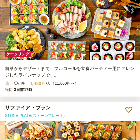
ケータリング
前菜からデザートまで、フルコールを立食パーティー用にアレン
ジしたラインナップです。
-
-
4,480
件
円
/人（11,000円〜）
締切
3日前17時
サファイア・プラン
STONE PLATE(ストーンプレート)