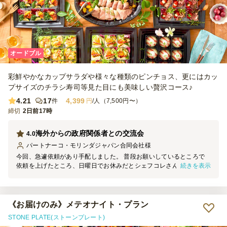
オードブル
彩鮮やかなカップサラダや様々な種類のピンチョス、更にはカッ
プサイズのチラシ寿司等見た目にも美味しい贅沢コース♪
4.21
17
4,399
件
円
/人（7,500円〜）
締切
2日前17時
海外からの政府関係者との交流会
4.0
パートナーコ・モリンダジャパン合同会社
様
今回、急遽依頼があり手配しました。 普段お願いしているところで
続きを表示
依頼を上げたところ、日曜日でお休みだとシェフコレさんから連絡が
あり、急遽日曜日提供をしているところを紹介いただきました。 日
曜・祝日に関して選択肢が少なくなるのは是非今後改善して欲しいと
ころですが、シェフコレさんの対応が早くスムーズに準備出来まし
た。
《お届けのみ》メテオナイト・プラン
STONE PLATE(ストーンプレート)