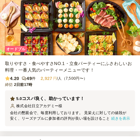
オードブル
取りやすさ・食べやすさNO.1・立食パーティーにふさわしいお
料理・一番人気のパーティーメニューです！
4.20
49
2,927
件
円
/人（7,500円〜）
締切
2日前17時
コスパ良く、助かっています！
5.0
株式会社日立アカデミー
様
会社の懇親会で、毎度利用しております。 見栄えに対しての値段が
続きを表示
安く、リーズナブルに参加者の評判が良い場を設けることができて助
かっております。 コンパクトに届いて、パッと拡げて、終了後の片
付け(分別)も簡単でした。