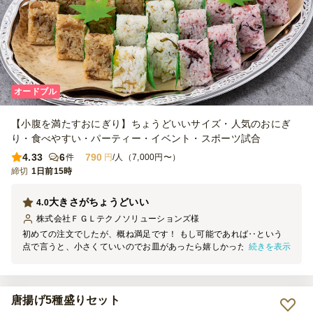
オードブル
【小腹を満たすおにぎり】ちょうどいいサイズ・人気のおにぎ
り・食べやすい・パーティー・イベント・スポーツ試合
4.33
6
790
件
円
/人（7,000円〜）
締切
1日前15時
大きさがちょうどいい
4.0
株式会社ＦＧＬテクノソリューションズ
様
初めての注文でしたが、概ね満足です！ もし可能であれば‥という
続きを表示
点で言うと、小さくていいのでお皿があったら嬉しかったのと、梅味
だけが少し薄かったかな？という感じです。 ですが、ご飯の硬さや
味付け、大きさ(女性で3～4口)もちょうど良く、社員も喜んですぐ完
食となりました。 お値段も手ごろなので、また注文させていただこ
うと思っています。 ありがとうございました。
唐揚げ5種盛りセット