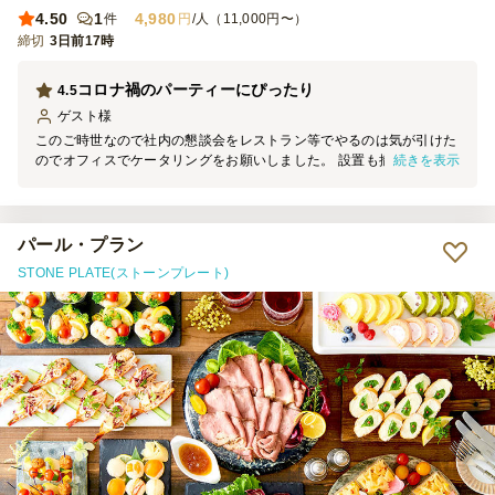
4.50
1
4,980
件
円
/人（11,000円〜）
締切
3日前17時
コロナ禍のパーティーにぴったり
4.5
ゲスト
様
このご時世なので社内の懇談会をレストラン等でやるのは気が引けた
続きを表示
のでオフィスでケータリングをお願いしました。 設置も撤収もスム
ーズでよかったです。 食事は見た目もカラフルで女性陣も喜んでい
ました。値段のわりに少し量が物足りなかったかな、、、？ と言う
感じですが、許容範囲です。 サンドイッチとトルティーヤが特に美
味しかったです。ありがとうございました。
パール・プラン
STONE PLATE(ストーンプレート)