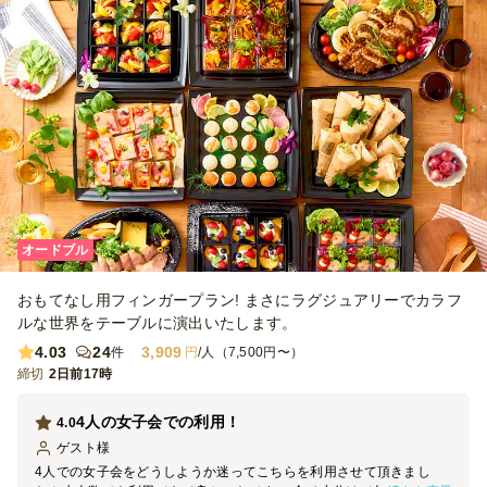
オードブル
おもてなし用フィンガープラン! まさにラグジュアリーでカラフ
ルな世界をテーブルに演出いたします。
4.03
24
3,909
件
円
/人（7,500円〜）
締切
2日前17時
4人の女子会での利用！
4.0
ゲスト
様
4人での女子会をどうしようか迷ってこちらを利用させて頂きまし