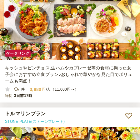
ケータリング
キッシュやピンチョス,生ハムやカプレーゼ等の食材に拘った女
子会におすすめ立食プラン♪おしゃれで華やかな見た目でボリュ
ームも満点！
-
-
3,680
件
円
/人（11,000円〜）
締切
3日前17時
トルマリンプラン
STONE PLATE(ストーンプレート)