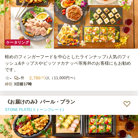
ケータリング
軽めのフィンガーフードを中心としたラインナップ♪人気のフィ
ッシュ&チップスやピッツァカナッペ等海外のお客様にもお勧め
です。
-
-
2,780
件
円
/人（11,000円〜）
締切
3日前17時
《お届けのみ》パール・プラン
STONE PLATE(ストーンプレート)