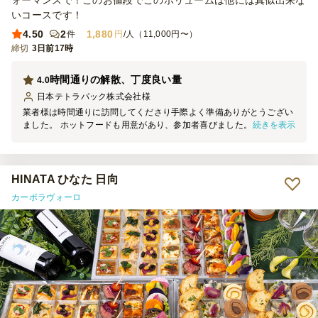
ォーマンスで！このお値段でこのボリュームは他には真似出来な
いコースです！
4.50
2
1,880
件
円
/人（11,000円〜）
締切
3日前17時
時間通りの解散、丁度良い量
4.0
日本テトラパック株式会社
様
業者様は時間通りに訪問してくださり手際よく準備ありがとうござい
続きを表示
ました。 ホットフードも用意があり、参加者喜びました。ドリンク
も手際良くサービングしてくださり、気持ちの良い対応でございまし
た。ありがとうございました。
HINATA ひなた 日向
カーポラヴォーロ