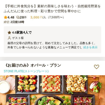
【手軽に外食気分を】素材の美味しさを味わう・自然栽培野菜を
ふんだんに使った料理・彩り豊かで空間を華やかに
4.48
28
3,000
件
円
/人（7,500円〜）
締切
2日前18時
家族4人で
4.0
ゲスト
様
義理の父母の訪問を受けて、初めて注文してみました。品数も多く、
続きを表示
外食でしか食べられないような素敵なメニューで満足でした。強いて
言えば、最低注文金額をもう少し下げてほしい。
《お届けのみ》オパール・プラン
STONE PLATE(ストーンプレート)