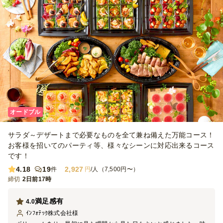
オードブル
サラダ～デザートまで必要なものを全て兼ね備えた万能コース！
お客様を招いてのパーティ等、様々なシーンに対応出来るコース
です！
4.18
19
2,927
件
円
/人（7,500円〜）
締切
2日前17時
満足感有
4.0
ｲﾝﾌｫﾃｯｸ株式会社
様