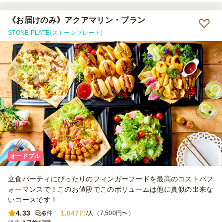
いて頂くなど、こちら側の懇親会の様子を踏まえて対応頂き大変有難
かったです。 料理も美味しかったです。 総じて、事前・当日とも丁
寧にご対応頂き大変助かりました。
《お届けのみ》アクアマリン・プラン
STONE PLATE(ストーンプレート)
オードブル
立食パーティにぴったりのフィンガーフードを最高のコストパフ
ォーマンスで！このお値段でこのボリュームは他に真似の出来な
いコースです！
4.33
6
1,847
件
円
/人（7,500円〜）