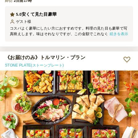
締切
2日前17時
安くて見た目豪華
5.0
ゲスト
様
コスパよく豪華にしたい方におすすめです。料理の見た目も豪華で写
続きを表示
真映えします。味はそれなりですが、この金額でこれなら大満足で
す。盛り付けも綺麗で丁寧でした。事前にお願いしていたお渡し場所
から変更した際も快くご了承いただきました。雨が降っていた日でし
たが、中のものは綺麗でした。
《お届けのみ》トルマリン・プラン
STONE PLATE(ストーンプレート)