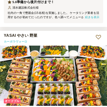
準備から後片付けまで！
5.0
清水建設株式会社
様
社内の一角で懇親会(15名程)を実施しました。 ケータリング業者を活
続きを表示
用するのが初めてだったのですが、色々調べてメニューがたくさんあ
るこちらのお店にしました。 お料理＋飲み放題のプランにしまし
た。事前に、会場の様子が分かるような(画像、平面図、什器サイズ
など)簡単な資料をメールでお送りしたこともよかったのか、お料理
の配膳やちょっとした飾りつけ(テーブルクロスと造花)もあり、当日
YASAI やさい 野菜
は問題なく開始できました。 片付けも非常にスムーズで、２０～３
カーポラヴォーロ
０分程で完了しました。常駐のスタッフも丁寧な接客で、また機会が
あればこちらに依頼したいと思いました。 誠にありがとうございま
した。
オードブル