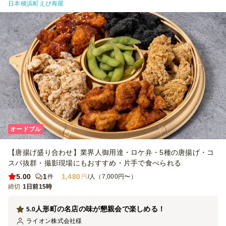
日本橋浜町えび寿屋
オードブル
【唐揚げ盛り合わせ】業界人御用達・ロケ弁・5種の唐揚げ・コ
スパ抜群・撮影現場にもおすすめ・片手で食べられる
5.00
1
1,480
件
円
/人（7,000円〜）
締切
1日前15時
人形町の名店の味が懇親会で楽しめる！
5.0
ライオン株式会社
様