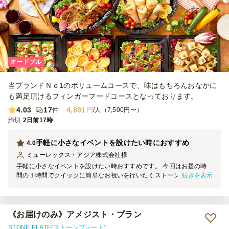
オードブル
当ブランドＮｏ1のボリュームコースで、味はもちろんおなかに
も満足頂けるフィンガーフードコースとなっております。
4.03
17
4,891
件
円
/人（7,500円〜）
締切
2日前17時
手軽に小さなイベントを設けたい時におすすめ
4.0
ミューレックス・アジア株式会社
様
手軽に小さなイベントを設けたい時おすすめです。 今回はお昼の時
続きを表示
間の１時間でクイックに簡単なお祝いを行いたくストーンプレートゴ
ールドの出前をお願いしました。 ８人前はちょうど１つの段ボール
に収まりオフィス内の持ち運びが簡単でした。 ゴミ袋もついており
片付けも一瞬ででき、とても便利でした。 味は美味しかったですが
値段に見合わない感じでしたので3.5を評価致しました。
《お届けのみ》アメジスト・プラン
STONE PLATE(ストーンプレート)