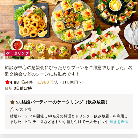
ケータリング
歓談が中心の懇親会にぴったりなプランをご用意致しました。名
刺交換会などのシーンにお勧めです！
4.88
4
1,980
件
円
/人（11,000円〜）
締切
3日前17時
結婚パーティーのケータリング（飲み放題）
5.0
ゲスト
様
結婚パーティを開催し40名分の料理とドリンク（飲み放題）を利用し
続きを表示
ました。ピンチョスなどきれいな盛り付けで一人分ずつ小分けの容器
に入っていて利用しやすかった。味もまずまずで好評でした。