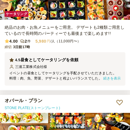
ケータリング
絶品のお肉・お魚メニューをご用意。 デザートも2種類ご用意し
ているので長時間のパーティーでも最後まで楽しめます!!
4.00
2
5,980
件
円
/人（11,000円〜）
締切
3日前17時
昼食としてケータリングを依頼
4.5
三浦工業株式会社
様
イベントの昼食としてケータリングを手配させていただきました。
続きを表示
料理：肉、魚、野菜、デザートと程よいバランスでした。 量 ：幅広
い年代の方が対象でしたが、少し余る程度の程よい量でした。 味 ：
エビや鶏肉のグリル等、とても美味しかったです。 スポンジケーキ
の表面が固くなっていたため、そこは改善してもらえたらなと思いま
す。 飲料：申し分ありませんでした。 接客：準備、撤去、開催中の
オパール・プラン
対応もとてもすばらしく、 参加者の方にとても良い昼食だったとお
STONE PLATE(ストーンプレート)
褒めの言葉をいただきました。 また機会があれば依頼させていただ
いたいと思います。