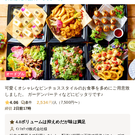
オードブル
可愛くオシャレなピンチョススタイルのお食事を多めにご用意致
しました。 ガーデンパーティなどにピッタリです♪
4.06
8
2,534
件
円
/人（7,500円〜）
締切
2日前17時
ボリュームは抑えめだが味は満足
4.0
ｲﾝﾌｫﾃｯｸ株式会社
様