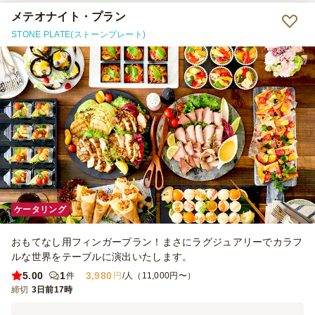
メテオナイト・プラン
STONE PLATE(ストーンプレート)
ケータリング
おもてなし用フィンガープラン！まさにラグジュアリーでカラフ
ルな世界をテーブルに演出いたします。
5.00
1
3,980
件
円
/人（11,000円〜）
締切
3日前17時