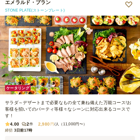
エメラルド・プラン
STONE PLATE(ストーンプレート)
ケータリング
サラダ～デザートまで必要なもの全て兼ね備えた万能コース!お
客様を招いてのパーティ等様々なシーンに対応出来るコースで
す！
4.00
2
2,980
件
円
/人（11,000円〜）
締切
3日前17時