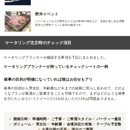
野外イベント
バーベキューなどの野外ならではの料理や演出など、全員が楽しめる雰囲
気作りが野外イベント成功の秘訣です。
ケータリング注文時のチェック項目
ケータリングプランナーが確認する事項を下記にまとめました。
ケータリングプランナーが持っているチェックシートの一例
催事の目的が明確になっていれば後はお任せもアリ
催事の目的から男女比、年齢層など今までの経験に照らし合わせて、どのよ
うなプランが最適かご提案することも可能ですので、まずはどのような催事
を行いたいかというイメージだけお伝えいただければ問題ありません。
開催日時
準備時間
ご予算
ご希望スタイル
パーティー趣旨
ボリューム
男女比
年齢層
会場決定の有無
テーブル予定数
火器仕様の可否
演出のご要望