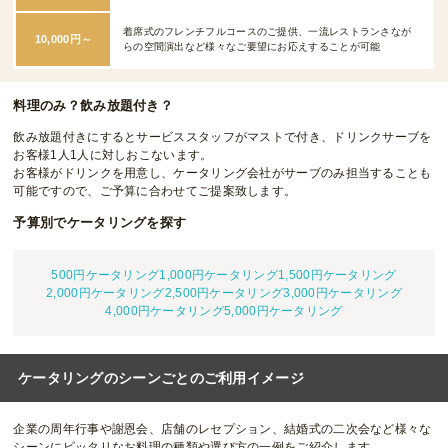
着席式のフレンチフルコースのご提供、一流レストランさなが
10,000円～
らの空間演出など様々なご要望にお応えすることが可能
料理のみ？飲み放題付き？
飲み放題付きにするとサービススタッフがマストで付き、ドリンクサーブを
お客様1人1人に対しおこないます。
お客様がドリンクを用意し、ケータリング会社がサーブのみ担当することも
可能ですので、ご予算に合わせてご提案致します。
予算別でケータリングを探す
500円ケータリング
1,000円ケータリング
1,500円ケータリング
2,000円ケータリング
2,500円ケータリング
3,000円ケータリング
4,000円ケータリング
5,000円ケータリング
ケータリングのシーンごとのご利用イメージ
企業の周年行事や謝恩会、店舗のレセプション、結婚式の二次会など様々な
シーンにピッタリなお料理の種類や選び方の一例をご紹介します。