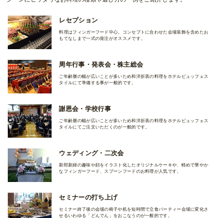
レセプション
料理はフィンガーフード中心。コンセプトに合わせた会場装飾を含めたお
もてなしまで一式の発注がオススメです。
周年行事・発表会・株主総会
ご年齢層の幅が広いことが多いため和洋折衷の料理をホテルビュッフェス
タイルにて準備する事が一般的です。
謝恩会・学校行事
ご年齢層の幅が広いことが多いため和洋折衷の料理をホテルビュッフェス
タイルにてご注文いただくのが一般的です。
ウェディング・二次会
新郎新婦の趣味や顔をイラスト化したオリジナルケーキや、軽めで華やか
なフィンガーフード、スプーンフードのお料理が人気です。
セミナーの打ち上げ
セミナー終了後の会場の椅子や机を短時間で立食パーティー会場に変化さ
せるいわゆる「どんでん」をおこなうのが一般的です。