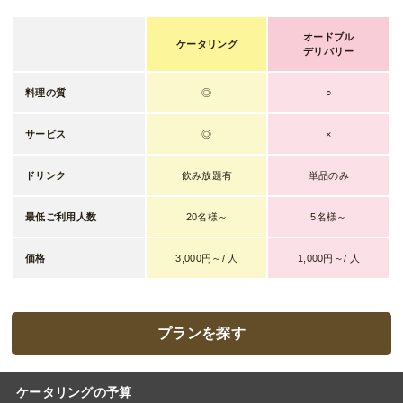
オードブル
ケータリング
デリバリー
料理の質
◎
○
サービス
◎
×
ドリンク
飲み放題有
単品のみ
最低ご利用人数
20名様～
5名様～
価格
3,000円～/ 人
1,000円～/ 人
プランを探す
ケータリングの予算