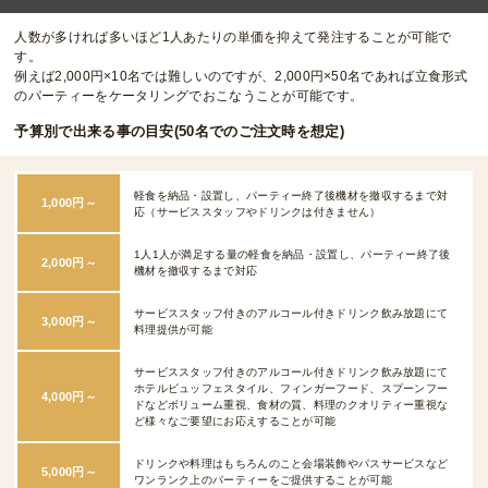
人数が多ければ多いほど1人あたりの単価を抑えて発注することが可能で
す。
例えば2,000円×10名では難しいのですが、2,000円×50名であれば立食形式
のパーティーをケータリングでおこなうことが可能です。
予算別で出来る事の目安(50名でのご注文時を想定)
軽食を納品・設置し、パーティー終了後機材を撤収するまで対
1,000円～
応（サービススタッフやドリンクは付きません）
1人1人が満足する量の軽食を納品・設置し、パーティー終了後
2,000円～
機材を撤収するまで対応
サービススタッフ付きのアルコール付きドリンク飲み放題にて
3,000円～
料理提供が可能
サービススタッフ付きのアルコール付きドリンク飲み放題にて
ホテルビュッフェスタイル、フィンガーフード、スプーンフー
4,000円～
ドなどボリューム重視、食材の質、料理のクオリティー重視な
ど様々なご要望にお応えすることが可能
ドリンクや料理はもちろんのこと会場装飾やパスサービスなど
5,000円～
ワンランク上のパーティーをご提供することが可能