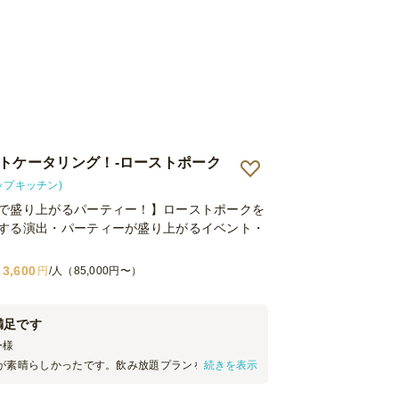
ットケータリング！-ローストポーク
(トップキッチン)
で盛り上がるパーティー！】ローストポークを
する演出・パーティーが盛り上がるイベント・
3,600
円
/人（85,000円〜）
満足です
ー
様
が素晴らしかったです。飲み放題プランを選んだの
続きを表示
お土産ワインも機転を利かせてサーブテーブルに並
の差し入れです」と案内付きでサーブしてくれまし