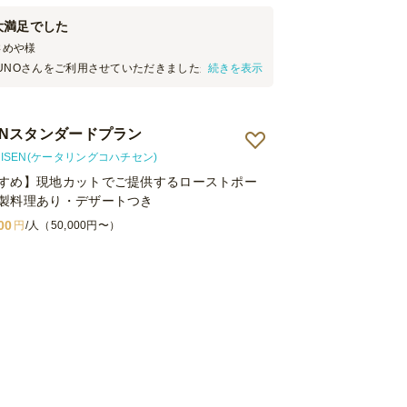
大満足でした
さめや
様
UNOさんをご利用させていただきましたが、非常に
続きを表示
した。 料理のボリューム感、盛り付けや飾り付け、
格に対してのパフォーマンスが大変すばらしく、従
の声が上がっていました。 目玉のお肉は時間が経っ
SENスタンダードプラン
カットサービスもあったことから催しの一面も出す
た。 是非また利用させてください。
HACHISEN(ケータリングコハチセン)
すめ】現地カットでご提供するローストポー
製料理あり・デザートつき
00
円
/人（50,000円〜）