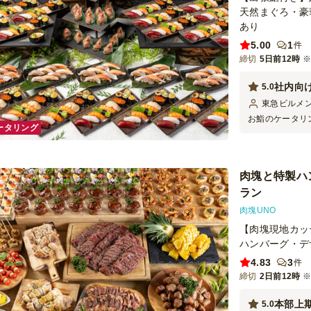
天然まぐろ・豪
あり
5.00
1
件
締切
5日前12時
社内向
5.0
東急ビルメ
お鮨のケータリ
ータリング
キングしてくだ
バーも席で頂く
ので申し訳なか
に対応いただけ
肉塊と特製ハ
ラン
肉塊UNO
【肉塊現地カッ
ハンバーグ・デ
4.83
3
件
締切
2日前12時
本部上
5.0