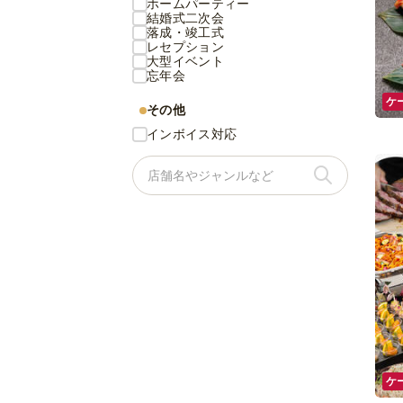
ホームパーティー
結婚式二次会
落成・竣工式
レセプション
大型イベント
忘年会
ケ
その他
インボイス対応
ケ