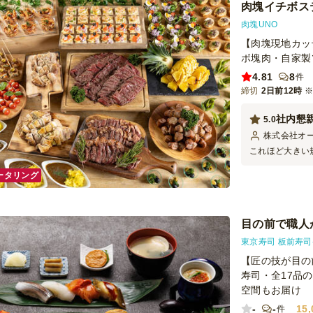
肉塊イチボス
肉塊UNO
【肉塊現地カッ
ボ塊肉・自家製
4.81
8
件
締切
2日前12時
社内懇
5.0
株式会社オ
これほど大きい
ケータリングで
ータリング
ました。またぜ
す！
目の前で職人
東京寿司 板前寿
【匠の技が目の
寿司・全17品
空間もお届け
-
-
15,
件