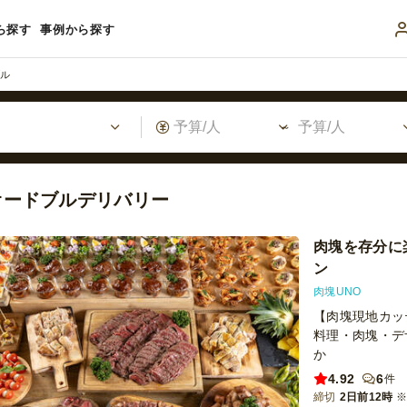
ら探す
事例から探す
ブル
オードブルデリバリー
肉塊を存分に
ン
肉塊UNO
【肉塊現地カッ
料理・肉塊・デ
か
4.92
6
件
締切
2日前12時