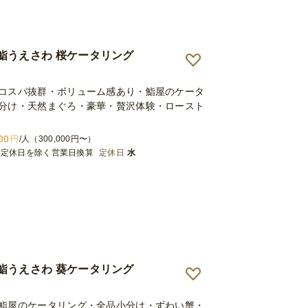
鮨うえさわ 桜ケータリング
コスパ抜群・ボリューム感あり・鮨屋のケータ
分け・天然まぐろ・豪華・贅沢体験・ロースト
00
円
/人（300,000円〜）
※定休日を除く営業日換算
定休日
水
鮨うえさわ 葵ケータリング
鮨屋のケータリング・全品小分け・ずわい蟹・