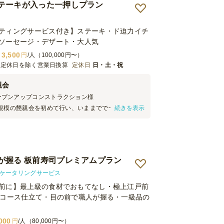
テーキが入った一押しプラン
ティングサービス付き】ステーキ・ド迫力イチ
ソーセージ・デザート・大人気
3,500
円
/人（100,000円〜）
※定休日を除く営業日換算
定休日
日・土・祝
親会
ープンアップコンストラクション
様
規模の懇親会を初めて行い、いままでで一番豪華な
続きを表示
した。 店員さんも丁寧で素早い配膳でとても助かり
ひ利用したいです。料理もどれもおいしかったで
が握る 板前寿司プレミアムプラン
司ケータリングサービス
前に】最上級の食材でおもてなし・極上江戸前
のコース仕立て・目の前で職人が握る・一級品の
000
円
/人（80,000円〜）