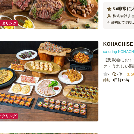
非常に
5.0
株式会社ま
今回初めて肉塊
ータリング
大満足の一言で
おいしさなど価
業員からも喜び
KOHACHI
ても柔らかく、
ことが出来まし
catering KO
【懇親会におす
ク・うれしい温
-
-
3,5
件
締切
3日前15時
ータリング