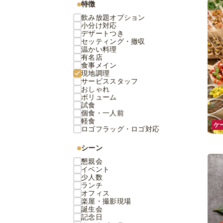
特徴
飲み放題オプション
小分け対応
デザートつき
セッティング・撤収
温かい料理
有名店
食事メイン
現地調理
サービススタッフ
おしゃれ
ボリューム
試食
個食・一人前
軽食
ケ
ロゴフラッグ・ロゴ対応
シーン
懇親会
イベント
少人数
ランチ
オフィス
楽屋・撮影現場
誕生会
記念日