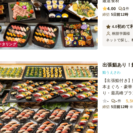
厳選食材
4.00
1
件
締切
5日前12時
初めて
4.0
桐朋学園
様
ネットで探し、
ータリング
ただきました。
全体を見渡して
が人数に対して
は、お寿司を楽
出張鮨あり！
とがっかりして
因としては、近
鮨うえさわ
ったので、それ
【出張鮨付き】
と思います。ド
本まぐろ・豪華
です。 ③「寿
り・最高峰プラ
んだのですが、
とのことでした。
-
-
5,5
件
れはルール通り
締切
5日前12時
した盛り上がり
残念でした。