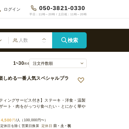
050-3821-0330
ログイン
平日：11時～20時 / 土日祝：11時～20時
検索
1~30
/44
楽しめる一番人気スペシャルプラ
ティングサービス付き】ステーキ・洋食・温製
ザート・肉をがっつり食べたい・とにかく華や
4,500
円
/人（100,000円〜）
※定休日を除く営業日換算
定休日
日・土・祝