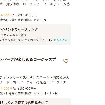
華・贅沢体験・ローストビーフ・ボリューム感
4,500
円
/人（300,000円〜）
※定休日を除く営業日換算
定休日
水
けイベントでケータリング
ンテナンス株式会社
様
ングで皆さんからとても好評でした。 1人前ずつパッ
続きを表示
さり、年度末だったため懇親会に参加できないメン
ことができました。 いつもなかなか前菜が減らない
ったです。 お店の方も3名お越しくださりとても丁寧
ました。 また是非お願いしたいと思います。
ンバーグが楽しめるゴージャスプ
ティングサービス付き】ステーキ・特製煮込み
ザート・肉・パーティーに最適・ゴージャス
4,000
円
/人（100,000円〜）
※定休日を除く営業日換算
定休日
日・土・祝
期キックオフ終了後の懇親会にて