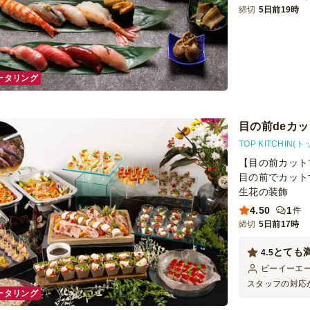
締切
5日前19時
ータリング
目の前deカ
TOP KITCHIN
【目の前カット
目の前でカット
生花の装飾
4.50
1
件
締切
5日前17時
とても
4.5
ビーイーエ
スタッフの対応
ータリング
ですが、来客の
べ「ゲストから