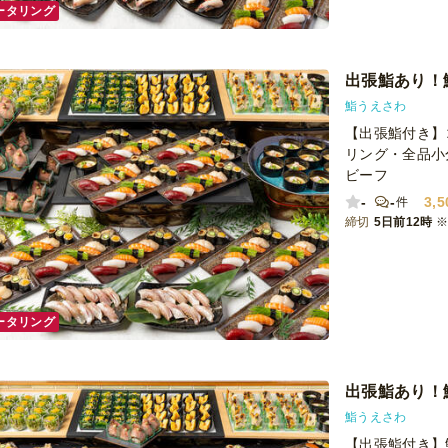
ータリング
出張鮨あり！
鮨うえさわ
【出張鮨付き】
リング・全品小
ビーフ
-
-
3,5
件
締切
5日前12時
ータリング
出張鮨あり！
鮨うえさわ
【出張鮨付き】