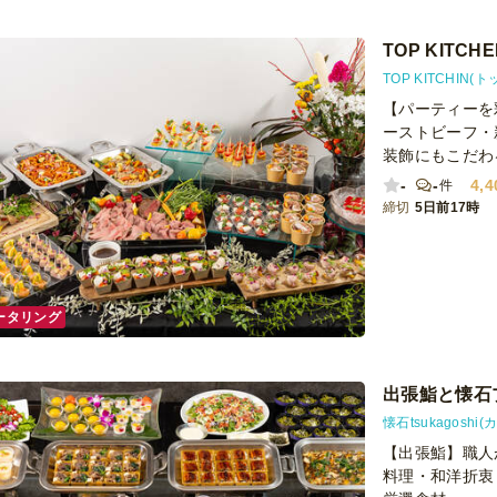
た。料理もバリ
TOP KITC
TOP KITCHIN
【パーティーを
ーストビーフ・
装飾にもこだわ
-
-
4,4
件
締切
5日前17時
ータリング
出張鮨と懐石
懐石tsukagosh
【出張鮨】職人
料理・和洋折衷