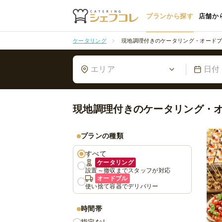
プランから探す
店舗か
ケータリング
現地調理付きのケータリング・オード
エリア
日付
現地調理付きのケータリング・
プランの種類
すべて
ケータリング
設置～撤収までスタッフが対応
オードブル
使い捨て容器でデリバリー
時間帯