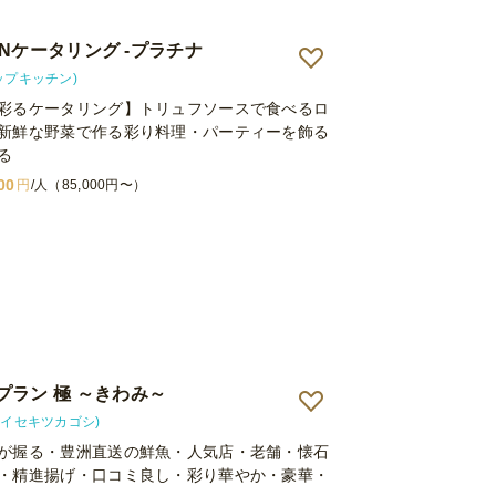
エーションがあり、とても良かったです。
HENケータリング -プラチナ
(トップキッチン)
彩るケータリング】トリュフソースで食べるロ
新鮮な野菜で作る彩り料理・パーティーを飾る
る
00
円
/人（85,000円〜）
プラン 極 ～きわみ～
i(カイセキツカゴシ)
が握る・豊洲直送の鮮魚・人気店・老舗・懐石
・精進揚げ・口コミ良し・彩り華やか・豪華・