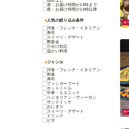
指定なし
昼：お届け時間が14時まで
夜：お届け時間が14時以降
人気の絞り込み条件
ケ
洋食・フレンチ・イタリアン
寿司
スイーツ・デザート
懇親会
小分け対応
温かい料理
ジャンル
洋食・フレンチ・イタリアン
和食
寿司
フィンガーフード
ホットミール
中華・エスニック
ベジタリアン・ヴィーガン
サンドイッチ
おにぎり
スイーツ・デザート
ケ
ドリンク
ピザ