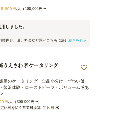
8,500
円
/人（100,000円〜）
利用しました。
料理内容、量、料金など調べこちらに決めさせてい
続きを表示
出席者からは、「おいしい」と好評でした。ただ、
感じたことをいくつか述べます。 ①お寿司の提供量
少なかったと感じました。少し遅れてきた人たち
しみに来たのですが、早々に終了したことを伝える
鮨うえさわ 雅ケータリング
いました。 ②かなりの量のサラダが余りました。要
くに用意されていたドレッシングが無くなってしま
以上サラダを食べようとする人がいなくなったのだ
鮨屋のケータリング・全品小分け・ずわい蟹・
レッシングの量は余裕をもって提供してほしかった
・贅沢体験・ローストビーフ・ボリューム感あ
司職人が握る」とあったので、それを期待して申し込
ン
当日職人さんは別のお仕事があり、会場に来れない
その場合は15,000円引きと書いてあったので、そ
00
円
/人（300,000円〜）
なのですが、握られた寿司を置くだけで、当初期待
※定休日を除く営業日換算
定休日
水
には程遠く、やや味気ない会になってしまったのが