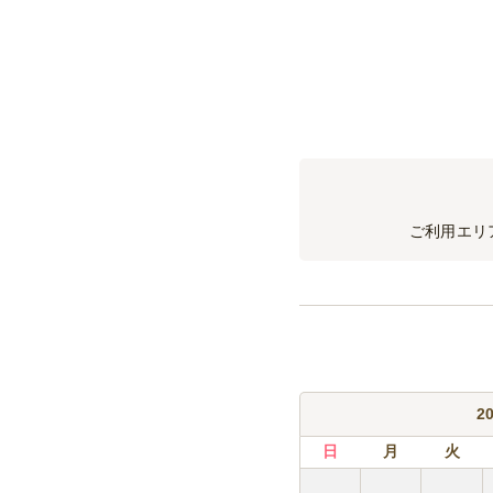
サッカーボール型の器に
内容：唐揚げ/ポテト/ハン
お子様お重
お子様用お重
内容：唐揚げ/ポテト/ハン
板前特選豪快刺身5
おすすめのお刺身盛り合
ご利用エリ
※仕入れ状況や季節によ
2
日
月
火