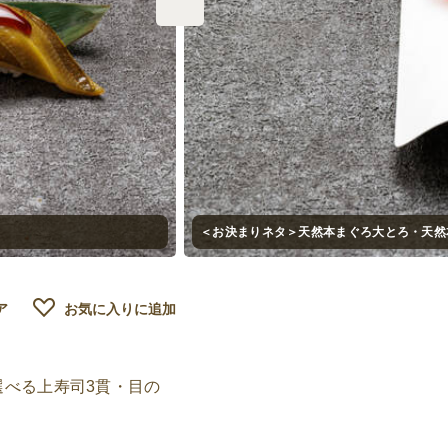
＜お決まりネタ＞天然本まぐろ大とろ・天然
ア
お気に入りに追加
選べる上寿司3貫・目の