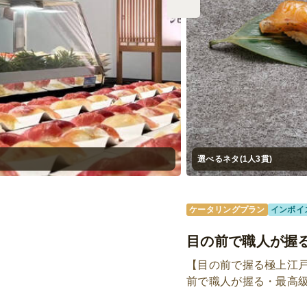
選べるネタ(1人3貫)
ケータリングプラン
インボイ
目の前で職人が握る
【目の前で握る極上江
前で職人が握る・最高