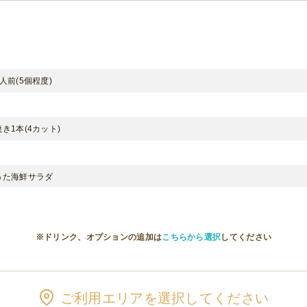
前(5個程度)
1本(4カット)
った海鮮サラダ
巻き１本(8カット)
※ドリンク、オプションの追加は
こちらから選択
してください
味の枝豆1人前(約150g)
ご利用エリアを選択してください
ル