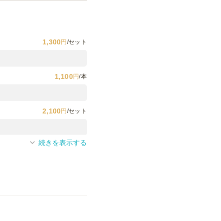
1,300
円
/セット
1,100
円
/本
2,100
円
/セット
続きを表示する
3,900
円
/本
1,000
円
/セット
1,300
円
/名