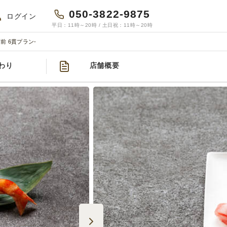
050-3822-9875
ログイン
平日：11時～20時 / 土日祝：11時～20時
前 6貫プラン‐
わり
店舗概要