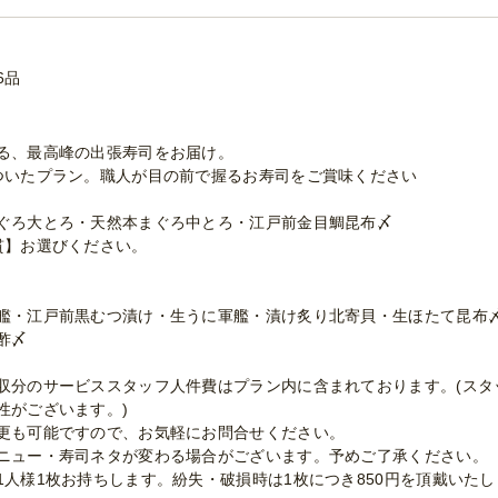
6品
る、最高峰の出張寿司をお届け。
ついたプラン。職人が目の前で握るお寿司をご賞味ください
ぐろ大とろ・天然本まぐろ中とろ・江戸前金目鯛昆布〆
貫】お選びください。
艦・江戸前黒むつ漬け・生うに軍艦・漬け炙り北寄貝・生ほたて昆布
酢〆
収分のサービススタッフ人件費はプラン内に含まれております。(スタ
性がございます。)
更も可能ですので、お気軽にお問合せください。
ニュー・寿司ネタが変わる場合がございます。予めご了承ください。
1人様1枚お持ちします。紛失・破損時は1枚につき850円を頂戴いた