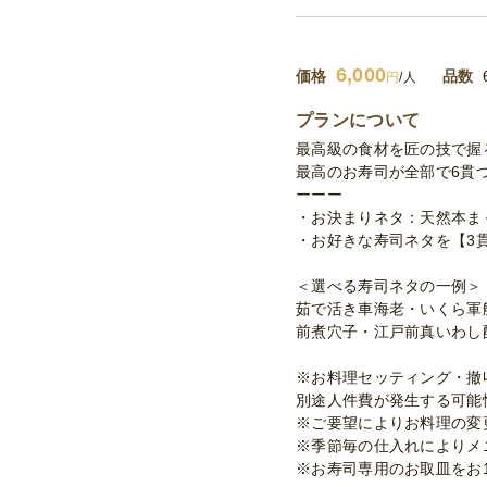
6,000
価格
品数
円
/人
プランについて
最高級の食材を匠の技で握
最高のお寿司が全部で6貫
ーーー
・お決まりネタ：天然本ま
・お好きな寿司ネタを【3
＜選べる寿司ネタの一例＞
茹で活き車海老・いくら軍
前煮穴子・江戸前真いわし
※お料理セッティング・撤
別途人件費が発生する可能
※ご要望によりお料理の変
※季節毎の仕入れによりメ
※お寿司専用のお取皿をお