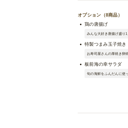
オプション（8商品）
鶏の唐揚げ
みんな大好き唐揚げ盛り1人
特製つまみ玉子焼き
お寿司屋さんの厚焼き卵焼き
板前海の幸サラダ
旬の海鮮をふんだんに使
板前海鮮太巻き
旬の海鮮が詰まった海鮮太
枝豆わさび
おつまみにピッタリのわさび
お子様サッカーボー