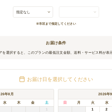
入ったお子様セット
バーグ/ゼリー/フルーツ/玉子焼き/まぐろ握り/サーモン握り/いくら軍艦/納豆軍艦
※市区まで指定してください
バーグ/ゼリー/フルーツ/海鮮ちらし
種盛り
お届け条件
わせ
アを選択すると、このプランの最低注文金額、送料・サービス料が表
って内容が異なります
お届け日を選択してください
026年8月
2026年
水
木
金
土
日
月
火
水
1
1
2