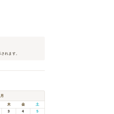
900
円
/名
1,600
円
/名
示されます。
9月
木
金
土
3
4
5