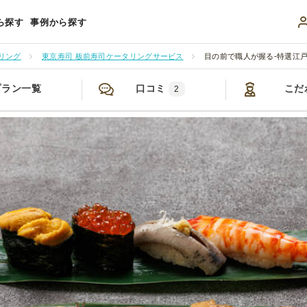
ら探す
事例から探す
リング
東京寿司 板前寿司ケータリングサービス
目の前で職人が握る‐特選江戸
プラン一覧
口コミ
こだ
2