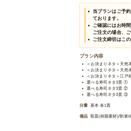
当プランはご予約
ております。
ご確認にはお時間
ご注文の場合、ご
ご注文締切はこの
プラン内容
＜お決まりネタ＞天然
＜お決まりネタ＞天然
＜お決まりネタ＞江戸
選べる寿司ネタ3貫 ①
選べる寿司ネタ3貫 ②
選べる寿司ネタ3貫 ③
分量
基本:各1貫
備品
取皿(樹脂素材)/割箸