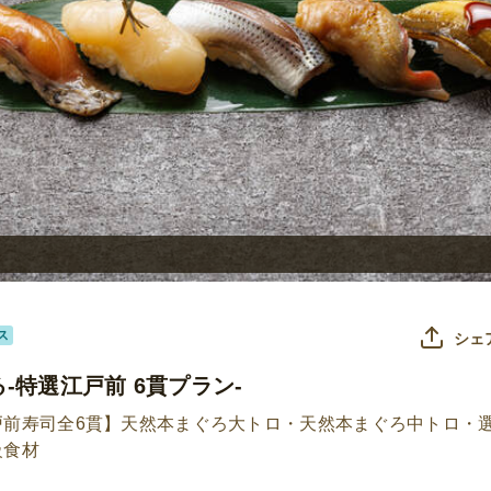
ス
シェ
‐特選江戸前 6貫プラン‐
戸前寿司全6貫】天然本まぐろ大トロ・天然本まぐろ中トロ・
級食材