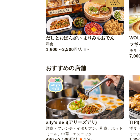
だしとおばんざい よりみちおでん
WOL
和食
フギ
1,600～3,500
円/人
-
洋食
7,00
おすすめの店舗
ally’s deli(アリーズデリ)
TIP
洋食・フレンチ・イタリアン、和食、ホット
洋食
ミール、中華・エスニック
ミー
480～2,500
1,35
円/人
4.50