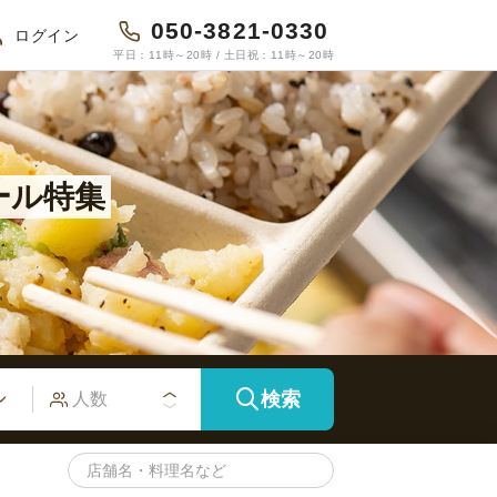
050-3821-0330
ログイン
平日：11時～20時 / 土日祝：11時～20時
ール特集
特集
特集
オードブル特集
検索