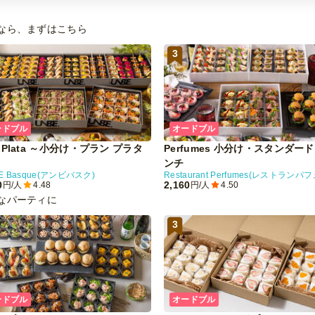
なら、まずはこちら
3
ードブル
オードブル
n Plata ～小分け・プラン プラタ
Perfumes 小分け・スタンダー
ンチ
E Basque(アンビバスク)
0
2,160
円/人
4.48
円/人
4.50
なパーティに
3
ードブル
オードブル