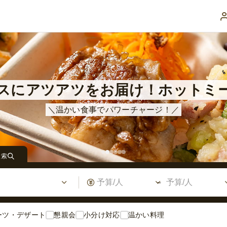
スにアツアツをお届け！ホットミ
杯をもっとスマートに！ドリンク
フィスや自宅でランチパーティー
ィーにおすすめのケータリング・
＼温かい食事でパワーチャージ！／
料理と一緒に楽しむドリンクを紹介
仲間と楽しむオードブルをご紹介
検索
ーツ・デザート
懇親会
小分け対応
温かい料理