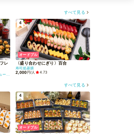
すべて見る
4
5
オードブル
オードブル
ドフレ
〈盛り合わせにぎり〉百合
恵比寿TOKISHIR
寿司処菱膳
恵比寿TOKISHIRAZ
2,000
2,150
円/人
4.73
円/人
4.60
Restaurant Perfumes(レストランパフューム)
すべて見る
4
5
オードブル
オードブル