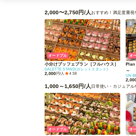
2,000〜2,750円/人
おすすめ！満足度重視
1
2
オードブル
オ
小分けブッフェプラン［フルハウス］
Pla
GALETTE STAND(ガレットスタンド)
～
2,000
円/人
4.58
UN-B
2,00
1,000～1,650円/人
日常使い・カジュアル
1
2
オードブル
オ