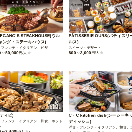
FGANG’S STEAKHOUSE(ウル
PÂTISSERIE OURS(パティス
ャング・ステーキハウス)
ルス)
・フレンチ・イタリアン、ピザ
スイーツ・デザート
0～50,000
800～3,000
円/人
-
円/人
-
I(ティピ)
C・C kitchen dish(シーシー
・フレンチ・イタリアン、和食、ホット
ディッシュ)
ル
洋食・フレンチ・イタリアン、和食、
0～2,400
円/人
-