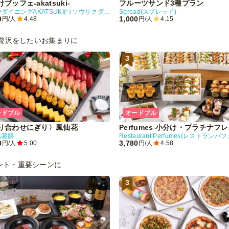
ブッフェ-akatsuki-
フルーツサンド3種プラン
和創作ダイニングAKATSUKI(ワソウサクダイニングアカツキ)
Spread(スプレッド)
0
1,000
円/人
4.48
円/人
4.15
贅沢をしたいお集まりに
3
ードブル
オードブル
り合わせにぎり〉鳳仙花
Perfumes 小分け・プラチナフ
処菱膳
0
3,780
円/人
5.00
円/人
4.58
ント・重要シーンに
3