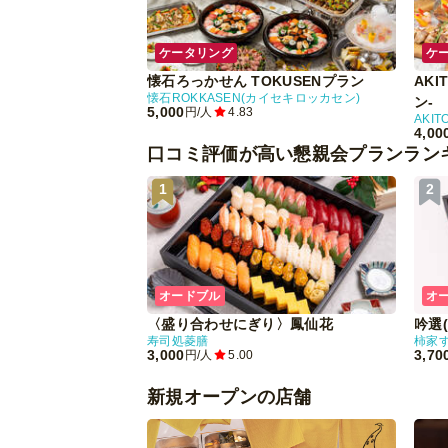
ケータリング
ケ
懐石ろっかせん TOKUSENプラン
AK
懐石ROKKASEN(カイセキロッカセン)
ン-
5,000
円/人
4.83
AKIT
4,00
口コミ評価が高い懇親会プランラン
1
2
オードブル
オ
〈盛り合わせにぎり〉鳳仙花
吟選
寿司処菱膳
柿家
3,000
3,70
円/人
5.00
新規オープンの店舗