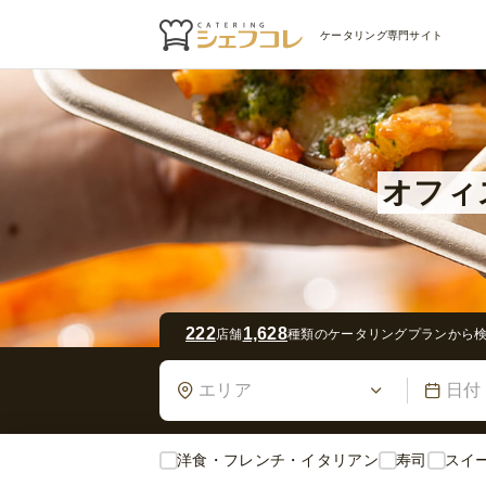
ケータリング専門サイト
オフィ
乾
オ
ホームパーテ
222
1,628
店舗
種類のケータリングプランから
エリア
日付
洋食・フレンチ・イタリアン
寿司
スイ