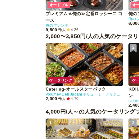
オードブル
オ
プレミアム≪俺の≫定番ロッシーニ コ
俺の
俺の
ース
6,00
俺のフレンチ
9,500
円/人
4.26
2,000〜3,850円/人の人気のケー
1
2
ケータリング
ケ
Catering-オールスターパック
KO
Volumey Deli Japan(ボリューミーデリジャパン)
ン
2,000
円/人
4.70
2,40
4,000円/人～の人気のケータリング
1
2