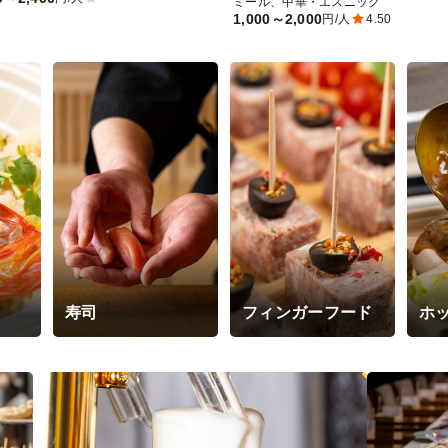
ミール、中華・エスニック
1,000～2,000
円/人
4.50
寿司
フィンガーフード
ホ