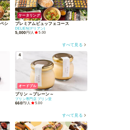
ケータリング
ケータリング
ペシ
プレミアムビュッフェコース
まんぷく！ボリュー
DELIEN(デリアン)
OMURAI
5,000
4,400
円/人
5.00
円/人
4.50
すべて見る
4
5
オードブル
オードブル
プリン ～プレーン～
プリン専門店 プリン堂
660
1,500
円/人
5.00
円/人
5.00
すべて見る