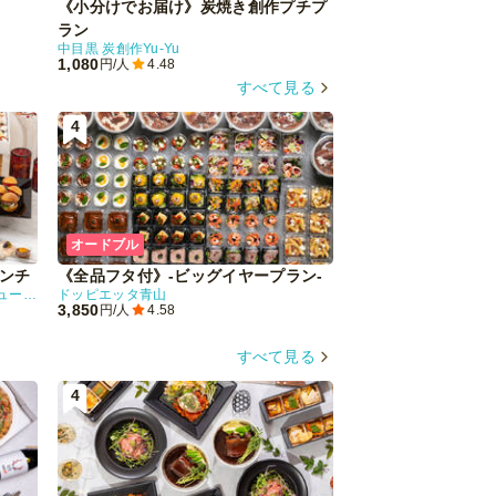
《小分けでお届け》炭焼き創作プチプ
タコベル カジュア
TACO BELL(タコベル)
ラン
1,500
円/人
4.40
中目黒 炭創作Yu-Yu
1,080
円/人
4.48
すべて見る
4
5
オードブル
オードブル
レンチ
《全品フタ付》-ビッグイヤープラン-
Plan Platino
Restaurant Perfumes(レストランパフューム)
ドッピエッタ青山
ティノ)～
3,850
円/人
4.58
UN-BE Basque(アン
4,000
円/人
4.65
すべて見る
4
5