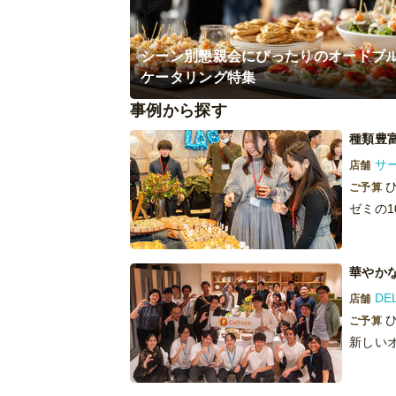
シーン別懇親会にぴったりのオードブ
ケータリング特集
事例から探す
種類豊
サ
店舗
ひ
ご予算
華やか
DE
店舗
ひ
ご予算