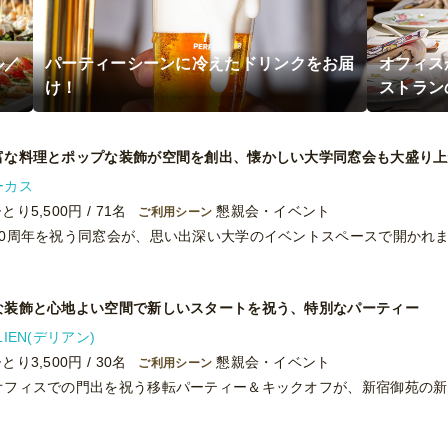
ル／
パーティーシーンに冷えたドリンクをお届
オフィス
け！
ストラン
富な料理とポップな装飾が空間を創出、懐かしい大学同窓会も大盛り上
ーカス
とり5,500円 / 71名
懇親会・イベント
ご利用シーン
な装飾と心地よい空間で新しいスタートを祝う、特別なパーティー
LIEN(デリアン)
とり3,500円 / 30名
懇親会・イベント
ご利用シーン