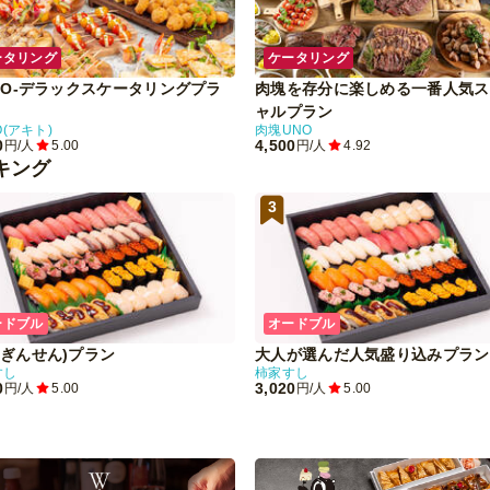
ータリング
ケータリング
ITO-デラックスケータリングプラ
肉塊を存分に楽しめる一番人気ス
ャルプラン
O(アキト)
肉塊UNO
0
4,500
円/人
5.00
円/人
4.92
キング
3
ードブル
オードブル
(ぎんせん)プラン
大人が選んだ人気盛り込みプラン
すし
柿家すし
0
3,020
円/人
5.00
円/人
5.00