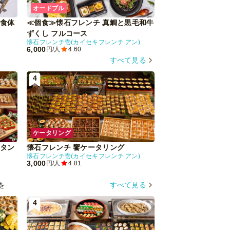
オードブル
オードブル
食体
≪個食≫懐石フレンチ 真鯛と黒毛和牛
Perfumes 子羊
ずくし フルコース
ス
懐石フレンチ壱(カイセキフレンチ アン)
6,000
5,000
円/人
4.60
円/人
4.50
すべて見る
4
5
ケータリング
ケータリング
タン
懐石フレンチ 饗ケータリング
KOHACHISEN
懐石フレンチ壱(カイセキフレンチ アン)
3,000
3,500
円/人
4.81
円/人
-
を
すべて見る
4
5