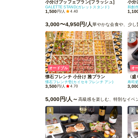
小分けブッフェプラン[フラッシュ]
小分け
GALETTE STAND(ガレットスタンド)
1,500
1,10
円/人
4.40
3,000〜4,950円/人
華やかな会食や、少し
1
2
オードブル
オ
懐石フレンチ 小分け 雅プラン
〈盛
懐石フレンチ壱(カイセキフレンチ アン)
寿司
3,500
3,00
円/人
4.70
5,000円/人～
高級感を楽しむ、特別なイベ
1
2