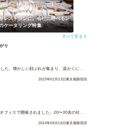
がレストランに。会社に呼べるレ
のケータリング特集
すべて見る
がり
ゼミの10周年を祝う同窓会が、思い出深い大学のイベントスペースで開かれました。懐かしい顔ぶれが集まり、温かくにぎやかな雰囲気の中で進行しました。
2025年02月23日
東京都新宿区
新しいオフィスでの門出を祝う移転パーティー＆キックオフが、新宿御苑の新オフィスで開催されました。20〜30名の社員が参加し、装飾にもこだわった会場は明るく華やかな雰囲気で満たされました。参加者は、リラックスした和やかな空間の中で、ビュッフェ形式の料理を楽しみ、自由な会話と笑顔が絶えない時間となりました。
2024年08月16日
東京都新宿区