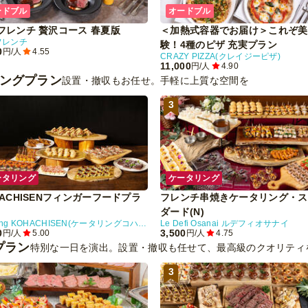
ードブル
オードブル
フレンチ 贅沢コース 春夏版
＜加熱式容器でお届け＞これぞ美
フレンチ
験！4種のピザ 充実プラン
0
円/人
4.55
CRAZY PIZZA(クレイジーピザ)
11,000
円/人
4.90
タリングプラン
設置・撤収もお任せ。手軽に上質な空間を
3
ータリング
ケータリング
HACHISENフィンガーフードプラ
フレンチ串焼きケータリング・ス
ダード(N)
catering KOHACHISEN(ケータリングコハチセン)
Le Defi Osanai ルデフィオサナイ
0
3,500
円/人
5.00
円/人
4.75
プラン
特別な一日を演出。設置・撤収も任せて、最高級のクオリティ
3