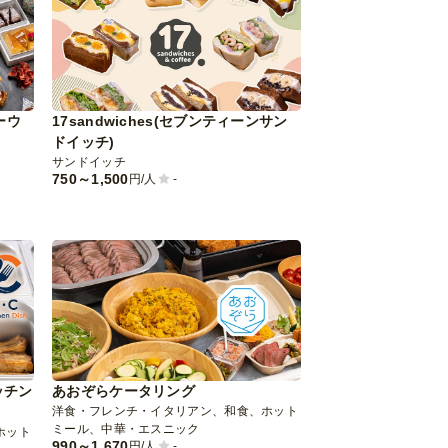
リーウ
17sandwiches(セブンティーンサン
Pizzaiere Amo
ドイッチ)
ーレ)
サンドイッチ
洋食・フレンチ・イタ
750～1,500
1,080～3,100
円/人
-
円/人
キッチン
あおぞらケータリング
洋食・フレンチ・イタリアン、和食、ホット
ミール、中華・エスニック
ホット
990～1,670
円/人
-