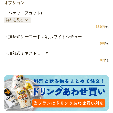
オプション
バケット(2カット)
詳細を見る
180
円
/名
加熱式シーフード豆乳ホワイトシチュー
0
円
/名
加熱式ミネストローネ
0
円
/名