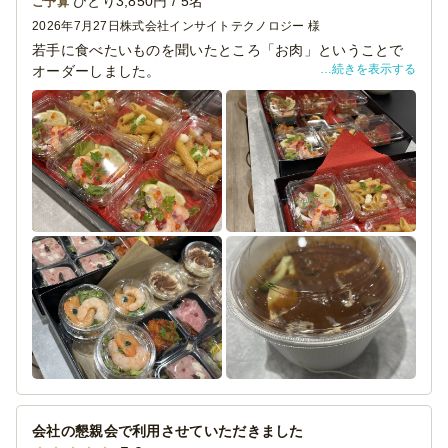
またこのような機会に利用させていただきます。
ひとり3,850円 / 5名
ご予算
2026年7月27日
株式会社インサイトテクノロジー 様
若手に食べたいものを聞いたところ「お肉」ということで
続きを表示する
オーダーしました。
これ以外に他店さんも利用して、バラエティに富んだ内容
にしました。
こちらのケータリングは華やかでどれもおいしかったで
す！
昨年は和食の有名店で頼んだのですが、中には若者ウケし
ないものも多く・・
今年は多いかなと思うくらい注文したのですが、あっとい
う間になくなってしまいました！
ビーフシチューは紐を引くと温まる方式でとても楽。
プチデザートも良い！
また次回頼もうと思いました！
会社の懇親会で利用させていただきました