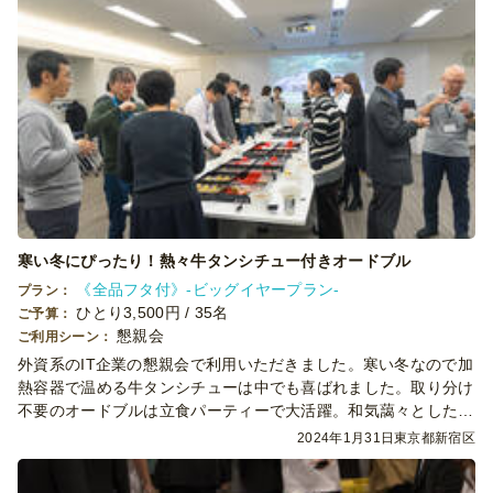
寒い冬にぴったり！熱々牛タンシチュー付きオードブル
《全品フタ付》-ビッグイヤープラン-
プラン：
ひとり3,500円 / 35名
ご予算：
懇親会
ご利用シーン：
外資系のIT企業の懇親会で利用いただきました。寒い冬なので加
熱容器で温める牛タンシチューは中でも喜ばれました。取り分け
不要のオードブルは立食パーティーで大活躍。和気藹々とした空
気の中で懇親会は幕を閉じました。
2024年1月31日
東京都新宿区