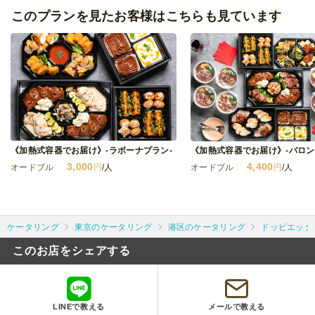
このプランを見たお客様はこちらも見ています
《加熱式容器でお届け》-ラボーナプラン-
3,000
4,400
オードブル
円
/人
オードブル
円
/人
ケータリング
東京のケータリング
港区のケータリング
ドッピエッタ
このお店をシェアする
LINEで教える
メールで教える