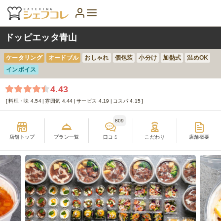
ドッピエッタ青山
ケータリング
オードブル
おしゃれ
個包装
小分け
加熱式
温めOK
インボイス
4.43
料理・味 4.54
雰囲気 4.44
サービス 4.19
コスパ 4.15
809
店舗トップ
プラン一覧
口コミ
こだわり
店舗概要