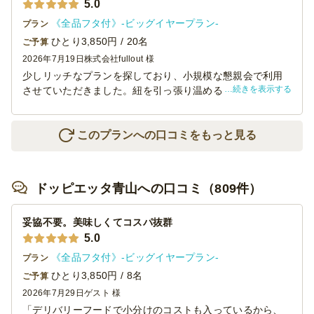
5.0
《全品フタ付》-ビッグイヤープラン-
プラン
ひとり3,850円 / 20名
ご予算
2026年7月19日
株式会社fullout 様
少しリッチなプランを探しており、小規模な懇親会で利用
続きを表示する
させていただきました。紐を引っ張り温めるタイプの容器
に入っているビーフシチューがあったのですが、想像以上
にしっかり温まり、味も美味しかったようで好評でした。
このプランへの口コミをもっと見る
ドッピエッタ青山への口コミ（809件）
妥協不要。美味しくてコスパ抜群
5.0
《全品フタ付》-ビッグイヤープラン-
プラン
ひとり3,850円 / 8名
ご予算
2026年7月29日
ゲスト 様
「デリバリーフードで小分けのコストも入っているから、