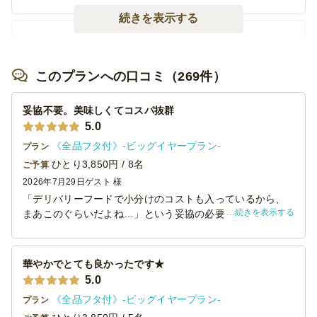
続きを表示する
プラン以外のお料理も対応可能でしょうか？
キッチンにはイタリアン・和食のシェフがおりますの
このプランへの口コミ（269件）
で、可能な限り柔軟にご提案させていただきます。 ※
繁忙期には対応が難しい場合もございます。予めご了
承ください。
妥協不要。美味しくてコスパ抜群
5.0
《全品フタ付》-ビッグイヤープラン-
プラン
ひとり3,850円 / 8名
ご予算
2026年7月29日
ゲスト 様
「デリバリーフードで小分けのコストも入っているから、
続きを表示する
まあこのぐらいだよね…」という妥協の必要がありませ
ん。
お味も良くボリュームもあり普段から美味しいものを食べ
慣れている女性陣から「美味しかった！大満足」と褒めら
華やかでとても良かったです★
れました。
5.0
有名レストランがデリバリーメニューを始めたのかと勘違
《全品フタ付》-ビッグイヤープラン-
プラン
いされたかたもいらっしゃるぐらい。