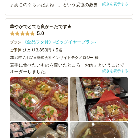
続きを表示する
まあこのぐらいだよね…」という妥協の必要がありませ
ん。
お味も良くボリュームもあり普段から美味しいものを食べ
慣れている女性陣から「美味しかった！大満足」と褒めら
華やかでとても良かったです★
れました。
5.0
有名レストランがデリバリーメニューを始めたのかと勘違
《全品フタ付》-ビッグイヤープラン-
プラン
いされたかたもいらっしゃるぐらい。
またこのような機会に利用させていただきます。
ひとり3,850円 / 5名
ご予算
2026年7月27日
株式会社インサイトテクノロジー 様
若手に食べたいものを聞いたところ「お肉」ということで
続きを表示する
オーダーしました。
これ以外に他店さんも利用して、バラエティに富んだ内容
にしました。
こちらのケータリングは華やかでどれもおいしかったで
す！
昨年は和食の有名店で頼んだのですが、中には若者ウケし
ないものも多く・・
今年は多いかなと思うくらい注文したのですが、あっとい
う間になくなってしまいました！
ビーフシチューは紐を引くと温まる方式でとても楽。
プチデザートも良い！