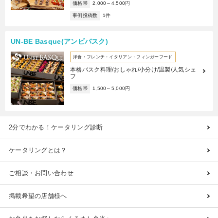
価格帯
2,000～4,500円
事例投稿数
1件
UN-BE Basque(アンビバスク)
洋食・フレンチ・イタリアン・フィンガーフード
本格バスク料理/おしゃれ/小分け/温製/人気シェ
フ
価格帯
1,500～5,000円
2分でわかる！ケータリング診断
ケータリングとは？
ご相談・お問い合わせ
掲載希望の店舗様へ