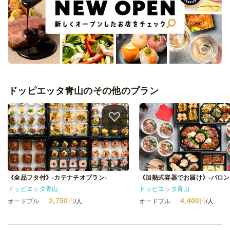
ドッピエッタ青山のその他のプラン
《全品フタ付》-カテナチオプラン-
ドッピエッタ青山
ドッピエッタ青山
2,750
4,400
オードブル
円
/人
オードブル
円
/人