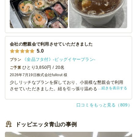
また次回頼もうと思いました！
会社の懇親会で利用させていただきました
5.0
《全品フタ付》-ビッグイヤープラン-
プラン
ひとり3,850円 / 20名
ご予算
2026年7月19日
株式会社fullout 様
少しリッチなプランを探しており、小規模な懇親会で利用
続きを表示する
させていただきました。紐を引っ張り温めるタイプの容器
に入っているビーフシチューがあったのですが、想像以上
にしっかり温まり、味も美味しかったようで好評でした。
口コミをもっと見る（809）
ドッピエッタ青山の事例