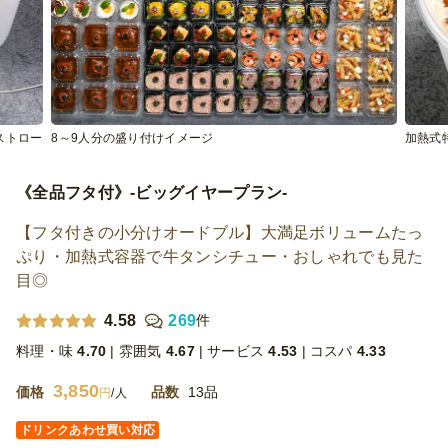
ストロー
8～9人分の盛り付けイメージ
加熱式
《全品フタ付》-ビッグイヤープラン-
【フタ付きの小分けオードブル】大満足ボリュームたっ
ぷり・加熱式容器で牛タンシチュー・おしゃれでも見た
目◎
4.58
269
件
料理・味
4.70
雰囲気
4.67
サービス
4.53
コスパ
4.33
3,850
価格
品数
13品
円
/人
ドリンクあわせ買い対応