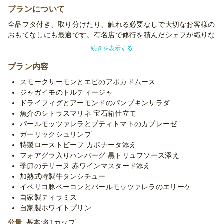
プランについて
全品フタ付き、取り分けたり、触れる必要なしで大切なお客様の
おもてなしにも最適です。有名店で修行を積んだシェフが織りな
す至極の逸品に舌鼓を。
続きを表示する
丸く大きなカップに入った牛タンシチューはこのボリュームで1
人前！しかも加熱式容器なので温かく召し上がっていただくこと
プラン内容
が可能。紐を引っ張ると、蒸気が出てきてお料理が温まります！
スモークサーモンとエビのアボカドムース
(詳しい温め方は同梱のご案内をご覧ください。)
ジャガイモのトルティージャ
ドライフィグとアーモンドのパンプキンサラダ
※特製牛タンシチューは、シーフード豆乳ホワイトシチューまた
魚介のシトラスマリネ 宝石箱仕立て
はミネストローネへ変更可能です（全数・一部いずれも可）。
パールモッツァレラとプティトマトのカプレーゼ
【オプション】より変更分のみご入力ください。変更されない場
ガーリックシュリンプ
合は特製牛タンシチューでのお届けとなります。
特製ローストビーフ カポナータ添え
※使い捨て容器でお届けするデリバリープランです。設置・配
フォアグラ入りハンバーグ 黒トリュフソース添え
膳・撤収等のサービスはついておりません。
季節のテリーヌ 赤ワインマスタード添え
※「10卓に配置」などお客様ご指定の数の卓に配置する場合、
加熱式特製牛タンシチュー
追加容器代金をいただいたり、容器が変更になる場合がございま
イベリコ豚ベーコンとパールモッツァレラのエリーケ
す。予めご了承くださいませ。
自家製ティラミス
※季節毎の仕入れによりメニューが変わる場合がございます。予
自家製ホワイトプリン
めご了承ください。
分量
基本:各1カップ
※プランに記載のあるメニュー以外もご対応が可能です。お気軽