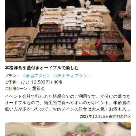
本格洋食を蓋付きオードブルで楽しむ
《全品フタ付》-カテナチオプラン-
プラン：
ひとり2,500円 / 40名
ご予算：
懇親会
ご利用シーン：
イベント会社で行われた懇親会でのご利用です。小分けの蓋つき
オードブルなので、衛生的で食べやすいのがポイント。年齢層の
低い方が多かったので、お肉メインの洋食は大人気！お酒も入
り、終始和やかな雰囲気でパーティーは幕を閉じました。
2023年10月25日
東京都渋谷区