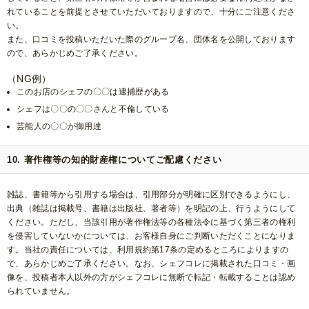
れていることを前提とさせていただいておりますので、十分にご注意くださ
い。
また、口コミを投稿いただいた際のグループ名、団体名を公開しております
ので、あらかじめご了承ください。
（NG例）
このお店のシェフの〇〇は逮捕歴がある
シェフは〇〇の〇〇さんと不倫している
芸能人の〇〇が御用達
10. 著作権等の知的財産権についてご配慮ください
雑誌、書籍等から引用する場合は、引用部分が明確に区別できるようにし、
出典（雑誌は掲載号、書籍は出版社、著者等）を明記の上、行うようにして
ください。ただし、当該引用が著作権法等の各種法令に基づく第三者の権利
を侵害していないかについては、お客様自身にご判断いただくことになりま
す。当社の責任については、利用規約第17条の定めるところによりますの
で、あらかじめご了承ください。なお、シェフコレに掲載された口コミ・画
像を、投稿者本人以外の方がシェフコレに無断で転記・転載することは認め
られていません。