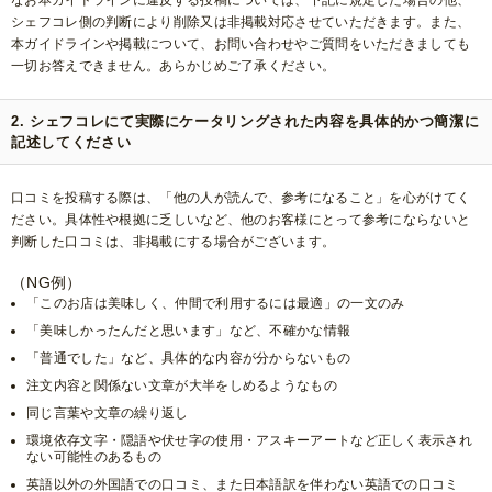
なお本ガイドラインに違反する投稿については、下記に規定した場合の他、
シェフコレ側の判断により削除又は非掲載対応させていただきます。また、
本ガイドラインや掲載について、お問い合わせやご質問をいただきましても
一切お答えできません。あらかじめご了承ください。
2. シェフコレにて実際にケータリングされた内容を具体的かつ簡潔に
記述してください
口コミを投稿する際は、「他の人が読んで、参考になること」を心がけてく
ださい。具体性や根拠に乏しいなど、他のお客様にとって参考にならないと
判断した口コミは、非掲載にする場合がございます。
（NG例）
「このお店は美味しく、仲間で利用するには最適」の一文のみ
「美味しかったんだと思います」など、不確かな情報
「普通でした」など、具体的な内容が分からないもの
注文内容と関係ない文章が大半をしめるようなもの
同じ言葉や文章の繰り返し
環境依存文字・隠語や伏せ字の使用・アスキーアートなど正しく表示され
ない可能性のあるもの
英語以外の外国語での口コミ、また日本語訳を伴わない英語での口コミ