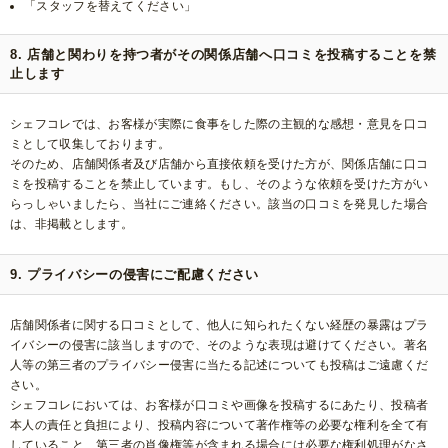
「スタッフを替えてください」
8. 店舗と関わりを持つ者がその関係店舗へ口コミを投稿することを禁
止します
シェフコレでは、お客様が実際に食事をした際の主観的な感想・意見を口コ
ミとして収集しております。
そのため、店舗関係者及び店舗から直接依頼を受けた方が、関係店舗に口コ
ミを投稿することを禁止しています。もし、そのような依頼を受けた方がい
らっしゃいましたら、当社にご連絡ください。該当の口コミを発見した場合
は、非掲載とします。
9. プライバシーの侵害にご配慮ください
店舗関係者に関する口コミとして、他人に知られたくない経歴の暴露はプラ
イバシーの侵害に該当しますので、そのような表現は避けてください。著名
人等の第三者のプライバシー侵害に当たる記述についても投稿はご遠慮くだ
さい。
シェフコレにおいては、お客様が口コミや画像を投稿するにあたり、投稿者
本人の責任と負担により、投稿内容について著作権等の必要な権利を全て有
していること、第三者の肖像権等が含まれる場合には必要な権利処理がなさ