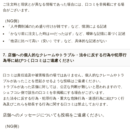
ご注文時と現状とが異なる情報であった場合には、口コミを非掲載にする場
合がございます。
（NG例）
「人件費削減のため盛り付けが雑です」など、憶測による記述
「かなり前に注文した時は○○だったはず」など、曖昧な記憶に基づく記述
「他店に比べて高い（安い）です」など、具体的な記述がない
7. 店舗への個人的なクレームやトラブル・法令に反する行為や犯罪行
為等に結びつく口コミはご遠慮ください
口コミは責任追及や被害報告の場ではありません。個人的なクレームやトラ
ブルがあったことを想起させるような投稿はご遠慮ください。
トラブルがあった店舗に対しては、公正な判断が難しいと思われますので、
シェフコレ側で該当の口コミを非掲載にする場合がございます。
また法令に反する行為・犯罪行為・重大な危険行為・迷惑行為に結びつく行
為及びこれらを助長する行為に関する口コミは禁止しております。
店舗へのメッセージについても投稿をご遠慮ください。
（NG例）