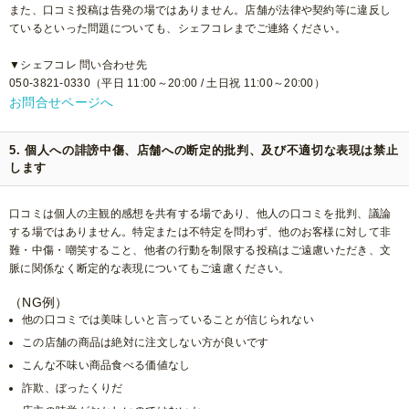
また、口コミ投稿は告発の場ではありません。店舗が法律や契約等に違反し
ているといった問題についても、シェフコレまでご連絡ください。
▼シェフコレ 問い合わせ先
050-3821-0330（平日 11:00～20:00 / 土日祝 11:00～20:00）
お問合せページへ
5. 個人への誹謗中傷、店舗への断定的批判、及び不適切な表現は禁止
します
口コミは個人の主観的感想を共有する場であり、他人の口コミを批判、議論
する場ではありません。特定または不特定を問わず、他のお客様に対して非
難・中傷・嘲笑すること、他者の行動を制限する投稿はご遠慮いただき、文
脈に関係なく断定的な表現についてもご遠慮ください。
（NG例）
他の口コミでは美味しいと言っていることが信じられない
この店舗の商品は絶対に注文しない方が良いです
こんな不味い商品食べる価値なし
詐欺、ぼったくりだ