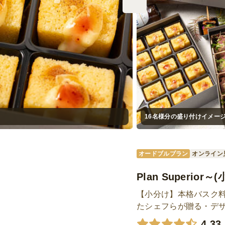
16名様分の盛り付けイメー
オードブルプラン
オンライン
Plan Superi
【小分け】本格バスク
たシェフらが贈る・デ
4.33