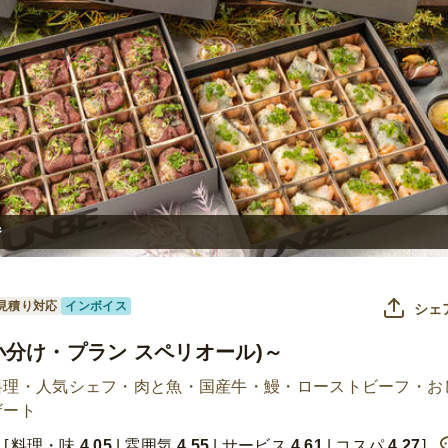
ジ
見積り対応
インボイス
シェ
or～(小分け・プラン スペリオール)～
料理・人気シェフ・肉と魚・国産牛・鰻・ローストビーフ・お
ザート
料理・味
4.05
雰囲気
4.55
サービス
4.61
コスパ
4.27