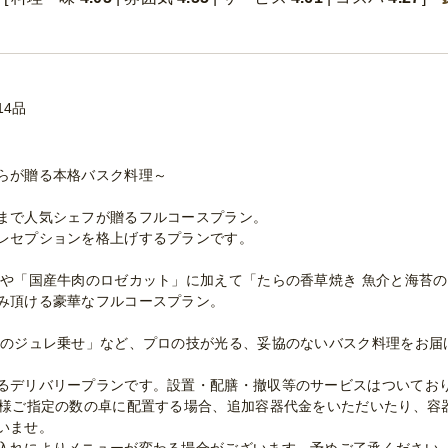
14品
らが贈る本格バスク料理～
まで人気シェフが贈るフルコースプラン。
レセプションを格上げするプランです。
」や「国産牛肉のロゼカット」に加えて「たらの香草焼き 魚介と海苔
み頂ける豪華なフルコースプラン。
菜のジュレ乗せ」など、プロの技が光る、妥協のないバスク料理をお届
るデリバリープランです。設置・配膳・撤収等のサービスはついてお
客様ご指定の数の卓に配置する場合、追加容器代金をいただいたり、容
いませ。