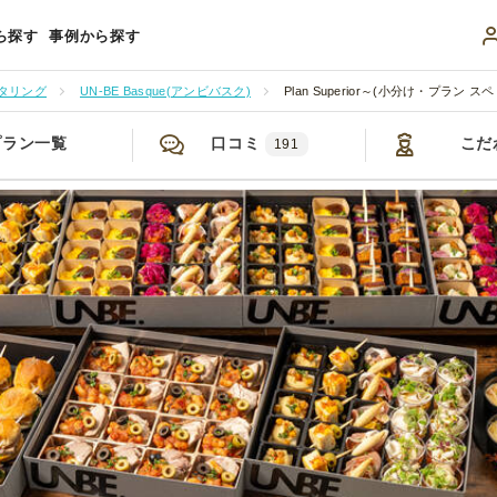
ら探す
事例から探す
タリング
UN-BE Basque(アンビバスク)
Plan Superior～(小分け・プラン 
プラン一覧
口コミ
こだ
191