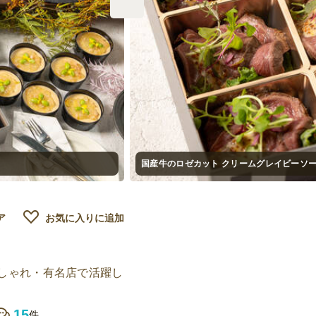
国産牛のロゼカット クリームグレイビーソー
ア
お気に入りに追加
しゃれ・有名店で活躍し
15
件