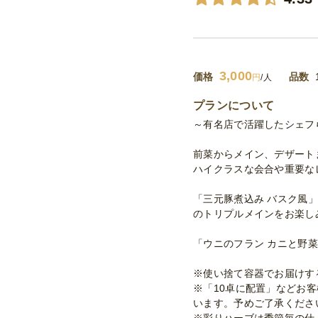
3,000
価格
品数
円
/人
プランについて
～有名店で活躍したシェフ
前菜からメイン、デザート
ハイクラスな会合や重要な
「三元豚煮込み バスク風
のトリプルメインをお楽し
「ウニのフラン カニと野
※使い捨て容器でお届けす
※「10卓に配置」などお
います。予めご了承くださ