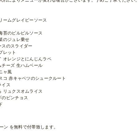
入れによりメニューが変わる場合がございます。予めご了承ください
クリームグレイビーソース
と海苔のピルピルソース
菜のジュレ乗せ
ースのスライダー
プレット
イ オレンジとにんじんラペ
ムチーズ 生ハムベール
ニャ風
スコ 赤キャベツのシュークルート
ライス
る リュクスオムライス
ギのピンチョス
ド
プーン を無料で付帯致します。