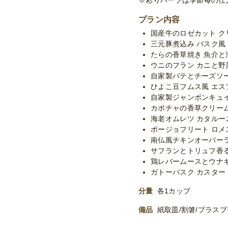
※彩りハーブは季節毎の仕
プラン内容
国産牛のロゼカット 
三元豚煮込み バスク風
たらの香草焼き 魚介
ウニのフラン カニと野
自家製パテとチーズソ
ひよこ豆フムス風 エス
自家製ジャンボンキュ
カボチャの香草クリー
海老オムレツ カタルー
ポージョフリート ロメ
南仏風チキンオーバー
サフランとトリュフ香
鶏レバームースとウナ
ガトーバスク カスター
分量
各1カップ
備品
紙取皿/割箸/プラス