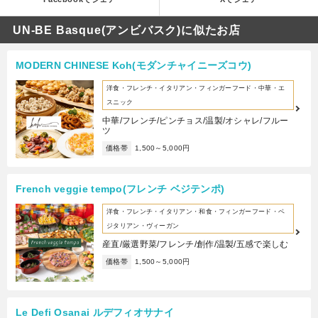
UN-BE Basque(アンビバスク)に似たお店
MODERN CHINESE Koh(モダンチャイニーズコウ)
洋食・フレンチ・イタリアン・フィンガーフード・中華・エ
スニック
中華/フレンチ/ピンチョス/温製/オシャレ/フルー
ツ
価格帯
1,500～5,000円
French veggie tempo(フレンチ ベジテンポ)
洋食・フレンチ・イタリアン・和食・フィンガーフード・ベ
ジタリアン・ヴィーガン
産直/厳選野菜/フレンチ/創作/温製/五感で楽しむ
価格帯
1,500～5,000円
Le Defi Osanai ルデフィオサナイ