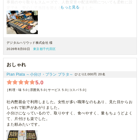
事前のやり取りもスムーズで、人数変更や配送時間についても柔軟に設
もっと見る
定でき、安心して当日を迎えることができました。
料理は一つひとつが小分けになっているため取り分けやすく、見た目も
華やかで、参加者からも「おしゃれ！」「美味しい！」という声が多く
聞かれました。会話を楽しみながら食べやすいサイズ感だったのも良か
ったです。
デジタルハリウッド株式会社 様
今回は約32名（主に女性）で利用しましたが、料理は少し余るくらいの
2026年8月03日
東京都千代田区
ボリュームでした。
十分な量がある一方で、次回は少し少なめでも良さそうだと感じまし
た。
おしゃれ
Plan Plata ～小分け・プラン プラタ～
ひとり2,000円
20名
総合的には、準備から当日まで非常にスムーズで、安心してイベント運
営ができました。
5.0
30名前後の交流会や懇親会を開催する方にはおすすめできるケータリン
料理・味 5.0
雰囲気 5.0
サービス 5.0
コスパ 5.0
グサービスです。
ありがとうございました！
社内懇親会で利用しました。女性が多い職簿なのもあり、見た目からお
しゃれで歓声があがりました。
小分けになっているので、取りやすく、食べやすく、量もちょうどよく
て、片付けも楽でした。
また頼みたいです。