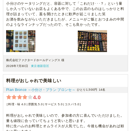
小分けのケータリングだと、容器に対して「これだけ･･･？」という量
しか入っていないお店もよくある中で、このお店のものはしっかりと料
理が詰まっていて、蓋を開けたときに歓声が起こりました笑
お酒を飲みながらいただきましたが、メニューがご飯とおつまみの中間
のようなラインナップだったので、そこも良かったです。
株式会社ファクタードホールディングス 様
2026年7月30日
東京都新宿区
料理がおしゃれで美味しい
Plan Bronce ～小分け・プラン ブロンセ～
ひとり1,500円
14名
4.0
料理・味 4.0
雰囲気 5.0
サービス 5.0
コスパ 5.0
料理がおしゃれで美味しいので、参加者の方に喜んでいただけました。
量も値段に合っていてちょうど良いと思います。
特に生ハムのお料理とオムライスが人気でした。今後も機会があれば頼