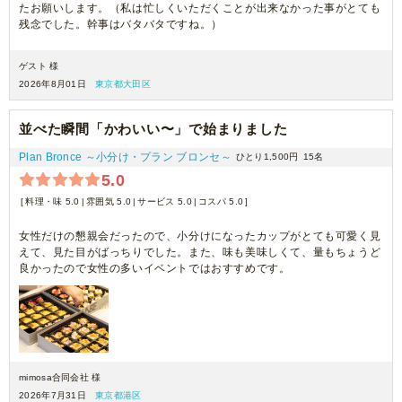
たお願いします。（私は忙しくいただくことが出来なかった事がとても
残念でした。幹事はバタバタですね。）
ゲスト 様
2026年8月01日
東京都大田区
並べた瞬間「かわいい〜」で始まりました
Plan Bronce ～小分け・プラン ブロンセ～
ひとり1,500円
15名
5.0
料理・味 5.0
雰囲気 5.0
サービス 5.0
コスパ 5.0
女性だけの懇親会だったので、小分けになったカップがとても可愛く見
えて、見た目がばっちりでした。また、味も美味しくて、量もちょうど
良かったので女性の多いイベントではおすすめです。
mimosa合同会社 様
2026年7月31日
東京都港区