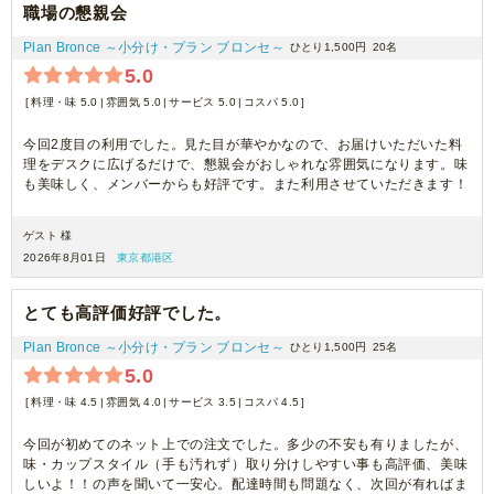
職場の懇親会
Plan Bronce ～小分け・プラン ブロンセ～
ひとり1,500円
20名
5.0
料理・味 5.0
雰囲気 5.0
サービス 5.0
コスパ 5.0
今回2度目の利用でした。見た目が華やかなので、お届けいただいた料
理をデスクに広げるだけで、懇親会がおしゃれな雰囲気になります。味
も美味しく、メンバーからも好評です。また利用させていただきます！
ゲスト 様
2026年8月01日
東京都港区
とても高評価好評でした。
Plan Bronce ～小分け・プラン ブロンセ～
ひとり1,500円
25名
5.0
料理・味 4.5
雰囲気 4.0
サービス 3.5
コスパ 4.5
今回が初めてのネット上での注文でした。多少の不安も有りましたが、
味・カップスタイル（手も汚れず）取り分けしやすい事も高評価、美味
しいよ！！の声を聞いて一安心。配達時間も問題なく、次回が有ればま