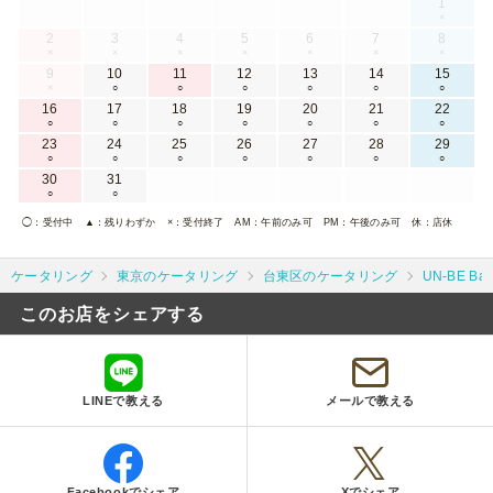
1
×
2
3
4
5
6
7
8
×
×
×
×
×
×
×
9
10
11
12
13
14
15
×
○
○
○
○
○
○
16
17
18
19
20
21
22
○
○
○
○
○
○
○
23
24
25
26
27
28
29
○
○
○
○
○
○
○
30
31
○
○
◯
：受付中
▲
：残りわずか
×
：受付終了
AM
：午前のみ可
PM
：午後のみ可
休
：店休
ケータリング
東京のケータリング
台東区のケータリング
UN-BE B
このお店をシェアする
LINEで教える
メールで教える
Facebookでシェア
Xでシェア