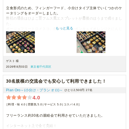
立食形式のため、フィンガーフード、小分けタイプ主体でいくつかのケ
ータリングをオーダーしました。
弊社の場合はひよこ豆フムス風エスプレットが最後のほうまで残りまし
た。
もっと見る
ポージョフリートロメスコ、自家製ジャンボンキュイオレンジとにんじ
んラペは写真のほうがボリュームと華やかさがあり、
実物は少し控えめだった印象です。
何品かいただきましたが味付け自体は良かったと思います。
小分けに際して、使い捨てトングがついているお店もあるのですが、こ
ちらは付属がなく、手で取り分ける形になったため、その点は予約時点
ですり合わせができれば使い捨てトングを調達するなり対応ができたか
ゲスト 様
なと思います。
2026年8月03日
東京都千代田区
ボックス内にきっちり小分け容器が詰まっているので手で器を取る際に
周囲の食べ物に手が触れそうかなという点が気になりました。
千切りの野菜が使われていたり、一口でパッと口に入れる、というのは
30名規模の交流会でも安心して利用できました！
難しいメニューが多く、ピンチョスタイプのメニューが増えるとありが
Plan Oro～(小分け・プラン オロ)～
ひとり2,500円
27名
たいなと感じます。
4.0
料理・味 4.0
雰囲気 5.0
サービス 5.0
コスパ 4.0
フリーランス約30名の親睦会で利用させていただきました。
インターネット上で全て完結！