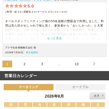
5.0
料理・味 5.0
雰囲気 4.5
サービス 4.5
コスパ 4.5
オールスタッフミーティング後の50名規模の懇親会で利用しました。料
理は見た目がおしゃれで味も良く、参加者から「おいしかった」と大変
好評でした。小分けになっているため取りやすく衛生的で、幹事として
も運営しやすかったです。配送も指定時間内の最速の16:30に到着し、
もっと見る
準備をスムーズに進めることができました。また利用したいと思いま
す。
アクサ生命保険株式会社 様
2026年7月30日
東京都港区
1
2
3
…
13
営業日カレンダー
ケータリング
オードブル
2026年8月
次月
日
月
火
水
木
金
土