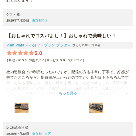
むと思います！
ゲスト 様
2026年7月30日
東京都港区
【おしゃれでコスパよし！】おしゃれで美味しい！
Plan Plata ～小分け・プラン プラタ～
ひとり2,000円
8名
5.0
料理・味 5.0
雰囲気 5.0
サービス 5.0
コスパ 5.0
社内懇親会での利用だったのですが、配達の方も非常に丁寧で、好感が
持てたところから、期待値が上がったのですが、見た目ももちろんです
が、お味も美味しく、楽しい時間を過ごすことが出来ました。7月の暑
い日の配達だったので、心配でしたが、保冷も完璧で、心配なくいただ
もっと見る
けました。写真のフタの部分が白くなっているのは、保冷の証です。飲
み物やお菓子を購入しても、一人2,000円台で楽しめるので、コスパも
よかったと思います。リピ確定です。
DIC株式会社 様
2026年7月30日
東京都中央区