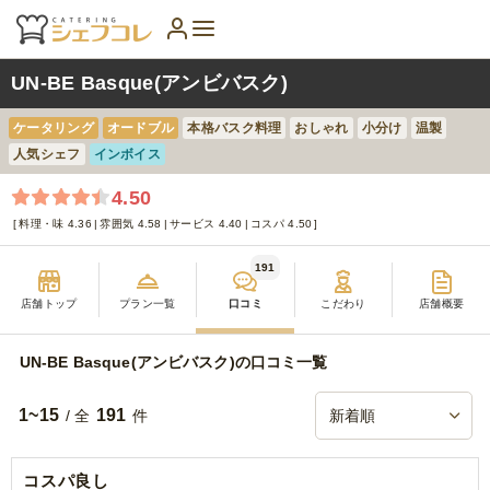
UN-BE Basque(アンビバスク)
ケータリング
オードブル
本格バスク料理
おしゃれ
小分け
温製
人気シェフ
インボイス
4.50
料理・味 4.36
雰囲気 4.58
サービス 4.40
コスパ 4.50
191
店舗トップ
プラン一覧
口コミ
こだわり
店舗概要
UN-BE Basque(アンビバスク)の口コミ一覧
1~15
191
/ 全
件
コスパ良し