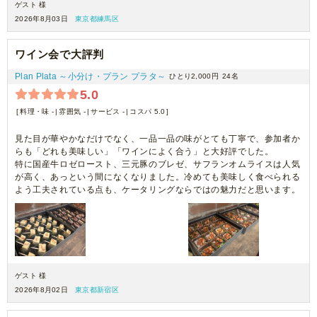
ゲスト 様
2026年8月03日
東京都練馬区
ワイン会で大評判
Plan Plata ～小分け・プラン プラタ～
ひとり2,000円
24名
5.0
料理・味 -
雰囲気 -
サービス -
コスパ 5.0
見た目が華やかなだけでなく、一品一品の味がとても丁寧で、参加者か
らも「どれも美味しい」「ワインによく合う」と大好評でした。
特に国産牛ロゼロースト、三元豚のブレゼ、サフランオムライスは人気
が高く、あっという間になくなりました。冷めても美味しく食べられる
よう工夫されている点も、ケータリングならではの魅力だと思います。
ゲスト 様
2026年8月02日
東京都新宿区