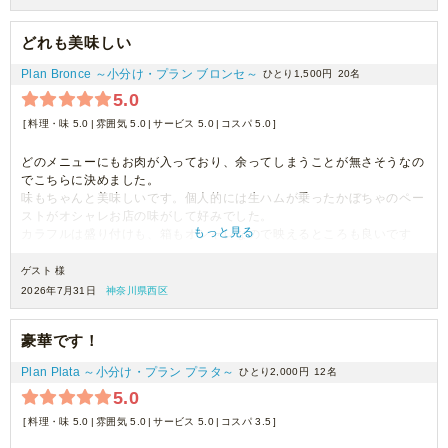
どれも美味しい
Plan Bronce ～小分け・プラン ブロンセ～
ひとり1,500円
20名
5.0
料理・味 5.0
雰囲気 5.0
サービス 5.0
コスパ 5.0
どのメニューにもお肉が入っており、余ってしまうことが無さそうなの
でこちらに決めました。
味もちゃんと美味しいです。個人的には生ハムが乗ったかぼちゃのペー
ストがオシャレお店の味がして好みでした。
もっと見る
カラフルは盛り付けも、箱もオシャレなので映えるところも良いです
ね。
また頼みたいと思います。
ゲスト 様
2026年7月31日
神奈川県西区
豪華です！
Plan Plata ～小分け・プラン プラタ～
ひとり2,000円
12名
5.0
料理・味 5.0
雰囲気 5.0
サービス 5.0
コスパ 3.5