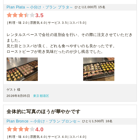
Plan Plata ～小分け・プラン プラタ～
ひとり2,000円
15名
3.5
料理・味 2.0
雰囲気 4.0
サービス 3.5
コスパ 5.0
レンタルスペースで会社の送別会を行い、その際に注文させていただき
ました。
見た目とコスパが良く、どれも食べやすいのも良かったです。
ローストビーフが乾き気味だったのが少し残念でした。
ゲスト 様
2026年8月05日
東京都港区
全体的に写真のほうが華やかです
Plan Bronce ～小分け・プラン ブロンセ～
ひとり1,500円
16名
4.0
料理・味 4.0
雰囲気 4.0
サービス 4.0
コスパ 4.0