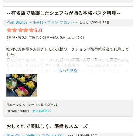
～有名店で活躍したシェフらが贈る本格バスク料理～
Plan Bronce ～小分け・プラン ブロンセ～
ひとり1,500円
13名
5.0
料理・味 5.0
雰囲気 5.0
サービス 5.0
コスパ 5.0
社内でお客様をお招きした小規模ワークショップ後の懇親会で利用しま
した。
彩りがとても良く、テーブルに並べた瞬間に会場が華やかな雰囲気にな
りました。見た目だけでなく味も本格的で、「三元豚煮込み バスク
もっと見る
風」や「自家製ジャンボンキュイ」などどのメニューも好評でした。特
に2種類のご飯ものが入っているため、軽食ではなくしっかり満足感が
あり、参加者や講師の先生にも喜んでいただけました。
一人分ずつカップで提供されているので取り分けもしやすく、社内イベ
ントや懇親会にはぴったりだと思います。
味・見た目・ボリュームのバランスが良く、コストパフォーマンスも高
いと感じました。また機会があれば利用したいです。
日本カンタム・デザイン株式会社 様
2026年7月30日
東京都豊島区
おしゃれで美味しく、準備もスムーズ
Plan Oro～(小分け・プラン オロ)～
ひとり2,500円
45名