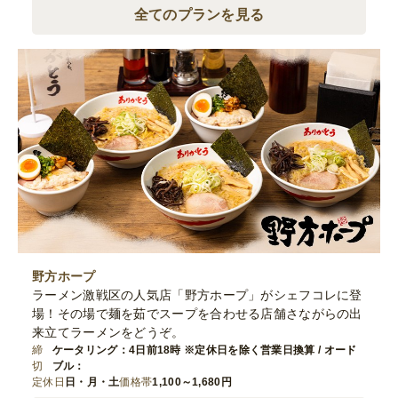
全てのプランを見る
野方ホープ
ラーメン激戦区の人気店「野方ホープ」がシェフコレに登
場！その場で麺を茹でスープを合わせる店舗さながらの出
来立てラーメンをどうぞ。
締
ケータリング：4日前18時 ※定休日を除く営業日換算 / オード
切
ブル：
定休日
日・月・土
価格帯
1,100～1,680円