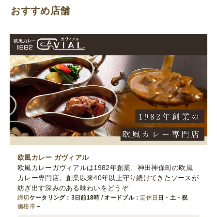
おすすめ店舗
欧風カレー ガヴィアル
欧風カレーガヴィアルは1982年創業、神田神保町の欧風
カレー専門店。創業以来40年以上守り続けてきたソースが
紡ぎ出す深みのある味わいをどうぞ
締切
ケータリング：3日前18時 / オードブル：
定休日
日・土・祝
価格帯
－