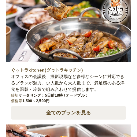
ぐぅトラkitchen(グゥトラキッチン)
オフィスの会議後、撮影現場など多様なシーンに対応でき
るプランが魅力。少人数から大人数まで、満足感のある洋
食を温製・冷製で組み合わせて提供します。
締切
ケータリング：5日前18時 / オードブル：
価格帯
1,500～2,500円
全てのプランを見る