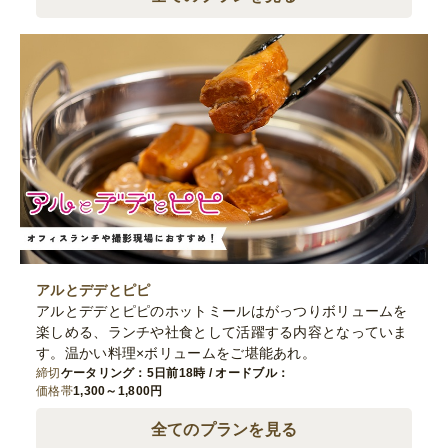
アルとデデとピピ
アルとデデとピピのホットミールはがっつりボリュームを
楽しめる、ランチや社食として活躍する内容となっていま
す。温かい料理×ボリュームをご堪能あれ。
締切
ケータリング：5日前18時 / オードブル：
価格帯
1,300～1,800円
全てのプランを見る