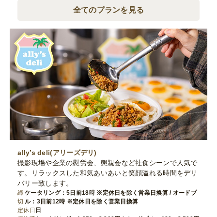
全てのプランを見る
ally’s deli(アリーズデリ)
撮影現場や企業の慰労会、懇親会など社食シーンで人気で
す。リラックスした和気あいあいと笑顔溢れる時間をデリ
バリー致します。
締
ケータリング：5日前18時 ※定休日を除く営業日換算 / オードブ
切
ル：3日前12時 ※定休日を除く営業日換算
定休日
日