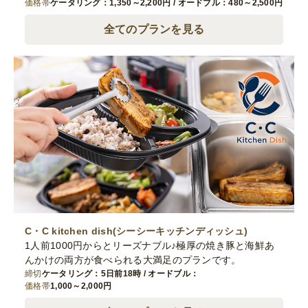
価格帯
ケータリング：1,350～2,200円 / オードブル：480～2,500円
全てのプランを見る
C・C kitchen dish(シーシーキッチンディッシュ)
1人前1000円からとリーズナブル♪極厚の焼き豚と海鮮あ
んかけの両方が食べられる大満足のプランです。
締切
ケータリング：5日前18時 / オードブル：
価格帯
1,000～2,000円