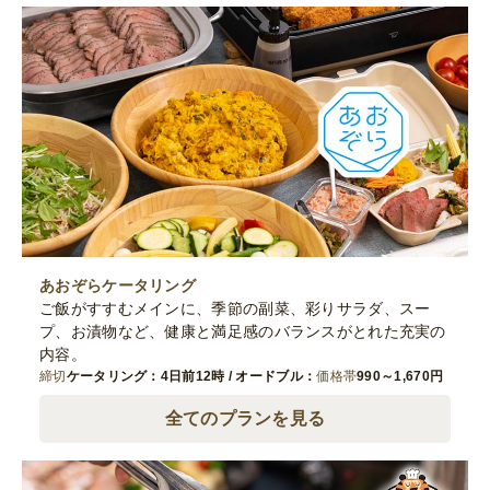
あおぞらケータリング
ご飯がすすむメインに、季節の副菜、彩りサラダ、スー
プ、お漬物など、健康と満足感のバランスがとれた充実の
内容。
締切
ケータリング：4日前12時 / オードブル：
価格帯
990～1,670円
全てのプランを見る