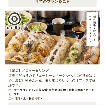
全てのプランを見る
【閉店】ノロケータリング
店主こだわりのボリューミーなベーグルやおにぎりをはじ
め、温製汁物をご用意。撮影現場やいつものオフィスで好
評です。
締
ケータリング：2日前12時 ※定休日を除く営業日換算 / オード
切
ブル：
定休日
日・土・祝
価格帯
－