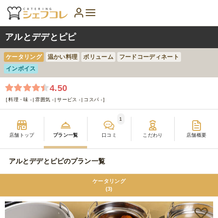
アルとデデとピピ
ケータリング
温かい料理
ボリューム
フードコーディネート
インボイス
4.50
料理・味 -
雰囲気 -
サービス -
コスパ -
1
店舗トップ
プラン一覧
口コミ
こだわり
店舗概要
アルとデデとピピのプラン一覧
ケータリング
(3)