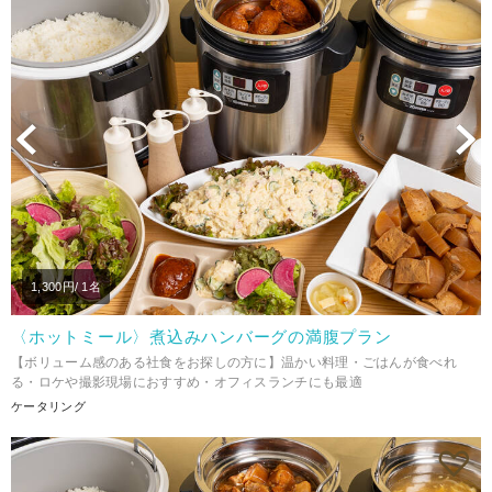
Previous
N
1,300
円/ 1名
〈ホットミール〉煮込みハンバーグの満腹プラン
【ボリューム感のある社食をお探しの方に】温かい料理・ごはんが食べれ
る・ロケや撮影現場におすすめ・オフィスランチにも最適
ケータリング