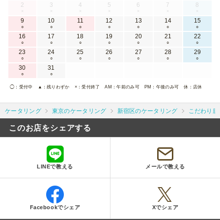
2
3
4
5
6
7
8
×
×
×
×
×
×
×
9
10
11
12
13
14
15
○
○
○
○
○
○
○
16
17
18
19
20
21
22
○
○
○
○
○
○
○
23
24
25
26
27
28
29
○
○
○
○
○
○
○
30
31
○
○
◯
：受付中
▲
：残りわずか
×
：受付終了
AM
：午前のみ可
PM
：午後のみ可
休
：店休
ケータリング
東京のケータリング
新宿区のケータリング
こだわり唐
このお店をシェアする
LINEで教える
メールで教える
Facebookでシェア
Xでシェア