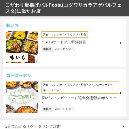
こだわり唐揚げバルFesta(コダワリカラアゲバルフェ
スタ)に似たお店
味いち
洋食・フレンチ・イタリアン・和食
コスパ/オードブル/和洋折衷
価格帯
950～2,500円
ゴーゴーデリ
洋食・フレンチ・イタリアン・和食・フィンガーフード・中
華・エスニック
安い/フィンガーフード/忘年会/懇親会/ボリュー
ム
価格帯
780～1,680円
2分でわかる！ケータリング診断