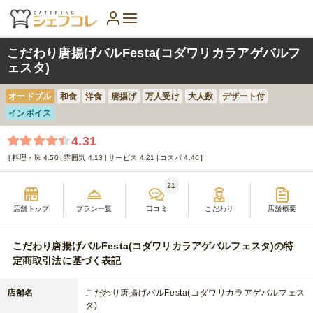
こだわり唐揚げバルFesta(コダワリカラアゲバルフ
ェスタ)
オードブル
和食
洋食
唐揚げ
万人受け
大人数
デザート付
インボイス
4.31
料理・味 4.50
雰囲気 4.13
サービス 4.21
コスパ 4.46
21
店舗トップ
プラン一覧
口コミ
こだわり
店舗概要
こだわり唐揚げバルFesta(コダワリカラアゲバルフェスタ)の特
定商取引法に基づく表記
店舗名
こだわり唐揚げバルFesta(コダワリカラアゲバルフェス
タ)