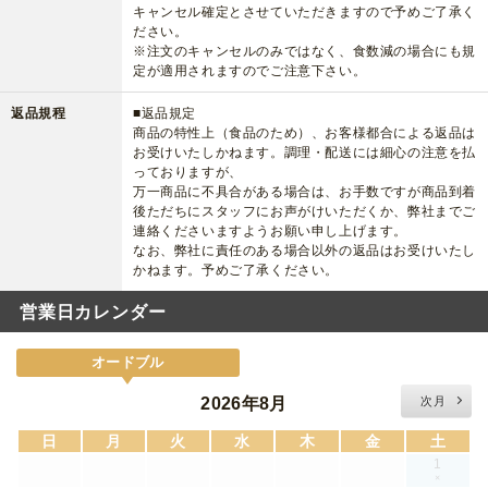
キャンセル確定とさせていただきますので予めご了承く
ださい。
※注文のキャンセルのみではなく、食数減の場合にも規
定が適用されますのでご注意下さい。
返品規程
■返品規定
商品の特性上（食品のため）、お客様都合による返品は
お受けいたしかねます。調理・配送には細心の注意を払
っておりますが、
万一商品に不具合がある場合は、お手数ですが商品到着
後ただちにスタッフにお声がけいただくか、弊社までご
連絡くださいますようお願い申し上げます。
なお、弊社に責任のある場合以外の返品はお受けいたし
かねます。予めご了承ください。
営業日カレンダー
オードブル
2026年8月
次月
日
月
火
水
木
金
土
1
×