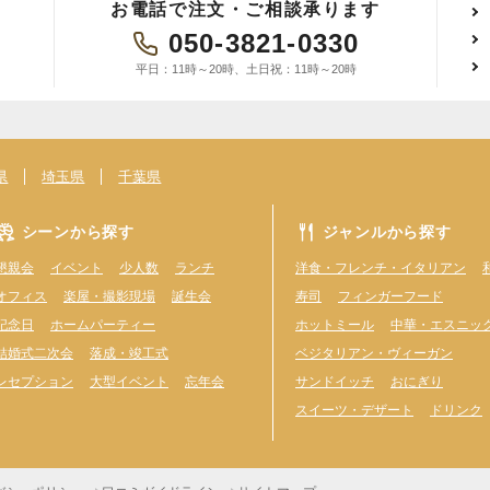
お電話で注文・ご相談承ります
050-3821-0330
平日：11時～20時、土日祝：11時～20時
県
埼玉県
千葉県
シーンから探す
ジャンルから探す
懇親会
イベント
少人数
ランチ
洋食・フレンチ・イタリアン
オフィス
楽屋・撮影現場
誕生会
寿司
フィンガーフード
記念日
ホームパーティー
ホットミール
中華・エスニッ
結婚式二次会
落成・竣工式
ベジタリアン・ヴィーガン
レセプション
大型イベント
忘年会
サンドイッチ
おにぎり
スイーツ・デザート
ドリンク