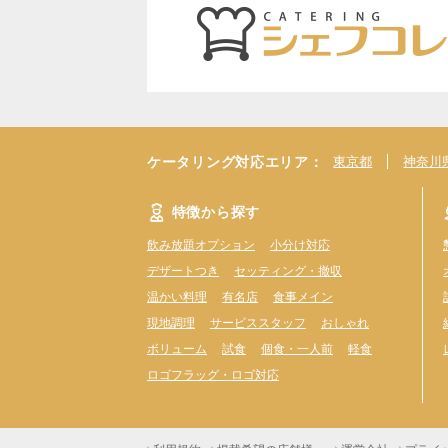
ケータリング対応エリア：
東京都
神奈川
特徴から探す
飲み放題オプション
小分け対応
デザートつき
セッティング・撤収
温かい料理
有名店
食事メイン
現地調理
サービススタッフ
おしゃれ
ボリューム
試食
個食・一人前
軽食
ロゴフラッグ・ロゴ対応