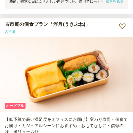
続きを表示
格的、特別な日にふさわしい内容でした。自宅でゆっくりレストラン
気分を楽しめたのが何より良かったです。準備もスムーズで、全体的
に満足度の高いサービスでした。また機会があれば利用したいと思い
ます。
古市庵の個食プラン「浮舟(うきぶね)」
古市庵
オードブル
【低予算で高い満足度をオフィスにお届け】変わり寿司・個食で
お届け・カジュアルシーンにおすすめ・おもてなしに・信頼の
味・ボリューム◎