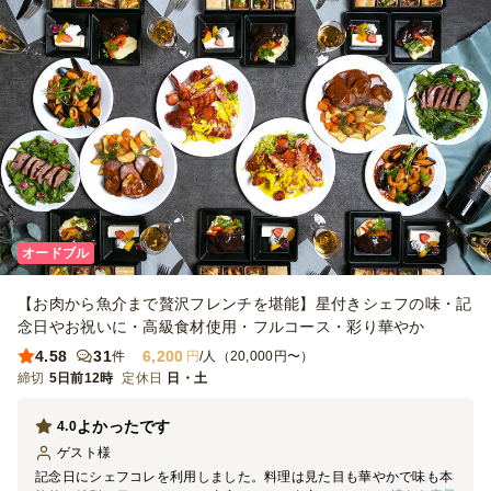
オードブル
【お肉から魚介まで贅沢フレンチを堪能】星付きシェフの味・記
念日やお祝いに・高級食材使用・フルコース・彩り華やか
4.58
31
6,200
件
円
/人（20,000円〜）
締切
5日前12時
定休日
日・土
よかったです
4.0
ゲスト
様
記念日にシェフコレを利用しました。料理は見た目も華やかで味も本