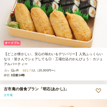
オードブル
【どこか懐かしい、安心の味わいをデリバリー】人気ふっくらい
なり・皆さんでシェアしても◎・工場仕込のかんぴょう・カジュ
アルパーティー
-
-
681
件
円
/人（20,000円〜）
締切
3日前14時
古市庵の個食プラン「明石(あかし)」
古市庵