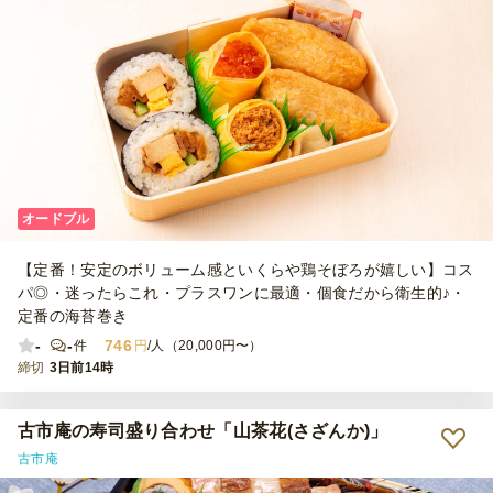
オードブル
【定番！安定のボリューム感といくらや鶏そぼろが嬉しい】コス
パ◎・迷ったらこれ・プラスワンに最適・個食だから衛生的♪・
定番の海苔巻き
-
-
746
件
円
/人（20,000円〜）
締切
3日前14時
古市庵の寿司盛り合わせ「山茶花(さざんか)」
古市庵