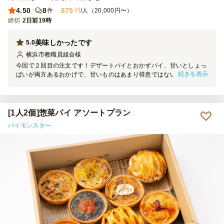
4.50
8
875
件
円
/人（20,000円〜）
締切
2日前19時
美味しかったです
5.0
横浜市教職員組合
様
今回で２回目の注文です！デザートパイとおかずパイ、甘いとしょっ
続きを表示
ぱいが両方あるおかげで、甘いものはあまり得意ではないという方に
も喜んでいただけました。立食形式の懇親会でしたが、つまみやすい
サイズというだけではなく、味のバリエーションや見た目のインパク
トなど、参加者に前回同様喜んでいただけました。次の機会にもまた
注文しようと思っています。
[1人2個]惣菜パイ アソートプラン
パイモンスター