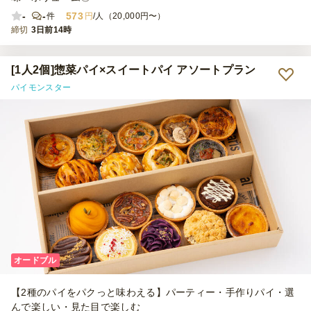
-
-
573
件
円
/人（20,000円〜）
締切
3日前14時
[1人2個]惣菜パイ×スイートパイ アソートプラン
パイモンスター
オードブル
【2種のパイをパクっと味わえる】パーティー・手作りパイ・選
んで楽しい・見た目で楽しむ