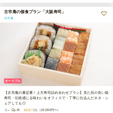
小分けになっているので取り分を気にせずに楽しめました。味も美味
しく、ちょうどおなか一杯になる量で満足です。
古市庵の個食プラン「大阪寿司」
古市庵
オードブル
【古市庵の裏定番！上方寿司詰め合わせプラン】見た目の良い箱
寿司・伝統感じる味わいをオフィスで・丁寧に仕込んだネタ・シ
ェアしても◎
-
-
918
件
円
/人（20,000円〜）