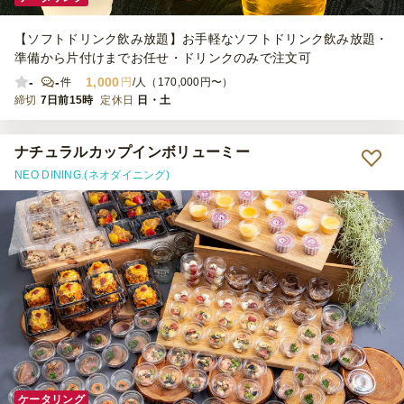
【ソフトドリンク飲み放題】お手軽なソフトドリンク飲み放題・
準備から片付けまでお任せ・ドリンクのみで注文可
-
-
1,000
件
円
/人（170,000円〜）
締切
7日前15時
定休日
日・土
ナチュラルカップインボリューミー
NEO DINING.(ネオダイニング)
ケータリング