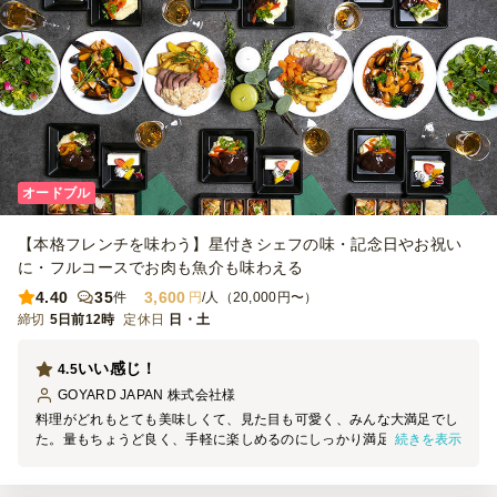
オードブル
【本格フレンチを味わう】星付きシェフの味・記念日やお祝い
に・フルコースでお肉も魚介も味わえる
4.40
35
3,600
件
円
/人（20,000円〜）
締切
5日前12時
定休日
日・土
いい感じ！
4.5
GOYARD JAPAN 株式会社
様
料理がどれもとても美味しくて、見た目も可愛く、みんな大満足でし
続きを表示
た。量もちょうど良く、手軽に楽しめるのにしっかり満足感がありま
した。また機会があればぜひ注文したいと思います。