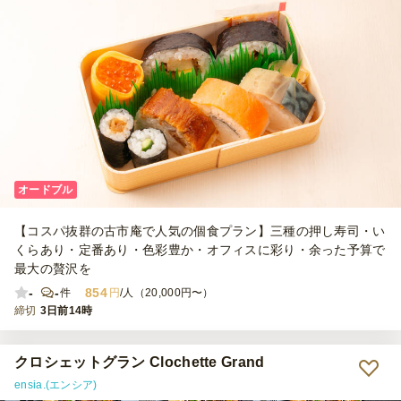
オードブル
【コスパ抜群の古市庵で人気の個食プラン】三種の押し寿司・い
くらあり・定番あり・色彩豊か・オフィスに彩り・余った予算で
最大の贅沢を
-
-
854
件
円
/人（20,000円〜）
締切
3日前14時
クロシェットグラン Clochette Grand
ensia.(エンシア)