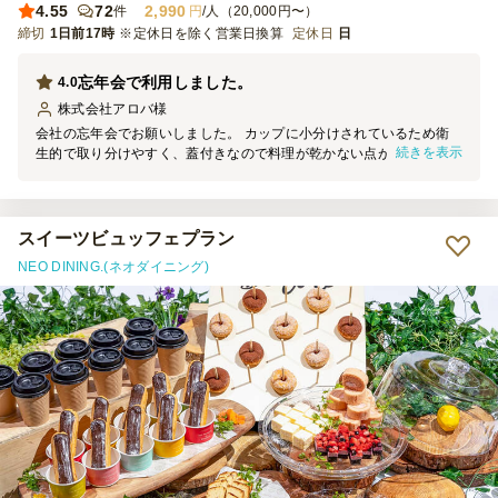
4.55
72
2,990
件
円
/人（20,000円〜）
締切
1日前17時
※定休日を除く営業日換算
定休日
日
忘年会で利用しました。
4.0
株式会社アロバ
様
会社の忘年会でお願いしました。 カップに小分けされているため衛
続きを表示
生的で取り分けやすく、蓋付きなので料理が乾かない点が良かったで
す。 見た目も整っていて、会の進行がスムーズでした。
スイーツビュッフェプラン
NEO DINING.(ネオダイニング)