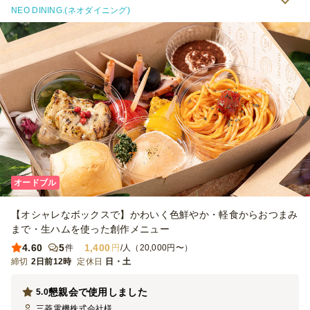
場合には十分かと思います。 味も美味しく、メンバーにも好評でし
NEO DINING.(ネオダイニング)
た。
オードブル
【オシャレなボックスで】かわいく色鮮やか・軽食からおつまみ
まで・生ハムを使った創作メニュー
4.60
5
1,400
件
円
/人（20,000円〜）
締切
2日前12時
定休日
日・土
懇親会で使用しました
5.0
三菱電機株式会社
様