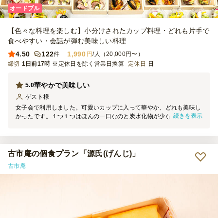
オードブル
【色々な料理を楽しむ】小分けされたカップ料理・どれも片手で
食べやすい・会話が弾む美味しい料理
4.50
122
1,990
件
円
/人（20,000円〜）
締切
1日前17時
※定休日を除く営業日換算
定休日
日
華やかで美味しい
5.0
ゲスト
様
女子会で利用しました。可愛いカップに入って華やか、どれも美味し
続きを表示
かったです。１つ１つはほんの一口なのと炭水化物が少ないので量が
心配で、フォッカッチャだけ足して用意しましたが、大皿のロースト
ポーク、フルーツ盛り合わせもあり、女性には十分な量でした。無駄
に余ることも無く、準備〜片付けまでスムーズで、利用してよかった
です。
古市庵の個食プラン「源氏(げんじ)」
古市庵