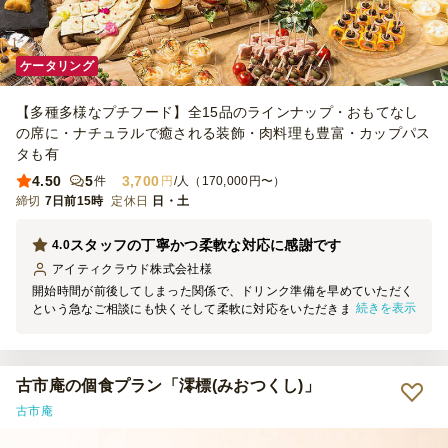
ケータリング
【多種多様なプチフード】全15品のラインナップ・おもてなし
の席に・ナチュラルで癒される装飾・肉料理も豊富・カップパス
タも有
4.50
5
3,700
件
円
/人（170,000円〜）
締切
7日前15時
定休日
日・土
スタッフの丁寧かつ柔軟な対応に感謝です
4.0
アイティクラウド株式会社
様
開始時間が前後してしまった関係で、ドリンク準備を早めていただく
続きを表示
という急なご相談にも快くそして柔軟に対応をいただきました。 ス
タッフの丁寧なご対応により何も問題なく懇親会を実施することがで
きました。 参加者からは、プリンとハンバーガーがおいしかったと
いう声が多かったです！
古市庵の個食プラン「澪標(みおつくし)」
古市庵