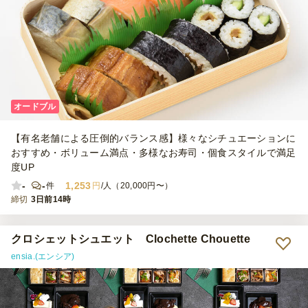
オードブル
【有名老舗による圧倒的バランス感】様々なシチュエーションに
おすすめ・ボリューム満点・多様なお寿司・個食スタイルで満足
度UP
-
-
1,253
件
円
/人（20,000円〜）
締切
3日前14時
クロシェットシュエット Clochette Chouette
ensia.(エンシア)