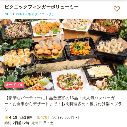
ピクニックフィンガーボリューミー
NEO DINING.(ネオダイニング)
オードブル
【豪華なパーティーに】品数豊富の16品・大人気ハンバーガ
ー・お食事からデザートまで・お肉料理多め・後片付け楽々プラ
ン
4.19
16
3,470
件
円
/人（20,000円〜）
締切
2日前12時
定休日
日・土