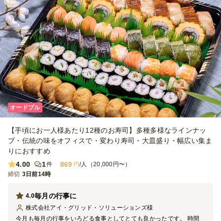
オードブル
【手頃にお一人様あたり12種のお寿司】多種多様なラインナッ
プ・伝統の味をオフィスで・変わり寿司・大皿盛り・幅広い集ま
りにおすすめ
4.00
1
869
件
円
/人（20,000円〜）
締切
3日前14時
毎月の行事に
4.0
株式会社アイ・グリッド・ソリューションズ
様
今月も毎月の行事をいろどる食事としてとても良かったです。 時間