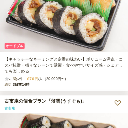
オードブル
【キャッチーなネーミングと定番の味わい】ボリューム満点・コ
スパ抜群・様々なシーンで活躍・食べやすいサイズ感・シェアし
ても楽しめる
-
-
670
件
円
/人（20,000円〜）
締切
3日前14時
古市庵の個食プラン「薄雲(うすぐも)」
古市庵