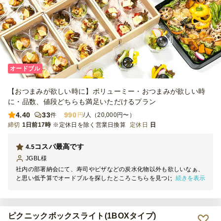
オードブル
【おつまみが欲しい時に】ボリューミー・おつまみが欲しい時
に・品数、値段どちらも満足いただけるプラン
4.40
33
990
件
円
/人（20,000円〜）
締切
1日前17時
※定休日を除く営業日換算
定休日
日
コスパ最高です
4.5
JGBL
様
社内の部署納会にて、寿司やピザなどの炭水化物以外も欲しいなぁ、
続きを表示
と思い低予算でオードブルを探したところこちらを見つけました。
１品以外はすべて小分けになっているため、コロナ以降ちょっと神経
質になっている方も安心ですし、一人当たり~1000円でも十分に華や
かさがプラスされました。 これだけをメインにしてしまうと少々寂
しいかもしれませんが、今回のように炭水化物が別に用意されている
ピクニックボックスライト(1BOXタイプ)