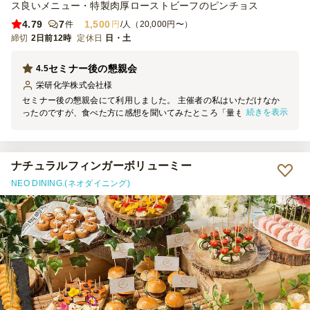
ス良いメニュー・特製肉厚ローストビーフのピンチョス
4.79
7
1,500
件
円
/人（20,000円〜）
締切
2日前12時
定休日
日・土
セミナー後の懇親会
4.5
栄研化学株式会社
様
セミナー後の懇親会にて利用しました。 主催者の私はいただけなか
続きを表示
ったのですが、食べた方に感想を聞いてみたところ「量も丁度よく、
とても美味しかった」との好評価でした。 1時間の懇親会であったた
め、Boxで提供することによってお料理を取りに行くタイムロスを防
ぐことができ、 懇親会の時間を有意義に使えたと思います。 またフ
ードロスにもならず、片付けもBoxを捨てるだけなので、こちらも手
ナチュラルフィンガーボリューミー
間がかからず良かったです。 機会があれば、また利用したいと思い
NEO DINING.(ネオダイニング)
ます。