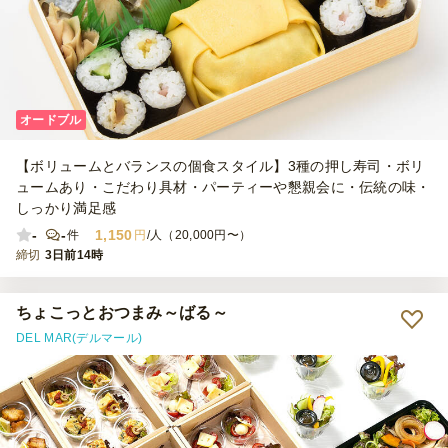
オードブル
【ボリュームとバランスの個食スタイル】3種の押し寿司・ボリ
ュームあり・こだわり具材・パーティーや懇親会に・伝統の味・
しっかり満足感
-
-
1,150
件
円
/人（20,000円〜）
締切
3日前14時
ちょこっとおつまみ～ばる～
DEL MAR(デルマール)