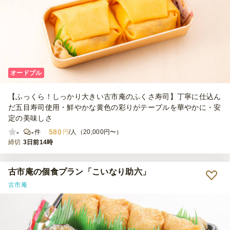
オードブル
【ふっくら！しっかり大きい古市庵のふくさ寿司】丁寧に仕込ん
だ五目寿司使用・鮮やかな黄色の彩りがテーブルを華やかに・安
定の美味しさ
-
-
580
件
円
/人（20,000円〜）
締切
3日前14時
古市庵の個食プラン「こいなり助六」
古市庵