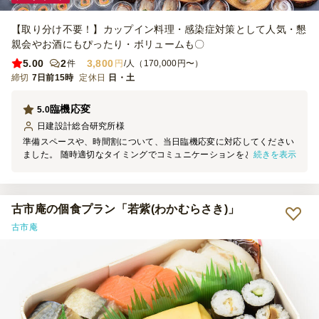
【取り分け不要！】カップイン料理・感染症対策として人気・懇
親会やお酒にもぴったり・ボリュームも〇
5.00
2
3,800
件
円
/人（170,000円〜）
締切
7日前15時
定休日
日・土
臨機応変
5.0
日建設計総合研究所
様
準備スペースや、時間割について、当日臨機応変に対応してください
続きを表示
ました。 随時適切なタイミングでコミュニケーションをとりながら
イベントの成功に向けて協力してくれるスタンスが良く伝わりまし
た。 信頼できる業者さんだと思います。
古市庵の個食プラン「若紫(わかむらさき)」
古市庵