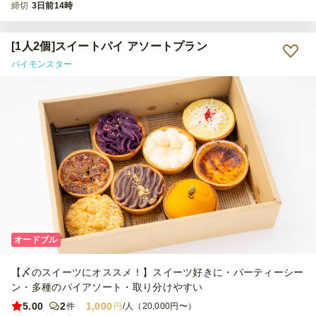
締切
3日前14時
[1人2個]スイートパイ アソートプラン
パイモンスター
オードブル
【〆のスイーツにオススメ！】スイーツ好きに・パーティーシー
ン・多種のパイアソート・取り分けやすい
5.00
2
1,000
件
円
/人（20,000円〜）