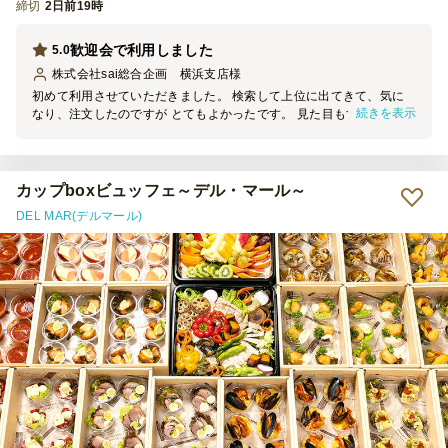
締切
2日前19時
歓迎会で利用しました
5.0
株式会社sai総合企画 横浜支店
様
初めて利用させていただきました。 検索して上位に出てきて、気に
続きを表示
なり、注文したのですが とてもよかったです。 見た目もすてきで、
味もおいしく周りの方からも好評でした。 また機会があれば利用さ
せていただきます。
カップboxビュッフェ～デル・マール～
DEL MAR(デルマール)