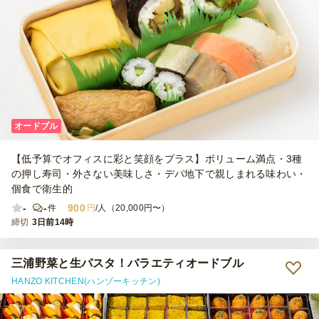
オードブル
【低予算でオフィスに彩と笑顔をプラス】ボリューム満点・3種
の押し寿司・外さない美味しさ・デパ地下で親しまれる味わい・
個食で衛生的
-
-
900
件
円
/人（20,000円〜）
締切
3日前14時
三浦野菜と生パスタ！バラエティオードブル
HANZO KITCHEN(ハンゾーキッチン)