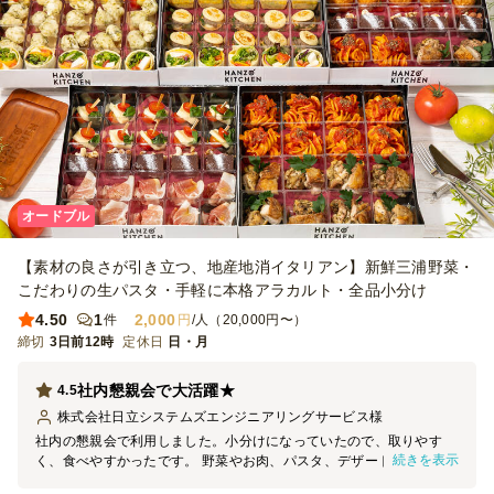
オードブル
【素材の良さが引き立つ、地産地消イタリアン】新鮮三浦野菜・
こだわりの生パスタ・手軽に本格アラカルト・全品小分け
4.50
1
2,000
件
円
/人（20,000円〜）
締切
3日前12時
定休日
日・月
社内懇親会で大活躍★
4.5
株式会社日立システムズエンジニアリングサービス
様
社内の懇親会で利用しました。小分けになっていたので、取りやす
続きを表示
く、食べやすかったです。 野菜やお肉、パスタ、デザートとなどい
ろいろなジャンルの料理を食べることができてとてもよかったです。