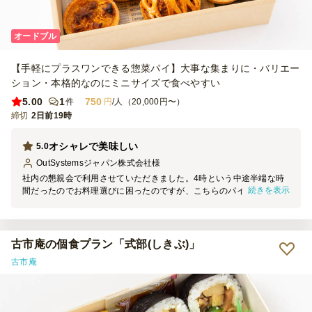
オードブル
【手軽にプラスワンできる惣菜パイ】大事な集まりに・バリエー
ション・本格的なのにミニサイズで食べやすい
5.00
1
750
件
円
/人（20,000円〜）
締切
2日前19時
オシャレで美味しい
5.0
OutSystemsジャパン株式会社
様
社内の懇親会で利用させていただきました。4時という中途半端な時
続きを表示
間だったのでお料理選びに困ったのですが、こちらのパイはサイズ的
にもちょうどよく、甘いパイとお惣菜パイと両方入っていて大好評で
した。ぜひまた利用したいです。
古市庵の個食プラン「式部(しきぶ)」
古市庵