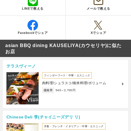
LINEで教える
メールで教える
Facebookでシェア
Xでシェア
asian BBQ dining KAUSELIYA(カウセリヤ)に似た
お店
テラスヴィーノ
フィンガーフード・中華・エスニック
肉料理/シュラスコ/南米料理/ボリューム
価格帯
540～2,700円
Chinese Deli 李(チャイニーズデリ リ)
洋食・フレンチ・イタリアン・中華・エスニック