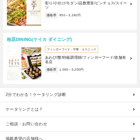
彩り/小分け/モダン/品数豊富/ピンチョス/スイー
ツ
価格帯
950～3,240円
桂花DINING(ケイカ ダイニング)
フィンガーフード・中華・エスニック
あわび/蟹/特級調理師/フィンガーフード/老舗有
名店
価格帯
1,000～3,200円
2分でわかる！ケータリング診断
ケータリングとは？
ご相談・お問い合わせ
掲載希望の店舗様へ