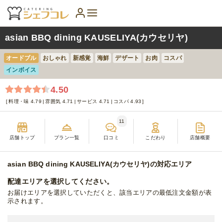
asian BBQ dining KAUSELIYA(カウセリヤ)
オードブル
おしゃれ
新感覚
海鮮
デザート
お肉
コスパ
インボイス
4.50
料理・味 4.79
雰囲気 4.71
サービス 4.71
コスパ 4.93
11
店舗トップ
プラン一覧
口コミ
こだわり
店舗概要
asian BBQ dining KAUSELIYA(カウセリヤ)の対応エリア
配達エリアを選択してください。
お届けエリアを選択していただくと、該当エリアの最低注文金額が表
示されます。