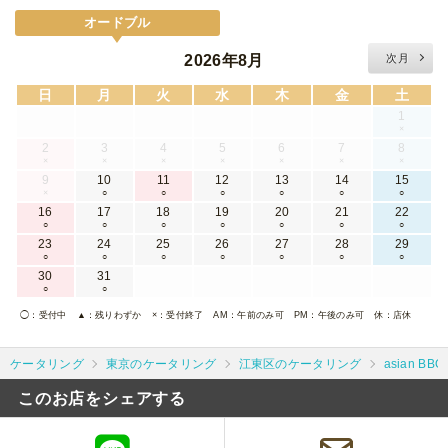
オードブル
2026年8月
次月
日
月
火
水
木
金
土
1
×
2
3
4
5
6
7
8
×
×
×
×
×
×
×
9
10
11
12
13
14
15
×
○
○
○
○
○
○
16
17
18
19
20
21
22
○
○
○
○
○
○
○
23
24
25
26
27
28
29
○
○
○
○
○
○
○
30
31
○
○
◯
：受付中
▲
：残りわずか
×
：受付終了
AM
：午前のみ可
PM
：午後のみ可
休
：店休
ケータリング
東京のケータリング
江東区のケータリング
asian BB
このお店をシェアする