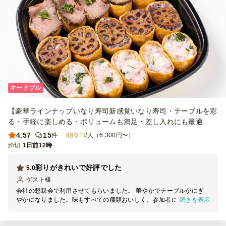
オードブル
【豪華ラインナップいなり寿司新感覚いなり寿司・テーブルを彩
る・手軽に楽しめる・ボリュームも満足・差し入れにも最適
4.57
15
490
件
円
/人（6,300円〜）
締切
1日前12時
彩りがきれいで好評でした
5.0
ゲスト
様
会社の懇親会で利用させてもらいました。 華やかでテーブルがにぎ
続きを表示
やかになりました。味もすべての種類おいしく、参加者にもとても好
評でした。 お肉系が特に好評な様子でした。