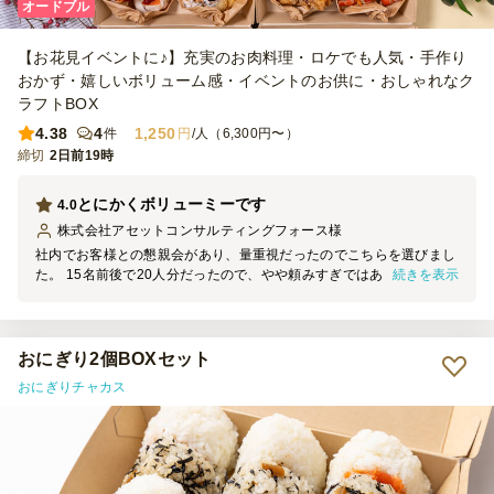
オードブル
【お花見イベントに♪】充実のお肉料理・ロケでも人気・手作り
おかず・嬉しいボリューム感・イベントのお供に・おしゃれなク
ラフトBOX
4.38
4
1,250
件
円
/人（6,300円〜）
締切
2日前19時
とにかくボリューミーです
4.0
株式会社アセットコンサルティングフォース
様
社内でお客様との懇親会があり、量重視だったのでこちらを選びまし
続きを表示
た。 15名前後で20人分だったので、やや頼みすぎではあったもの
の、他の食事を頼む必要がなかったので良かったです。 大皿の料理
が好まれる傾向なので、捨てやすい容器というのもポイントが高いで
す。 また利用させていただきます。ごちそうさまでした。
おにぎり2個BOXセット
おにぎりチャカス