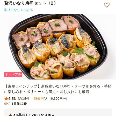
贅沢いなり寿司セット〈B〉
彩りいなり にじなり
オードブル
【豪華ラインナップ】新感覚いなり寿司・テーブルを彩る・手軽
に楽しめる・ボリュームも満足・差し入れにも最適
4.53
15
590
件
円
/人（6,300円〜）
締切
1日前12時
美味しいおいなりさん
4.5