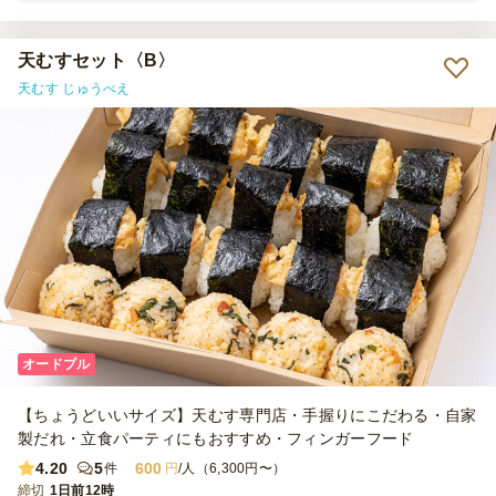
天むすセット〈B〉
天むす じゅうべえ
オードブル
【ちょうどいいサイズ】天むす専門店・手握りにこだわる・自家
製だれ・立食パーティにもおすすめ・フィンガーフード
4.20
5
600
件
円
/人（6,300円〜）
締切
1日前12時