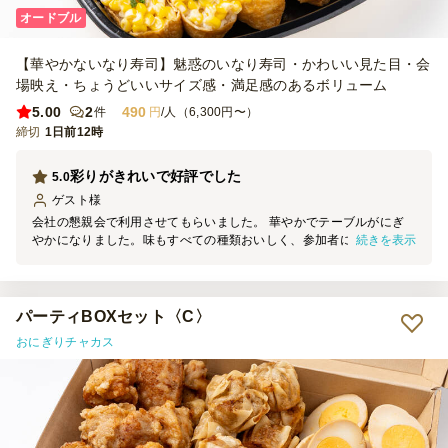
オードブル
【華やかないなり寿司】魅惑のいなり寿司・かわいい見た目・会
場映え・ちょうどいいサイズ感・満足感のあるボリューム
5.00
2
490
件
円
/人（6,300円〜）
締切
1日前12時
彩りがきれいで好評でした
5.0
ゲスト
様
会社の懇親会で利用させてもらいました。 華やかでテーブルがにぎ
続きを表示
やかになりました。味もすべての種類おいしく、参加者にもとても好
評でした。 お肉系が特に好評な様子でした。
パーティBOXセット〈C〉
おにぎりチャカス