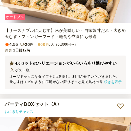
オードブル
【リーズナブルに天むす】米が美味しい・自家製甘だれ・大きめ
天むす・フィンガーフード・軽食や立食にも最適
4.55
20
600
件
円
/人（6,300円〜）
締切
1日前12時
セットのバリエーションがいろいろあり選びやすい
4.0
ゲスト
様
オーソドックスなタイプを2つ選択し、利用させていただきました。
続きを表示
天むすはエビのように尻尾がない限りぱっと見で具材の見分けがつか
ない点が難点だなと感じました。 ラップで個包装になっていた点は
取りやすくてありがたかったです。
パーティBOXセット〈A〉
おにぎりチャカス