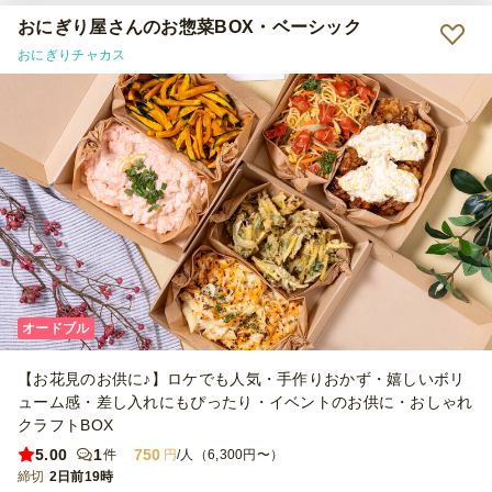
おにぎり屋さんのお惣菜BOX・ベーシック
おにぎりチャカス
オードブル
【お花見のお供に♪】ロケでも人気・手作りおかず・嬉しいボリ
ューム感・差し入れにもぴったり・イベントのお供に・おしゃれ
クラフトBOX
5.00
1
750
件
円
/人（6,300円〜）
締切
2日前19時