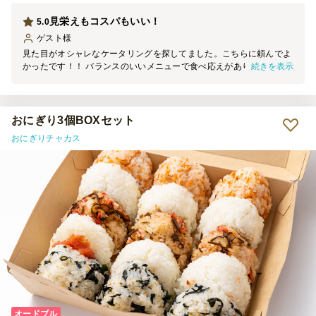
見栄えもコスパもいい！
5.0
ゲスト
様
見た目がオシャレなケータリングを探してました。こちらに頼んでよ
続きを表示
かったです！！ バランスのいいメニューで食べ応えがありました！
入れ物を含めて見た目が良かったので女性にも評判でした♪ またよろ
しくお願いします！
おにぎり3個BOXセット
おにぎりチャカス
オードブル