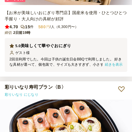
【お米が美味しいおにぎり専門店】国産米を使用・ひとつひとつ
手握り・大人向けの具材が好評
4.70
15
580
件
円
/人（6,300円〜）
締切
2日前19時
美味しくて華やぐおにぎり
5.0
ゲスト
様
2回目利用でした。今回は子供の誕生日会BBQで利用しました。 好き
続きを表示
な具材が選べて、個包装で、サイズも大きすぎず、小さすぎずでちょ
うどよいです。味も美味しいです。 お値段もお手頃で、デリバリー
していただいて恐縮してしまいます。以前は自分でおにぎりを握って
いたこともありますが、米が熱かったり、何度も炊飯して大変だった
ので、またのパーティの際にはお願いしたいです。
彩りいなり寿司プラン〈B〉
彩りいなり にじなり