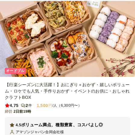
オードブル
【行楽シーズンに大活躍！】おにぎり＋おかず・嬉しいボリュー
ム・ロケでも人気・手作りおかず・イベントのお供に・おしゃれ
クラフトBOX
4.75
2
1,500
件
円
/人（6,300円〜）
締切
2日前19時
ボリューム満点、種類豊富、コスパよし◎
4.5
アマゾンジャパン合同会社
様