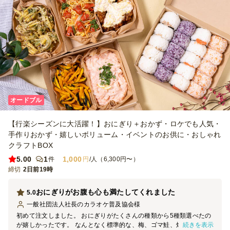
オードブル
【行楽シーズンに大活躍！】おにぎり＋おかず・ロケでも人気・
手作りおかず・嬉しいボリューム・イベントのお供に・おしゃれ
クラフトBOX
5.00
1
1,000
件
円
/人（6,300円〜）
締切
2日前19時
おにぎりがお腹も心も満たしてくれました
5.0
一般社団法人社長のカラオケ普及協会
様
初めて注文しました。 おにぎりがたくさんの種類から5種類選べたの
続きを表示
が嬉しかったです。 なんとなく標準的な、梅、ゴマ鮭、焼きたら