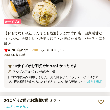
オードブル
【おもてなしや差し入れにも最適】天むす専門店・自家製甘だ
れ・お米が美味しい・創作天むす・お腹にたまる・パーティにも
最適
4.70
27
700
件
円
/人（6,300円〜）
締切
1日前12時
サイズがお手頃で食べやすかったです
5.0
アルプスアルパイン株式会社
様
社内の懇親会で利用しました。見た目もかわいらしく、小ぶりなの
続きを表示
で、複数種類を食べることができました。味も美味しくて、皆さんに
好評でした。ただぱっと見、種類がわかりにくいので、箱の裏側に味
の並び順があるといいなと思いました。ひとつひとつラップがまかれ
ているのもありがたかったです。少し残ったものを夜作業のあるメン
バーに差し入れするのに、運びやすかったです。箸もいらないので、
おにぎり2種とお惣菜8種セット
お寿司よりも食べやすいとも感じました。また別の機会で利用したい
おにぎりチャカス
と思います。