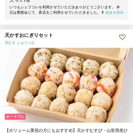
ゲスト
様
いつもシェフコレを利用させていただきありがとうございます。 本
続きを表示
日は懇親会にて、貴店をご利用させていただきました。 料理の見た
目は素晴らしく、大変満足しております。 機会がございましたら、
ぜひご利用させていただきます。
天かすおにぎりセット
天むす じゅうべえ
オードブル
【ボリューム重視の方にもおすすめ】天かすむすび・山形県産ひ