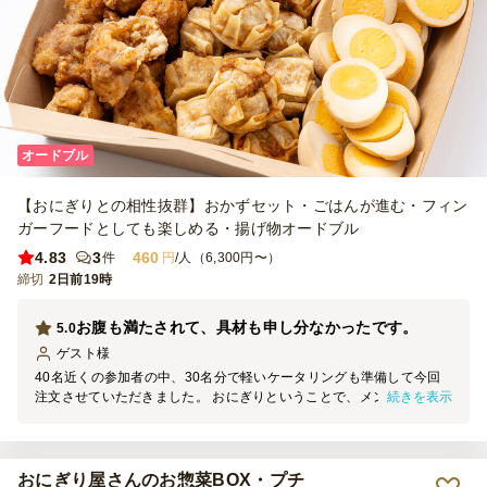
オードブル
【おにぎりとの相性抜群】おかずセット・ごはんが進む・フィン
ガーフードとしても楽しめる・揚げ物オードブル
4.83
3
460
件
円
/人（6,300円〜）
締切
2日前19時
お腹も満たされて、具材も申し分なかったです。
5.0
ゲスト
様
40名近くの参加者の中、30名分で軽いケータリングも準備して今回
続きを表示
注文させていただきました。 おにぎりということで、メンバーの方
も喜んで食べていて、残るか心配しておりましたが美味しく食べきり
ました。ラップに包まれていて、手も汚さず食べれたので大変助かり
ました。 お支払いにお待たせしてしまい申し訳ありませんでした。
おにぎり屋さんのお惣菜BOX・プチ