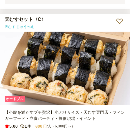
こ、生姜こんぶ、和風ツナマヨにしました。 お総菜も5種類あって、
各々が美味でした。 おにぎりが思ったより一つ一つが大きめで、結
構お腹に溜まったのではないでしょうか。お総菜がちょびっとずつ残
ってしまいました。 おにぎりは一つずつラップに包んであるので、
天むすセット〈C〉
お持ち帰りでき便利でした。 美味しいしコスパ最高なので、またこ
天むす じゅうべえ
ちらのお店でお願いしたいなと思います。
オードブル
【小腹を満たすプチ贅沢】小ぶりサイズ・天むす専門店・フィン
ガーフード・立食パーティ・撮影現場・イベント
5.00
1
600
件
円
/人（6,300円〜）