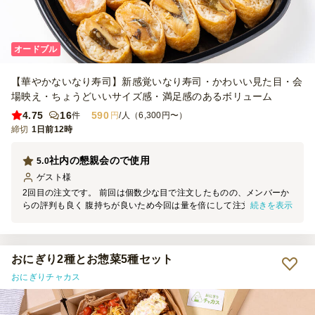
オードブル
【華やかないなり寿司】新感覚いなり寿司・かわいい見た目・会
場映え・ちょうどいいサイズ感・満足感のあるボリューム
4.75
16
590
件
円
/人（6,300円〜）
締切
1日前12時
社内の懇親会ので使用
5.0
ゲスト
様
2回目の注文です。 前回は個数少な目で注文したものの、メンバーか
続きを表示
らの評判も良く 腹持ちが良いため今回は量を倍にして注文しまし
た。 定番な具材から、生ハム稲荷でも味は美味しいです
おにぎり2種とお惣菜5種セット
おにぎりチャカス