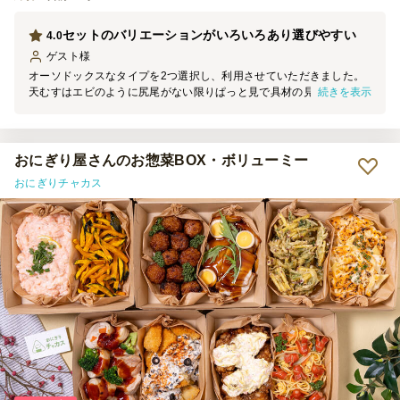
セットのバリエーションがいろいろあり選びやすい
4.0
ゲスト
様
オーソドックスなタイプを2つ選択し、利用させていただきました。
続きを表示
天むすはエビのように尻尾がない限りぱっと見で具材の見分けがつか
ない点が難点だなと感じました。 ラップで個包装になっていた点は
取りやすくてありがたかったです。
おにぎり屋さんのお惣菜BOX・ボリューミー
おにぎりチャカス