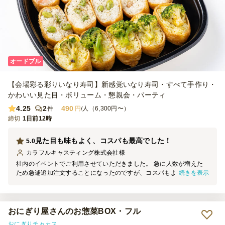
オードブル
【会場彩る彩りいなり寿司】新感覚いなり寿司・すべて手作り・
かわいい見た目・ボリューム・懇親会・パーティ
4.25
2
490
件
円
/人（6,300円〜）
締切
1日前12時
見た目も味もよく、コスパも最高でした！
5.0
カラフルキャスティング株式会社
様
社内のイベントでご利用させていただきました。 急に人数が増えた
続きを表示
ため急遽追加注文することになったのですが、コスパもよく見た目も
可愛いのでとても人気がありました。 ぜひまたご利用させていただ
きたいです！
おにぎり屋さんのお惣菜BOX・フル
おにぎりチャカス