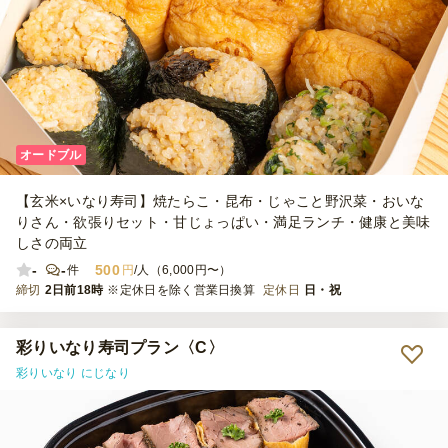
オードブル
【玄米×いなり寿司】焼たらこ・昆布・じゃこと野沢菜・おいな
りさん・欲張りセット・甘じょっぱい・満足ランチ・健康と美味
しさの両立
-
-
500
件
円
/人（6,000円〜）
締切
2日前18時
※定休日を除く営業日換算
定休日
日・祝
彩りいなり寿司プラン〈C〉
彩りいなり にじなり