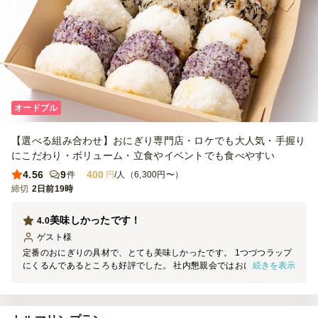
オードブル
【選べる組み合わせ】おにぎり専門店・ロケでも大人気・手握り
にこだわり・ボリューム・立食やイベントでも食べやすい
4.56
9
400
件
円
/人（6,300円〜）
締切
2日前19時
美味しかったです！
4.0
ゲスト
様
定番のおにぎりの具材で、とても美味しかったです。 1つづつラップ
続きを表示
にくるんであるところも好評でした。 社内懇親会ではおにぎりは毎
回大人気です。 もう少し、大きさが小さくてもよかったかもしれま
せん。 また利用させていただきます。