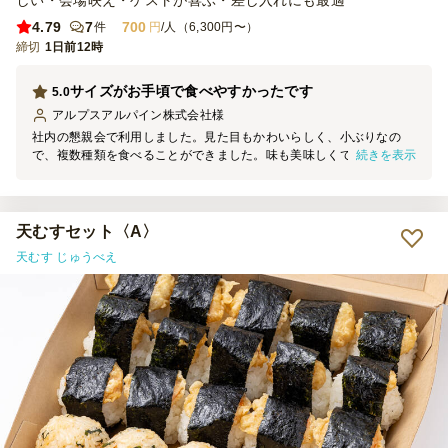
しい・会場映え・ゲストが喜ぶ・差し入れにも最適
4.79
7
700
件
円
/人（6,300円〜）
締切
1日前12時
サイズがお手頃で食べやすかったです
5.0
アルプスアルパイン株式会社
様
社内の懇親会で利用しました。見た目もかわいらしく、小ぶりなの
続きを表示
で、複数種類を食べることができました。味も美味しくて、皆さんに
好評でした。ただぱっと見、種類がわかりにくいので、箱の裏側に味
の並び順があるといいなと思いました。ひとつひとつラップがまかれ
ているのもありがたかったです。少し残ったものを夜作業のあるメン
バーに差し入れするのに、運びやすかったです。箸もいらないので、
天むすセット〈A〉
お寿司よりも食べやすいとも感じました。また別の機会で利用したい
天むす じゅうべえ
と思います。