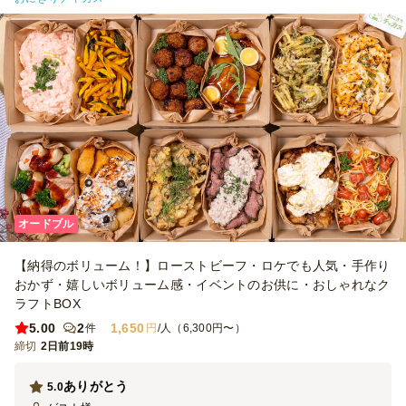
オードブル
【納得のボリューム！】ローストビーフ・ロケでも人気・手作り
おかず・嬉しいボリューム感・イベントのお供に・おしゃれなク
ラフトBOX
5.00
2
1,650
件
円
/人（6,300円〜）
締切
2日前19時
ありがとう
5.0