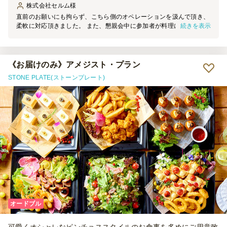
株式会社セルム
様
直前のお願いにも拘らず、こちら側のオペレーションを汲んで頂き、
続きを表示
柔軟に対応頂きました。 また、懇親会中に参加者が料理に手がつか
ない中、セッティング頂いている方が、テーブルに小分けした皿を置
いて頂くなど、こちら側の懇親会の様子を踏まえて対応頂き大変有難
かったです。 料理も美味しかったです。 総じて、事前・当日とも丁
寧にご対応頂き大変助かりました。
《お届けのみ》アメジスト・プラン
STONE PLATE(ストーンプレート)
オードブル