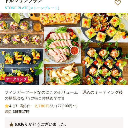
トルマリンプラン
STONE PLATE(ストーンプレート)
ケータリング
フィンガーフードなのにこのボリューム！遅めのミーティング後
の懇親会などに特にお勧めです!!
4.17
3
2,780
件
円
/人（77,000円〜）
締切
3日前17時
ありがとうございました。
5.0