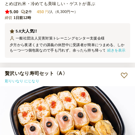
とめぼれ米・冷めても美味しい・ゲストが喜ぶ
5.00
2
450
件
円
/人（6,300円〜）
締切
1日前12時
大人気!!
5.0
一般社団法人災害対策トレーニングセンター支援会
様
夕方から夜遅くまでの講義の休憩中に受講者が簡単につまめる、しか
続きを表示
も一つ一つ個包装なので手も汚れず、余ったら持ち帰ってもらうこと
も出来るサイズ。何をマイナスにしようか迷います。もしマイナスに
するなら漬物が無かったでしょうか。小腹を満たすには最高な一品だ
と思います。
贅沢いなり寿司セット〈A〉
彩りいなり にじなり