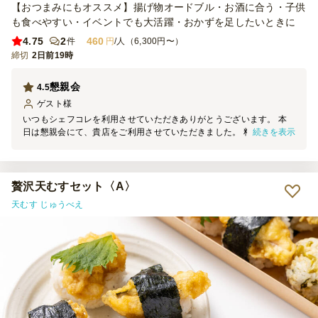
【おつまみにもオススメ】揚げ物オードブル・お酒に合う・子供
も食べやすい・イベントでも大活躍・おかずを足したいときに
4.75
2
460
件
円
/人（6,300円〜）
締切
2日前19時
懇親会
4.5
ゲスト
様
いつもシェフコレを利用させていただきありがとうございます。 本
続きを表示
日は懇親会にて、貴店をご利用させていただきました。 料理の見た
目は素晴らしく、大変満足しております。 機会がございましたら、
ぜひまたご利用させていただきます。
贅沢天むすセット〈A〉
天むす じゅうべえ