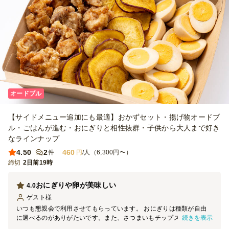
オードブル
【サイドメニュー追加にも最適】おかずセット・揚げ物オードブ
ル・ごはんが進む・おにぎりと相性抜群・子供から大人まで好き
なラインナップ
4.50
2
460
件
円
/人（6,300円〜）
締切
2日前19時
おにぎりや卵が美味しい
4.0
ゲスト
様
いつも懇親会で利用させてもらっています。 おにぎりは種類が自由
続きを表示
に選べるのがありがたいです。また、さつまいもチップスや、ゆで
卵、唐揚げなども食べやすくおいしかったです。