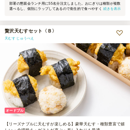
部署の懇親会ランチ用に55名分注文しました。おにぎりは種類が複数
続きを表示
選べるし、個別にラップしてあるので衛生的で食べやすく、具材も見
えていたので分かりやすくてよかったです。おかずもお肉、魚、野菜
など種類が多く、ベジタリアンの人でも食べられるものを選んでもら
えたので助かりました。味はどれもおいしくて参加者に好評でした。
お箸、おしぼり、お皿がついていたのも助かりました。おかずの入っ
贅沢天むすセット〈Ｂ〉
ていたのが紙の箱だったので、一部ソースが染み出てしまったものが
天むす じゅうべえ
あったことだけが残念でした。コスパもとてもよかったのでまた機会
があれば利用したいと思います。
オードブル
【リーズナブルに天むすが楽しめる】豪華天むす・種類豊富で嬉