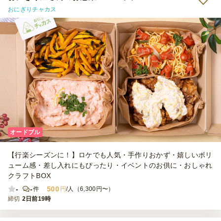
おにぎりチャカス
オードブル
【行楽シーズンに！】ロケでも人気・手作りおかず・嬉しいボリ
ューム感・差し入れにもぴったり・イベントのお供に・おしゃれ
クラフトBOX
-
-
500
件
円
/人（6,300円〜）
締切
2日前19時