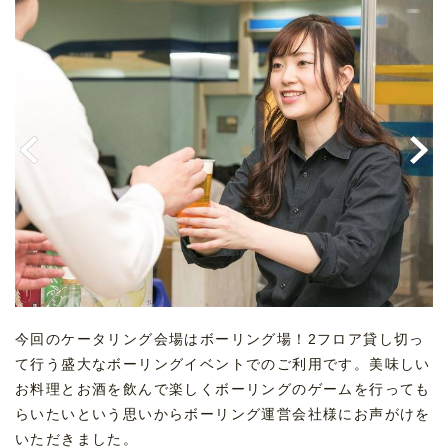
Previous
Ne
今回のケータリング会場はボーリング場！2フロア貸し切っ
て行う盛大なボーリングイベントでのご利用です。美味しい
お料理とお酒を飲んで楽しくボーリングのゲームを行っても
らいたいという思いからボーリング運営会社様にお声がけを
いただきました。