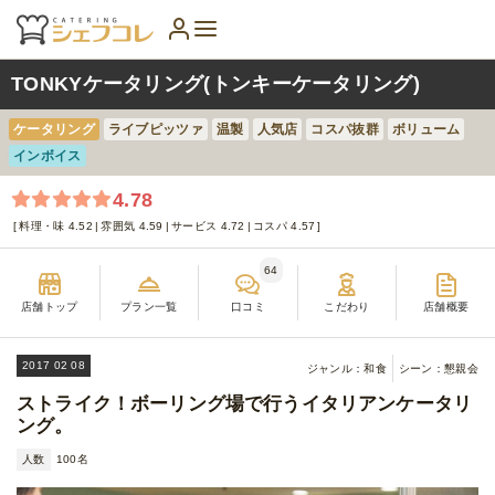
TONKYケータリング(トンキーケータリング)
ケータリング
ライブピッツァ
温製
人気店
コスパ抜群
ボリューム
インボイス
4.78
料理・味 4.52
雰囲気 4.59
サービス 4.72
コスパ 4.57
64
店舗トップ
プラン一覧
口コミ
こだわり
店舗概要
2017 02 08
ジャンル：和食
シーン：懇親会
ストライク！ボーリング場で行うイタリアンケータリ
ング。
人数
100名