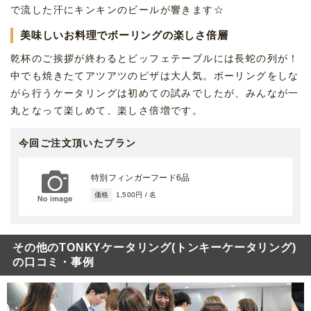
で流した汗にキンキンのビールが響きます☆
美味しいお料理でボーリングの楽しさ倍層
乾杯のご挨拶が終わるとビッフェテーブルには長蛇の列が！
中でも焼きたてアツアツのピザは大人気。ボーリングをしな
がら行うケータリングは初めての試みでしたが、みんなが一
丸となって楽しめて、楽しさ倍増です。
今回ご注文頂いたプラン
特別フィンガーフード6品
価格
1,500円 / 名
その他のTONKYケータリング(トンキーケータリング)
の口コミ・事例