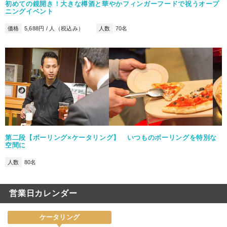
初めての鏡開き！大きな樽酒と華やかフィンガーフードで祝うオープ
ニングイベント
価格
5,688円 / 人（税込み）
人数
70名
第二段【ボーリング×ケータリング】 いつものボーリングを特別な
空間に
人数
80名
営業日カレンダー
ケータリング