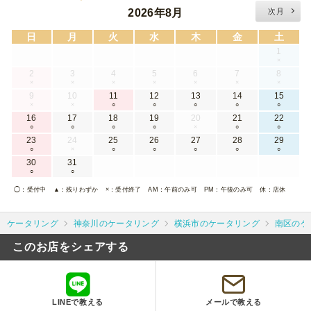
2026年8月
次月
日
月
火
水
木
金
土
1
×
2
3
4
5
6
7
8
×
×
×
×
×
×
×
9
10
11
12
13
14
15
×
×
○
○
○
○
○
16
17
18
19
20
21
22
○
○
○
○
×
○
○
23
24
25
26
27
28
29
○
×
○
○
○
○
○
30
31
○
○
◯
：受付中
▲
：残りわずか
×
：受付終了
AM
：午前のみ可
PM
：午後のみ可
休
：店休
ケータリング
神奈川のケータリング
横浜市のケータリング
南区のケ
このお店をシェアする
LINEで教える
メールで教える