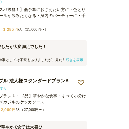
)
スパ抜群！】低予算におさえたい方に・色とり
ールが飲みたくなる・身内のパーティーに・手
1,285
円
/人（25,000円〜）
でしたが大変満足でした！
幹事としては不安もありましたが、見た目もよく好
続きを表示
た。 あまり予算がなかったので、リーズナブルなプ
たが、交流がメインでしたのでちょうど良かったで
も感じの良い方でした。 来年の会でも利用させていた
ブル 法人様スタンダードプランA
ます。
クオモ
プランＡ・12品】華やかな食事・すべて小分け
メカジキのケッカソース
2,000
円
/人（27,000円〜）
が華やかで女子は大喜び