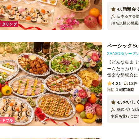
懇親会
4.0
日本薬学会
70名規模の懇
ータリング
しましたが、ド
タッフの方が事
杯まで非常にス
ベーシックSe
理は9品のプラ
物足りなく感じ
SEASON(シーズン
あり、途中で料
【どんな集まり
た。若い方が多
安心だと思いま
ームたっぷり・
が、設営から片
気楽な懇親会に
以上にありがた
4.21
12
件
とのコミュニケ
締切
1日前15時
で調整が必要な
く、スムーズに
サービスの便利
おいし
4.5
ます。
株式会社Sc
事業所壮行会に
ードブル
あったこともあ
たです。リーズ
ございました。