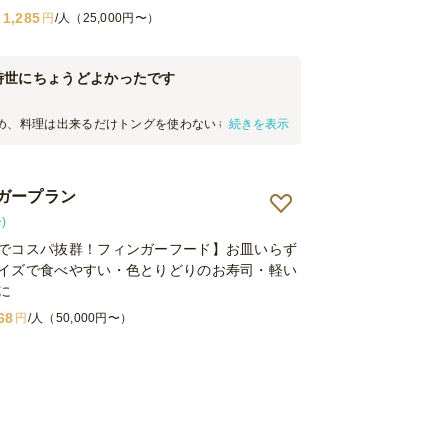
1,285
円
/人（25,000円〜）
時世にちょうどよかったです
め、料理は出来るだけトングを使わないものを探し
続きを表示
ちらのプランに辿り着きました。 カラフルで華やか
なく、味の方も好評でした。 また利用したいと思い
ガープラン
)
でコスパ抜群！フィンガーフード】お皿いらず
イズで食べやすい・色とりどりのお寿司・軽い
に
68
円
/人（50,000円〜）