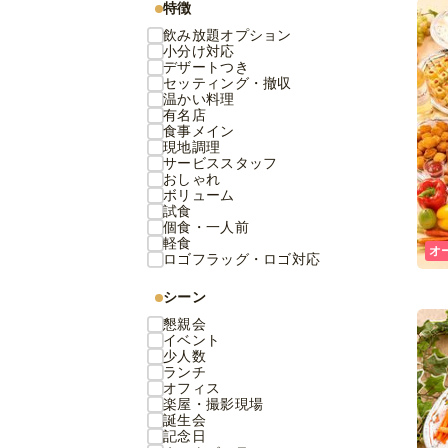
特徴
飲み放題オプション
小分け対応
デザートつき
セッティング・撤収
温かい料理
有名店
食事メイン
現地調理
サービススタッフ
おしゃれ
ボリューム
試食
個食・一人前
軽食
オ
ロゴフラッグ・ロゴ対応
シーン
懇親会
イベント
少人数
ランチ
オフィス
楽屋・撮影現場
誕生会
記念日