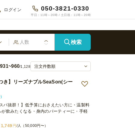
050-3821-0330
ログイン
平日：11時～20時 / 土日祝：11時～20時
検索
931~960
/1,128
き】リーズナブルSeaSon(シー
)
スパ抜群！】低予算におさえたい方に・温製料
ルが飲みたくなる・身内のパーティーに・手軽
1,749
円
/人（50,000円〜）