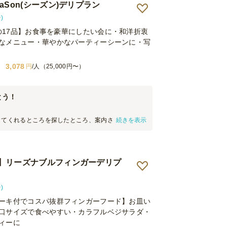
aSon(シーズン)デリプラン
)
多の17品】お食事を豪華にしたい会に・和洋折衷
なメニュー・華やかなパーティーシーンに・写
3,078
円
/人（25,000円〜）
とう！
してくれるところを探したところ、案内されるお店が
続きを表示
感じなのか全然わからずパーティーっぽいところに
。 お年寄りのお祝いで、親戚一同が集まるので美味
は思いましたが、正直それほど期待してはいません
にも丁度よく、お年寄りから小さな子までみんな満足
】リーズナブルフィンガーデリプ
 正月早々、お世話になりました。ありがとうごさい
が少し手間取ってしまったので、もう少しすっきりで
とは思います。
)
ーキ付でコスパ抜群フィンガーフード】お皿い
口サイズで食べやすい・カラフルベジサラダ・
ィーに