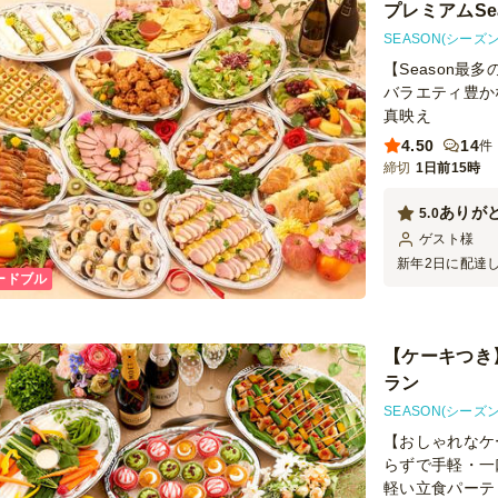
プレミアムSe
SEASON(シーズン
【Season最
バラエティ豊か
真映え
4.50
14
件
締切
1日前15時
ありが
5.0
ゲスト
様
新年2日に配達
ードブル
少なく、どんな
お願いしました
しいといいなと
でした。 量的
【ケーキつき
なようでした。
ラン
ました。 精算
きれば良かった
SEASON(シーズン
【おしゃれなケ
らずで手軽・一
軽い立食パーテ