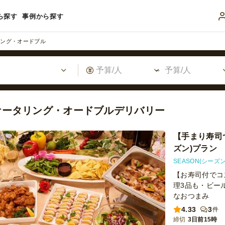
ら探す
事例から探す
リング・オードブル
ケータリング・オードブルデリバリー
【手まり寿司つ
ズン)プラン
SEASON(シーズン
【お寿司付でコ
理3品も・ビー
なおつまみ
4.33
3
件
締切
3日前15時