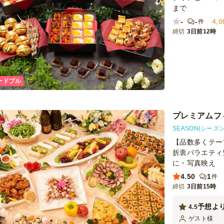
まで
-
-
4,0
件
締切
3日前12時
ードブル
プレミアムフ
SEASON(シーズン
【品数多くテー
折衷バラエティ
に・写真映え
4.50
1
件
締切
3日前15時
予想よ
4.5
ゲスト
様