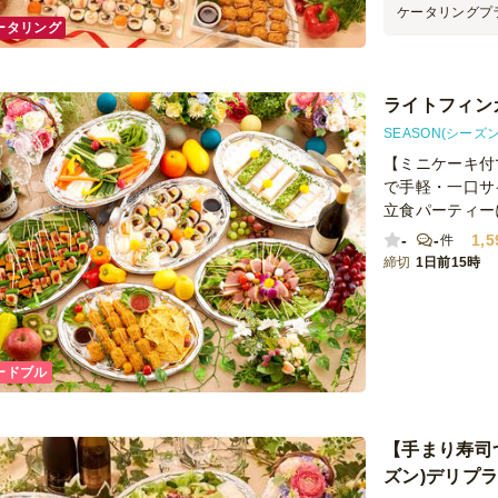
ケータリングプ
ータリング
ました。 社内
模した装飾も飾
た。 肝心のお
ったです！あり
ライトフィン
汚れていたのが
ぱいかかったの
SEASON(シーズン
ほうが良いかな
【ミニケーキ付
ブルサイズ等に
で手軽・一口サ
た機会があれば
立食パーティー
-
-
1,5
件
締切
1日前15時
ードブル
【手まり寿司つ
ズン)デリプ