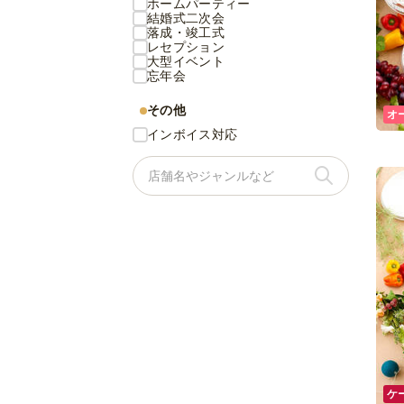
ホームパーティー
結婚式二次会
落成・竣工式
レセプション
大型イベント
忘年会
その他
オ
インボイス対応
ケ