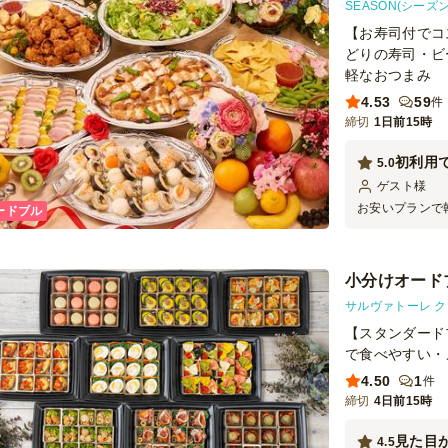
SEASON(シーズン
【お寿司付でコ
どりの寿司・ビ
軽なおつまみ
4.53
59
件
締切
1日前15時
初利用
5.0
ゲスト
様
お安いプランで
ードブル
評で安心しまし
ランを頼みまし
す。 配達の方
小分けオード
だけたらと思い
サルヴァトーレ 
【スタンダード
で食べやすい・
4.50
1
件
締切
4日前15時
見た目
4.5