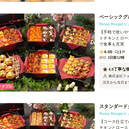
ベーシックグ
Rosso Rouge
【手軽で使いや
トチキンとロー
で食事も充実
4.00
1
件
締切
3日前12時
丁寧な
4.0
株式会社フ
注文から当日ま
ードブル
配達スタッフの
ました。 ボリ
で、最後には食
スタンダード
Rosso Rouge
【コース仕立て
チキンとロース