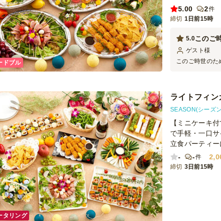
5.00
2
件
締切
1日前15時
このご
5.0
ゲスト
様
このご時世のた
ードブル
ていたところこ
な見た目だかで
ます。
ライトフィン
SEASON(シーズン
【ミニケーキ付
で手軽・一口サ
立食パーティー
-
-
2,0
件
締切
3日前15時
ータリング