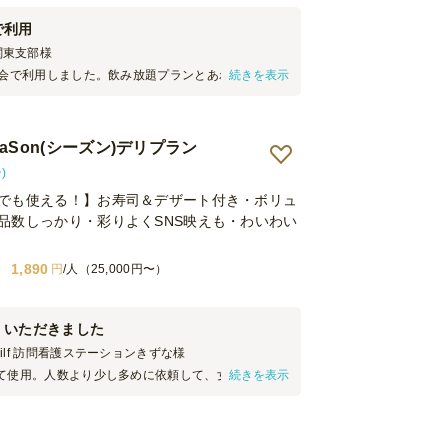
で利用
関東支部
様
親会で利用しました。飲み放題プランとあわせて利用
続きを表示
リンクの種類が豊富で参加者からも好評でした。ス
前にドリンクを注いで準備してくださったため、乾
ムーズに進行できたのも良かったです。 一方で、料
aSon(シーズン)デリプラン
ンということもあり、若い参加者が多い会ではかなり
ました。今回は参加人数の約8割分で注文したことも
)
理がなくなってしまい、追加で買い出しを行いまし
でも使える！】お寿司＆デザート付き・ボリュ
い懇親会の場合は、より品数の多いプランを選ぶと
す。 初めてケータリングサービスを利用しました
品数しっかり・彩りよくSNS映えも・わいわい
付け、ゴミの回収まで対応していただけるのは想像
く、主催者として大変助かりました。スタッフの方
1,890
円
/人（25,000円〜）
ーションで少し戸惑う場面や、予定より早めの到着
場面もありましたが、全体としては大きな問題はな
懇親会を運営することができました。ケータリング
さを実感でき、また機会があれば利用したいと思い
くいただきました
hilf 訪問看護ステーションきずな
様
て使用。人数より少し多めに依頼して、女性のみで
続きを表示
り、ちょうどいい量でした。 お食事はどれも良かっ
ナブルな価格で、楽しく過ごせました。 ありがとう