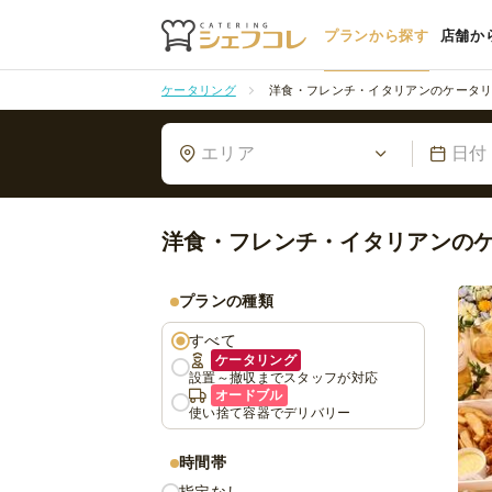
プランから探す
店舗か
ケータリング
洋食・フレンチ・イタリアンのケータ
エリア
日付
洋食・フレンチ・イタリアンの
プランの種類
すべて
ケータリング
設置～撤収までスタッフが対応
オードブル
使い捨て容器でデリバリー
時間帯