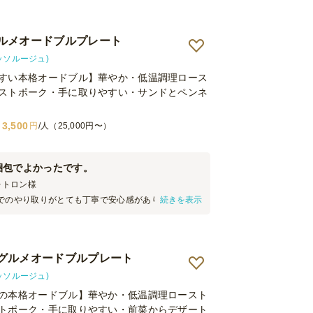
ルメオードブルプレート
(ロッソルージュ)
すい本格オードブル】華やか・低温調理ロース
ストポーク・手に取りやすい・サンドとペンネ
3,500
円
/人（25,000円〜）
梱包でよかったです。
ォトロン
様
でのやり取りがとても丁寧で安心感がありました。
続きを表示
方も感じが良く、スムーズにセッティングしてくれ
ュームが心配でしたが、実際には十分すぎるくらい
べきれないほど。コスパはかなり良いと思います。
グルメオードブルプレート
(ロッソルージュ)
の本格オードブル】華やか・低温調理ロースト
トポーク・手に取りやすい・前菜からデザート