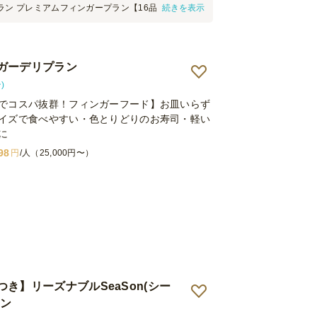
ラン プレミアムフィンガープラン【16品】を注文し
続きを表示
での立食会だったのですが、机上にお花や観葉植物を
ってくださり、とても華やかな雰囲気になりまし
料理も彩りが良く、冷菜も温かいお料理も好評で良か
がとうございました。 ただ、テーブルクロスが少々
ガーデリプラン
気になりました。 準備時間は予定どおり１時間いっ
で、注文する際は余裕をもったスケジュールにした
)
と思いました。 事前に会場レイアウトの詳細やテー
でコスパ抜群！フィンガーフード】お皿いらず
ついて打ち合わせができたので安心できました。ま
イズで食べやすい・色とりどりのお寿司・軽い
お願いしたいです。
に
98
円
/人（25,000円〜）
き】リーズナブルSeaSon(シー
ラン