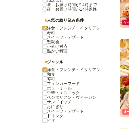
指定なし
昼：お届け時間が14時まで
夜：お届け時間が14時以降
人気の絞り込み条件
ケ
洋食・フレンチ・イタリアン
寿司
スイーツ・デザート
懇親会
小分け対応
温かい料理
ジャンル
洋食・フレンチ・イタリアン
和食
寿司
フィンガーフード
ホットミール
中華・エスニック
ベジタリアン・ヴィーガン
サンドイッチ
おにぎり
スイーツ・デザート
オ
ドリンク
ピザ