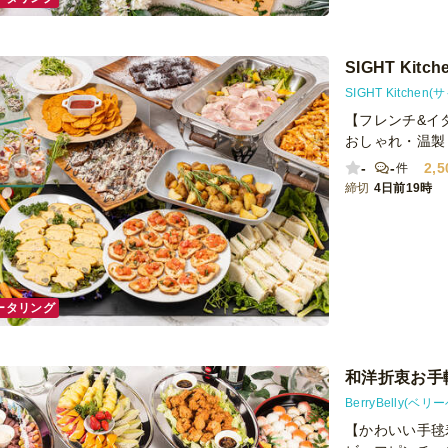
SIGHT Ki
SIGHT Kitche
【フレンチ&イ
おしゃれ・温製
-
-
2,5
件
締切
4日前19時
ータリング
和洋折衷お手
BerryBelly(ベリ
【かわいい手毬