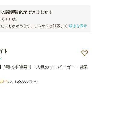
との関係強化ができました！
ＩＸＩＬ
様
したにもかかわらず、しっかりと対応していただきま
続きを表示
にも遅れることなく、事前連絡やセッティングをい
今回取引先との懇親会で利用させていただきました
美味しいね！』『どこでこのケータリング頼んだ
、社内ともに好評でした。また機会がありましたら
イト
だきます。ありがとうございました。
ド
】3種の手毬寿司・人気のミニバーガー・見栄
50
円
/人（55,000円〜）