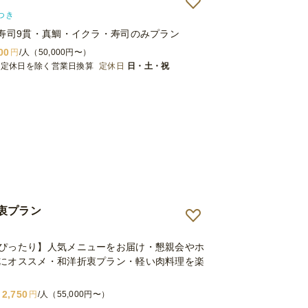
ました。今回は大切な会だったので、本当によかっ
から撤収まで、それも完璧にしていただけるとは、そ
つき
してもらえるとは、予想外でした。 強くおススメし
】寿司9貫・真鯛・イクラ・寿司のみプラン
00
円
/人（50,000円〜）
※定休日を除く営業日換算
定休日
日・土・祝
衷プラン
ぴったり】人気メニューをお届け・懇親会やホ
にオススメ・和洋折衷プラン・軽い肉料理を楽
2,750
円
/人（55,000円〜）