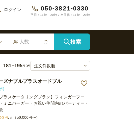
050-3821-0330
ログイン
平日：11時～20時 / 土日祝：11時～20時
検索
181~195
/195
Oリーズナブルプラスオードブル
ポ)
プラスケータリングプラン】フィンガーフー
・ミニバーガー・お祝い仲間内のパーティー・
会
00
円
/人（50,000円〜）