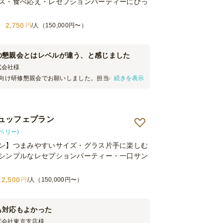
ス・食べ応え・レセプションパーティーにぴっ
2,750
円
/人（150,000円〜）
の懇親会とはレベルが違う、と感じました
式会社
様
手向け研修懇親会でお願いしました。担当者の手間を
続きを表示
らケータリング業者さんにお願いするようになった
ryBellyさんはちょっとレベルが違いました。机・椅子
営全般から大変手際よく、まるでそこだけホテルの
に変身したのには驚きました。 そして特筆すべきは
ュッフェプラン
の高さ。残念ながら当方は食せなかったのですが、
を見張る豪華さで特に肉や魚の色がきれいで食べな
ーベリー)
どでした。また機会がありましたらお願いいたしま
ン】つまみやすいサイズ・グラス片手に楽しむ
シンプルなレセプションパーティー・一口サン
2,500
円
/人（150,000円〜）
も対応もよかった
式会社東京支店
様