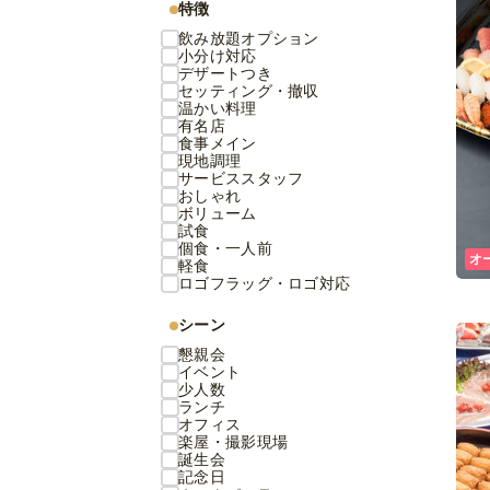
特徴
飲み放題オプション
小分け対応
デザートつき
セッティング・撤収
温かい料理
有名店
食事メイン
現地調理
サービススタッフ
おしゃれ
ボリューム
試食
個食・一人前
オ
軽食
ロゴフラッグ・ロゴ対応
シーン
懇親会
イベント
少人数
ランチ
オフィス
楽屋・撮影現場
誕生会
記念日