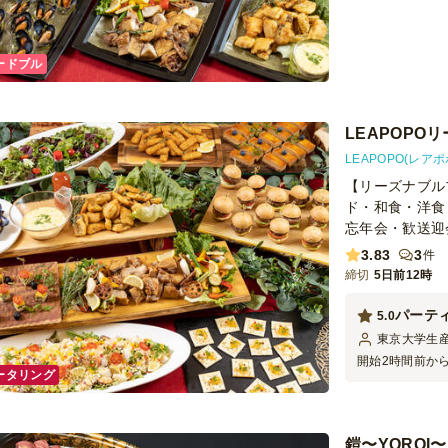
ードブル
LEAPOP
LEAPOPO(レアポ
【リーズナブル
ド・和食・洋食
忘年会・歓送迎
3.83
3
件
締切
5日前12時
パーテ
5.0
東京大学生
開始2時間前か
ータリング
た。 また、パ
ということもな
ディネートが本
入された料理を
鎧〜YOROI〜