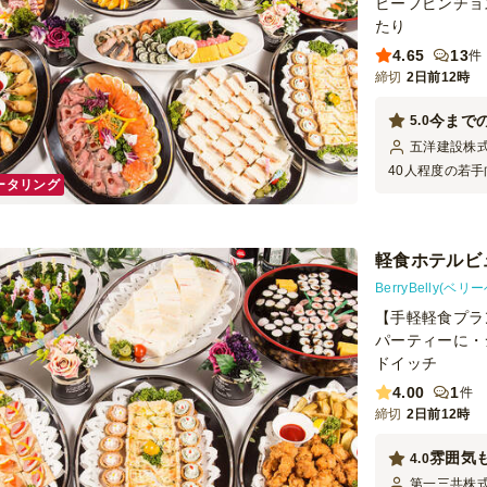
ビーフピンチョ
たり
4.65
13
件
締切
2日前12時
今まで
5.0
五洋建設株
40人程度の若
ータリング
考え数か月前か
のですが、Ber
の配置等会場設
ビュッフェ会場
軽食ホテルビ
お料理のレベル
どのお料理も目
BerryBelly(ベリ
くても分かるほ
【手軽軽食プラ
す。
パーティーに・
ドイッチ
4.00
1
件
締切
2日前12時
雰囲気
4.0
第一三共株