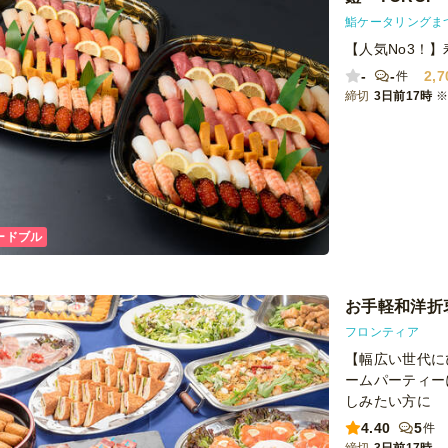
が格段に上がり
たです。 準備
鮨ケータリングま
れをこの予算で
【人気No3！
ます。
-
-
2,7
件
締切
3日前17時
ードブル
お手軽和洋折
フロンティア
【幅広い世代に
ームパーティー
しみたい方に
4.40
5
件