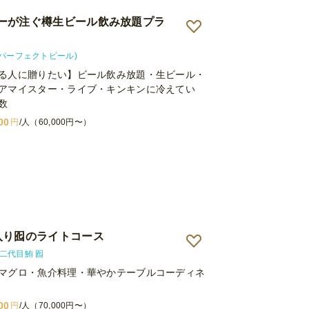
ーが注ぐ樽生ビール飲み放題プラ
R(パーフェクトビール)
る人に贈りたい】ビール飲み放題・生ビール・
アマイスター・ライブ・キンキンに冷えてい
数
00
円
/人（60,000円〜）
入り囮のライトコース
二代目鮪 囮
マグロ・魚介料理・華やかテーブルコーディネ
00
円
/人（70,000円〜）