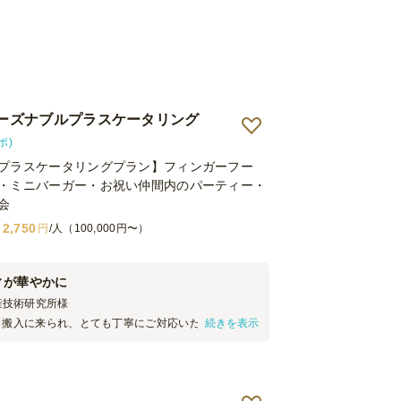
Oリーズナブルプラスケータリング
ポ)
プラスケータリングプラン】フィンガーフー
・ミニバーガー・お祝い仲間内のパーティー・
会
2,750
円
/人（100,000円〜）
ィが華やかに
産技術研究所
様
ら搬入に来られ、とても丁寧にご対応いただきまし
続きを表示
ーティにありがちな途中でお皿やお箸が足りなくなる
く、潤沢に用意していただきました。 テーブルコー
当に素敵で、女性は大歓喜で写真パシャパシャ、搬
自分たちで並べるだけとは違い、パーティの雰囲気