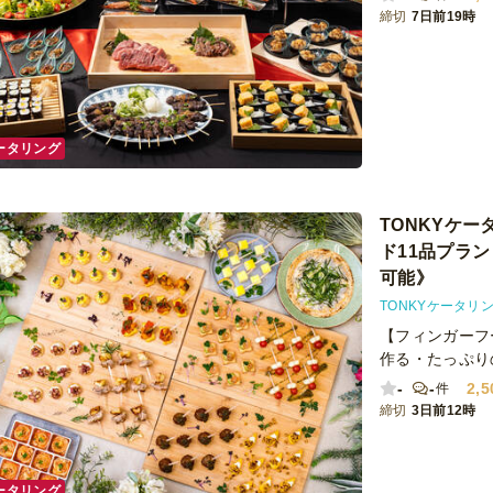
締切
7日前19時
ータリング
TONKYケ
ド11品プラン～
可能》
TONKYケータリ
【フィンガーフ
作る・たっぷり
-
-
2,5
件
締切
3日前12時
ータリング