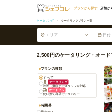
プランから探す
店舗か
ケータリング
ケータリングプラン一覧
エリア
日付
2,500円のケータリング・オー
プランの種類
すべて
ケータリング
設置～撤収までスタッフが対応
オードブル
使い捨て容器でデリバリー
時間帯