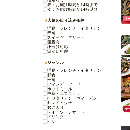
指定なし
昼：お届け時間が14時まで
夜：お届け時間が14時以降
オ
人気の絞り込み条件
洋食・フレンチ・イタリアン
寿司
スイーツ・デザート
懇親会
小分け対応
温かい料理
ジャンル
洋食・フレンチ・イタリアン
和食
寿司
フィンガーフード
ホットミール
中華・エスニック
ベジタリアン・ヴィーガン
サンドイッチ
おにぎり
ケ
スイーツ・デザート
ドリンク
ピザ