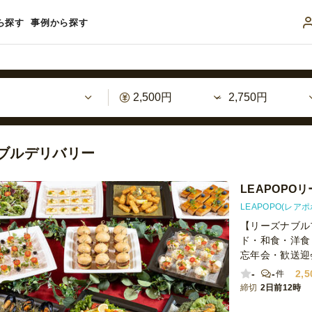
ら探す
事例から探す
ドブルデリバリー
LEAPOP
LEAPOPO(レアポ
【リーズナブル
ド・和食・洋食
忘年会・歓送迎
-
-
2,5
件
締切
2日前12時