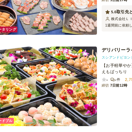
締切
3日前17時
取引先
5.0
株式会社Ｌ
1週間前に依頼
ータリング
した。約束時間
ただきました。
が、『この料理
の？』と取引先
デリバリーラ
利用させていた
スシアンドビヨン
【お手軽華やか
えもばっちり
-
-
2,7
件
締切
7日前12時
ードブル