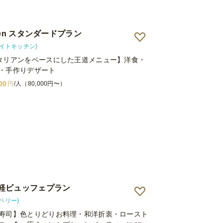
tchen スタンダードプラン
n(サイトキッチン)
タリアンをベースにした王道メニュー】洋食・
・手作りデザート
00
円
/人（80,000円〜）
軽ビュッフェプラン
ーベリー)
寿司】色とりどりお料理・和洋折衷・ロースト