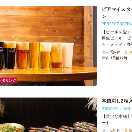
ビアマイスタ
ン
PERFECT BEE
【ビールを愛す
樽生ビール・ビ
る・メディア多
-
-
2,5
件
締切
3日前12時
ータリング
本鮪刺し2種
本鮪の寿司と刺身 
【贅沢な本鮪】
ート
-
-
2,5
件