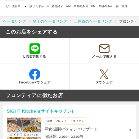
◯
：受付中
▲
：残りわずか
×
：受付終了
AM
：午前のみ可
PM
：午後のみ可
休
：店休
ケータリング
埼玉のケータリング
上尾市のケータリング
フロンティ
このお店をシェアする
LINEで教える
メールで教える
Facebookでシェア
Xでシェア
フロンティアに似たお店
SIGHT Kitchen(サイトキッチン)
洋食・フレンチ・イタリアン
洋食/温製/パティシエ/デザート
価格帯
2,000～3,500円