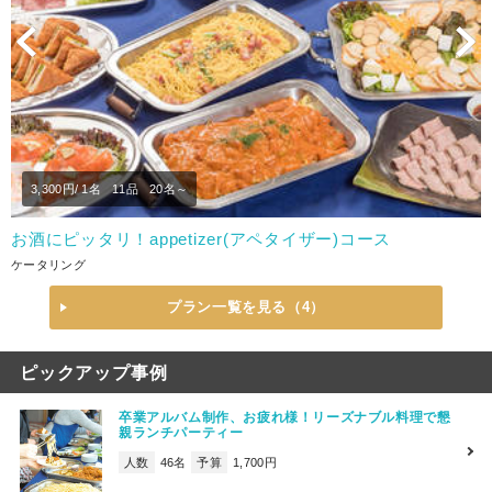
Previous
N
3,300
円/ 1名
11品
20名～
お酒にピッタリ！appetizer(アペタイザー)コース
ケータリング
プラン一覧を見る（4）
ピックアップ事例
卒業アルバム制作、お疲れ様！リーズナブル料理で懇
親ランチパーティー
人数
46名
予算
1,700円