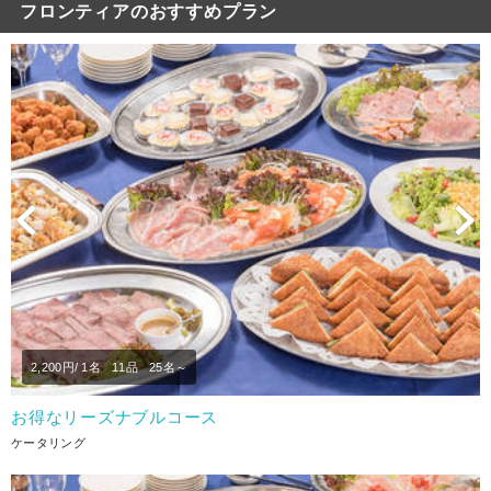
フロンティアのおすすめプラン
Previous
N
2,200
円/ 1名
11品
25名～
お得なリーズナブルコース
ケータリング