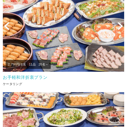
Previous
N
2,750
円/ 1名
11品
20名～
お手軽和洋折衷プラン
ケータリング