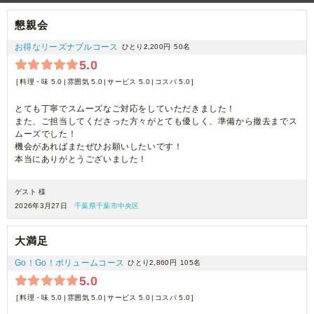
懇親会
お得なリーズナブルコース
ひとり2,200円
50名
5.0
料理・味 5.0
雰囲気 5.0
サービス 5.0
コスパ 5.0
とても丁寧でスムーズなご対応をしていただきました！
また、ご担当してくださった方々がとても優しく、準備から撤去までス
ムーズでした！
機会があればまたぜひお願いしたいです！
本当にありがとうございました！
ゲスト 様
2026年3月27日
千葉県千葉市中央区
大満足
Go！Go！ボリュームコース
ひとり2,860円
105名
5.0
料理・味 5.0
雰囲気 5.0
サービス 5.0
コスパ 5.0