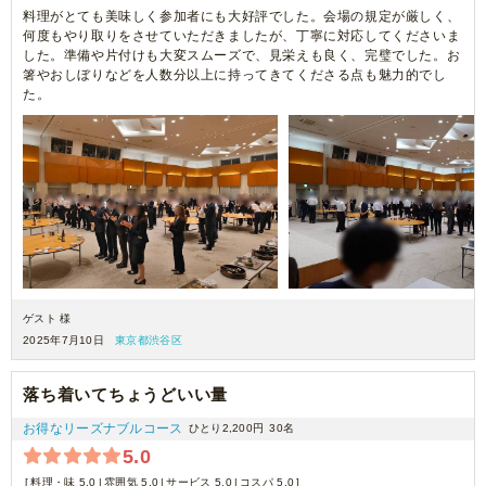
料理がとても美味しく参加者にも大好評でした。会場の規定が厳しく、
何度もやり取りをさせていただきましたが、丁寧に対応してくださいま
した。準備や片付けも大変スムーズで、見栄えも良く、完璧でした。お
箸やおしぼりなどを人数分以上に持ってきてくださる点も魅力的でし
た。
ゲスト 様
2025年7月10日
東京都渋谷区
落ち着いてちょうどいい量
お得なリーズナブルコース
ひとり2,200円
30名
5.0
料理・味 5.0
雰囲気 5.0
サービス 5.0
コスパ 5.0