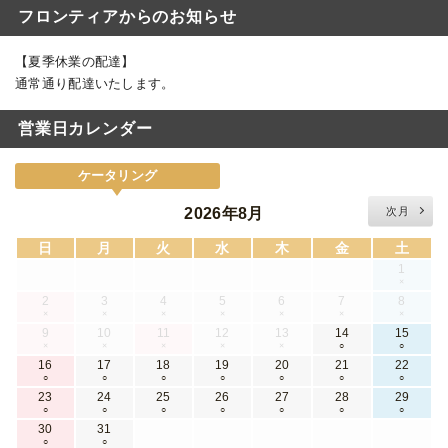
フロンティアからのお知らせ
【夏季休業の配達】
通常通り配達いたします。
営業日カレンダー
ケータリング
2026年8月
次月
日
月
火
水
木
金
土
1
×
2
3
4
5
6
7
8
×
×
×
×
×
×
×
9
10
11
12
13
14
15
×
×
×
×
×
○
○
16
17
18
19
20
21
22
○
○
○
○
○
○
○
23
24
25
26
27
28
29
○
○
○
○
○
○
○
30
31
○
○