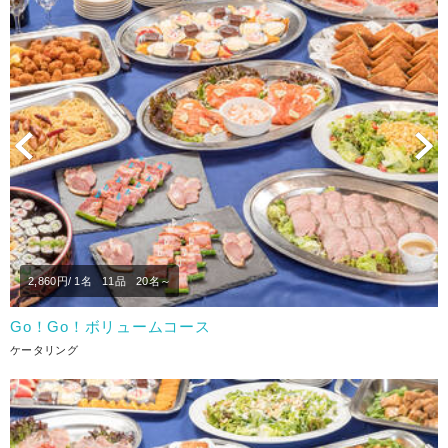
Previous
N
2,860
円/ 1名
11品
20名～
Go！Go！ボリュームコース
ケータリング