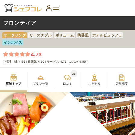
フロンティア
ケータリング
リーズナブル
ボリューム
陶器皿
ホテルビュッフェ
インボイス
4.73
料理・味 4.55
雰囲気 4.50
サービス 4.75
コスパ 4.55
31
店舗トップ
プラン一覧
口コミ
こだわり
店舗概要