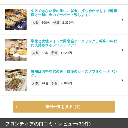
失敗できない春の集い。試食～打ち合わせをまで幹事
様と一緒に全力でサポート致します。
人数
300名
予算
2,330円
学生と女性メインの同窓会ケータリング。幅広い年代
に支持されるフロンティア！
人数
32名
予算
1,620円
費用はお料理代のみ！自慢のリーズナブルケータリン
グ。
人数
44名
予算
2,160円
事例一覧を見る（7）
フロンティアの口コミ・レビュー(31件)