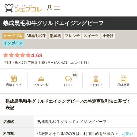
熟成黒毛和牛グリルドエイジングビーフ
オードブル
A5黒毛和牛
熟成肉
フレンチ
スイーツ
小分け
インボイス
4.68
料理・味 4.57
雰囲気 4.85
サービス 4.71
コスパ 4.48
58
店舗トップ
プラン一覧
口コミ
こだわり
店舗概要
熟成黒毛和牛グリルドエイジングビーフの特定商取引法に基づく
表記
店舗名
熟成黒毛和牛グリルドエイジングビーフ
所在地
情報開示をご希望の方は、利用目的を記載の上、
お問い