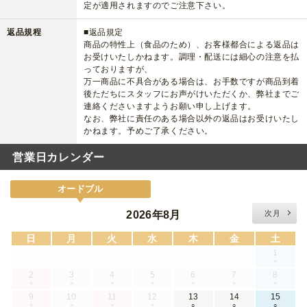
定が適用されますのでご注意下さい。
返品規程
■返品規定
商品の特性上（食品のため）、お客様都合による返品は
お受けいたしかねます。調理・配送には細心の注意を払
っておりますが、
万一商品に不具合がある場合は、お手数ですが商品到着
後ただちにスタッフにお声がけいただくか、弊社までご
連絡くださいますようお願い申し上げます。
なお、弊社に責任のある場合以外の返品はお受けいたし
かねます。予めご了承ください。
営業日カレンダー
オードブル
2026年8月
次月
日
月
火
水
木
金
土
1
×
2
3
4
5
6
7
8
×
×
×
×
×
×
×
9
10
11
12
13
14
15
×
×
×
×
○
○
○