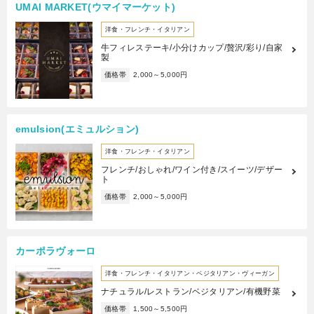
UMAI MARKET(ウマイマーケット)
洋食・フレンチ・イタリアン
牛フィレステーキ/小分けカップ/贅沢/彩り/自家
製
価格帯
2,000～5,000円
emulsion(エミュルション)
洋食・フレンチ・イタリアン
フレンチ/おしゃれ/ワイン付き/スイーツ/デザー
ト
価格帯
2,000～5,000円
カーポラヴォーロ
洋食・フレンチ・イタリアン・ベジタリアン・ヴィーガン
ナチュラル/レストラン/ベジタリアン/有機野菜
価格帯
1,500～5,500円