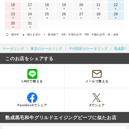
16
17
18
19
20
21
22
○
○
○
○
○
○
○
23
24
25
26
27
28
29
○
○
○
○
○
○
○
30
31
○
○
◯
：受付中
▲
：残りわずか
×
：受付終了
AM
：午前のみ可
PM
：午後のみ可
休
：店休
ケータリング
東京のケータリング
千代田区のケータリング
熟成黒毛
このお店をシェアする
LINEで教える
メールで教える
Facebookでシェア
Xでシェア
熟成黒毛和牛グリルドエイジングビーフに似たお店