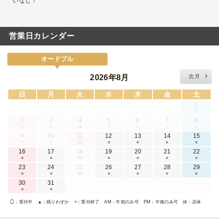
いなし！
営業日カレンダー
オードブル
2026年8月
次月
日
月
火
水
木
金
土
1
×
2
3
4
5
6
7
8
×
×
休
×
×
×
×
9
10
11
12
13
14
15
×
×
休
○
○
○
○
16
17
18
19
20
21
22
○
○
休
○
○
○
○
23
24
25
26
27
28
29
○
○
休
○
○
○
○
30
31
○
○
◯
：受付中
▲
：残りわずか
×
：受付終了
AM
：午前のみ可
PM
：午後のみ可
休
：店休