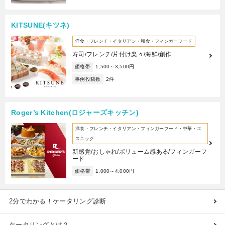
KITSUNE(キツネ)
洋食・フレンチ・イタリアン・和食・フィンガーフード
寿司/フレンチ/片付け楽々/海鮮/創作
価格帯
1,500～3,500円
事例投稿数
2件
Roger’s Kitchen(ロジャーズキッチン)
洋食・フレンチ・イタリアン・フィンガーフード・中華・エ
スニック
新感覚/おしゃれ/ボリューム感ある/フィンガーフ
ード
価格帯
1,000～4,000円
2分でわかる！ケータリング診断
ケータリングとは？