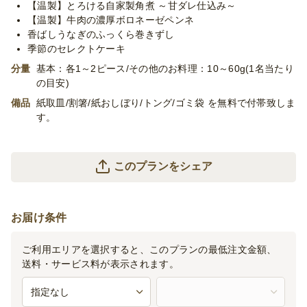
【温製】とろける自家製角煮 ～甘ダレ仕込み～
【温製】牛肉の濃厚ボロネーゼペンネ
香ばしうなぎのふっくら巻きずし
季節のセレクトケーキ
分量
基本：各1～2ピース/その他のお料理：10～60g(1名当たり
の目安)
備品
紙取皿/割箸/紙おしぼり/トング/ゴミ袋 を無料で付帯致しま
す。
このプランをシェア
お届け条件
ご利用エリアを選択すると、このプランの最低注文金額、
送料・サービス料が表示されます。