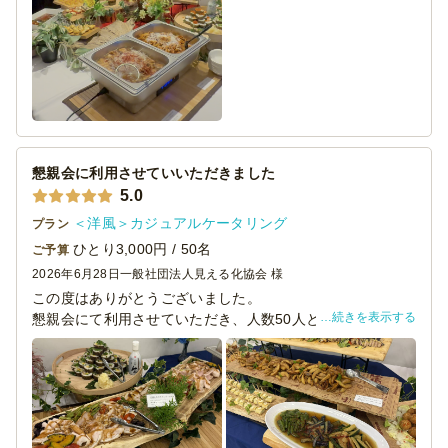
今回、スタッフの方が1名体制だったにもかかわらず、細や
かな気配りと迅速なご対応で安心して会を楽しむことがで
きました。また次回もお願いしたいです。
懇親会に利用させていいただきました
5.0
＜洋風＞カジュアルケータリング
プラン
ひとり3,000円 / 50名
ご予算
2026年6月28日
一般社団法人見える化協会 様
この度はありがとうございました。
続きを表示する
懇親会にて利用させていただき、人数50人と多い中ご対応
いただき大変助かりました。
お食事も大変見栄えもよく味もとてもよく、参加者様から
お褒めのお言葉を頂けました。
お時間も時間通りに開催でき（１時間半前には会場到着い
ただけしっかり準備してました）
すごくよかったです。