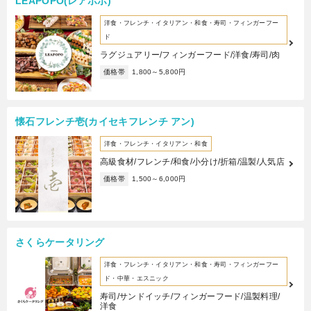
LEAPOPO(レアポポ)
洋食・フレンチ・イタリアン・和食・寿司・フィンガーフー
ド
ラグジュアリー/フィンガーフード/洋食/寿司/肉
価格帯
1,800～5,800円
懐石フレンチ壱(カイセキフレンチ アン)
洋食・フレンチ・イタリアン・和食
高級食材/フレンチ/和食/小分け/折箱/温製/人気店
価格帯
1,500～6,000円
さくらケータリング
洋食・フレンチ・イタリアン・和食・寿司・フィンガーフー
ド・中華・エスニック
寿司/サンドイッチ/フィンガーフード/温製料理/
洋食