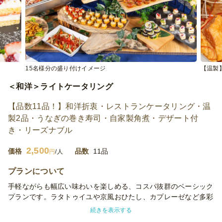
15名様分の盛り付けイメージ
【温製
＜和洋＞ライトケータリング
【品数11品！】和洋折衷・レストランケータリング・温
製2品・うなぎの巻き寿司・自家製角煮・デザート付
き・リーズナブル
2,500
価格
品数
11品
円
/人
プランについて
手軽ながらも幅広い味わいを楽しめる、コスパ抜群のベーシック
プランです。ラタトゥイユや京風おひたし、カプレーゼなど多彩
な前菜に加え、香ばしいうなぎの巻き寿司や角煮、ボロネーゼペ
続きを表示する
ンネなど充実のメインを揃えました。彩り豊かな11品は、少人