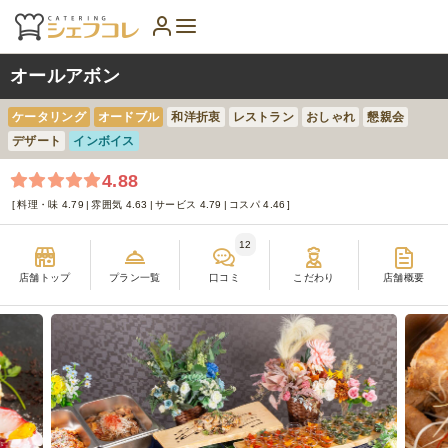
オールアボン
ケータリング
オードブル
和洋折衷
レストラン
おしゃれ
懇親会
デザート
インボイス
4.88
料理・味 4.79
雰囲気 4.63
サービス 4.79
コスパ 4.46
12
店舗トップ
プラン一覧
口コミ
こだわり
店舗概要