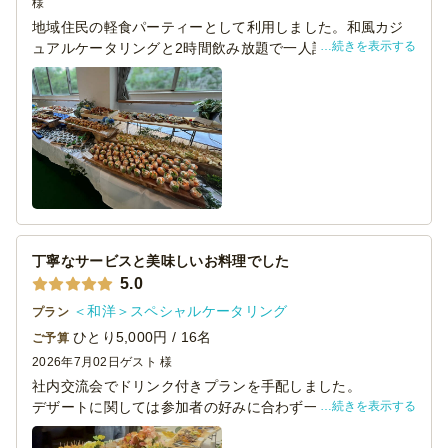
様
地域住民の軽食パーティーとして利用しました。和風カジ
続きを表示する
ュアルケータリングと2時間飲み放題で一人計4500円でし
た。
料理を並べるために用意した机は普通の会議用デスクです
が、テーブルクロスだけでなくお花なども飾りつけられ
て、ちょっとゴージャスな雰囲気に。
肝心の料理の味については、参加者からは「とても美味し
かった」と好評でした。
★５つでもいいのですが、さらに伸びることを期待してあ
えて4.5にしておきます。
丁寧なサービスと美味しいお料理でした
5.0
＜和洋＞スペシャルケータリング
プラン
ひとり5,000円 / 16名
ご予算
2026年7月02日
ゲスト 様
社内交流会でドリンク付きプランを手配しました。
続きを表示する
デザートに関しては参加者の好みに合わず一部余ってしま
いましたが、メインのお料理には満足しています。