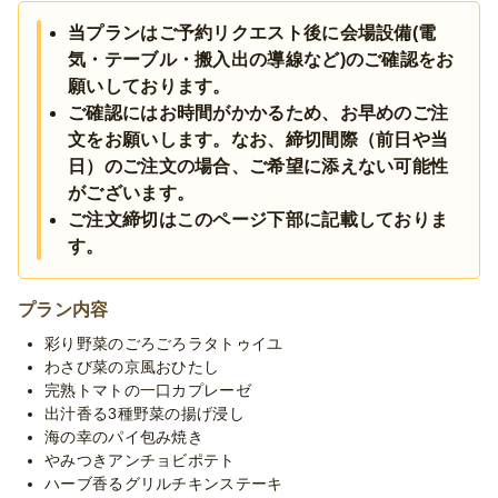
数の社内懇親会やカジュアルな歓送迎会に最適。見た目も美し
当プランはご予約リクエスト後に会場設備(電
く、設営から片付けまで任せられるため、手軽に質の高いケータ
気・テーブル・搬入出の導線など)のご確認をお
リングを導入できます。
願いしております。
※お料理セッティング・撤収分のサービススタッフ人件費はプラ
ご確認にはお時間がかかるため、お早めのご注
ン内に含まれております。(スタッフ人数をご指定の場合は別途
文をお願いします。なお、締切間際（前日や当
人件費が発生する可能性がございます。)
日）のご注文の場合、ご希望に添えない可能性
※ご要望によりお料理の変更も可能ですので、お気軽にお問合せ
がございます。
ください。
ご注文締切はこのページ下部に記載しておりま
※季節毎の仕入れによりメニューが変わる場合がございます。予
す。
めご了承ください。
プラン内容
彩り野菜のごろごろラタトゥイユ
わさび菜の京風おひたし
完熟トマトの一口カプレーゼ
出汁香る3種野菜の揚げ浸し
海の幸のパイ包み焼き
やみつきアンチョビポテト
ハーブ香るグリルチキンステーキ