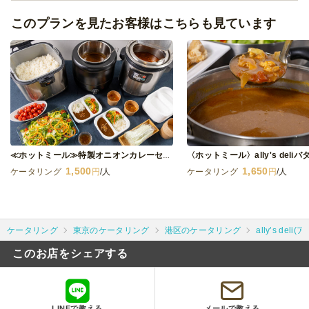
このプランを見たお客様はこちらも見ています
≪ホットミール≫特製オニオンカレーセット
1,500
1,650
ケータリング
円
/人
ケータリング
円
/人
ケータリング
東京のケータリング
港区のケータリング
ally’s del
このお店をシェアする
LINEで教える
メールで教える