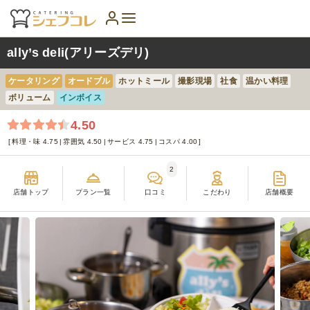
ally’s deli(アリーズデリ)
ケータリング
オードブル
ホットミール
撮影現場
社食
温かい料理
ボリューム
インボイス
4.50
料理・味 4.75
雰囲気 4.50
サービス 4.75
コスパ 4.00
2
店舗トップ
プラン一覧
口コミ
こだわり
店舗概要