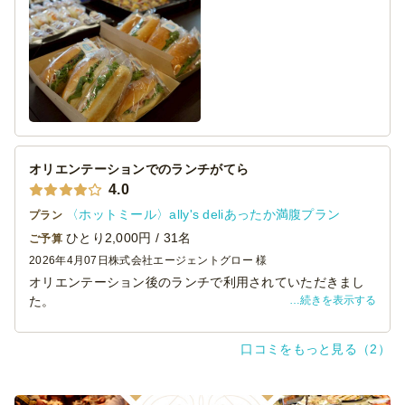
産に持ちかえってもらいましたので、フードロスも避けら
れました。
とにかく美味しい！
宅配された状態から蓋を開け、パンの具材がみえるように
置き換えたら、テーブルがとても華やかになりました。オ
ードブルだけでは腹持ちならないところ、ちょうどよいサ
ンドをセットにさせてもらって大正解でした。
欲を言えば、もう少し最低ロットが少なくてよければ、も
っと多くの機会に注文したいと思いました。
オリエンテーションでのランチがてら
ありがとうございました！
4.0
〈ホットミール〉ally's deliあったか満腹プラン
プラン
ひとり2,000円 / 31名
ご予算
2026年4月07日
株式会社エージェントグロー 様
オリエンテーション後のランチで利用されていただきまし
続きを表示する
た。
これまではお弁当やデリバリーでしたが温かいお料理が食
べたくて初の試みでした。
口コミをもっと見る（2）
オリエンテーション実施と同じ空間だったので気がかりだ
ったものの、静かに準備してくださってありがたかったで
す。