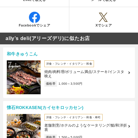
Facebookでシェア
Xでシェア
ally’s deli(アリーズデリ)に似たお店
和牛きゅうこん
洋食・フレンチ・イタリアン・和食
焼肉/肉料理/ボリューム満点/ステーキ/インスタ
映え
価格帯
1,000～3,500円
懐石ROKKASEN(カイセキロッカセン)
洋食・フレンチ・イタリアン・和食・寿司
老舗割烹/ホテルのようなケータリング/鮨/和洋折
衷
価格帯
1,500～5,000円