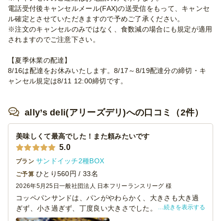
電話受付後キャンセルメール(FAX)の送受信をもって、キャンセ
ル確定とさせていただきますので予めご了承ください。
※注文のキャンセルのみではなく、食数減の場合にも規定が適用
されますのでご注意下さい。
【夏季休業の配達】
8/16は配達をお休みいたします。8/17～8/19配達分の締切・キ
ャンセル規定は8/11 12:00締切です。
ally’s deli(アリーズデリ)への口コミ（2件）
美味しくて最高でした！また頼みたいです
5.0
サンドイッチ2種BOX
プラン
ひとり560円 / 33名
ご予算
2026年5月25日
一般社団法人 日本フリーランスリーグ 様
コッペパンサンドは、パンがやわらかく、大きさも大き過
続きを表示する
ぎず、小さ過ぎず、丁度良い大きさでした。個包装されて
いるので取り分けしやすく、食べきれなかったものはお土