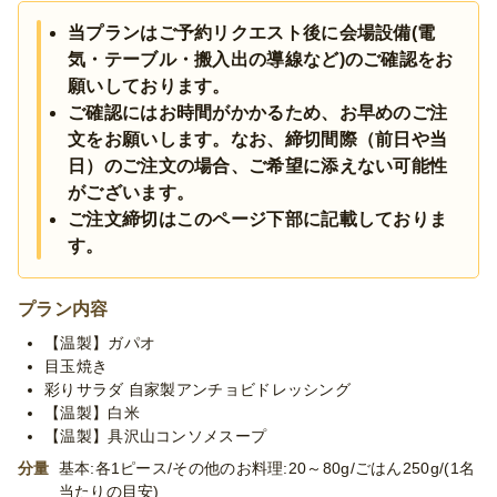
※お料理セッティング・撤収分のサービススタッフ人件費はプラ
当プランはご予約リクエスト後に会場設備(電
ン内に含まれております。(スタッフ人数をご指定の場合は別途
気・テーブル・搬入出の導線など)のご確認をお
人件費が発生する可能性がございます。)
※ご要望によりお料理の変更も可能ですので、お気軽にお問合せ
願いしております。
ください。
ご確認にはお時間がかかるため、お早めのご注
※季節毎の仕入れによりメニューが変わる場合がございます。予
文をお願いします。なお、締切間際（前日や当
めご了承ください。
日）のご注文の場合、ご希望に添えない可能性
がございます。
ご注文締切はこのページ下部に記載しておりま
す。
プラン内容
【温製】ガパオ
目玉焼き
彩りサラダ 自家製アンチョビドレッシング
【温製】白米
【温製】具沢山コンソメスープ
分量
基本:各1ピース/その他のお料理:20～80g/ごはん250g/(1名
当たりの目安)