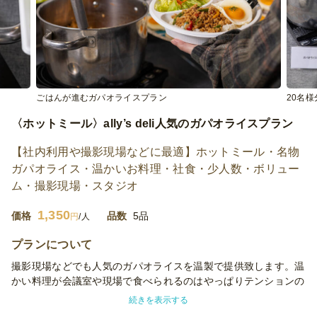
ごはんが進むガパオライスプラン
20名
〈ホットミール〉ally’s deli人気のガパオライスプラン
【社内利用や撮影現場などに最適】ホットミール・名物
ガパオライス・温かいお料理・社食・少人数・ボリュー
ム・撮影現場・スタジオ
1,350
価格
品数
5品
円
/人
プランについて
撮影現場などでも人気のガパオライスを温製で提供致します。温
かい料理が会議室や現場で食べられるのはやっぱりテンションの
上がり方が違います♪盛り上がること間違いなしです。
続きを表示する