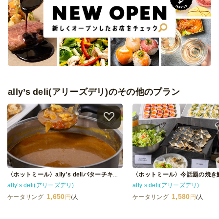
ally’s deli(アリーズデリ)のその他のプラン
〈ホットミール〉ally's deliバターチキンカレープラン
ally’s deli(アリーズデリ)
ally’s deli(アリーズデリ)
1,650
1,580
ケータリング
円
/人
ケータリング
円
/人