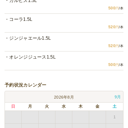
カルピス1.5L
500
円
/本
コーラ1.5L
520
円
/本
ジンジャエール1.5L
520
円
/本
オレンジジュース1.5L
500
円
/本
予約状況カレンダー
9月
2026年8月
日
月
火
水
木
金
土
1