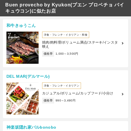
Buen provecho by Kyukon(プエン プロベチョ バイ
キュウコン)に似たお店
和牛きゅうこん
洋食・フレンチ・イタリアン・和食
焼肉/肉料理/ボリューム満点/ステーキ/インスタ
映え
価格帯
1,000～3,500円
DEL MAR(デルマール)
洋食・フレンチ・イタリアン
カジュアル/ボリューム/カップフード/小分け
価格帯
990～3,490円
神楽坂隠れ家バルbonobo