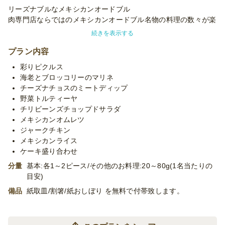
リーズナブルなメキシカンオードブル
肉専門店ならではのメキシカンオードブル名物の料理の数々が楽
しめるライトなプランです。ケータリングに慣れている方にこそ
続きを表示する
召し上がって頂きたい当店の自慢のメニューの数々は幅広い層の
パーティーにぴったりです。迫力満点ながら、リーズナブルな価
プラン内容
格で楽しめます。
彩りピクルス
海老とブロッコリーのマリネ
※使い捨て容器でお届けするデリバリープランです。設置・配
チーズナチョスのミートディップ
膳・撤収等のサービスはついておりません。
野菜トルティーヤ
※「10卓に配置」などお客様ご指定の数の卓に配置する場合、
チリビーンズチョップドサラダ
追加容器代金をいただいたり、容器が変更になる場合がございま
メキシカンオムレツ
す。予めご了承くださいませ。
ジャークチキン
※季節毎の仕入れによりメニューが変わる場合がございます。予
メキシカンライス
めご了承ください。
ケーキ盛り合わせ
※プランに記載のあるメニュー以外もご対応が可能です。お気軽
分量
基本:各1～2ピース/その他のお料理:20～80g(1名当たりの
に御相談ください。
目安)
備品
紙取皿/割箸/紙おしぼり を無料で付帯致します。