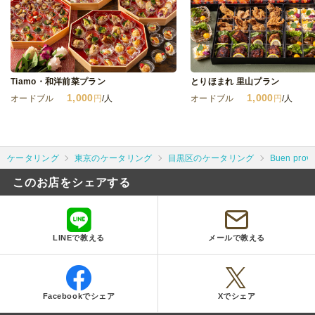
Tiamo・和洋前菜プラン
とりほまれ 里山プラン
1,000
1,000
オードブル
円
/人
オードブル
円
/人
ケータリング
東京のケータリング
目黒区のケータリング
Buen pr
このお店をシェアする
LINEで教える
メールで教える
Facebookでシェア
Xでシェア