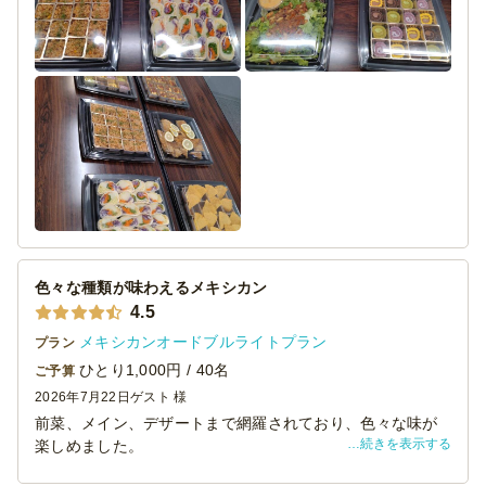
ば２セット分のケースで納品されると思っていたのです
が、16人前で１ケースになっていたため、スイーツの隣に
メキシカンライスが入っていたのはちょっと残念でした。
色々な種類が味わえるメキシカン
4.5
メキシカンオードブルライトプラン
プラン
ひとり1,000円 / 40名
ご予算
2026年7月22日
ゲスト 様
前菜、メイン、デザートまで網羅されており、色々な味が
続きを表示する
楽しめました。
9品ついて一人当たり1000円はとてもコスパが良いと思い