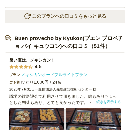
料理のバリエーションも多く、皆さん美味しかったといっ
ていただけました。
デザートもついていたのでいいと思いました。
このプランへの口コミをもっと見る
Buen provecho by Kyukon(プエン プロベチ
ョ バイ キュウコン)への口コミ（51件）
暑い夏は、メキシカン！
4.5
メキシカンオードブルライトプラン
プラン
ひとり1,000円 / 24名
ご予算
2026年7月31日
一般財団法人先端建設技術センター 様
職場の歓送迎会で利用させて頂きました。肉もありちょっ
続きを表示する
とした副菜もあり、とても良かったです。トルティーヤ
は、野菜がたっぷりで皮もしっとりしていてとても美味し
かったです。トルティーヤを食べたことないという年配の
人もいたのには驚きましたが（苦笑）。ネットで見た時
は、12人前で１ケースに収まっていたので、24人前を頼め