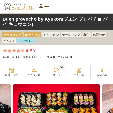
Buen provecho by Kyukon(プエン プロベチョ バ
イ キュウコン)
ケータリング
オードブル
メキシカン
ケータリング
和牛
色鮮やか
イベント
インボイス
4.53
料理・味 4.40
雰囲気 4.39
サービス 4.46
コスパ 4.58
51
店舗トップ
プラン一覧
口コミ
こだわり
店舗概要