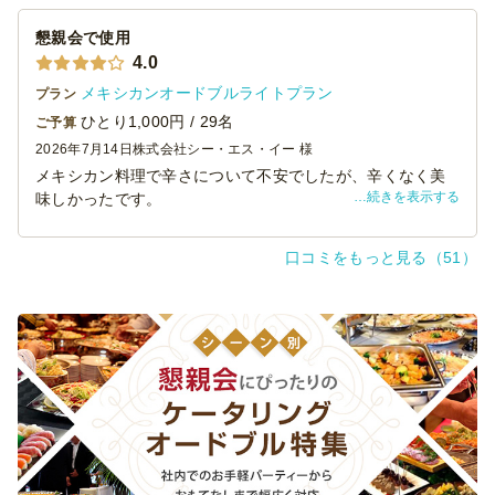
ます。
1品1人前ずつ小分けにされており、各々が好きなものを選
懇親会で使用
べたのもとてもよかったです。
4.0
機会があればまた利用したいと思います。
メキシカンオードブルライトプラン
プラン
ひとり1,000円 / 29名
ご予算
2026年7月14日
株式会社シー・エス・イー 様
メキシカン料理で辛さについて不安でしたが、辛くなく美
続きを表示する
味しかったです。
料理のバリエーションも多く、皆さん美味しかったといっ
ていただけました。
口コミをもっと見る（51）
デザートもついていたのでいいと思いました。