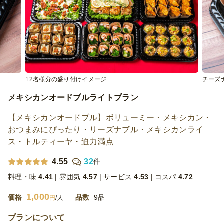
12名様分の盛り付けイメージ
チーズ
メキシカンオードブルライトプラン
【メキシカンオードブル】ボリューミー・メキシカン・
おつまみにぴったり・リーズナブル・メキシカンライ
ス・トルティーヤ・迫力満点
4.55
32
件
料理・味
4.41
雰囲気
4.57
サービス
4.53
コスパ
4.72
1,000
価格
品数
9品
円
/人
プランについて