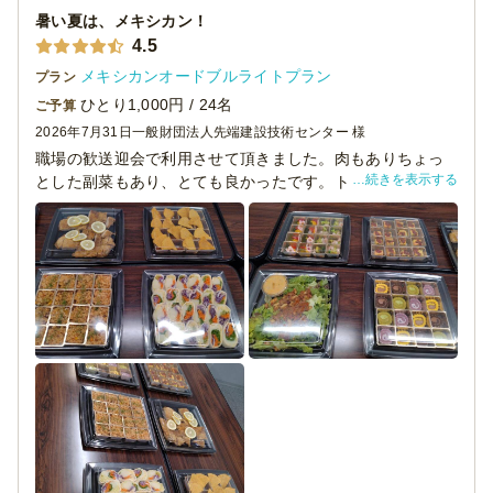
暑い夏は、メキシカン！
4.5
メキシカンオードブルライトプラン
プラン
ひとり1,000円 / 24名
ご予算
2026年7月31日
一般財団法人先端建設技術センター 様
職場の歓送迎会で利用させて頂きました。肉もありちょっ
続きを表示する
とした副菜もあり、とても良かったです。トルティーヤ
は、野菜がたっぷりで皮もしっとりしていてとても美味し
かったです。トルティーヤを食べたことないという年配の
人もいたのには驚きましたが（苦笑）。ネットで見た時
は、12人前で１ケースに収まっていたので、24人前を頼め
ば２セット分のケースで納品されると思っていたのです
が、16人前で１ケースになっていたため、スイーツの隣に
メキシカンライスが入っていたのはちょっと残念でした。