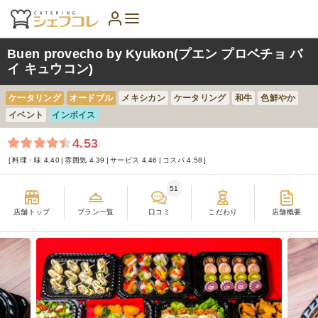
Buen provecho by Kyukon(プエン プロベチョ バ
イ キュウコン)
ケータリング
オードブル
メキシカン
ケータリング
和牛
色鮮やか
イベント
インボイス
4.53
料理・味 4.40
雰囲気 4.39
サービス 4.46
コスパ 4.58
51
店舗トップ
プラン一覧
口コミ
こだわり
店舗概要