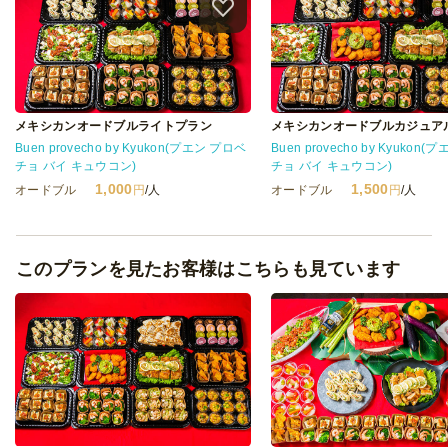
メキシカンオードブルライトプラン
メキシカンオードブルカジュア
Buen provecho by Kyukon(プエン プロベ
Buen provecho by Kyukon
チョ バイ キュウコン)
チョ バイ キュウコン)
1,000
1,500
オードブル
円
/人
オードブル
円
/人
このプランを見たお客様はこちらも見ています