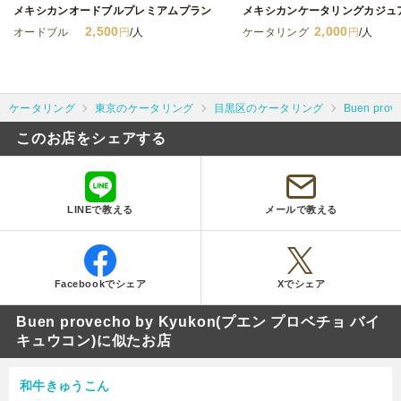
メキシカンオードブルプレミアムプラン
メキシカンケータリングカジュ
2,500
2,000
オードブル
円
/人
ケータリング
円
/人
ケータリング
東京のケータリング
目黒区のケータリング
Buen pr
このお店をシェアする
LINEで教える
メールで教える
Facebookでシェア
Xでシェア
Buen provecho by Kyukon(プエン プロベチョ バイ
キュウコン)に似たお店
和牛きゅうこん