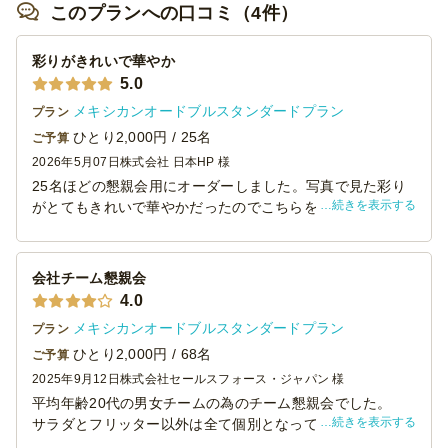
このプランへの口コミ（4件）
彩りがきれいで華やか
5.0
メキシカンオードブルスタンダードプラン
プラン
ひとり2,000円 / 25名
ご予算
2026年5月07日
株式会社 日本HP 様
25名ほどの懇親会用にオーダーしました。写真で見た彩り
続きを表示する
がとてもきれいで華やかだったのでこちらを選びました。
また、いつもイタリアン系のケータリングになりがちなの
で、メキシカンをチョイスしたのですが、普段食べなれな
い方もいて少し心配でしたが好評でした！デザートがつい
会社チーム懇親会
ているのも良かったです。どれも食べやすく、おいしかっ
4.0
たです。
メキシカンオードブルスタンダードプラン
プラン
ひとり2,000円 / 68名
ご予算
2025年9月12日
株式会社セールスフォース・ジャパン 様
平均年齢20代の男女チームの為のチーム懇親会でした。
続きを表示する
サラダとフリッター以外は全て個別となっていたので、取
りやすく良かったです。