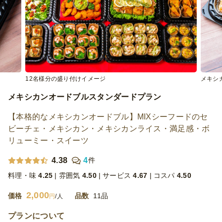
12名様分の盛り付けイメージ
メキシ
メキシカンオードブルスタンダードプラン
【本格的なメキシカンオードブル】MIXシーフードのセ
ビーチェ・メキシカン・メキシカンライス・満足感・ボ
リューミー・スイーツ
4.38
4
件
料理・味
4.25
雰囲気
4.50
サービス
4.67
コスパ
4.50
2,000
価格
品数
11品
円
/人
プランについて