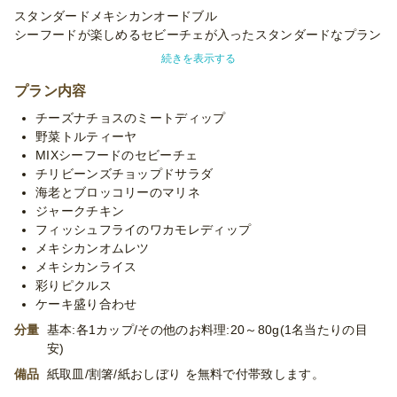
スタンダードメキシカンオードブル
シーフードが楽しめるセビーチェが入ったスタンダードなプラン
です。
続きを表示する
色鮮やかで食べやすい小分け料理の数々は参加者の皆様もご満足
頂けるケータリングをお楽しみ頂けます。
プラン内容
チーズナチョスのミートディップ
※使い捨て容器でお届けするデリバリープランです。設置・配
野菜トルティーヤ
膳・撤収等のサービスはついておりません。
MIXシーフードのセビーチェ
※「10卓に配置」などお客様ご指定の数の卓に配置する場合、
チリビーンズチョップドサラダ
追加容器代金をいただいたり、容器が変更になる場合がございま
海老とブロッコリーのマリネ
す。予めご了承くださいませ。
ジャークチキン
※季節毎の仕入れによりメニューが変わる場合がございます。予
フィッシュフライのワカモレディップ
めご了承ください。
メキシカンオムレツ
※プランに記載のあるメニュー以外もご対応が可能です。お気軽
メキシカンライス
に御相談ください。
彩りピクルス
ケーキ盛り合わせ
分量
基本:各1カップ/その他のお料理:20～80g(1名当たりの目
安)
備品
紙取皿/割箸/紙おしぼり を無料で付帯致します。