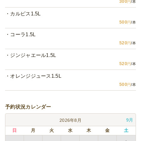
300
円
/本
カルピス1.5L
500
円
/本
コーラ1.5L
520
円
/本
ジンジャエール1.5L
520
円
/本
オレンジジュース1.5L
500
円
/本
予約状況カレンダー
9月
2026年8月
日
月
火
水
木
金
土