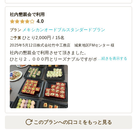
サラダ用のトングが入っていなかったので、各自お箸で取
りました。
社内懇親会で利用
味は良かったと皆さん好評でしたが、サラダとピクルスが
4.0
最後半分以上残りそれが、残念でした。
メキシカンオードブルスタンダードプラン
プラン
ひとり2,000円 / 15名
ご予算
2025年5月12日
株式会社竹中工務店 城東地区FMセンター 様
社内の懇親会で利用させて頂きました。
続きを表示する
ひとり２，０００円とリーズナブルですがボリュームがあ
り、若い男性でも満足していただける内容でした。
料理はこちらのケータリングだけで十分だったので、乾き
もののみ別途購入して開催しました。
メニューの内容は野菜、肉、魚、デザートと一通りそろっ
ていて、さらにピクルス等もありバランスが良かったで
す。
小分けのメニューと大皿メニューがあったので、すべて小
分けメニューだったら幹事側としてはさらに嬉しかったで
す。
このプランへの口コミをもっと見る