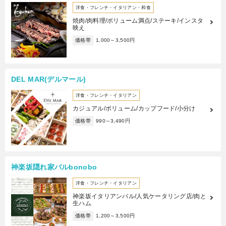
洋食・フレンチ・イタリアン・和食
焼肉/肉料理/ボリューム満点/ステーキ/インスタ
映え
価格帯
1,000～3,500円
DEL MAR(デルマール)
洋食・フレンチ・イタリアン
カジュアル/ボリューム/カップフード/小分け
価格帯
990～3,490円
神楽坂隠れ家バルbonobo
洋食・フレンチ・イタリアン
神楽坂イタリアンバル/人気ケータリング店/肉と
生ハム
価格帯
1,200～3,500円