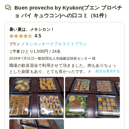
Buen provecho by Kyukon(プエン プロベチ
ョ バイ キュウコン)への口コミ（51件）
暑い夏は、メキシカン！
4.5
メキシカンオードブルライトプラン
プラン
ひとり1,000円 / 24名
ご予算
2026年7月31日
一般財団法人先端建設技術センター 様
職場の歓送迎会で利用させて頂きました。肉もありちょっ
続きを表示する
とした副菜もあり、とても良かったです。トルティーヤ
は、野菜がたっぷりで皮もしっとりしていてとても美味し
かったです。トルティーヤを食べたことないという年配の
人もいたのには驚きましたが（苦笑）。ネットで見た時
は、12人前で１ケースに収まっていたので、24人前を頼め
ば２セット分のケースで納品されると思っていたのです
が、16人前で１ケースになっていたため、スイーツの隣に
メキシカンライスが入っていたのはちょっと残念でした。