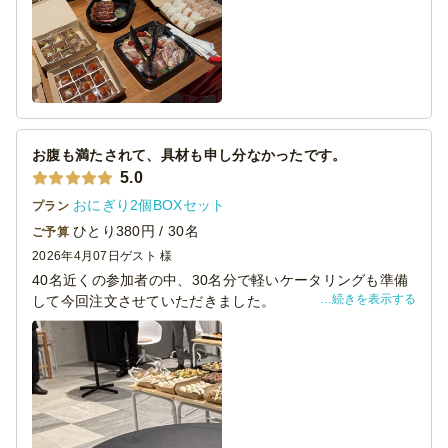
ビニのおにぎりより少し小さいサイズで量もちょうど良か
ったです。パーティーは複数メニューが出るため、コンビ
ニおにぎりだと少し大きいですもんね！
メンバーからはおにぎりがとてもいいというコメントを複
数いただきました。写真の通り、おにぎり＋お肉＋オード
ブルの組み合わせで、目もおなかも満たすことができまし
た。配達もスムーズで早めに来てくださったおかげで助か
りました。お忙しいところ丁寧にご対応いただきましてあ
お腹も満たされて、具材も申し分なかったです。
りがとうございました。
5.0
おにぎり2個BOXセット
プラン
ひとり380円 / 30名
ご予算
2026年4月07日
ゲスト 様
40名近くの参加者の中、30名分で軽いケータリングも準備
続きを表示する
して今回注文させていただきました。
おにぎりということで、メンバーの方も喜んで食べてい
て、残るか心配しておりましたが美味しく食べきりまし
た。ラップに包まれていて、手も汚さず食べれたので大変
助かりました。
お支払いにお待たせしてしまい申し訳ありませんでした。