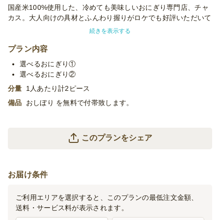
国産米100%使用した、冷めても美味しいおにぎり専門店、チャ
カス。大人向けの具材とふんわり握りがロケでも好評いただいて
います。パーティシーンでの主食や、イベント時の軽食やなどに
続きを表示する
ぴったり。
プラン内容
1オーダーにつきおにぎりの種類は最大5種類までご指定いただ
選べるおにぎり①
けます。
選べるおにぎり②
分量
1人あたり計2ピース
※おにぎりの種類の指定はオプションよりお選びください。オプ
ション選択がない場合は、お任せとなります。
備品
おしぼり を無料で付帯致します。
※おにぎりはラップに包んでお届けいたします。
※使い捨て容器でお届けするデリバリープランです。設置・配
膳・撤収等のサービスはついておりません。
このプランをシェア
※季節毎の仕入れによりメニューが変わる場合がございます。予
めご了承ください。
お届け条件
ご利用エリアを選択すると、このプランの最低注文金額、
送料・サービス料が表示されます。