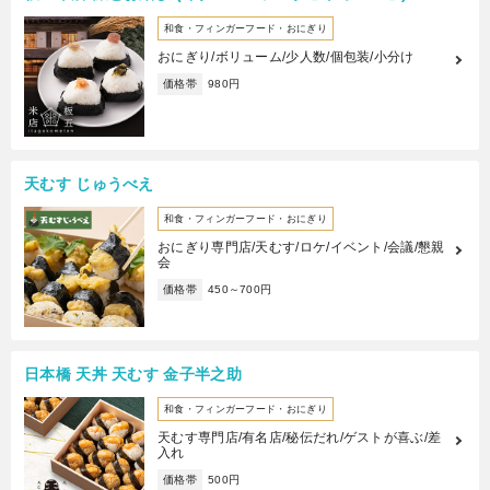
和食・フィンガーフード・おにぎり
おにぎり/ボリューム/少人数/個包装/小分け
価格帯
980円
天むす じゅうべえ
和食・フィンガーフード・おにぎり
おにぎり専門店/天むす/ロケ/イベント/会議/懇親
会
価格帯
450～700円
日本橋 天丼 天むす 金子半之助
和食・フィンガーフード・おにぎり
天むす専門店/有名店/秘伝だれ/ゲストが喜ぶ/差
入れ
価格帯
500円