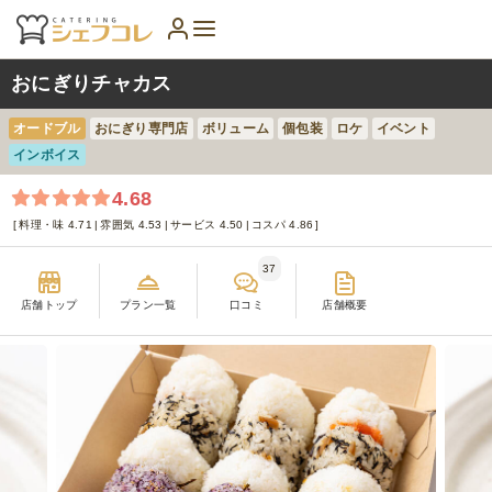
おにぎりチャカス
オードブル
おにぎり専門店
ボリューム
個包装
ロケ
イベント
インボイス
4.68
料理・味 4.71
雰囲気 4.53
サービス 4.50
コスパ 4.86
37
店舗トップ
プラン一覧
口コミ
店舗概要