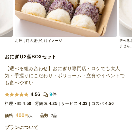
お届け時の盛り付けイメージ
選べる
ません。
おにぎり2個BOXセット
【選べる組み合わせ】おにぎり専門店・ロケでも大人
気・手握りにこだわり・ボリューム・立食やイベントで
も食べやすい
4.56
9
件
料理・味
4.50
雰囲気
4.25
サービス
4.33
コスパ
4.50
400
価格
品数
2品
円
/人
プランについて