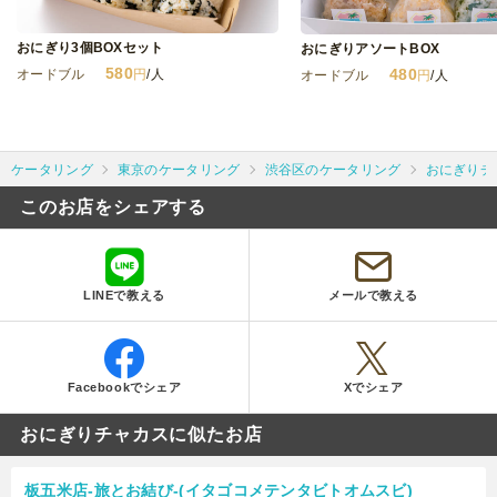
おにぎり3個BOXセット
おにぎりアソートBOX
580
480
オードブル
円
/人
オードブル
円
/人
ケータリング
東京のケータリング
渋谷区のケータリング
おにぎりチ
このお店をシェアする
LINEで教える
メールで教える
Facebookでシェア
Xでシェア
おにぎりチャカスに似たお店
板五米店-旅とお結び-(イタゴコメテンタビトオムスビ)