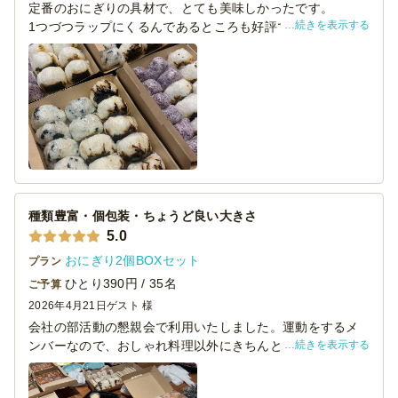
定番のおにぎりの具材で、とても美味しかったです。
続きを表示する
1つづつラップにくるんであるところも好評でした。
社内懇親会ではおにぎりは毎回大人気です。
もう少し、大きさが小さくてもよかったかもしれません。
また利用させていただきます。
種類豊富・個包装・ちょうど良い大きさ
5.0
おにぎり2個BOXセット
プラン
ひとり390円 / 35名
ご予算
2026年4月21日
ゲスト 様
会社の部活動の懇親会で利用いたしました。運動をするメ
続きを表示する
ンバーなので、おしゃれ料理以外にきちんとした食べ物が
欲しい…！ということでこちらのおにぎりを注文。なんと
個包装になっており、味も沢山選択でき、おいしく、コン