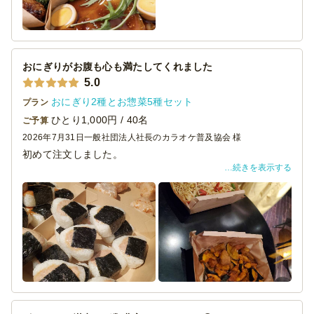
機会がございましたら、ぜひご利用させていただきます。
おにぎりがお腹も心も満たしてくれました
5.0
おにぎり2種とお惣菜5種セット
プラン
ひとり1,000円 / 40名
ご予算
2026年7月31日
一般社団法人社長のカラオケ普及協会 様
初めて注文しました。
続きを表示する
おにぎりがたくさんの種類から5種類選べたのが嬉しかった
です。
なんとなく標準的な、梅、ゴマ鮭、焼きたらこ、生姜こん
ぶ、和風ツナマヨにしました。
お総菜も5種類あって、各々が美味でした。
おにぎりが思ったより一つ一つが大きめで、結構お腹に溜
まったのではないでしょうか。お総菜がちょびっとずつ残
ってしまいました。