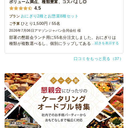
おにぎりは一つずつラップに包んであるので、お持ち帰り
ボリューム満点、種類豊富、コスパよし◎
でき便利でした。
4.5
おにぎり2種とお惣菜8種セット
プラン
美味しいしコスパ最高なので、またこちらのお店でお願い
ひとり1,500円 / 55名
ご予算
したいなと思います。
2026年7月06日
アマゾンジャパン合同会社 様
部署の懇親会ランチ用に55名分注文しました。おにぎりは
続きを表示する
種類が複数選べるし、個別にラップしてあるので衛生的で
食べやすく、具材も見えていたので分かりやすくてよかっ
たです。おかずもお肉、魚、野菜など種類が多く、ベジタ
口コミをもっと見る（37）
リアンの人でも食べられるものを選んでもらえたので助か
りました。味はどれもおいしくて参加者に好評でした。お
箸、おしぼり、お皿がついていたのも助かりました。おか
ずの入っていたのが紙の箱だったので、一部ソースが染み
出てしまったものがあったことだけが残念でした。コスパ
もとてもよかったのでまた機会があれば利用したいと思い
ます。