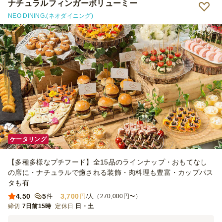
ナチュラルフィンガーボリューミー
NEO DINING.(ネオダイニング)
ケータリング
【多種多様なプチフード】全15品のラインナップ・おもてなし
の席に・ナチュラルで癒される装飾・肉料理も豊富・カップパス
タも有
4.50
5
3,700
件
円
/人（270,000円〜）
締切
7日前15時
定休日
日・土