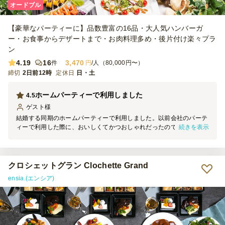
オードブル
【豪華なパーティーに】品数豊富の16品・大人気ハンバーガ
ー・お食事からデザートまで・お肉料理多め・後片付け楽々プラ
ン
4.19
16
3,470
件
円
/人（80,000円〜）
締切
2日前12時
定休日
日・土
ホームパーティーで利用しました
4.5
ゲスト
様
結婚する同期のホームパーティーで利用しました。以前会社のパーテ
続きを表示
ィーで利用した際に、おいしくてかつおしゃれだったので、今回個人
的なパーティーでも利用してみました。オードブルは初めてでした
が、十分おしゃれで美味しかったです。
クロシェットグラン Clochette Grand
ensia.(エンシア)