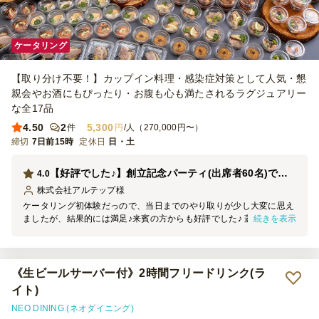
ケータリング
【取り分け不要！】カップイン料理・感染症対策として人気・懇
親会やお酒にもぴったり・お腹も心も満たされるラグジュアリー
な全17品
4.50
2
5,300
件
円
/人（270,000円〜）
締切
7日前15時
定休日
日・土
【好評でした♪】創立記念パーティ(出席者60名)で利用
4.0
株式会社アルテップ
様
ケータリング初体験だっので、当日までのやり取りが少し大変に思え
続きを表示
ましたが、結果的には満足♪来賓の方からも好評でした♪ 蓋つきのカ
ップで衛生的に良かったと思います。味もとても良く、装飾もよく、
大満足です♪ ただ、時間的に食べきれなかったお料理が多かったので
残念。注文数に関しては今後は要検討ですね。 常駐スタッフ３名来
ていただき感じも良く、対応もスムーズでした。 食べ終わった後の
《生ビールサーバー付》2時間フリードリンク(ラ
蓋がどうしても散乱しがちだったので、ゴミ箱の配置などが改善され
イト)
るとよいかと思いました。
NEO DINING.(ネオダイニング)