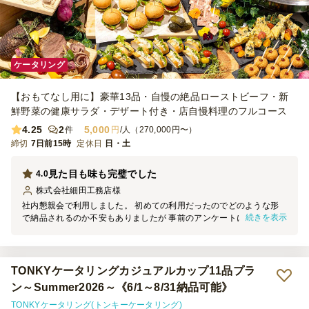
ケータリング
【おもてなし用に】豪華13品・自慢の絶品ローストビーフ・新
鮮野菜の健康サラダ・デザート付き・店自慢料理のフルコース
4.25
2
5,000
件
円
/人（270,000円〜）
締切
7日前15時
定休日
日・土
見た目も味も完璧でした
4.0
株式会社細田工務店
様
社内懇親会で利用しました。 初めての利用だったのでどのような形
続きを表示
で納品されるのか不安もありましたが 事前のアンケートに回答した
上でセッティングしてくださいました。 (事前アンケートはお店との
直接のやり取りではないので、当日変更になる点もありました) 料理
は見た目がおしゃれで味も美味しく社員も大満足でした! 量も少し余
るくらいでちょうど良かったです。 ドリンクの提供もスムーズで助
TONKYケータリングカジュアルカップ11品プラ
かりました。 ありがとうございました。
ン～Summer2026～《6/1～8/31納品可能》
TONKYケータリング(トンキーケータリング)