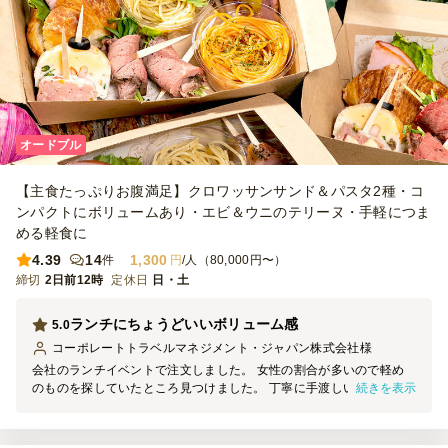
オードブル
【主食たっぷりお腹満足】クロワッサンサンド＆パスタ2種・コ
ンパクトにボリュームあり・エビ＆ウニのテリーヌ・手軽につま
める軽食に
4.39
14
1,300
件
円
/人（80,000円〜）
締切
2日前12時
定休日
日・土
ランチにちょうどいいボリューム感
5.0
コーポレートトラベルマネジメント・ジャパン株式会社
様
会社のランチイベントで注文しました。 女性の割合が多いので軽め
続きを表示
のものを探していたところ見つけました。 丁寧に手渡しいただき、
保冷剤で四方を囲っているのが、この季節（5月の暑い日）には安心
です。 またどれも常温の状態で美味しくいただける具材のチョイス
と調理がよかったです。 ランチであればこれで十分ですが、もし夜