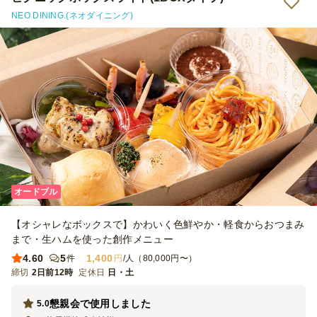
NEO DINING.(ネオダイニング)
オードブル
【オシャレなボックスで】かわいく色鮮やか・軽食からおつまみ
まで・生ハムを使った創作メニュー
4.60
5
1,400
件
円
/人（80,000円〜）
締切
2日前12時
定休日
日・土
懇親会で使用しました
5.0