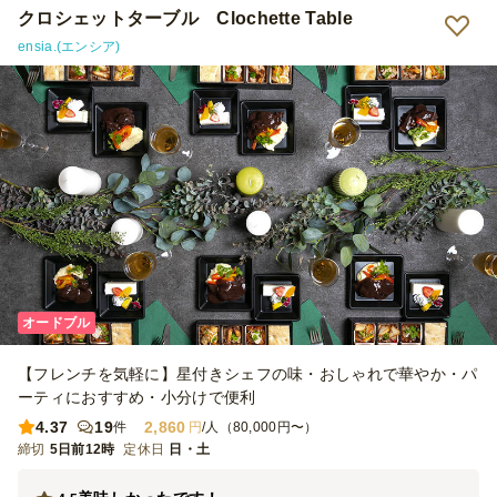
食べるのであればオプションを追加してもいいと思います。 いつも
クロシェットターブル Clochette Table
は、オードブル形式で、各自、手でつまんでいただくものが多かった
ensia.(エンシア)
のですが、ランチでその後 自席で食べる者もいてボックス形式は良
かったです。 リピートすると思いますが、ボックスのバリエーショ
ンや季節ごとに変わったりしたらいいですね。
オードブル
【フレンチを気軽に】星付きシェフの味・おしゃれで華やか・パ
ーティにおすすめ・小分けで便利
4.37
19
2,860
件
円
/人（80,000円〜）
締切
5日前12時
定休日
日・土