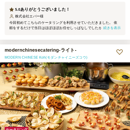
ありがとうございました！
5.0
株式会社エバー
様
今回初めてこちらのケータリングを利用させていただきました。 依
続きを表示
頼をするだけで当日はほぼほぼお任せしっぱなしでしたが とても綺
麗にセッティングしていただき感動です！ 人数も多かったので会社
からの移動もなくおいしい料理が食べられてとても助かりました！
料理も綺麗でおいしく、温かいマーボー麺もあってうれしかったで
す！ 社内ではハンバーガーがとても評判でした！またよろしくお願
modernchinesecatering-ライト-
いいたします。
MODERN CHINESE Koh(モダンチャイニーズコウ)
ケータリング