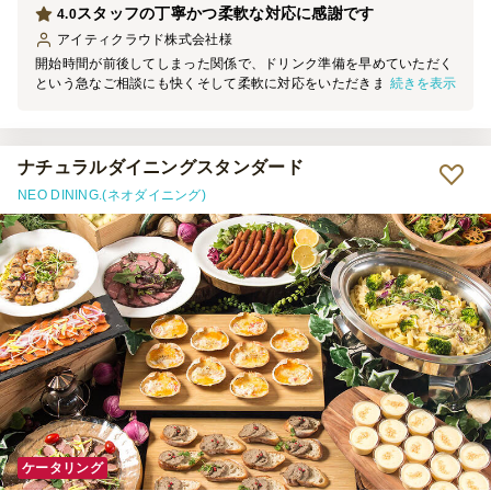
スタッフの丁寧かつ柔軟な対応に感謝です
4.0
アイティクラウド株式会社
様
開始時間が前後してしまった関係で、ドリンク準備を早めていただく
続きを表示
という急なご相談にも快くそして柔軟に対応をいただきました。 ス
タッフの丁寧なご対応により何も問題なく懇親会を実施することがで
きました。 参加者からは、プリンとハンバーガーがおいしかったと
いう声が多かったです！
ナチュラルダイニングスタンダード
NEO DINING.(ネオダイニング)
ケータリング