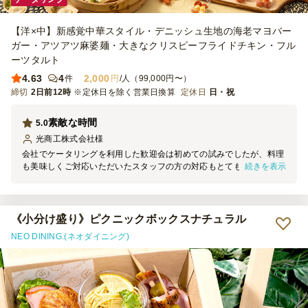
【洋×中】新感覚中華スタイル・デニッシュ生地の海老マヨバー
ガー・アツアツ麻婆麺・大きなクリスピーフライドチキン・フル
ーツタルト
4.63
4
2,000
件
円
/人（99,000円〜）
締切
2日前12時
※定休日を除く営業日換算
定休日
日・祝
素敵な時間
5.0
光商工株式会社
様
会社でケータリングを利用した歓迎会は初めての試みでしたが、料理
続きを表示
も美味しくご対応いただいたスタッフの方の対応もとても良く、社員
一同が楽しむことができたと思います。 食事メニューの配置もアレ
ンジも素敵で、選んでよかったと思いますので、ぜひまた利用させて
ください！
《小分け盛り》ピクニックボックスナチュラル
NEO DINING.(ネオダイニング)