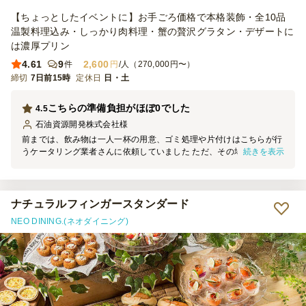
【ちょっとしたイベントに】お手ごろ価格で本格装飾・全10品
温製料理込み・しっかり肉料理・蟹の贅沢グラタン・デザートに
は濃厚プリン
4.61
9
2,600
件
円
/人（270,000円〜）
締切
7日前15時
定休日
日・土
こちらの準備負担がほぼ0でした
4.5
石油資源開発株式会社
様
前までは、飲み物は一人一杯の用意、ゴミ処理や片付けはこちらが行
続きを表示
うケータリング業者さんに依頼していました ただ、その場合、別途
飲み物を買い足さないと行けなかったり、ゴミ処理は、ゴミ袋等を用
意しなければいけなかったりと、こちらの負担が結構大きかったです
今回のNEO DINING.(ネオダイニング)さんは、常駐して飲み物をお出
ししてくれたり、ケータリングでのゴミは持ち帰っていただけたり
ナチュラルフィンガースタンダード
と、一度飲み会が始まれば、こちらの負担はほとんどありませんでし
NEO DINING.(ネオダイニング)
た 一点だけ希望を言うと、お食事を5人分少なくしたのもあります
が、それでもちょっとお食事が少なかったかなという印象でした た
だ全体的に美味しかったので、量より質を重視しているのだと思いま
した また飲み会の機会があれば積極的にお願いしたいです どうぞよ
ろしくお願い致します