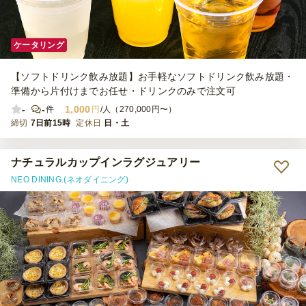
ケータリング
【ソフトドリンク飲み放題】お手軽なソフトドリンク飲み放題・
準備から片付けまでお任せ・ドリンクのみで注文可
-
-
1,000
件
円
/人（270,000円〜）
締切
7日前15時
定休日
日・土
ナチュラルカップインラグジュアリー
NEO DINING.(ネオダイニング)