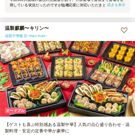
続きを表示
用している状況だったのですが臨機応変に対応いただきとても助かり
ました。 お料理も社内外からもとてもおいしいと言っていただき、
来場者が男性8割でしたが料理もお酒の量も足りることなく終えるこ
とができました。 お客様から特に評判が良かったのは生ハムで、行
列ができるほどの人気でした。 スタッフの方は若い方が多かったで
温製麒麟〜キリン〜
すが、皆様とても礼儀正しくお客様への対応もしっかりとしていただ
温製中華飯店~mao mao~
いていて有難かったです。 来年も担当になりましたら是非お願いし
たいと思います。 今回はどうもありがとうございました。
オードブル
【ゲストも喜ぶ特別感ある温製中華】人気の点心盛り合わせ・温
製料理・安定の定番中華が豪華に