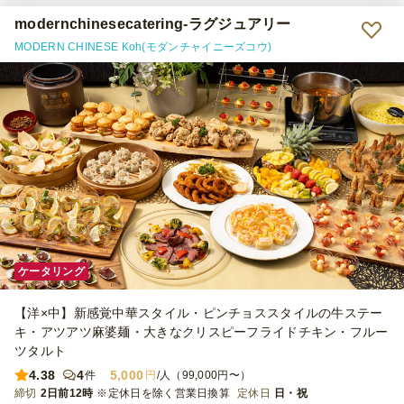
modernchinesecatering-ラグジュアリー
MODERN CHINESE Koh(モダンチャイニーズコウ)
ケータリング
【洋×中】新感覚中華スタイル・ピンチョススタイルの牛ステー
キ・アツアツ麻婆麺・大きなクリスピーフライドチキン・フルー
ツタルト
4.38
4
5,000
件
円
/人（99,000円〜）
締切
2日前12時
※定休日を除く営業日換算
定休日
日・祝