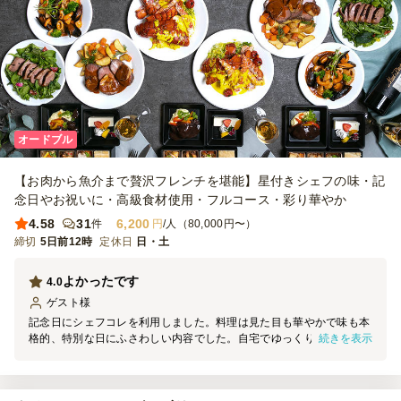
オードブル
【お肉から魚介まで贅沢フレンチを堪能】星付きシェフの味・記
念日やお祝いに・高級食材使用・フルコース・彩り華やか
4.58
31
6,200
件
円
/人（80,000円〜）
締切
5日前12時
定休日
日・土
よかったです
4.0
ゲスト
様
記念日にシェフコレを利用しました。料理は見た目も華やかで味も本
続きを表示
格的、特別な日にふさわしい内容でした。自宅でゆっくりレストラン
気分を楽しめたのが何より良かったです。準備もスムーズで、全体的
に満足度の高いサービスでした。また機会があれば利用したいと思い
ます。