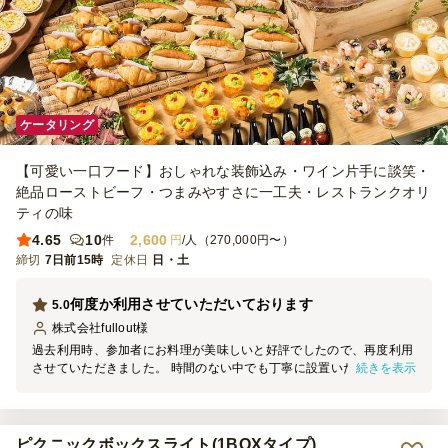
ケータリング
【可愛い一口フード】おしゃれな装飾込み・ワイン片手に談笑・
絶品ローストビーフ・つまみやすさに一工夫・レストランクオリ
ティの味
4.65
10
2,600
件
円
/人（270,000円〜）
締切
7日前15時
定休日
日・土
何度か利用させていただいております
5.0
株式会社fullout
様
過去利用時、参加者にお料理が美味しいと好評でしたので、再度利用
続きを表示
させていただきました。 時間のない中でも丁寧に設置いただき、片
付けもスムーズでした。ありがとうございました。 またお願いした
いと思います。
ピクニックボックスライト(1BOXタイプ)