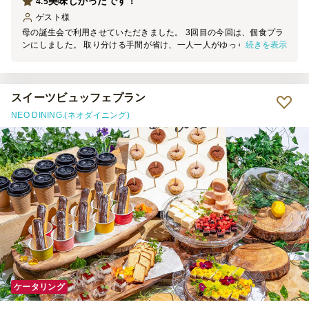
美味しかったです！
4.5
ゲスト
様
母の誕生会で利用させていただきました。 3回目の今回は、個食プラ
続きを表示
ンにしました。 取り分ける手間が省け、一人一人がゆっくりとお食
事を楽しめました。お肉が思った以上にやわらかく、高齢の母も食べ
ることが出来、また親族も全てのお料理が大変美味しいと評判でし
た。好き嫌いの多い甥っ子や姪っ子も完食！幹事としては嬉しい限り
です。お酒との相性も良く、素敵な会となりました。有難うございま
スイーツビュッフェプラン
した。
NEO DINING.(ネオダイニング)
ケータリング