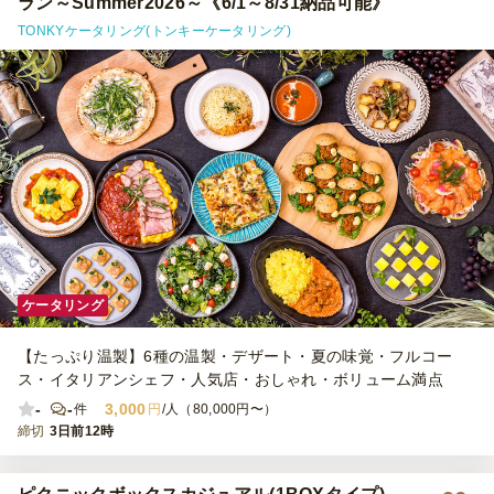
ラン～Summer2026～《6/1～8/31納品可能》
TONKYケータリング(トンキーケータリング)
ケータリング
【たっぷり温製】6種の温製・デザート・夏の味覚・フルコー
ス・イタリアンシェフ・人気店・おしゃれ・ボリューム満点
-
-
3,000
件
円
/人（80,000円〜）
締切
3日前12時