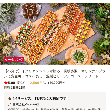
ケータリング
【小分け】イタリアンシェフが贈る・実績多数・オリジナルプラ
ンに変更可・コスパ良し・温製ピザ・フルコース・デザート
5.00
1
2,500
件
円
/人（80,000円〜）
締切
3日前12時
サービス、料理共に大満足です！
5.0
株式会社Polyuse
様
今回300人規模の会社の懇親会があり、外部会場で直前まで会場を使