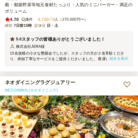
載・都築野菜等地元食材たっぷり・人気のミニバーガー・満足の
ボリューム
4.70
5
4,700
件
円
/人（270,000円〜）
締切
7日前15時
定休日
日・土
スタッフの皆様ありがとうございました！
5.0
株式会社JERA
様
15名規模の小さな懇親会でしたが、スタッフの方が２名常駐くださ
続きを表示
り、終始丁寧なサービスをご提供くださいました。 夜遅い時間まで
本当にありがとうございました！ 料理はどれもおいしく、飾り付け
も含めとてもおしゃれに配列いただき、参加者からも好評でした。
ぜひまた利用させていただきたいです！
ネオダイニングラグジュアリー
NEO DINING.(ネオダイニング)