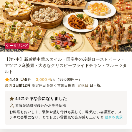
ケータリング
【洋×中】新感覚中華スタイル・国産牛の冷製ローストビーフ・
アツアツ麻婆麺・大きなクリスピーフライドチキン・フルーツタ
ルト
4.40
5
3,000
件
円
/人（99,000円〜）
締切
2日前12時
※定休日を除く営業日換算
定休日
日・祝
ステキな会になりました
4.5
衆議院議員安藤たかお事務所
様
お料理もおいしく、装飾や盛り付けも美しく、味気ない会議室が、ス
続きを表示
テキな会場になり、とてもよい雰囲気で会が盛り上がりました。 常
駐されていたスタッフの方もとても感じが良く、また使いたいと思い
ました。