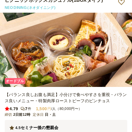
ピクニックボックスカジュアル(1BOXタイプ)
NEO DINING.(ネオダイニング)
オードブル
【バランス良しお腹も満足】小分けで食べやすさを重視・バラン
ス良いメニュー・特製肉厚ローストビーフのピンチョス
4.79
7
1,500
件
円
/人（80,000円〜）
締切
2日前12時
定休日
日・土
セミナー後の懇親会
4.5