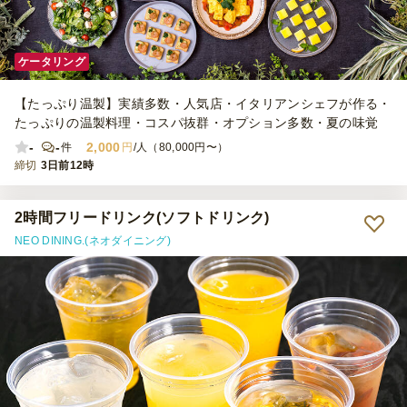
ケータリング
【たっぷり温製】実績多数・人気店・イタリアンシェフが作る・
たっぷりの温製料理・コスパ抜群・オプション多数・夏の味覚
-
-
2,000
件
円
/人（80,000円〜）
締切
3日前12時
2時間フリードリンク(ソフトドリンク)
NEO DINING.(ネオダイニング)