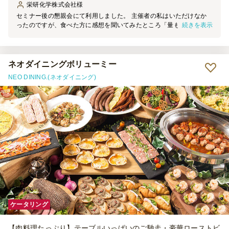
栄研化学株式会社
様
セミナー後の懇親会にて利用しました。 主催者の私はいただけなか
続きを表示
ったのですが、食べた方に感想を聞いてみたところ「量も丁度よく、
とても美味しかった」との好評価でした。 1時間の懇親会であったた
め、Boxで提供することによってお料理を取りに行くタイムロスを防
ぐことができ、 懇親会の時間を有意義に使えたと思います。 またフ
ードロスにもならず、片付けもBoxを捨てるだけなので、こちらも手
ネオダイニングボリューミー
間がかからず良かったです。 機会があれば、また利用したいと思い
NEO DINING.(ネオダイニング)
ます。
ケータリング
【肉料理たっぷり】テーブルいっぱいのご馳走・豪華ローストビ