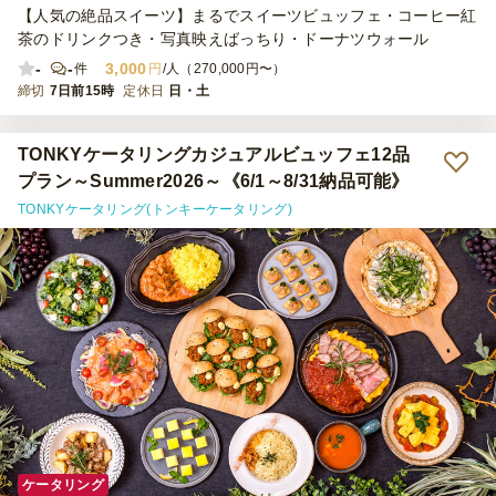
【人気の絶品スイーツ】まるでスイーツビュッフェ・コーヒー紅
茶のドリンクつき・写真映えばっちり・ドーナツウォール
-
-
3,000
件
円
/人（270,000円〜）
締切
7日前15時
定休日
日・土
TONKYケータリングカジュアルビュッフェ12品
プラン～Summer2026～《6/1～8/31納品可能》
TONKYケータリング(トンキーケータリング)
ケータリング