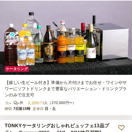
ケータリング
【嬉しい生ビール付き】準備から片付けまでお任せ・ワインやサ
ワーにソフトドリンクまで豊富なバリエーション・ドリンクプラ
ンのみで注文可
-
-
2,200
件
円
/人（270,000円〜）
締切
7日前15時
定休日
日・土
TONKYケータリングおしゃれビュッフェ13品プ