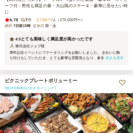
ーフ付・男性も満足の量・大山鶏のステーキ・豪華に見せたい時
に
4.79
7
3,700
件
円
/人（270,000円〜）
締切
7日前15時
定休日
日・土
とても美味しく満足度が高かったです
4.5
株式会社ジェブ
様
周年記念イベントにてケータリングをお願いしました。 きれいに飾
続きを表示
り付けもしていただき、とても豪華な雰囲気となり、参加者の方も喜
んでくれていました。 少しだけ炭水化物が多めかなと思いました
が、男性が多いパーティだったのでボリュームはあり良かったです。
ローストビーフのカッティングサービスもお願いしましたが、美味し
かったです。 参加メンバーからは食事が美味しかったと言ってもら
ピクニックプレートボリューミー
えたので、企画した側としてはとてもホッとしました。 お世話にな
NEO DINING.(ネオダイニング)
りました。