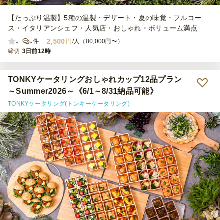
【たっぷり温製】5種の温製・デザート・夏の味覚・フルコー
ス・イタリアンシェフ・人気店・おしゃれ・ボリューム満点
-
-
2,500
件
円
/人（80,000円〜）
締切
3日前12時
TONKYケータリングおしゃれカップ12品プラン
～Summer2026～《6/1～8/31納品可能》
TONKYケータリング(トンキーケータリング)