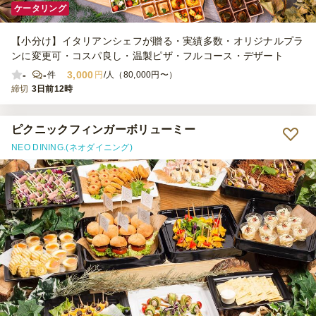
ケータリング
【小分け】イタリアンシェフが贈る・実績多数・オリジナルプラ
ンに変更可・コスパ良し・温製ピザ・フルコース・デザート
-
-
3,000
件
円
/人（80,000円〜）
締切
3日前12時
ピクニックフィンガーボリューミー
NEO DINING.(ネオダイニング)