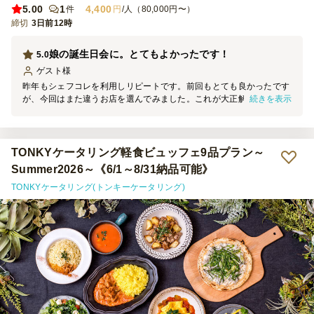
5.00
1
4,400
件
円
/人（80,000円〜）
締切
3日前12時
娘の誕生日会に。とてもよかったです！
5.0
ゲスト
様
昨年もシェフコレを利用しリピートです。前回もとても良かったです
続きを表示
が、今回はまた違うお店を選んでみました。これが大正解！見た目も
味も全て最高でした。費用調整のために追加でお寿司も頼みました
が、とても美味しかったです。 お料理をみんなで温めたりする作業
が盛り上がって良いです。また利用します！
TONKYケータリング軽食ビュッフェ9品プラン～
Summer2026～《6/1～8/31納品可能》
TONKYケータリング(トンキーケータリング)