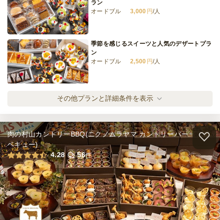
ラン
オードブル
3,000
円
/人
季節を感じるスイーツと人気のデザートプラ
ン
オードブル
2,500
円
/人
特製プリン2種と王道ケーキ3種の贅沢プラ
その他プランと詳細条件を表示
ン
オードブル
2,000
円
/人
肉の村山カントリーBBQ(ニクノムラヤマ カントリーバー
フルーツ堪能！パフェ&タルト豪華な2種プ
ベキュー)
ラン
4.28
56
件
オードブル
2,000
円
/人
パティシエおすすめ スイーツ4種のご褒美プ
ラン
オードブル
1,500
円
/人