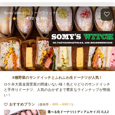
オードブル
700
円
/人
Somy'sWitch(ソミーズウィッチ)
④〈1人2個〉PREMIUM DELI＆SWEETSサ
4.72
35
件
ンドイッチプラン
オードブル
700
円
/人
⑤〈1人3個〉嬉しい個包装DELIサンドイッ
チプラン
オードブル
900
円
/人
⑥〈1人3個〉人気店のDELI＆スイーツサン
ドイッチプラン
8種野菜のサンドイッチとふわふわ生ドーナツが人気！
オードブル
900
円
/人
ロケ弁大賞金賞受賞の間違いない味！色とりどりのサンドイッチ
と手作りドーナツ、人気のおかずまで豊富なラインナップが勢揃
い！
⑦〈1人3個〉PREMIUMな自家製DELIサン
ドイッチプラン
おすすめプラン
400～600
価格帯：
円
オードブル
1,000
円
/人
選べる生ドーナツ(ミディアムサイズ) /1人2