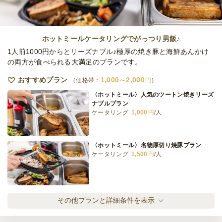
ホットミールケータリングでがっつり男飯♪
1人前1000円からとリーズナブル♪極厚の焼き豚と海鮮あんかけ
の両方が食べられる大満足のプランです。
おすすめプラン
1,000～2,000
価格帯：
円
〈ホットミール〉人気のツートン焼きリーズ
ナブルプラン
ケータリング
1,000
円
/人
〈ホットミール〉名物厚切り焼豚プラン
ケータリング
1,500
円
/人
〈ホットミール〉ボリューム満点プラン
その他プランと詳細条件を表示
ケータリング
2,000
円
/人