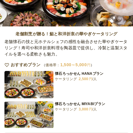
老舗割烹が贈る！鮨と和洋折衷の華やぎケータリング
老舗懐石の技と元ホテルシェフの感性を融合させた華やぎケータ
リング！寿司や和洋折衷料理を陶器皿で提供し、冷製と温製スタ
イルを選べる柔軟さも魅力。
おすすめプラン
1,500～5,000
価格帯：
円
懐石ろっかせん HANAプラン
ケータリング
2,500
円
/人
懐石ろっかせん MIYABIプラン
ケータリング
3,000
円
/人