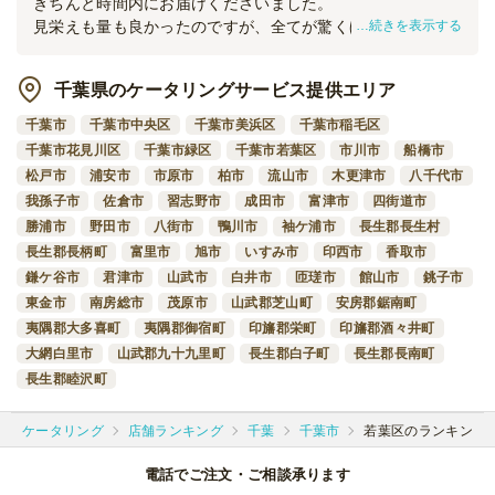
きちんと時間内にお届けくださいました。
オードブル
3,000
円
/人
続きを表示する
見栄えも量も良かったのですが、全てが驚くほど冷た過ぎる
ことが残念でした。
ケイタリングなので熱々で届くとは思っていませんでした
千葉県のケータリングサービス提供エリア
全てのプランを見る（8件）
が、お肉もソースもチーズも固まるほど…
慌てて器に移してレンチンを繰り返しました。
千葉市
千葉市中央区
千葉市美浜区
千葉市稲毛区
オードブル
温めると見た目も味も良かったです。
千葉市花見川区
千葉市緑区
千葉市若葉区
市川市
船橋市
3日前12時
締切
温める前提なら問題ないと思います。
松戸市
浦安市
市原市
柏市
流山市
木更津市
八千代市
日・土・祝
定休日
この低価格でこのレベルなら、ありがたいです。
我孫子市
佐倉市
習志野市
成田市
富津市
四街道市
42,000
最低ご注文金額
円
皆喜んでくれました。
勝浦市
野田市
八街市
鴨川市
袖ケ浦市
長生郡長生村
この時期なので外で大騒ぎはできず、社内の会議室で距離を
長生郡長柄町
富里市
旭市
いすみ市
印西市
香取市
あけ、ひっそりとでしたが、こういった会を諦めていたので
鎌ケ谷市
君津市
山武市
白井市
匝瑳市
館山市
銚子市
助かりました。
東金市
南房総市
茂原市
山武郡芝山町
安房郡鋸南町
夷隅郡大多喜町
夷隅郡御宿町
印旛郡栄町
印旛郡酒々井町
大網白里市
山武郡九十九里町
長生郡白子町
長生郡長南町
長生郡睦沢町
ケータリング
店舗ランキング
千葉
千葉市
若葉区のランキング
電話でご注文・ご相談承ります