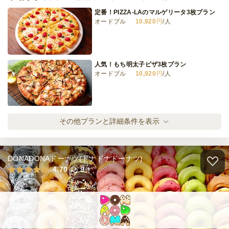
定番！PIZZA-LAのマルゲリータ3枚プラン
オードブル
10,920
円
/人
懐石ROKKASEN 特選
オードブル
3,500
円
/人
人気！もち明太子ピザ3枚プラン
オードブル
10,920
円
/人
全てのプランを見る（11件）
オードブル
3日前12時
締切
ロングセラー！テリヤキチキン3枚プラン
その他プランと詳細条件を表示
10,000
最低ご注文金額
円
オードブル
11,940
円
/人
ケータリング
5日前12時
締切
DONADONAドーナツ(ドナドナドーナツ)
80,000
最低ご注文金額
円
絶品！PIZZA-LAのカレーモントレー3枚プ
4.70
9
件
ラン
オードブル
12,360
円
/人
旨み×贅沢！シーフードイタリアーナ3枚プ