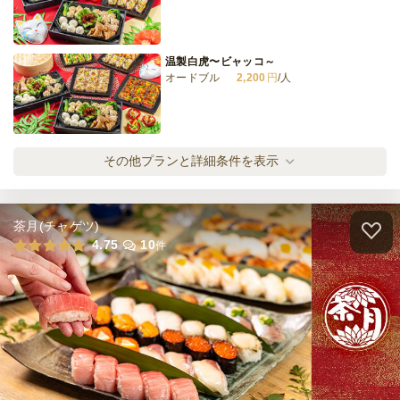
温製白虎〜ビャッコ～
オードブル
2,200
円
/人
温製朱雀〜スザク〜
その他プランと詳細条件を表示
オードブル
2,860
円
/人
茶月(チャゲツ)
温製青龍〜セイリュウ～
4.75
10
件
オードブル
3,630
円
/人
温製麒麟〜キリン〜
オードブル
4,400
円
/人