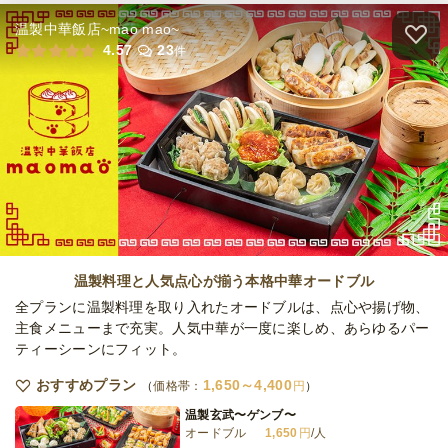
温製中華飯店~mao mao~
全てのプランを見る（3件）
4.57
23
件
ケータリング
5日前18時
締切
40,000
最低ご注文金額
円
温製料理と人気点心が揃う本格中華オードブル
全プランに温製料理を取り入れたオードブルは、点心や揚げ物、
主食メニューまで充実。人気中華が一度に楽しめ、あらゆるパー
ティーシーンにフィット。
おすすめプラン
1,650～4,400
価格帯：
円
温製玄武〜ゲンブ〜
オードブル
1,650
円
/人