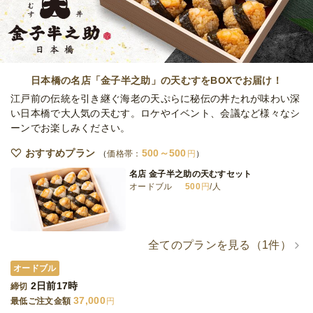
オードブル
3,500
円
/人
全てのプランを見る（5件）
日本橋の名店「金子半之助」の天むすをBOXでお届け！
オードブル
江戸前の伝統を引き継ぐ海老の天ぷらに秘伝の丼たれが味わい深
3日前12時
締切
い日本橋で大人気の天むす。ロケやイベント、会議など様々なシ
34,000
最低ご注文金額
円
ーンでお楽しみください。
おすすめプラン
500～500
価格帯：
円
名店 金子半之助の天むすセット
オードブル
500
円
/人
全てのプランを見る（1件）
オードブル
2日前17時
締切
37,000
最低ご注文金額
円