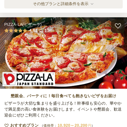
懐石ろっかせん AOIプラン
その他プランと詳細条件を表示
ケータリング
4,000
円
/人
PIZZA-LA(ピザーラ)
懐石ろっかせん TOKUSENプラン
4.81
13
件
ケータリング
5,000
円
/人
懐石ROKKASEN 華
オードブル
1,500
円
/人
懐石ROKKASEN 雅
オードブル
2,000
円
/人
懇親会、パーティに！毎日食べても飽きないピザをお届け
ピザーラが大切な集まりを盛り上げる！幹事様も安心の、華やか
で満足度の高い食体験をお届けします。イベントや懇親会、歓送
迎会にぜひご利用ください。
懐石ROKKASEN 葵
オードブル
2,500
円
/人
おすすめプラン
10,920～20,200
価格帯：
円