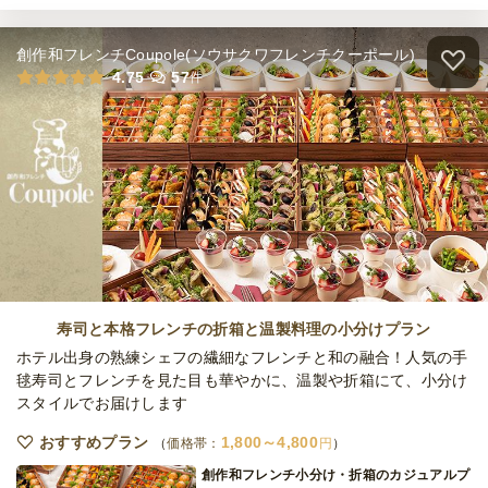
創作和フレンチCoupole(ソウサクワフレンチクーポール)
デラックスタンドリーBBQプラン
4.75
57
件
オードブル
2,500
円
/人
全てのプランを見る（4件）
オードブル
2日前12時
締切
38,000
最低ご注文金額
円
寿司と本格フレンチの折箱と温製料理の小分けプラン
ホテル出身の熟練シェフの繊細なフレンチと和の融合！人気の手
毬寿司とフレンチを見た目も華やかに、温製や折箱にて、小分け
スタイルでお届けします
おすすめプラン
1,800～4,800
価格帯：
円
創作和フレンチ小分け・折箱のカジュアルプ