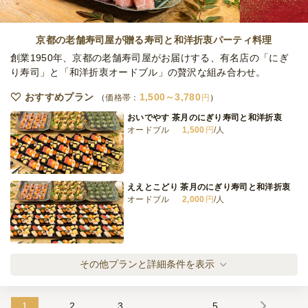
全てのプランを見る（5件）
京都の老舗寿司屋が贈る寿司と和洋折衷パーティ料理
オードブル
創業1950年、京都の老舗寿司屋がお届けする、有名店の「にぎ
3日前12時
締切
り寿司」と「和洋折衷オードブル」の贅沢な組み合わせ。
40,000
最低ご注文金額
円
おすすめプラン
1,500～3,780
価格帯：
円
おいでやす 茶月のにぎり寿司と和洋折衷
オードブル
1,500
円
/人
ええとこどり 茶月のにぎり寿司と和洋折衷
オードブル
2,000
円
/人
はんなり 茶月のにぎり寿司と和洋折衷
その他プランと詳細条件を表示
オードブル
2,500
円
/人
1
2
3
…
5