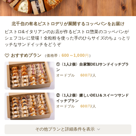
全てのプランを見る（5件）
北千住の有名ビストロデリが展開するコッペパンをお届け
オードブル
ビストロ&イタリアンのお店が作るビストロ惣菜のコッペパンが
2日前12時
締切
シェフコレに登場！全粒粉を使った手のひらサイズのちょっとリ
39,000
最低ご注文金額
円
ッチなサンドイッチをどうぞ
おすすめプラン
600～1,000
価格帯：
円
①〈1人2個〉自家製DELIサンドイッチプラ
ン
オードブル
600
円
/人
②〈1人2個〉嬉しいDELI＆スイーツサンド
イッチプラン
オードブル
600
円
/人
③〈1人2個〉PREMIUM 贅沢DELIサンドイ
その他プランと詳細条件を表示
ッチプラン