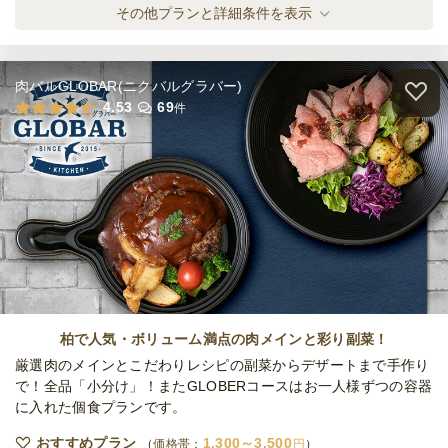
締切
[1人2個]惣菜ドーナツ アソートプラン
その他プランと詳細条件を表示
10,920
最低ご注文金額
円
オードブル
400
円
/人
肉バルGLOBAR(ニクバルグラバー)
全てのプランを見る（3件）
4.53
69
件
オードブル
2日前14時
締切
※定休日を除く営業日換算
日
定休日
22,000
最低ご注文金額
円
柏で人気・ボリューム満点の肉メインと彩り副菜！
厳選肉のメインとこだわりレシピの副菜からデザートまで手作り
で！全品「小分け」！またGLOBERコースはお一人様ずつの容器
に入れた個食プランです。
おすすめプラン
1,300～3,500
価格帯：
円