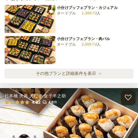
小分けブッフェプラン・カジュアル
オードブル
1,300
円
/人
小分けブッフェプラン・肉バル
オードブル
2,000
円
/人
小分けブッフェプラン・グラバー
その他プランと詳細条件を表示
オードブル
3,000
円
/人
日本橋 天丼 天むす 金子半之助
GLOBARライトコース
4.82
48
件
オードブル
2,500
円
/人
肉バル GLOBARコース