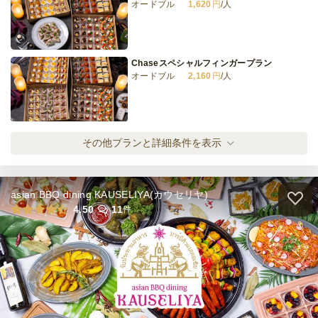
オードブル
1,620
円
/人
Chaseスペシャルフィンガープラン
オードブル
2,160
円
/人
Chaseプレミアムフィンガープラン
その他プランと詳細条件を表示
オードブル
3,240
円
/人
asian BBQ dining KAUSELIYA(カウセリヤ)
大人のスイーツプラン
4.50
11
件
オードブル
1,620
円
/人
大人のスイーツプラン プレミアム
オードブル
2,500
円
/人