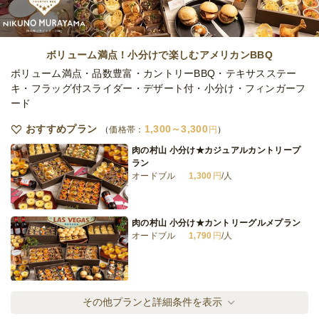
華やかプリン×ケーキ×焼菓子 お手軽プラン
オードブル
1,200
円
/人
ボリューム満点！小分けで楽しむアメリカンBBQ
ボリューム満点・品数豊富・カントリーBBQ・テキサスステー
キ・フラッグ付スライダー・デザート付・小分け・フィンガーフ
ード
2種のフルーツ焼タルトと定番ケーキのアソ
ート
おすすめプラン
1,300～3,300
価格帯：
円
オードブル
1,080
円
/人
肉の村山 小分け★カジュアルカントリープ
ラン
オードブル
1,300
円
/人
愛らしいクマケーキ&サブレ ウルスのプチプ
ラン
オードブル
800
円
/人
肉の村山 小分け★カントリーグルメプラン
オードブル
1,790
円
/人
全てのプランを見る（8件）
オードブル
3日前19時
締切
肉の村山 小分け★トリプルBBQプラン
その他プランと詳細条件を表示
※定休日を除く営業日換算
オードブル
2,390
円
/人