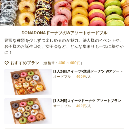
ラン
オードブル
14,400
円
/人
PIZZA-LAが贈る定番3種プラン
オードブル
11,420
円
/人
DONADONAドーナツのWアソートオードブル
豊富な種類を少しずつ楽しめるのが魅力。法人様のイベントや、
お子様のお誕生日会、女子会など、どんな集まりも一気に華やか
に！
PIZZA-LAが贈る人気3種プラン
オードブル
11,600
円
/人
おすすめプラン
400～400
価格帯：
円
[1人2個]スイーツ×惣菜ドーナツ Wアソート
オードブル
400
円
/人
PIZZA-LAが贈る厳選3種プラン
オードブル
12,420
円
/人
[1人2個]スイーツドーナツ アソートプラン
オードブル
400
円
/人
全てのプランを見る（20件）
オードブル
2日前12時