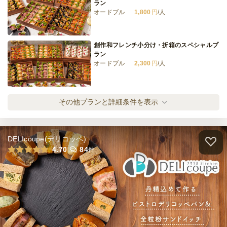
ラン
オードブル
1,800
円
/人
創作和フレンチ小分け・折箱のスペシャルプ
ラン
オードブル
2,300
円
/人
創作和フレンチ小分け・折箱のデラックスプ
その他プランと詳細条件を表示
ラン
オードブル
2,800
円
/人
DELIcoupe(デリコッペ)
創作和フレンチ小分け・折箱のプレミアムプ
4.70
84
件
ラン
オードブル
3,800
円
/人
創作和フレンチ小分け・折箱ラグジュアリー
プラン
オードブル
4,800
円
/人