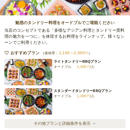
全てのプランを見る（5件）
魅惑のタンドリー料理をオードブルでご堪能ください
オードブル
当店のコンセプトである「多様なアジアン料理とタンドリー窯料
3日前12時
締切
理の魅力を一つに」を体現するお料理をラインナップ。様々なシ
38,000
最低ご注文金額
円
ーンでご利用ください。
おすすめプラン
1,100～2,500
価格帯：
円
ライトタンドリーBBQプラン
オードブル
1,100
円
/人
スタンダードタンドリーBBQプラン
オードブル
1,300
円
/人
スペシャルタンドリーBBQプラン
その他プランと詳細条件を表示
オードブル
1,800
円
/人