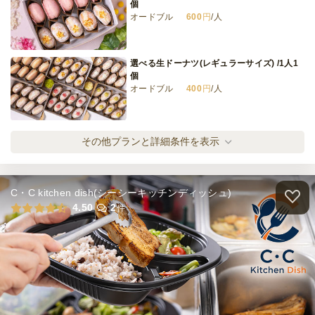
個
オードブル
600
円
/人
⑧〈1人3個〉PREMIUM DELI＆SWEETSサ
ンドイッチプラン
オードブル
1,000
円
/人
選べる生ドーナツ(レギュラーサイズ) /1人1
個
オードブル
400
円
/人
全てのプランを見る（8件）
オードブル
2日前12時
締切
全てのプランを見る（2件）
その他プランと詳細条件を表示
39,000
最低ご注文金額
円
オードブル
3日前15時
締切
※定休日を除く営業日換算
C・C kitchen dish(シーシーキッチンディッシュ)
日・土・祝
定休日
4.50
2
件
39,000
最低ご注文金額
円