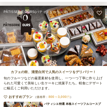
PÂTISSERIE OURS(パティスリーウルス)
カフェの街、清澄白河で人気のスイーツをデリバリー！
旬のフルーツなどの厳選素材を使用し、一つ一つ丁寧に作り上げ
られた可愛くて美味しい生ケーキに焼菓子たち。軽食にデザート
に幅広くご利用いただけます。
おすすめプラン
800～3,000
価格帯：
円
パティシエ特選 本格スイーツフルコースプ