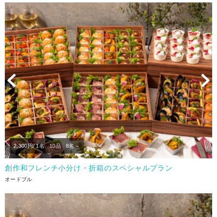
Previous
N
2,300
円/ 1名
10品
8名～
創作和フレンチ小分け・折箱のスペシャルプラン
オードブル