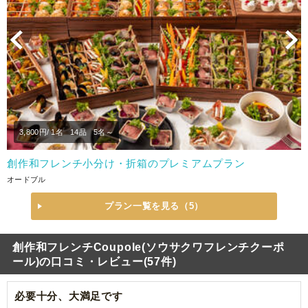
Previous
N
3,800
円/ 1名
14品
5名～
創作和フレンチ小分け・折箱のプレミアムプラン
オードブル
プラン一覧を見る（5）
創作和フレンチCoupole(ソウサクワフレンチクーポ
ール)の口コミ・レビュー(57件)
必要十分、大満足です