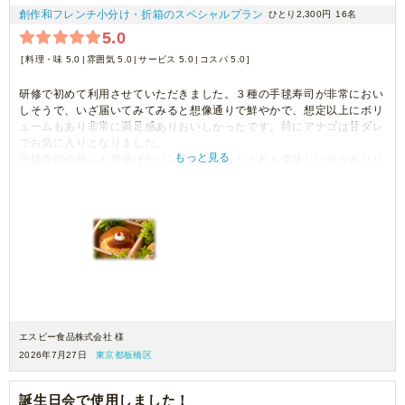
創作和フレンチ小分け・折箱のスペシャルプラン
ひとり2,300円
16名
5.0
料理・味 5.0
雰囲気 5.0
サービス 5.0
コスパ 5.0
研修で初めて利用させていただきました。３種の手毬寿司が非常におい
しそうで、いざ届いてみてみると想像通りで鮮やかで、想定以上にボリ
ュームもあり非常に満足感ありおいしかったです。特にアナゴは甘ダレ
でお気に入りとなりました。
もっと見る
手毬寿司の他にも唐揚げやパンナコッタなどどれも美味しい品がありリ
ピート確定です。
エスビー食品株式会社 様
2026年7月27日
東京都板橋区
誕生日会で使用しました！