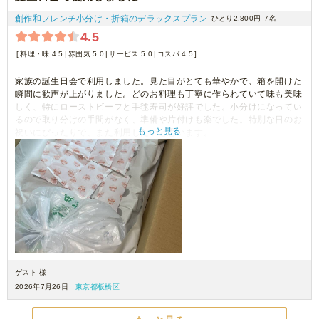
創作和フレンチ小分け・折箱のデラックスプラン
ひとり2,800円
7名
4.5
料理・味 4.5
雰囲気 5.0
サービス 5.0
コスパ 4.5
家族の誕生日会で利用しました。見た目がとても華やかで、箱を開けた
瞬間に歓声が上がりました。どのお料理も丁寧に作られていて味も美味
しく、特にローストビーフと手毬寿司が好評でした。小分けになってい
るので取り分けの手間がなく、準備や片付けも楽でした。特別な日のお
もっと見る
祝いにぴったりで、また利用したいと思います。
※ 夏の暑い日にも保冷剤たっぷりで配送されて安心でした。(写真)
ゲスト 様
2026年7月26日
東京都板橋区