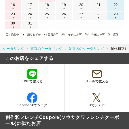
16
17
18
19
20
21
22
○
○
○
○
○
○
○
23
24
25
26
27
28
29
○
○
○
○
○
○
○
30
31
○
○
◯
：受付中
▲
：残りわずか
×
：受付終了
AM
：午前のみ可
PM
：午後のみ可
休
：店休
ケータリング
東京のケータリング
足立区のケータリング
創作和フレン
このお店をシェアする
LINEで教える
メールで教える
Facebookでシェア
Xでシェア
創作和フレンチCoupole(ソウサクワフレンチクーポ
ール)に似たお店