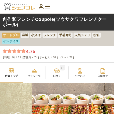
創作和フレンチCoupole(ソウサクワフレンチクー
ポール)
オードブル
温製
小分け
フレンチ
手毬寿司
人気シェフ
折箱
インボイス
4.75
料理・味 4.78
雰囲気 4.74
サービス 4.58
コスパ 4.72
57
店舗トップ
プラン一覧
口コミ
こだわり
店舗概要