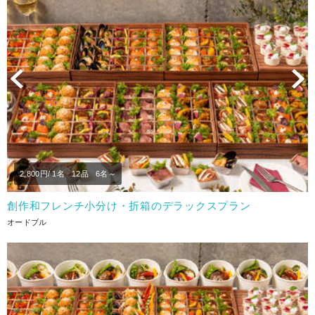
Previous
N
2,800
円/ 1名
12品
6名～
創作和フレンチ小分け・折箱のデラックスプラン
オードブル