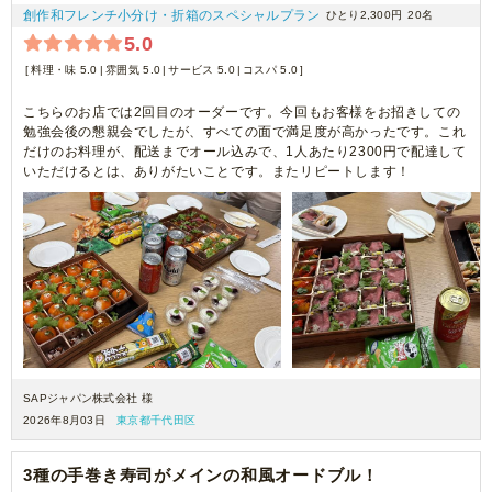
創作和フレンチ小分け・折箱のスペシャルプラン
ひとり2,300円
20名
5.0
料理・味 5.0
雰囲気 5.0
サービス 5.0
コスパ 5.0
こちらのお店では2回目のオーダーです。今回もお客様をお招きしての
勉強会後の懇親会でしたが、すべての面で満足度が高かったです。これ
だけのお料理が、配送までオール込みで、1人あたり2300円で配達して
いただけるとは、ありがたいことです。またリピートします！
SAPジャパン株式会社 様
2026年8月03日
東京都千代田区
3種の手巻き寿司がメインの和風オードブル！