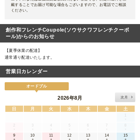
戴することでお届け可能な場合もございますので、お電話でご相談
ください。
創作和フレンチCoupole(ソウサクワフレンチクーポ
ール)からのお知らせ
【夏季休業の配達】
通常通り配達いたします。
営業日カレンダー
オードブル
2026年8月
次月
日
月
火
水
木
金
土
1
×
2
3
4
5
6
7
8
×
×
×
×
×
×
×
9
10
11
12
13
14
15
○
○
○
○
○
○
○