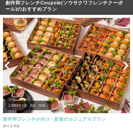
創作和フレンチCoupole(ソウサクワフレンチクーポ
ール)のおすすめプラン
Previous
N
1,800
円/ 1名
8品
10名～
創作和フレンチ小分け・折箱のカジュアルプラン
オードブル