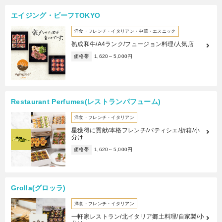
エイジング・ビーフTOKYO
洋食・フレンチ・イタリアン・中華・エスニック
熟成和牛/A4ランク/フュージョン料理/人気店
価格帯
1,620～5,000円
Restaurant Perfumes(レストランパフューム)
洋食・フレンチ・イタリアン
星獲得に貢献/本格フレンチ/パティシエ/折箱/小
分け
価格帯
1,620～5,000円
Grolla(グロッラ)
洋食・フレンチ・イタリアン
一軒家レストラン/北イタリア郷土料理/自家製/小