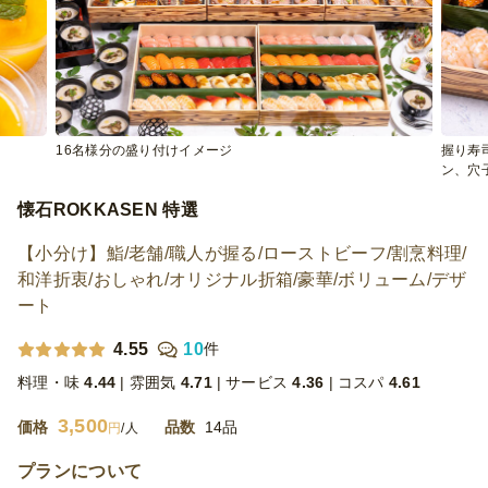
16名様分の盛り付けイメージ
握り寿
ン、穴
懐石ROKKASEN 特選
【小分け】鮨/老舗/職人が握る/ローストビーフ/割烹料理/
和洋折衷/おしゃれ/オリジナル折箱/豪華/ボリューム/デザ
ート
4.55
10
件
料理・味
4.44
雰囲気
4.71
サービス
4.36
コスパ
4.61
3,500
価格
品数
14品
円
/人
プランについて