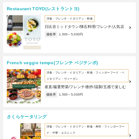
Restaurant TOYO(レストラントヨ)
洋食・フレンチ・イタリアン・和食
日比谷ミッドタウン/懐石料理/フレンチ/人気店
価格帯
1,500～5,000円
French veggie tempo(フレンチ ベジテンポ)
洋食・フレンチ・イタリアン・和食・フィンガーフード・ベ
ジタリアン・ヴィーガン
産直/厳選野菜/フレンチ/創作/温製/五感で楽しむ
価格帯
1,500～5,000円
さくらケータリング
洋食・フレンチ・イタリアン・和食・寿司・フィンガーフー
ド・中華・エスニック