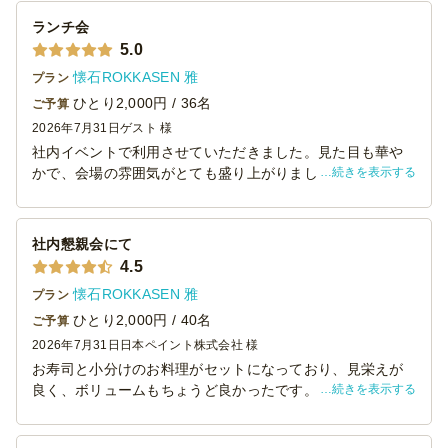
ランチ会
5.0
懐石ROKKASEN 雅
プラン
ひとり2,000円 / 36名
ご予算
2026年7月31日
ゲスト 様
社内イベントで利用させていただきました。見た目も華や
続きを表示する
かで、会場の雰囲気がとても盛り上がりました。特にお寿
司が参加者の皆さまに好評でした。今回はオードブルを利
用しましたが、今後機会がありましたら、ぜひケータリン
グも利用させていただきたいと思います。ありがとうござ
社内懇親会にて
いました。
4.5
懐石ROKKASEN 雅
プラン
ひとり2,000円 / 40名
ご予算
2026年7月31日
日本ペイント株式会社 様
お寿司と小分けのお料理がセットになっており、見栄えが
続きを表示する
良く、ボリュームもちょうど良かったです。一人当たりの
お寿司の種類がもう何貫か増やしていただけるとありがた
いです。