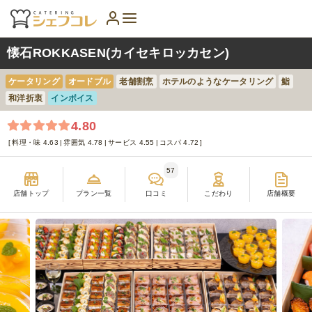
懐石ROKKASEN(カイセキロッカセン)
ケータリング
オードブル
老舗割烹
ホテルのようなケータリング
鮨
和洋折衷
インボイス
4.80
料理・味 4.63
雰囲気 4.78
サービス 4.55
コスパ 4.72
57
店舗トップ
プラン一覧
口コミ
こだわり
店舗概要