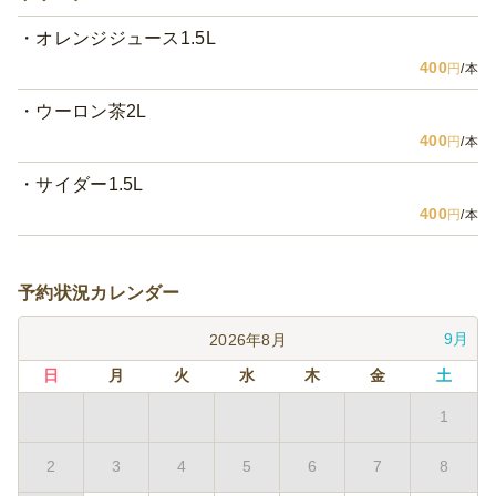
オレンジジュース1.5L
400
円
/本
ウーロン茶2L
400
円
/本
サイダー1.5L
400
円
/本
予約状況カレンダー
9月
2026年8月
日
月
火
水
木
金
土
1
2
3
4
5
6
7
8