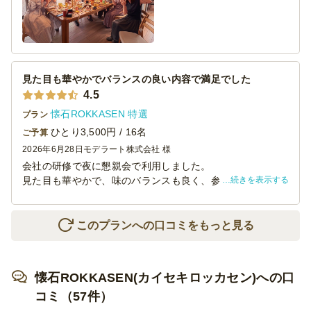
たのも好印象でした。
美味しい食事を味わいながら思い出話や近況報告に花が咲
き、心おどる特別な時間となりました。
見た目も華やかでバランスの良い内容で満足でした
4.5
懐石ROKKASEN 特選
プラン
ひとり3,500円 / 16名
ご予算
2026年6月28日
モデラート株式会社 様
会社の研修で夜に懇親会で利用しました。
続きを表示する
見た目も華やかで、味のバランスも良く、参加者からも
「美味しい！」という声が多く、とても好評でした。
配送も予定時間ぴったりで、梱包も丁寧だったため、当日
の受け取りや準備もスムーズに進められました。
このプランへの口コミをもっと見る
全体的に満足度が高く、また機会があれば利用したいと思
います。
懐石ROKKASEN(カイセキロッカセン)への口
コミ（57件）