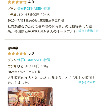
4.0
懐石ROKKASEN 特選
プラン
ひとり3,500円 / 24名
ご予算
2026年7月31日
株式会社三菱総合研究所 様
社内懇親会のために各料理のお写真との比較等をした結
続きを表示する
果、今回懐石ROKKASENさんのオードブルを注文しまし
た。
値段の割には料理の量と質ともによくて参加者からも大変
好評でした。またお願いしたいと思います！
㊗️40歳
5.0
懐石ROKKASEN 特選
プラン
ひとり3,500円 / 8名
ご予算
2026年7月26日
ゲスト 様
大学時代の友人と久しぶりに集まり、とても楽しい時間を
続きを表示する
過ごしました。
テーブルには美味しく華やかな料理がずらりと並び、その
彩り豊かで魅力的な品々に、会話もいっそう弾みました。
料理はどれも小分けに用意されていたため、各自が好きな
ものをブッフェ形式で自由に取って楽しめるスタイルだっ