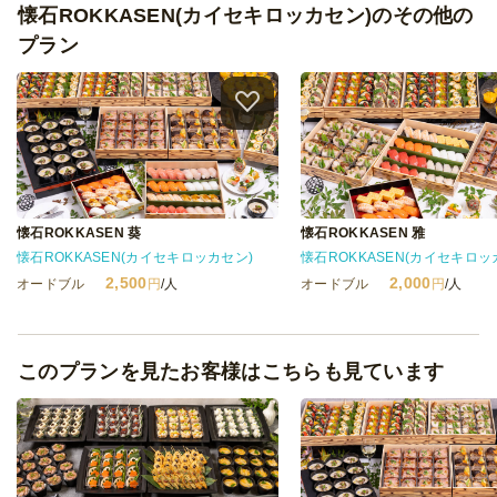
懐石ROKKASEN(カイセキロッカセン)のその他の
プラン
懐石ROKKASEN 葵
懐石ROKKASEN 雅
懐石ROKKASEN(カイセキロッカセン)
懐石ROKKASEN(カイセキロッ
2,500
2,000
オードブル
円
/人
オードブル
円
/人
このプランを見たお客様はこちらも見ています