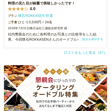
料理の見た目が綺麗で美味しかったです！
4.0
懐石ROKKASEN 特選
プラン
ひとり3,500円 / 24名
ご予算
2026年7月31日
株式会社三菱総合研究所 様
社内懇親会のために各料理のお写真との比較等をした結
続きを表示する
果、今回懐石ROKKASENさんのオードブルを注文しまし
た。
値段の割には料理の量と質ともによくて参加者からも大変
口コミをもっと見る（57）
好評でした。またお願いしたいと思います！