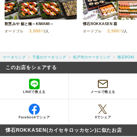
割烹みや 鮨と極～KIWAMI～
懐石ROKKASEN 葵
3,500
2,500
オードブル
円
/人
オードブル
円
/人
ケータリング
千葉のケータリング
松戸市のケータリング
懐石ROKK
このお店をシェアする
LINEで教える
メールで教える
Facebookでシェア
Xでシェア
懐石ROKKASEN(カイセキロッカセン)に似たお店