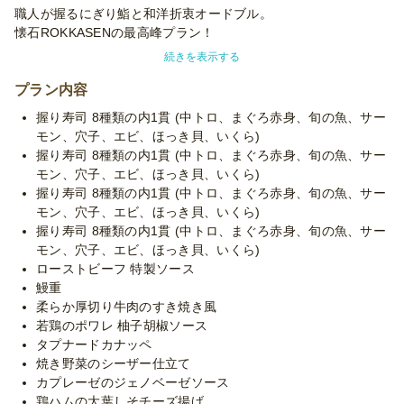
職人が握るにぎり鮨と和洋折衷オードブル。
懐石ROKKASENの最高峰プラン！
続きを表示する
握り鮨は、「中トロ、赤身、いくら、エビ、ほっき貝」など、海
の幸の贅沢を極めた厳選食材を使用。
プラン内容
握り寿司 8種類の内1貫 (中トロ、まぐろ赤身、旬の魚、サー
創作料理も、鰻重やローストビーフ、牛すき焼きなど、圧倒的な
モン、穴子、エビ、ほっき貝、いくら)
満足感を実現します。
握り寿司 8種類の内1貫 (中トロ、まぐろ赤身、旬の魚、サー
モン、穴子、エビ、ほっき貝、いくら)
品数も豊富な全14品で、ゲストを最高のホスピタリティでお迎
握り寿司 8種類の内1貫 (中トロ、まぐろ赤身、旬の魚、サー
えしたい特別なパーティーに最適なプランです。
モン、穴子、エビ、ほっき貝、いくら)
握り寿司 8種類の内1貫 (中トロ、まぐろ赤身、旬の魚、サー
※使い捨て容器でお届けするデリバリープランです。設置・配
モン、穴子、エビ、ほっき貝、いくら)
膳・撤収等のサービスはついておりません。
ローストビーフ 特製ソース
※「2卓に配置」などお客様ご指定の数の島数に分けての盛り付
鰻重
けも可能です(最大3島まで)。島分け対応時、島数×500円の追加
柔らか厚切り牛肉のすき焼き風
料金を頂戴いたします。
若鶏のポワレ 柚子胡椒ソース
※季節毎の仕入れによりメニューが変わる場合がございます。予
タプナードカナッペ
めご了承ください。
焼き野菜のシーザー仕立て
カプレーゼのジェノベーゼソース
鶏ハムの大葉しそチーズ揚げ