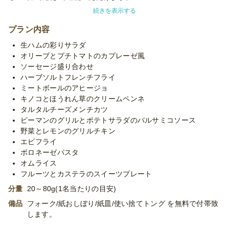
続きを表示する
※使い捨て容器でお届けするデリバリープランです。設置・配
膳・撤収等のサービスはついておりません。
プラン内容
※「10卓に配置」などお客様ご指定の数の卓に配置する場合、
生ハムの彩りサラダ
追加容器代金をいただいたり、容器が変更になる場合がございま
オリーブとプチトマトのカプレーゼ風
す。予めご了承くださいませ。
ソーセージ盛り合わせ
※季節毎の仕入れによりメニューが変わる場合がございます。予
ハーブソルトフレンチフライ
めご了承ください。
ミートボールのアヒージョ
※プランに記載のあるメニュー以外もご対応が可能です。お気軽
キノコとほうれん草のクリームペンネ
に御相談ください。
タルタルチーズメンチカツ
ピーマンのグリルとポテトサラダのバルサミコソース
野菜とレモンのグリルチキン
エビフライ
ボロネーゼパスタ
オムライス
フルーツとカステラのスイーツプレート
分量
20～80g(1名当たりの目安)
備品
フォーク/紙おしぼり/紙皿/使い捨てトング を無料で付帯致
します。