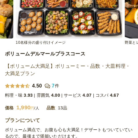
10名様分の盛り付けイメージ
野菜と
ボリュームデルマールプラスコース
【ボリューム大満足】ボリューミー・品数・大皿料理・
大満足プラン
4.50
7
件
料理・味
3.93
雰囲気
4.00
サービス
4.07
コスパ
4.67
1,990
価格
品数
13品
円
/人
プランについて
ボリューム満点で、お腹も心も大満足！デザートもついていてい
るので、最後まで堪能いただけます。