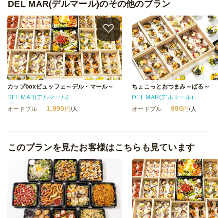
DEL MAR(デルマール)のその他のプラン
カップboxビュッフェ～デル・マール～
ちょこっとおつまみ～ばる～
DEL MAR(デルマール)
DEL MAR(デルマール)
1,990
990
オードブル
円
/人
オードブル
円
/人
このプランを見たお客様はこちらも見ています