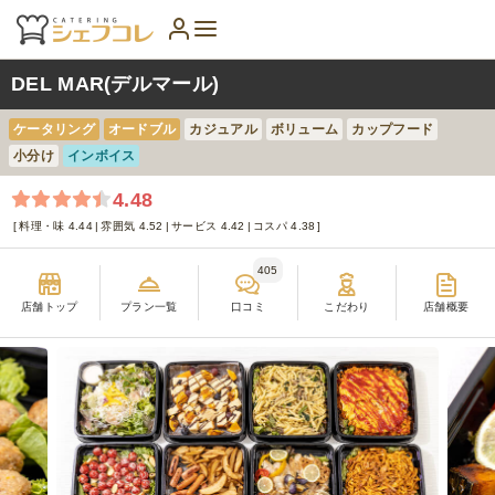
DEL MAR(デルマール)
ケータリング
オードブル
カジュアル
ボリューム
カップフード
小分け
インボイス
4.48
料理・味 4.44
雰囲気 4.52
サービス 4.42
コスパ 4.38
405
店舗トップ
プラン一覧
口コミ
こだわり
店舗概要