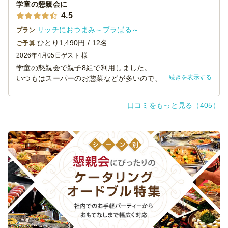
学童の懇親会に
4.5
リッチにおつまみ～プラばる～
プラン
ひとり1,490円 / 12名
ご予算
2026年4月05日
ゲスト 様
学童の懇親会で親子8組で利用しました。
続きを表示する
いつもはスーパーのお惣菜などが多いので、まずは見た目
にテンションが上がりました。
子どもたちには少し辛めの味付けなどもあったのですが
口コミをもっと見る（405）
（子どもたちは別の店舗の大皿料理も頼んでいたので、想
定通りそちらを中心に食べていました）、食後に出したフ
ルーツ盛り合わせはほぼ全て子供達が一瞬で完食しまし
た。
大人にとっては味もお酒に合う感じだったり、野菜も多め
で、お惣菜だと揚げ物中心になってしまうところいつもと
違うメニューで好評でした。
カップなので片付けも楽でしたし、付属のお皿やお箸など
も多めに持っていただけました。
また、配達の時の袋を最後にゴミ袋として活用できたのも
よかったです。
到着時間もこちらの要望通りに来ていただき助かりまし