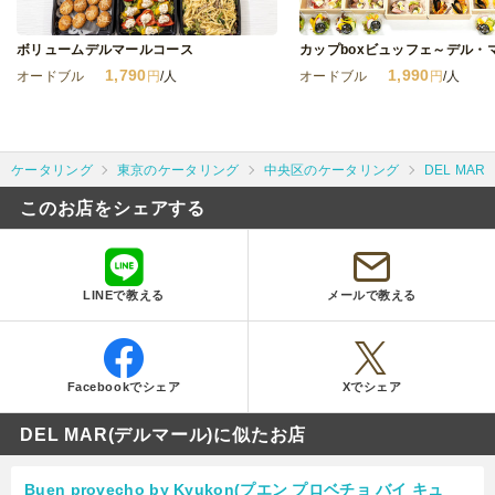
カップboxビュッフェ～デル・
ボリュームデルマールコース
1,990
1,790
オードブル
円
/人
オードブル
円
/人
ケータリング
東京のケータリング
中央区のケータリング
DEL MAR
このお店をシェアする
LINEで教える
メールで教える
Facebookでシェア
Xでシェア
DEL MAR(デルマール)に似たお店
Buen provecho by Kyukon(プエン プロベチョ バイ キュ