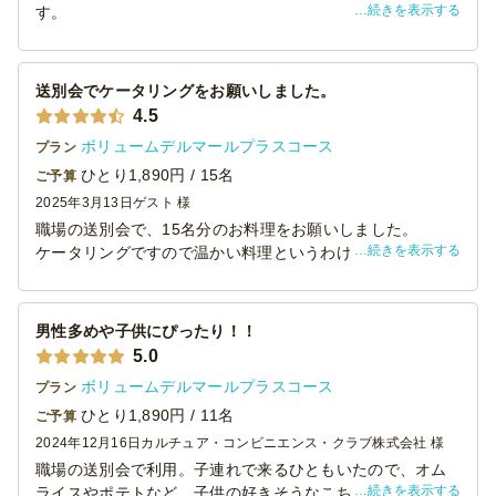
続きを表示する
す。
お値段が安いにもかかわらず、おいしかったですし、見た
目も豪華。
好きなものを好きなだけ選べるのも、届けてもらえるの
送別会でケータリングをお願いしました。
も、本当に良かったです。
4.5
また、機会がありましたらよろしくお願いいたします。
ボリュームデルマールプラスコース
プラン
ひとり1,890円 / 15名
ご予算
2025年3月13日
ゲスト 様
職場の送別会で、15名分のお料理をお願いしました。
続きを表示する
ケータリングですので温かい料理というわけにはいきませ
んが、サラダやお肉・揚げ物、ご飯・パスタなどをバラン
スよく用意いただき。
冷めていても美味しい料理でした。
男性多めや子供にぴったり！！
また、取り分け用のお皿やトング、おしぼりなども付いて
5.0
いましたので、料理を食べようとなったときに、あれがな
ボリュームデルマールプラスコース
プラン
いこれがないとならず、ストレスなく料理を楽しむことが
できました。
ひとり1,890円 / 11名
ご予算
2024年12月16日
カルチュア・コンビニエンス・クラブ株式会社 様
職場の送別会で利用。子連れで来るひともいたので、オム
続きを表示する
ライスやポテトなど、子供の好きそうなこちらにしまし