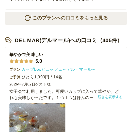
た。量はいっぱいあるし、味もそこそこおいしい（パスタ
もモチモチ）また使いたいです。
このプランへの口コミをもっと見る
DEL MAR(デルマール)への口コミ（405件）
華やかで美味しい
5.0
カップboxビュッフェ～デル・マール～
プラン
ひとり1,990円 / 14名
ご予算
2026年7月02日
ゲスト 様
女子会で利用しました。可愛いカップに入って華やか、ど
続きを表示する
れも美味しかったです。１つ１つはほんの一口なのと炭水
化物が少ないので量が心配で、フォッカッチャだけ足して
用意しましたが、大皿のローストポーク、フルーツ盛り合
わせもあり、女性には十分な量でした。無駄に余ることも
無く、準備〜片付けまでスムーズで、利用してよかったで
す。