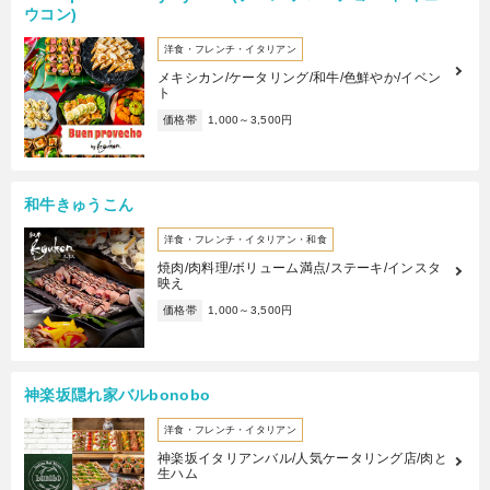
ウコン)
洋食・フレンチ・イタリアン
メキシカン/ケータリング/和牛/色鮮やか/イベン
ト
価格帯
1,000～3,500円
和牛きゅうこん
洋食・フレンチ・イタリアン・和食
焼肉/肉料理/ボリューム満点/ステーキ/インスタ
映え
価格帯
1,000～3,500円
神楽坂隠れ家バルbonobo
洋食・フレンチ・イタリアン
神楽坂イタリアンバル/人気ケータリング店/肉と
生ハム