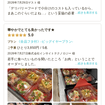
2026年7月29日
ゲスト 様
「デリバリーフードで小分けのコストも入っているから、
続きを表示する
まあこのぐらいだよね…」という妥協の必要がありませ
ん。
お味も良くボリュームもあり普段から美味しいものを食べ
慣れている女性陣から「美味しかった！大満足」と褒めら
華やかでとても良かったです★
れました。
5.0
有名レストランがデリバリーメニューを始めたのかと勘違
《全品フタ付》-ビッグイヤープラン-
プラン
いされたかたもいらっしゃるぐらい。
またこのような機会に利用させていただきます。
ひとり3,850円 / 5名
ご予算
2026年7月27日
株式会社インサイトテクノロジー 様
若手に食べたいものを聞いたところ「お肉」ということで
続きを表示する
オーダーしました。
これ以外に他店さんも利用して、バラエティに富んだ内容
にしました。
こちらのケータリングは華やかでどれもおいしかったで
す！
昨年は和食の有名店で頼んだのですが、中には若者ウケし
ないものも多く・・
今年は多いかなと思うくらい注文したのですが、あっとい
う間になくなってしまいました！