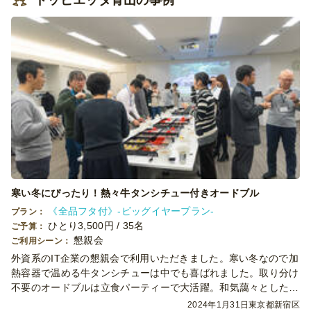
寒い冬にぴったり！熱々牛タンシチュー付きオードブル
《全品フタ付》-ビッグイヤープラン-
プラン：
ひとり3,500円 / 35名
ご予算：
懇親会
ご利用シーン：
外資系のIT企業の懇親会で利用いただきました。寒い冬なので加
熱容器で温める牛タンシチューは中でも喜ばれました。取り分け
不要のオードブルは立食パーティーで大活躍。和気藹々とした空
気の中で懇親会は幕を閉じました。
2024年1月31日
東京都新宿区