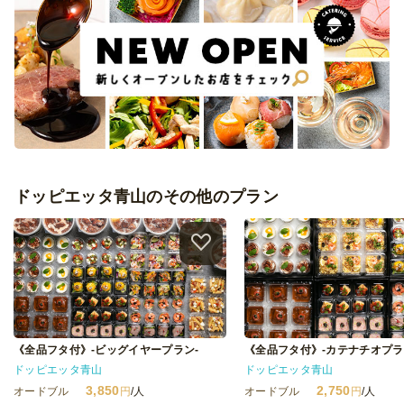
ドッピエッタ青山のその他のプラン
《全品フタ付》-ビッグイヤープラン-
《全品フタ付》-カテナチオプラ
ドッピエッタ青山
ドッピエッタ青山
3,850
2,750
オードブル
円
/人
オードブル
円
/人