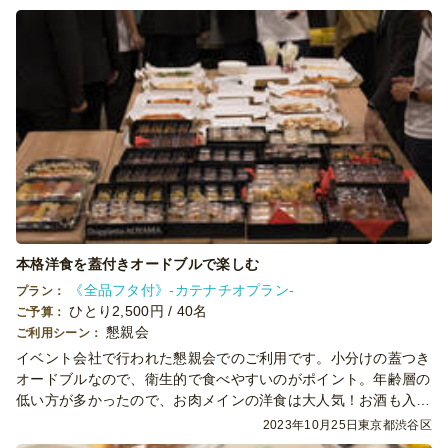
本格洋食を蓋付きオードブルで楽しむ
《全品フタ付》-カテナチオプラン-
プラン：
ひとり2,500円 / 40名
ご予算：
懇親会
ご利用シーン：
イベント会社で行われた懇親会でのご利用です。小分けの蓋つき
オードブルなので、衛生的で食べやすいのがポイント。年齢層の
低い方が多かったので、お肉メインの洋食は大人気！お酒も入
り、終始和やかな雰囲気でパーティーは幕を閉じました。
2023年10月25日
東京都渋谷区