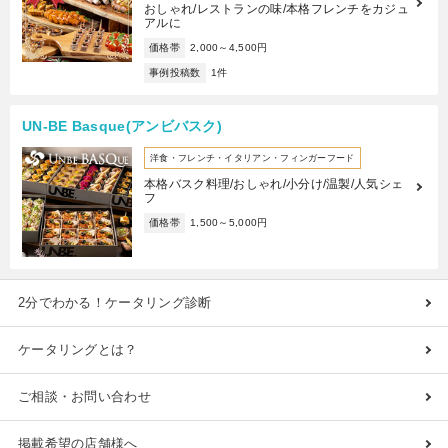
おしゃれ/レストランの味/本格フレンチをカジュ
アルに
価格帯
2,000～4,500円
事例投稿数
1件
UN-BE Basque(アンビバスク)
洋食・フレンチ・イタリアン・フィンガーフード
本格バスク料理/おしゃれ/小分け/温製/人気シェ
フ
価格帯
1,500～5,000円
2分でわかる！ケータリング診断
ケータリングとは？
ご相談・お問い合わせ
掲載希望の店舗様へ