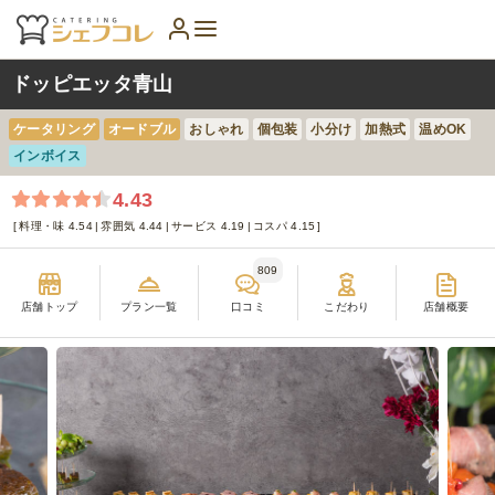
ドッピエッタ青山
ケータリング
オードブル
おしゃれ
個包装
小分け
加熱式
温めOK
インボイス
4.43
料理・味 4.54
雰囲気 4.44
サービス 4.19
コスパ 4.15
809
店舗トップ
プラン一覧
口コミ
こだわり
店舗概要