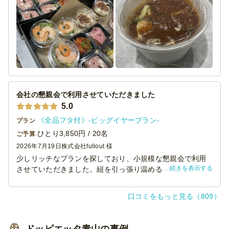
ビーフシチューは紐を引くと温まる方式でとても楽。
プチデザートも良い！
また次回頼もうと思いました！
会社の懇親会で利用させていただきました
5.0
《全品フタ付》-ビッグイヤープラン-
プラン
ひとり3,850円 / 20名
ご予算
2026年7月19日
株式会社fullout 様
少しリッチなプランを探しており、小規模な懇親会で利用
続きを表示する
させていただきました。紐を引っ張り温めるタイプの容器
に入っているビーフシチューがあったのですが、想像以上
にしっかり温まり、味も美味しかったようで好評でした。
口コミをもっと見る（809）
ドッピエッタ青山の事例