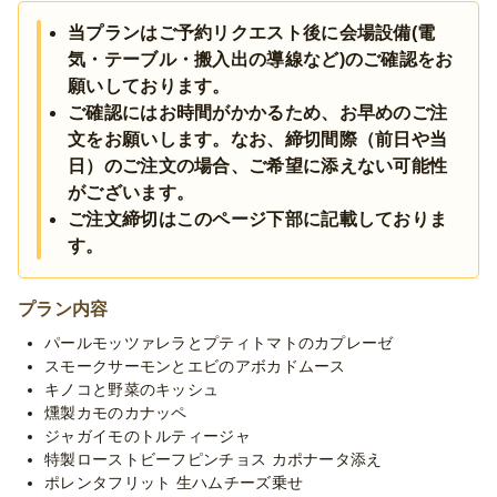
べやすく、会話の邪魔をしない設計に。
当プランはご予約リクエスト後に会場設備(電
気・テーブル・搬入出の導線など)のご確認をお
“ひとくちパエリア”は、手軽さと華やかさを両立した人気の一
品。テーブルを彩りながら、しっかり印象にも残ります。
願いしております。
「軽すぎない」「でも重すぎない」ちょうどいい満足感で、パー
ご確認にはお時間がかかるため、お早めのご注
ティーやイベントの満足度をぐっと引き上げるラインナップで
文をお願いします。なお、締切間際（前日や当
す。
日）のご注文の場合、ご希望に添えない可能性
がございます。
※お料理セッティング・撤収分のサービススタッフ人件費はプラ
ご注文締切はこのページ下部に記載しておりま
ン内に含まれております。(スタッフ人数をご指定の場合は別途
す。
人件費が発生する可能性がございます。)
※ご要望によりお料理の変更も可能ですので、お気軽にお問合せ
ください。
プラン内容
※季節毎の仕入れによりメニューが変わる場合がございます。予
めご了承ください。
パールモッツァレラとプティトマトのカプレーゼ
スモークサーモンとエビのアボカドムース
キノコと野菜のキッシュ
燻製カモのカナッペ
ジャガイモのトルティージャ
特製ローストビーフピンチョス カポナータ添え
ポレンタフリット 生ハムチーズ乗せ