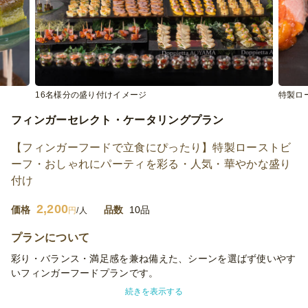
16名様分の盛り付けイメージ
特製ロ
フィンガーセレクト・ケータリングプラン
【フィンガーフードで立食にぴったり】特製ローストビ
ーフ・おしゃれにパーティを彩る・人気・華やかな盛り
付け
2,200
価格
品数
10品
円
/人
プランについて
彩り・バランス・満足感を兼ね備えた、シーンを選ばず使いやす
いフィンガーフードプランです。
続きを表示する
前菜からメイン、デザートまでを一口サイズで揃え、立食でも食