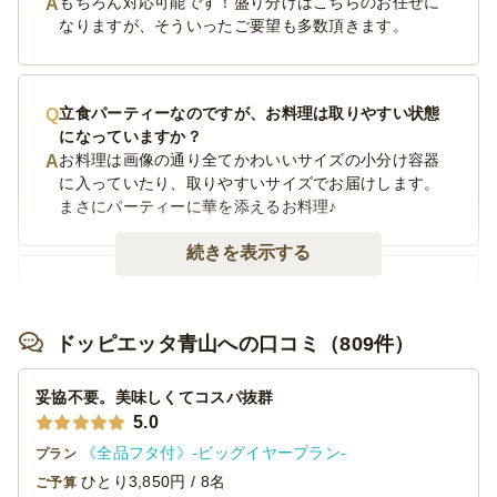
もちろん対応可能です！盛り分けはこちらのお任せに
なりますが、そういったご要望も多数頂きます。
立食パーティーなのですが、お料理は取りやすい状態
になっていますか？
お料理は画像の通り全てかわいいサイズの小分け容器
に入っていたり、取りやすいサイズでお届けします。
まさにパーティーに華を添えるお料理♪
続きを表示する
プラン以外のお料理も対応可能でしょうか？
キッチンにはイタリアン・和食のシェフがおりますの
ドッピエッタ青山への口コミ（809件）
で、可能な限り柔軟にご提案させていただきます。 ※
繁忙期には対応が難しい場合もございます。予めご了
承ください。
妥協不要。美味しくてコスパ抜群
5.0
《全品フタ付》-ビッグイヤープラン-
プラン
ひとり3,850円 / 8名
ご予算