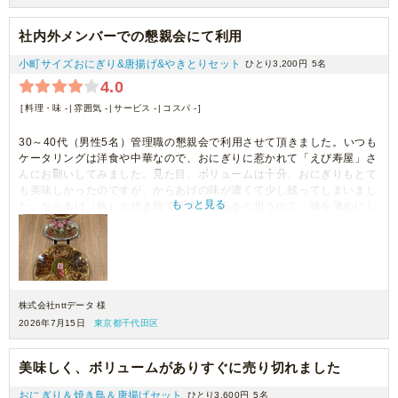
社内外メンバーでの懇親会にて利用
小町サイズおにぎり&唐揚げ&やきとりセット
ひとり3,200円
5名
4.0
料理・味 -
雰囲気 -
サービス -
コスパ -
30～40代（男性5名）管理職の懇親会で利用させて頂きました。いつも
ケータリングは洋食や中華なので、おにぎりに惹かれて「えび寿屋」さ
んにお願いしてみました。見た目、ボリュームは十分、おにぎりもとて
も美味しかったのですが、からあげの味が濃くて少し残ってしまいまし
もっと見る
た。からあげ（鳥）と焼き鳥で鳥疲れもあると思うので、味を薄めにし
て頂くのと、鳥以外のお料理を入れて頂けると嬉しいなと思いました。
またよろしくお願いします。
株式会社nttデータ 様
2026年7月15日
東京都千代田区
美味しく、ボリュームがありすぐに売り切れました
おにぎり＆焼き鳥＆唐揚げセット
ひとり3,600円
5名