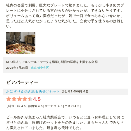
社内の会議で利用。巨大なプレートで驚きました。もう少し小さめのプ
レートに小分けされている方がありがたかったが、できないそうです。
ボリュームあって迫力満点だったが、箸で一口で食べられないせいか、
思ったほど人気がなかったような気がした。立食で手を使うものは難し
い。
NPO法人リアルワールドデータを構築し明日の医療を支援する会 様
2026年4月24日
東京都中央区
ビアパーティー
おにぎり＆焼き鳥＆唐揚げセット
ひとり3,600円
6名
4.5
料理・味 4.5
雰囲気 4.5
サービス 4.5
コスパ 4.5
ビール好きが集まった社内懇親会で、いつもとは違うお料理としておに
ぎりと焼き鳥、唐揚げのセットをたのみました。量もたっぷりでみなさ
ん満足されていました。焼き鳥も美味でした。