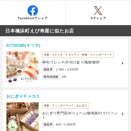
Facebookでシェア
Xでシェア
日本橋浜町えび寿屋に似たお店
KITSUNE(キツネ)
洋食・フレンチ・イタリアン・和食・フィンガーフード
寿司/フレンチ/片付け楽々/海鮮/創作
価格帯
1,500～3,500円
事例投稿数
2件
おにぎりチャカス
和食・フィンガーフード・おにぎり
おにぎり専門店/ボリューム/個包装/ロケ/イベン
ト
価格帯
400～1,650円