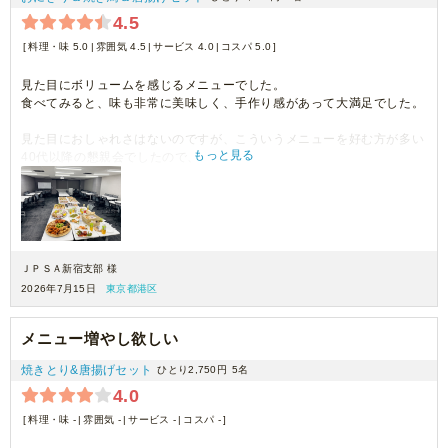
4.5
料理・味 5.0
雰囲気 4.5
サービス 4.0
コスパ 5.0
見た目にボリュームを感じるメニューでした。
食べてみると、味も非常に美味しく、手作り感があって大満足でした。
見た目におしゃれさはないのですが、こういうメニューを好む方が多い
もっと見る
40代以降の懇親会でしたので、
非常に人気があり、すぐに売り切れる状態でした。
焼き鳥や揚げ物関係もしっかりと作られたお惣菜という味付けで、ボリ
ュームを求めるような会には適しているお料理でした。
また注文いたします。
ＪＰＳＡ新宿支部 様
2026年7月15日
東京都港区
メニュー増やし欲しい
焼きとり&唐揚げセット
ひとり2,750円
5名
4.0
料理・味 -
雰囲気 -
サービス -
コスパ -