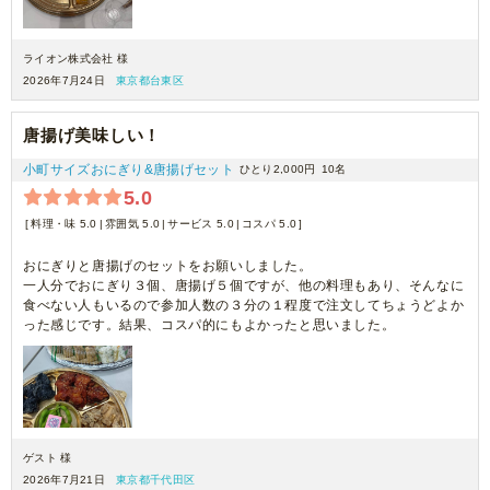
ライオン株式会社 様
2026年7月24日
東京都台東区
唐揚げ美味しい！
小町サイズおにぎり&唐揚げセット
ひとり2,000円
10名
5.0
料理・味 5.0
雰囲気 5.0
サービス 5.0
コスパ 5.0
おにぎりと唐揚げのセットをお願いしました。
一人分でおにぎり３個、唐揚げ５個ですが、他の料理もあり、そんなに
食べない人もいるので参加人数の３分の１程度で注文してちょうどよか
った感じです。結果、コスパ的にもよかったと思いました。
ゲスト 様
2026年7月21日
東京都千代田区