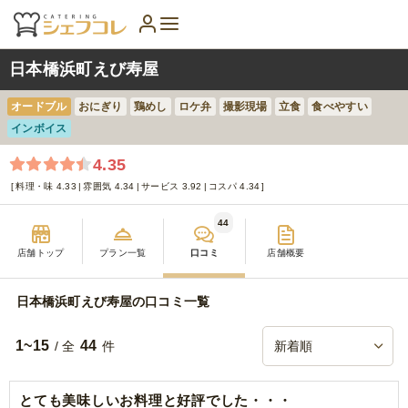
日本橋浜町えび寿屋
オードブル
おにぎり
鶏めし
ロケ弁
撮影現場
立食
食べやすい
インボイス
4.35
料理・味 4.33
雰囲気 4.34
サービス 3.92
コスパ 4.34
44
店舗トップ
プラン一覧
口コミ
店舗概要
日本橋浜町えび寿屋の口コミ一覧
1~15
44
/ 全
件
とても美味しいお料理と好評でした・・・