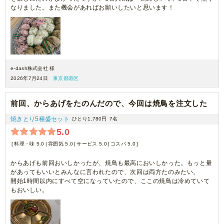
なりました。また機会があればお願いしたいと思います！
e-dash株式会社 様
2026年7月24日
東京都港区
前回、からあげをたのんだので、今回は焼鳥を注文した
焼きとり5種盛セット
ひとり1,780円
7名
5.0
料理・味 5.0
雰囲気 5.0
サービス 5.0
コスパ 5.0
からあげも前回おいしかったが、焼鳥も最高においしかった。もっと量
があってもいいとみんなに言われたので、次回は両方たのみたい。
開始1時間以内にすべて空になっていたので、ここの焼鳥は冷めていて
もおいしい。