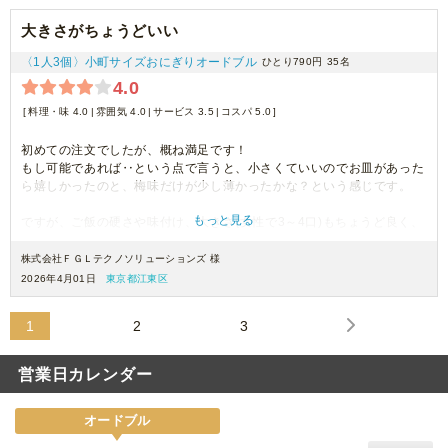
大きさがちょうどいい
〈1人3個〉小町サイズおにぎりオードブル
ひとり790円
35名
4.0
料理・味 4.0
雰囲気 4.0
サービス 3.5
コスパ 5.0
初めての注文でしたが、概ね満足です！
もし可能であれば‥という点で言うと、小さくていいのでお皿があった
ら嬉しかったのと、梅味だけが少し薄かったかな？という感じです。
もっと見る
ですが、ご飯の硬さや味付け、大きさ(女性で3～4口)もちょうど良く、
社員も喜んですぐ完食となりました。
お値段も手ごろなので、また注文させていただこうと思っています。
株式会社ＦＧＬテクノソリューションズ 様
2026年4月01日
東京都江東区
ありがとうございました。
1
2
3
営業日カレンダー
オードブル