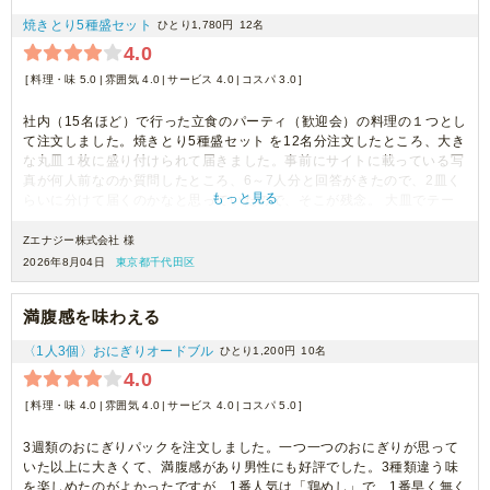
焼きとり5種盛セット
ひとり1,780円
12名
4.0
料理・味 5.0
雰囲気 4.0
サービス 4.0
コスパ 3.0
社内（15名ほど）で行った立食のパーティ（歓迎会）の料理の１つとし
て注文しました。焼きとり5種盛セット を12名分注文したところ、大き
な丸皿１枚に盛り付けられて届きました。事前にサイトに載っている写
真が何人前なのか質問したところ、6～7人分と回答がきたので、2皿く
もっと見る
らいに分けて届くのかなと思っていたので、そこが残念。 大皿でテー
ブルの一か所に置いてしまうと取りにくいからです。そのため、届いて
から紙皿に何本かずつ分けて数か所に置きました。焼き鳥が届いたとき
Zエナジー株式会社 様
には冷めてしまっていましたが、冷めてもお肉は柔らかく、味はとても
2026年8月04日
東京都千代田区
美味しく、従業員にも好評でした。
満腹感を味わえる
〈1人3個〉おにぎりオードブル
ひとり1,200円
10名
4.0
料理・味 4.0
雰囲気 4.0
サービス 4.0
コスパ 5.0
3週類のおにぎりパックを注文しました。一つ一つのおにぎりが思って
いた以上に大きくて、満腹感があり男性にも好評でした。3種類違う味
を楽しめたのがよかったですが、1番人気は「鶏めし」で、1番早く無く