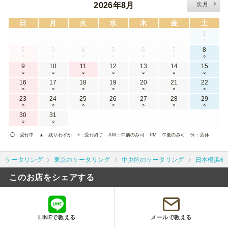
2026年8月
次月
日
月
火
水
木
金
土
1
×
2
3
4
5
6
7
8
×
×
×
×
×
×
○
9
10
11
12
13
14
15
○
○
○
○
○
○
○
16
17
18
19
20
21
22
○
○
○
○
○
○
○
23
24
25
26
27
28
29
○
○
○
○
○
○
○
30
31
○
○
◯
：受付中
▲
：残りわずか
×
：受付終了
AM
：午前のみ可
PM
：午後のみ可
休
：店休
ケータリング
東京のケータリング
中央区のケータリング
日本橋浜町
このお店をシェアする
LINEで教える
メールで教える