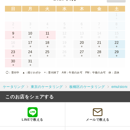
日
月
火
水
木
金
土
1
×
2
3
4
5
6
7
8
×
×
×
休
×
×
×
9
10
11
12
13
14
15
○
○
○
休
休
休
休
16
17
18
19
20
21
22
休
○
○
休
○
○
○
23
24
25
26
27
28
29
○
○
○
休
○
○
○
30
31
○
○
◯
：受付中
▲
：残りわずか
×
：受付終了
AM
：午前のみ可
PM
：午後のみ可
休
：店休
ケータリング
東京のケータリング
板橋区のケータリング
emulsio
このお店をシェアする
LINEで教える
メールで教える