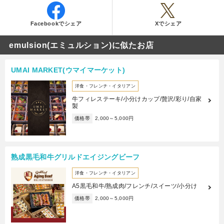
Facebookでシェア
Xでシェア
emulsion(エミュルション)に似たお店
UMAI MARKET(ウマイマーケット)
洋食・フレンチ・イタリアン
牛フィレステーキ/小分けカップ/贅沢/彩り/自家
製
価格帯
2,000～5,000円
熟成黒毛和牛グリルドエイジングビーフ
洋食・フレンチ・イタリアン
A5黒毛和牛/熟成肉/フレンチ/スイーツ/小分け
価格帯
2,000～5,000円