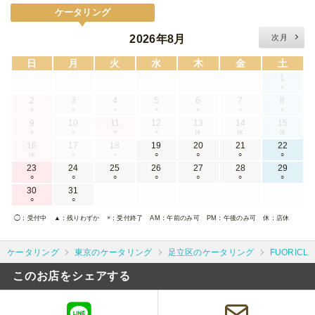
ケータリング
2026年8月
次月
日
月
火
水
木
金
土
1
×
2
3
4
5
6
7
8
×
×
×
×
×
×
×
9
10
11
12
13
14
15
×
×
×
×
休
休
休
16
17
18
19
20
21
22
休
×
×
○
○
○
○
23
24
25
26
27
28
29
○
○
○
○
○
○
○
30
31
○
○
◯
：受付中
▲
：残りわずか
×
：受付終了
AM
：午前のみ可
PM
：午後のみ可
休
：店休
ケータリング
東京のケータリング
足立区のケータリング
FUORICL
このお店をシェアする