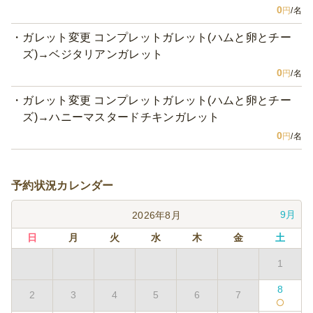
0
円
/名
ガレット変更 コンプレットガレット(ハムと卵とチー
ズ)→ベジタリアンガレット
0
円
/名
ガレット変更 コンプレットガレット(ハムと卵とチー
ズ)→ハニーマスタードチキンガレット
0
円
/名
予約状況カレンダー
9月
2026年8月
日
月
火
水
木
金
土
1
8
2
3
4
5
6
7