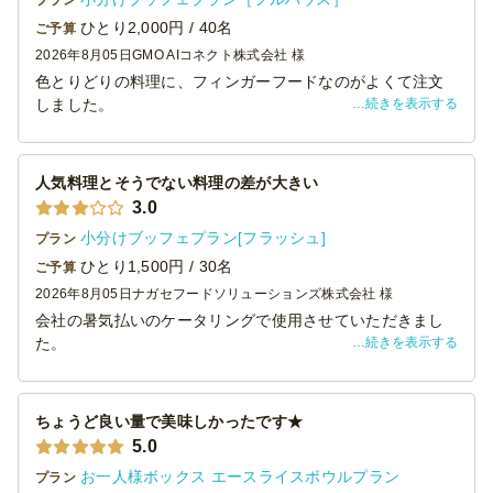
プラン
ひとり2,000円 / 40名
ご予算
2026年8月05日
GMO AIコネクト株式会社 様
色とりどりの料理に、フィンガーフードなのがよくて注文
続きを表示する
しました。
配送もとても丁寧で安心してお任せできる雰囲気がありま
した。
立食だったので料理をいくつかのテーブルに配置したかっ
人気料理とそうでない料理の差が大きい
たのですが、同じ料理がまとまって入っていたので会が始
3.0
まるまでにばらばらにするのが大変でした。
小分けブッフェプラン[フラッシュ]
プラン
初めて注文したこともありそこまで頭がまわっていなかっ
たので、次回はそのあたりの注文方法を考えようと思って
ひとり1,500円 / 30名
ご予算
おります！
2026年8月05日
ナガセフードソリューションズ株式会社 様
またぜひ利用したいです。
会社の暑気払いのケータリングで使用させていただきまし
ありがとうございました。
続きを表示する
た。
50人ほどの人数で、30人前の注文でしたが人気ですぐに無
くなる料理と、最後までほぼ誰も手を付けない料理との差
が大きかったです。
ちょうど良い量で美味しかったです★
ですが、時間通りに配達していただいたりと概ね満足で
5.0
す。
お一人様ボックス エースライスボウルプラン
プラン
ありがとうございました。