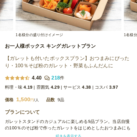
1名様分の盛り付けイメージ
1名様
お一人様ボックス キングガレットプラン
【ガレットも付いたボックスプラン】おつまみにぴった
り・100％そば粉のガレット・野菜もふんだんに
4.40
218
件
料理・味
4.19
雰囲気
4.29
サービス
4.38
コスパ
3.97
1,500
価格
品数
9品
円
/人
プランについて
ガレットスタンドのカジュアルに楽しめる9品プラン。当店自慢
の100％のそば粉で作ったガレットをはじめとしたおつまみにも
ぴったりな料理を多数ご用意致しました。ぜひちょっとした集ま
続きを表示する