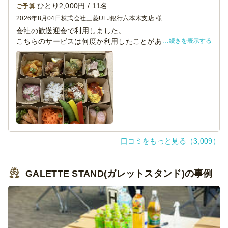
ひとり2,000円 / 11名
ご予算
2026年8月04日
株式会社三菱UFJ銀行六本木支店 様
会社の歓送迎会で利用しました。
続きを表示する
こちらのサービスは何度か利用したことがあるのですが、
今回は初めてライスボウルプランを頼みました。夜に利用
したのでお米が入ってるメニューがあるのも嬉しかったで
す。おつまみとアルコールは別で買って、ちょうど良い量
で大満喫でした。
口コミをもっと見る（3,009）
GALETTE STAND(ガレットスタンド)の事例