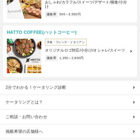
おしゃれ/カラフル/スイーツ/デザート/個食/小分
け
価格帯
500～3,500円
HATTO COFFEE(ハットコーヒー)
洋食・フレンチ・イタリアン
オリジナルロゴ対応/小分け/オシャレ/スイーツ
価格帯
1,350～2,800円
2分でわかる！ケータリング診断
ケータリングとは？
ご相談・お問い合わせ
掲載希望の店舗様へ