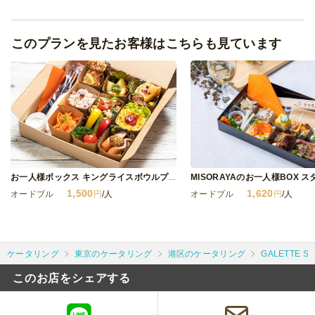
このプランを見たお客様はこちらも見ています
MISORAYAのお一人様BOX 
お一人様ボックス キングライスボウルプラン
1,500
1,620
オードブル
円
/人
オードブル
円
/人
ケータリング
東京のケータリング
港区のケータリング
GALETTE 
このお店をシェアする