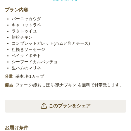
りのお酒のお供にお楽しみください。
プラン内容
■ガレットは以下のメニューと変更可能です。変更をご希望の場
バーニャカウダ
合はオプションよりご選択ください。
キャロットラペ
【オムライス/タコライス/ベジタリアンガレット/ハニーマスター
ラタトゥイユ
ドチキンガレット】
餅粉チキン
※「ご注文人数分」のご指定をお願いいたします。
コンプレットガレット(ハムと卵とチーズ)
一部のみご指定いただいた場合、ご指定のない分については元の
粗挽きソーセージ
メニュー（コンプレットガレット）でご用意いたします。
ベイクドポテト
シーフードカルパッチョ
※使い捨て容器でお届けするデリバリープランです。設置・配
生ハムのマリネ
膳・撤収等のサービスはついておりません。
分量
基本:各1カップ
※「10卓に配置」などお客様ご指定の数の卓に配置する場合、
追加容器代金をいただいたり、容器が変更になる場合がございま
備品
フォーク/紙おしぼり/紙ナプキン を無料で付帯致します。
す。予めご了承くださいませ。
※プランに記載のあるメニュー以外もご対応が可能です。お気軽
に御相談ください。
このプランをシェア
お届け条件