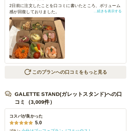
2日前に注文したことを口コミに書いたところ、ボリューム
続きを表示する
感が回復しておりました。
特ににんじんのラペがしょぼく感じてましたが、問題なく
なってました。
口コミに書いたこととは言え、すぐに修正してくれるとこ
ろに感服しました。
引き続き、頑張ってください。
ごちそうさまでした。
このプランへの口コミをもっと見る
GALETTE STAND(ガレットスタンド)への口
コミ（3,009件）
コスパが良かった
5.0
小分けブッフェプラン［フルハウス］