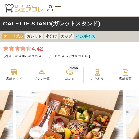
GALETTE STAND(ガレットスタンド)
オードブル
ガレット
小分け
カップ
インボイス
4.42
料理・味 4.35
雰囲気 4.70
サービス 4.57
コスパ 4.45
3009
店舗トップ
プラン一覧
口コミ
こだわり
店舗概要