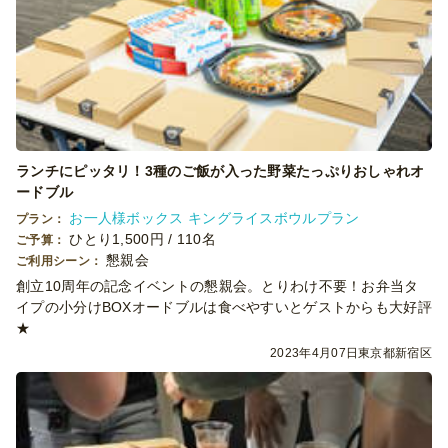
ランチにピッタリ！3種のご飯が入った野菜たっぷりおしゃれオ
ードブル
お一人様ボックス キングライスボウルプラン
プラン：
ひとり1,500円 / 110名
ご予算：
懇親会
ご利用シーン：
創立10周年の記念イベントの懇親会。とりわけ不要！お弁当タ
イプの小分けBOXオードブルは食べやすいとゲストからも大好評
★
2023年4月07日
東京都新宿区