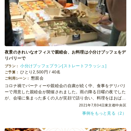
夜景のきれいなオフィスで親睦会、お料理は小分けブッフェをデ
リバリーで
小分けブッフェプラン[ストレートフラッシュ]
プラン：
ひとり2,500円 / 40名
ご予算：
懇親会
ご利用シーン：
コロナ禍でパーティーや親睦会の自粛が続く中、食事をデリバリ
ーで用意した親睦会が開催されました。雨の降る日曜の夜でした
が、会場に集まった多くの人が笑顔で語り合い、料理をほおばり
ながら楽しい時間を過ごしました。
2021年7月04日
東京都中央区
事例をもっと見る（2）