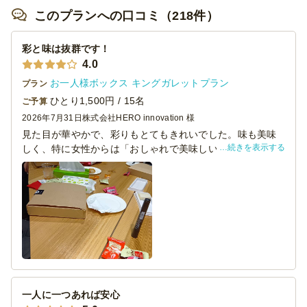
このプランへの口コミ（218件）
彩と味は抜群です！
4.0
お一人様ボックス キングガレットプラン
プラン
ひとり1,500円 / 15名
ご予算
2026年7月31日
株式会社HERO innovation 様
見た目が華やかで、彩りもとてもきれいでした。味も美味
続きを表示する
しく、特に女性からは「おしゃれで美味しい」と大好評で
した。イベントでも写真を撮る方が多く、見た目のインパ
クトも十分あったと思います。一方で、男性には少しボリ
ュームが物足りなく感じる方もいたようです。全体として
は満足度が高く、女性が多いイベントには特におすすめで
きるメニューです。
一人に一つあれば安心