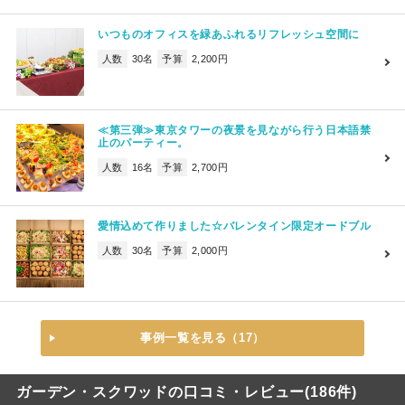
いつものオフィスを緑あふれるリフレッシュ空間に
人数
30名
予算
2,200円
≪第三弾≫東京タワーの夜景を見ながら行う日本語禁
止のパーティー。
人数
16名
予算
2,700円
愛情込めて作りました☆バレンタイン限定オードブル
人数
30名
予算
2,000円
事例一覧を見る（17）
ガーデン・スクワッドの口コミ・レビュー(186件)