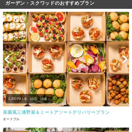
ガーデン・スクワッドのおすすめプラン
Previous
N
2,250
円/ 1名
10品
19名～
菜園風三浦野菜＆ミートアソートデリバリープラン
オードブル