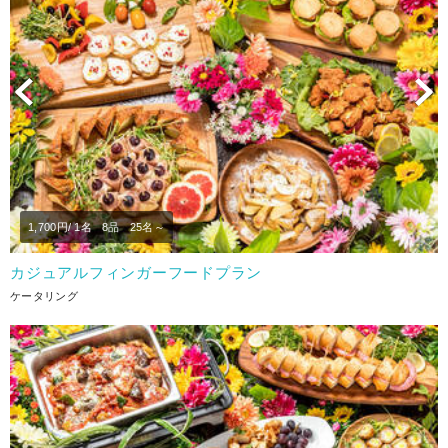
Previous
N
1,700
円/ 1名
8品
25名～
カジュアルフィンガーフードプラン
ケータリング