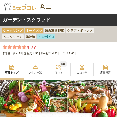
ガーデン・スクワッド
ケータリング
オードブル
鎌倉三浦野菜
クラフトボックス
ベジタリアン
花装飾
インボイス
4.77
料理・味 4.48
雰囲気 4.56
サービス 4.73
コスパ 4.66
186
店舗トップ
プラン一覧
口コミ
こだわり
店舗概要