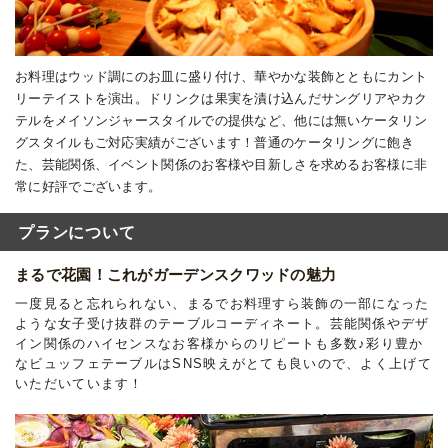
お料理はウッド調にのお皿に盛り付け、華やかな装飾とともにカント
リーテイストを演出。ドリンクは果実を漬け込んだサングリアやカク
テルをメイソンジャースタイルでの提供など、他には無いケータリン
グスタイルもご対応実績がございます！普通のケータリングに飽き
た、芸能関係、イベント関係のお客様や目新しさを求めるお客様に非
常に好評でございます。
プランについて
まるで花園！これがガーデンスクワッドの魅力
一度見ると忘れられない、まるでお料理すら装飾の一部になった
ような女子受け抜群のテーブルコーディネート。芸能関係やデザ
イン関係のハイセンスなお客様からのリピートも多数♪彩り豊か
なビュッフェテーブルはSNS映えがとても良いので、よく上げて
いただいています！