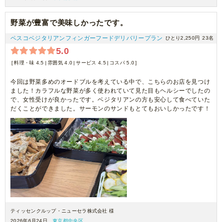
野菜が豊富で美味しかったです。
ペスコベジタリアンフィンガーフードデリバリープラン
ひとり2,250円
23名
5.0
料理・味 4.5
雰囲気 4.0
サービス 4.5
コスパ 5.0
今回は野菜多めのオードブルを考えている中で、こちらのお店を見つけ
ました！カラフルな野菜が多く使われていて見た目もヘルシーでしたの
で、女性受けが良かったです。ベジタリアンの方も安心して食べていた
だくことができました。サーモンのサンドもとてもおいしかったです！
ティッセンクルップ・ニューセラ株式会社 様
2026年6月24日
東京都中央区