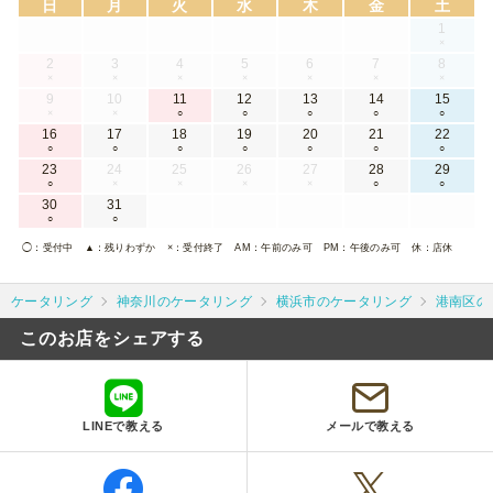
日
月
火
水
木
金
土
1
×
2
3
4
5
6
7
8
×
×
×
×
×
×
×
9
10
11
12
13
14
15
×
×
○
○
○
○
○
16
17
18
19
20
21
22
○
○
○
○
○
○
○
23
24
25
26
27
28
29
○
×
×
×
×
○
○
30
31
○
○
◯
：受付中
▲
：残りわずか
×
：受付終了
AM
：午前のみ可
PM
：午後のみ可
休
：店休
ケータリング
神奈川のケータリング
横浜市のケータリング
港南区の
このお店をシェアする
LINEで教える
メールで教える