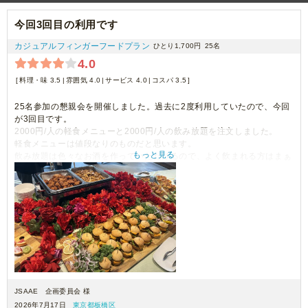
今回3回目の利用です
カジュアルフィンガーフードプラン
ひとり1,700円
25名
4.0
料理・味 3.5
雰囲気 4.0
サービス 4.0
コスパ 3.5
25名参加の懇親会を開催しました。過去に2度利用していたので、今回
が3回目です。
2000円/人の軽食メニューと2000円/人の飲み放題を注文しました。
軽食メニューは値段なりのものだと思います。
もっと見る
飲み放題は色々なお酒を作っていただけるので、よく飲まれる方はまぁ
まぁだと思いますが、
あまり飲まない人が多いと少し割高な飲み放題価格と感じるかもしれま
せん。
注文前後の事務局とのやり取りはスムーズで、やりやすかったです。
JSAAE 企画委員会 様
2026年7月17日
東京都板橋区