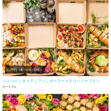
Previous
N
2,250
円/ 1名
10品
19名～
ペスコベジタリアンフィンガーフードデリバリープラン
オードブル