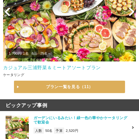
Previous
N
1,700
円/ 1名
8品
25名～
カジュアル三浦野菜＆ミートアソートプラン
ケータリング
プラン一覧を見る（11）
ピックアップ事例
ガーデンにいるみたい！緑一色の華やかケータリング
で歓迎会
人数
50名
予算
2,520円