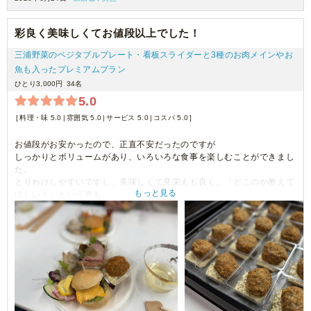
彩良く美味しくてお値段以上でした！
三浦野菜のベジタブルプレート・看板スライダーと3種のお肉メインやお
魚も入ったプレミアムプラン
ひとり3,000円
34名
5.0
料理・味 5.0
雰囲気 5.0
サービス 5.0
コスパ 5.0
お値段がお安かったので、正直不安だったのですが
しっかりとボリュームがあり、いろいろな食事を楽しむことができまし
た。
とりわけしやすいですし、美味しくて見栄えも良く、「どこのか教えて
もっと見る
ほしい！」という声も。
皆さんとても満足していただきました。
ありがとうございました。