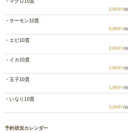
マグロ10貫
2,500
円
/台
サーモン10貫
2,500
円
/台
エビ10貫
2,000
円
/台
イカ10貫
1,800
円
/台
玉子10貫
1,800
円
/台
いなり10貫
1,200
円
/台
予約状況カレンダー