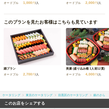
1,000
2,000
オードブル
円
/人
オードブル
円
/人
このプランを見たお客様はこちらも見ています
踊プラン
美濃 (盛り込み桶 1人前12貫)
2,700
4,000
オードブル
円
/人
オードブル
円
/人
ケータリング
東京のケータリング
目黒区のケータリング
銀のさら
このお店をシェアする