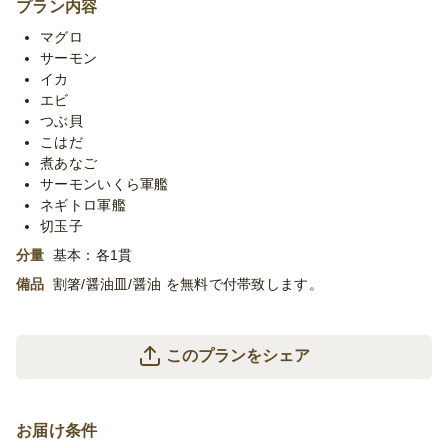
プラン内容
※使い捨て容器でお届けするデリバリープランです。設置・配
マグロ
膳・撤収等のサービスはついておりません。
サーモン
※季節毎の仕入れによりメニューが変わる場合がございます。予
イカ
めご了承ください。
エビ
※ご注文締切後の変更はお受けできません。予めご了承くださ
つぶ貝
い。
こはだ
煮あなご
サーモンいくら軍艦
ネギトロ軍艦
切玉子
分量
基本：各1貫
備品
割箸/醤油皿/醤油 を無料で付帯致します。
このプランをシェア
お届け条件