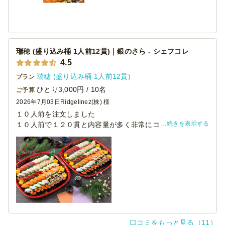
瑞穂 (盛り込み桶 1人前12貫)｜銀のさら - シェフコレ
4.5
瑞穂 (盛り込み桶 1人前12貫)
プラン
ひとり3,000円 / 10名
ご予算
2026年7月03日
Ridgelinez(株) 様
１０人前を注文しました
続きを表示する
１０人前で１２０貫と内容量が多く非常にコスパがよいと
感じました。見た目のインパクトも十分あり大満足です
味も懇親会での料理としては申し分なく、人気ですぐにな
くなってしまいました
また機会があれば注文します。
口コミをもっと見る（11）