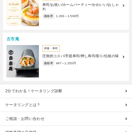
寿司/お祝い/ホームパーティー/かわいい/おしゃ
れ
価格帯
1,200～1,500円
古市庵
和食・寿司
圧倒的コスパ/手毬寿司/押し寿司/彩り/伝統の味
価格帯
497～1,253円
2分でわかる！ケータリング診断
ケータリングとは？
ご相談・お問い合わせ