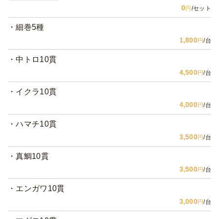
0
円
/セット
細巻5種
1,800
円
/台
中トロ10貫
4,500
円
/台
イクラ10貫
4,000
円
/台
ハマチ10貫
3,500
円
/台
真鯛10貫
3,500
円
/台
エンガワ10貫
3,000
円
/台