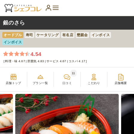
銀のさら
オードブル
寿司
ケータリング
有名店
懇親会
インボイス
インボイス
4.54
料理・味 4.67
雰囲気 4.83
サービス 4.67
コスパ 4.17
11
店舗トップ
プラン一覧
口コミ
こだわり
店舗概要