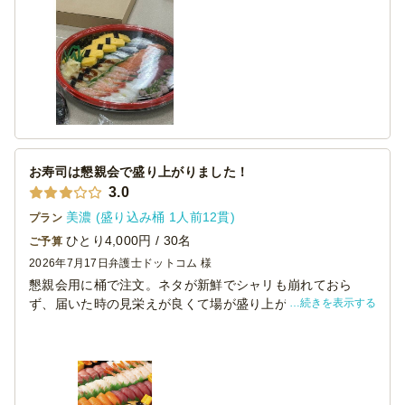
評でした。
時間通りに宅配を行ってくれてこの味と値段なら満足で
す。
次回も使いたいと思います。
お寿司は懇親会で盛り上がりました！
3.0
美濃 (盛り込み桶 1人前12貫)
プラン
ひとり4,000円 / 30名
ご予算
2026年7月17日
弁護士ドットコム 様
懇親会用に桶で注文。ネタが新鮮でシャリも崩れておら
続きを表示する
ず、届いた時の見栄えが良くて場が盛り上がった。値段も
相応で人数分の満足度を考えれば妥当。大事な集まりなら
また頼みたい。