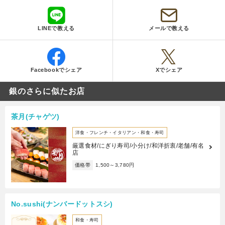
LINEで教える
メールで教える
Facebookでシェア
Xでシェア
銀のさらに似たお店
茶月(チャゲツ)
洋食・フレンチ・イタリアン・和食・寿司
厳選食材/にぎり寿司/小分け/和洋折衷/老舗/有名
店
価格帯
1,500～3,780円
No.sushi(ナンバードットスシ)
和食・寿司