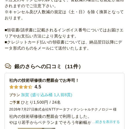
されますのでご注意下さい。
※キャンセル及び人数減の規定は《土・日》を除く換算となって
おります。
■領収書/請求書に記載されるインボイス番号についてはお届けエ
リアやお支払い方法により異なります。
■クレジットカード払いの領収書については、納品翌日以降にデ
ータ形式のものをメールにて送付いたします。
銀のさらへの口コミ（11件）
社内の技術研修後の懇親会でお寿司！
4.5
加賀 (盛り込み桶 1人前8貫)
プラン
ひとり1,500円 / 24名
ご予算
2026年7月27日
株式会社NTTデータフィナンシャルテクノロジー 様
社内の技術研修後の懇親会で利用しました。
続きを表示する
やはり若手からベテランまでそろう年齢幅が広い技術研修
後の懇親会ですが、お寿司は全員が大好きなので非常に好