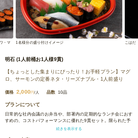
ワ・マ
1名様分の盛り付けイメージ
こはだ
明石 (1人前桶お1人様9貫)
【ちょっとした集まりにぴったり！お手軽プラン】マグ
ロ、サーモンの定番ネタ・リーズナブル・1人前盛り
2,000
価格
品数
10品
円
/人
プランについて
日常的な社内会議のお弁当や、部署内の定期的なランチ会におす
すめの、コストパフォーマンスに優れた9貫セット。限られた予
算内でも、上質で満足度の高いお食事を提供したい場面で活躍し
続きを表示する
ます。