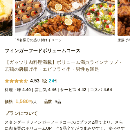
15名様分の盛り付けイメージ
唐揚げ
フィンガーフードボリュームコース
【ガッツリ肉料理満載】ボリューム満点ラインナップ・
若鶏の唐揚げ串・エビフライ串・男性も満足
4.53
24
件
料理・味
4.40
雰囲気
4.46
サービス
4.42
コスパ
4.64
1,580
価格
品数
9品
円
/人
プランについて
スタンダードフィンガーフードコースにプラス2品でより、さら
に肉充実のボリュームUP！全9品全てがつまみやすく、食べやす