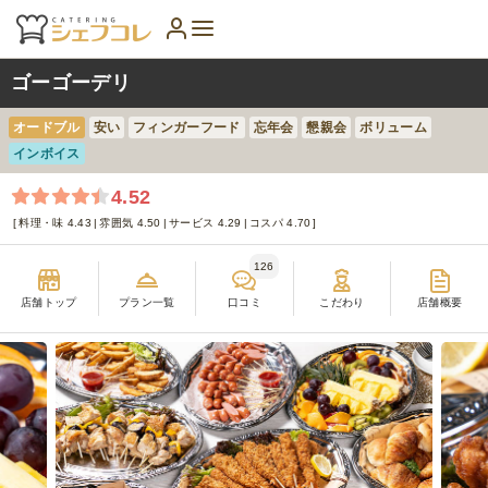
ゴーゴーデリ
オードブル
安い
フィンガーフード
忘年会
懇親会
ボリューム
インボイス
4.52
料理・味 4.43
雰囲気 4.50
サービス 4.29
コスパ 4.70
126
店舗トップ
プラン一覧
口コミ
こだわり
店舗概要