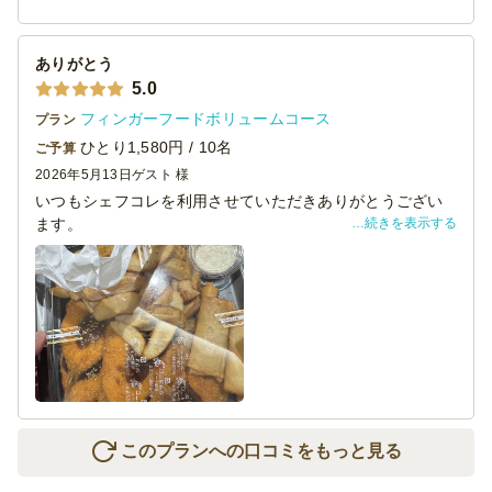
対応していただいております。
1点残念だったのはメニュー内のから揚げ串が、別のメニュ
ーに変更になっていたことですかね・・やはりから揚げは1
ありがとう
番人気ですので・・
5.0
昨今色々な事情があるのかと思いますが、次回お願いする
フィンガーフードボリュームコース
プラン
際のメニューに期待したいと思います。
ひとり1,580円 / 10名
ご予算
2026年5月13日
ゲスト 様
いつもシェフコレを利用させていただきありがとうござい
続きを表示する
ます。
本日は懇親会にて、貴店をご利用させていただきました。
料理の見た目は素晴らしく、大変満足しております。
機会がございましたら、ぜひまたご利用させていただきま
す。
このプランへの口コミをもっと見る