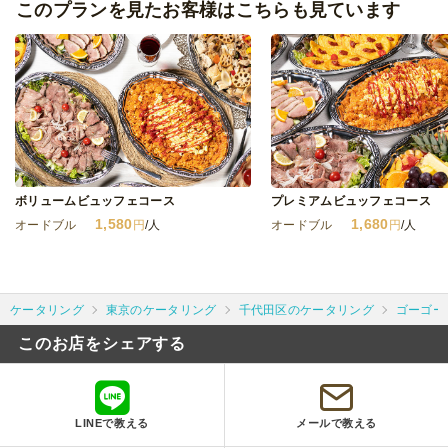
このプランを見たお客様はこちらも見ています
ボリュームビュッフェコース
プレミアムビュッフェコース
1,580
1,680
オードブル
円
/人
オードブル
円
/人
ケータリング
東京のケータリング
千代田区のケータリング
ゴーゴー
このお店をシェアする
LINEで教える
メールで教える