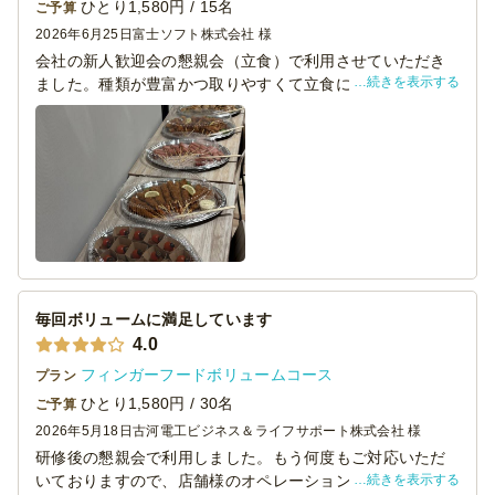
ひとり1,580円 / 15名
ご予算
2026年6月25日
富士ソフト株式会社 様
会社の新人歓迎会の懇親会（立食）で利用させていただき
続きを表示する
ました。種類が豊富かつ取りやすくて立食にはもってこい
でした！
サラダもフルーツもあり女性に評判がとっても良かったで
す！
毎回ボリュームに満足しています
4.0
フィンガーフードボリュームコース
プラン
ひとり1,580円 / 30名
ご予算
2026年5月18日
古河電工ビジネス＆ライフサポート株式会社 様
研修後の懇親会で利用しました。もう何度もご対応いただ
続きを表示する
いておりますので、店舗様のオペレーションも臨機応変に