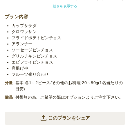
いサイズ。取り皿などを極力使いたくないスマートなパーティー
続きを表示する
向けのコースになっております。
プラン内容
※使い捨て容器でお届けするデリバリープランです。
カップサラダ
設置・配膳・撤収等のサービスはついておりません。
クロワッサン
※メニューの入れ替え等プランのカスタマイズや『10名様ごと
フライドポテトピンチョス
に料理を分けて盛り付けてほしい』などの盛り分けも承っており
アランチーニ
ますので、お気軽にご相談くださいませ。
ソーセージピンチョス
※衛生上の観点より、オードブルの品質を守るため冷ました状態
グリルチキンピンチョス
でお届けいたします。
エビフライピンチョス
唐揚げ串
フルーツ盛り合わせ
分量
基本:各1～2ピース/その他のお料理:20～80g(1名当たりの
目安)
備品
付帯無の為、ご希望の際はオプションよりご注文下さい。
このプランをシェア