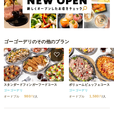
ゴーゴーデリのその他のプラン
スタンダードフィンガーフードコース
ボリュームビュッフェコース
ゴーゴーデリ
ゴーゴーデリ
980
1,580
オードブル
円
/人
オードブル
円
/人