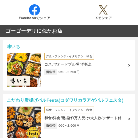
Facebookでシェア
Xでシェア
ゴーゴーデリに似たお店
味いち
洋食・フレンチ・イタリアン・和食
コスパ/オードブル/和洋折衷
価格帯
950～2,500円
こだわり唐揚げバルFesta(コダワリカラアゲバルフェスタ)
洋食・フレンチ・イタリアン・和食
和食/洋食/唐揚げ/万人受け/大人数/デザート付
価格帯
900～2,600円