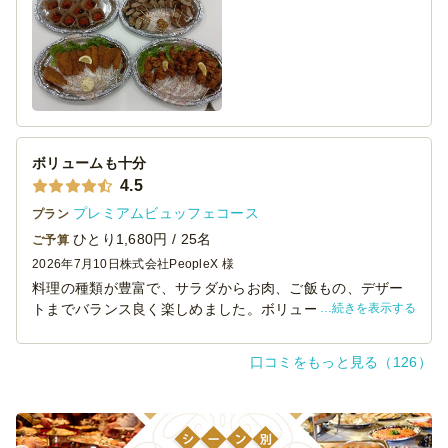
フィンガータイプで食べやすいのも高評価、またリピート
したいと思います。
ボリュームも十分
4.5
プレミアムビュッフェコース
プラン
ひとり1,680円 / 25名
ご予算
2026年7月10日
株式会社PeopleX 様
料理の種類が豊富で、サラダからお肉、ご飯もの、デザー
続きを表示する
トまでバランス良く楽しめました。ボリュームも十分で、
参加者からも満足の声が多く聞かれました。コストパフォ
ーマンスも良く、また利用したいと思える内容でした
口コミをもっと見る（126）