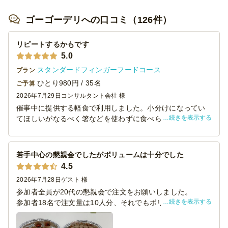
ゴーゴーデリへの口コミ（126件）
リピートするかもです
5.0
スタンダードフィンガーフードコース
プラン
ひとり980円 / 35名
ご予算
2026年7月29日
コンサルタント会社 様
催事中に提供する軽食で利用しました。小分けになってい
続きを表示する
てほしいがなるべく箸などを使わずに食べられるように、
串刺しになっているものが多いケータリングを探し、こち
らのフィンガーフードコースに決めました。
お値段のわりに量が多くて見栄えもよく美味しかったの
若手中心の懇親会でしたがボリュームは十分でした
で、また利用するかもしれません。コスパいいです！
4.5
2026年7月28日
ゲスト 様
参加者全員が20代の懇親会で注文をお願いしました。
続きを表示する
参加者18名で注文量は10人分、それでもボリューム的には
全く問題ありませんでした（むしろ少し残してしまい申し
訳ございませんでした）