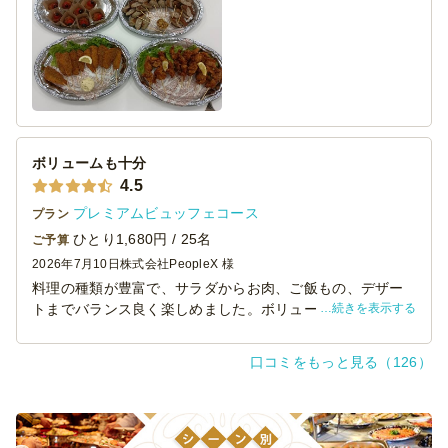
フィンガータイプで食べやすいのも高評価、またリピート
したいと思います。
ボリュームも十分
4.5
プレミアムビュッフェコース
プラン
ひとり1,680円 / 25名
ご予算
2026年7月10日
株式会社PeopleX 様
料理の種類が豊富で、サラダからお肉、ご飯もの、デザー
続きを表示する
トまでバランス良く楽しめました。ボリュームも十分で、
参加者からも満足の声が多く聞かれました。コストパフォ
ーマンスも良く、また利用したいと思える内容でした
口コミをもっと見る（126）