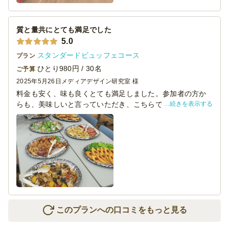
味も非常においしくいただくことができました。
質と量共にとても満足でした
5.0
スタンダードビュッフェコース
プラン
ひとり980円 / 30名
ご予算
2025年5月26日
メディアデザイン研究室 様
料金も安く、味も良くとても満足しました。参加者の方か
続きを表示する
らも、美味しいと言っていただき、こちらで頼んで良かっ
たと思いました。
お皿や割り箸などもまとめて頼んだら、しっかりしたもの
が届き、注文から食べるまでがとても手軽でした。
また利用させていただきたいです。
このプランへの口コミをもっと見る