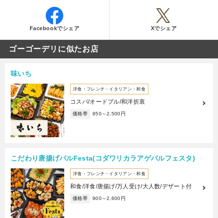
Facebookでシェア
Xでシェア
ゴーゴーデリに似たお店
味いち
洋食・フレンチ・イタリアン・和食
コスパ/オードブル/和洋折衷
価格帯
950～2,500円
こだわり唐揚げバルFesta(コダワリカラアゲバルフェスタ)
洋食・フレンチ・イタリアン・和食
和食/洋食/唐揚げ/万人受け/大人数/デザート付
価格帯
900～2,600円