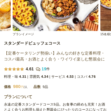
プランイメージ
15名
スタンダードビュッフェコース
【定番ケータリング勢揃い】みんなの好きな定番料理・
コスパ最高・お酒とよく合う・ワイワイ楽しむ懇親会に
4.61
19
件
料理・味
4.31
雰囲気
4.34
サービス
4.53
コスパ
4.76
980
価格
品数
9品
円
/人
プランについて
永遠の定番スタンダードコース9品。お食事の締めも充実！お酒
とよく合うお料理も揃えた懇親会にぴったりのコースになってお