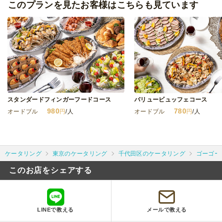
このプランを見たお客様はこちらも見ています
スタンダードフィンガーフードコース
バリュービュッフェコース
980
780
オードブル
円
/人
オードブル
円
/人
ケータリング
東京のケータリング
千代田区のケータリング
ゴーゴー
このお店をシェアする
LINEで教える
メールで教える