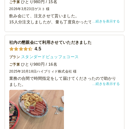
ひとり980円 / 15名
ご予算
2026年3月23日
ゲスト 様
飲み会にて、注文させて貰いました。
続きを表示する
15人分注文しましたが、量も丁度良かったです。豪華だね
というコメントも貰えました。
中でもフレンチトーストが好評でした！
お値段以上の味、クオリティーでした。また利用したいと
社内の懇親会にて利用させていただきました
思います。
4.5
スタンダードビュッフェコース
プラン
ひとり980円 / 16名
ご予算
2025年10月18日
ハイブリィド株式会社 様
業務の合間で時間指定をして届けてくださったので助かり
続きを表示する
ました。
別の場所でお寿司を注文していたのですが、それだけでは
少し何かつまめるものをと思ってこちらで人数分ご注文さ
せていただきました。
一人当たり980円でメインになるものにプラスアルファで用
意するのに非常に使いやすかったです。