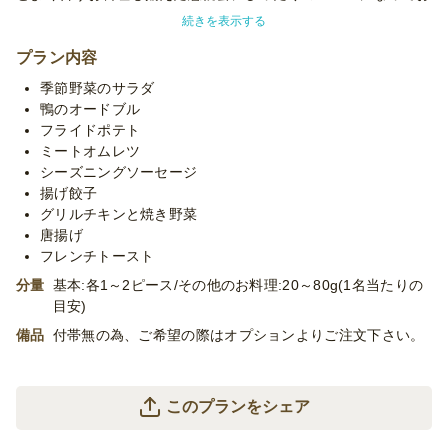
ります！
続きを表示する
※使い捨て容器でお届けするデリバリープランです。
プラン内容
設置・配膳・撤収等のサービスはついておりません。
季節野菜のサラダ
※メニューの入れ替え等プランのカスタマイズや『10名様ごと
鴨のオードブル
に料理を分けて盛り付けてほしい』などの盛り分けも承っており
フライドポテト
ますので、お気軽にご相談くださいませ。
ミートオムレツ
※衛生上の観点より、オードブルの品質を守るため冷ました状態
シーズニングソーセージ
でお届けいたします。
揚げ餃子
グリルチキンと焼き野菜
唐揚げ
フレンチトースト
分量
基本:各1～2ピース/その他のお料理:20～80g(1名当たりの
目安)
備品
付帯無の為、ご希望の際はオプションよりご注文下さい。
このプランをシェア