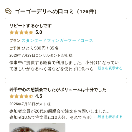
ゴーゴーデリへの口コミ（126件）
リピートするかもです
5.0
スタンダードフィンガーフードコース
プラン
ひとり980円 / 35名
ご予算
2026年7月29日
コンサルタント会社 様
催事中に提供する軽食で利用しました。小分けになってい
続きを表示する
てほしいがなるべく箸などを使わずに食べられるように、
串刺しになっているものが多いケータリングを探し、こち
らのフィンガーフードコースに決めました。
お値段のわりに量が多くて見栄えもよく美味しかったの
若手中心の懇親会でしたがボリュームは十分でした
で、また利用するかもしれません。コスパいいです！
4.5
2026年7月28日
ゲスト 様
参加者全員が20代の懇親会で注文をお願いしました。
続きを表示する
参加者18名で注文量は10人分、それでもボリューム的には
全く問題ありませんでした（むしろ少し残してしまい申し
訳ございませんでした）