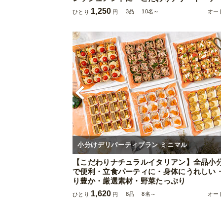
1,250
3品
10名～
オー
ひとり
円
小分けデリパーティプラン ミニマル
【こだわりナチュラルイタリアン】全品小
で便利・立食パーティに・身体にうれしい
り豊か・厳選素材・野菜たっぷり
1,620
8品
8名～
オー
ひとり
円