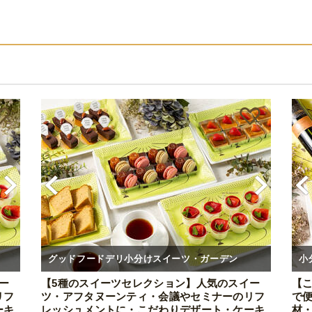
グッドフードデリ小分けスイーツ・ガーデン
小
ー
【5種のスイーツセレクション】人気のスイー
【
リフ
ツ・アフタヌーンティ・会議やセミナーのリフ
で
ーキ
レッシュメントに・こだわりデザート・ケーキ
材