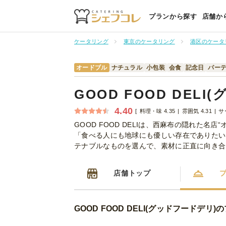
プランから探す
店舗か
ケータリング
東京のケータリング
港区のケータ
オードブル
ナチュラル
小包装
会食
記念日
パー
GOOD FOOD DEL
4.40
料理・味 4.35
雰囲気 4.31
サ
GOOD FOOD DELIは、西麻布の隠れた
「食べる人にも地球にも優しい存在でありたい
テナブルなものを選んで、素材に正直に向き合
店舗トップ
GOOD FOOD DELI(グッドフードデリ