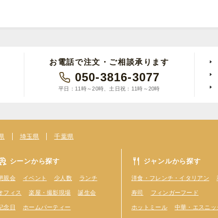
お電話で注文・ご相談承ります
050-3816-3077
平日：11時～20時、土日祝：11時～20時
県
埼玉県
千葉県
シーンから探す
ジャンルから探す
懇親会
イベント
少人数
ランチ
洋食・フレンチ・イタリアン
オフィス
楽屋・撮影現場
誕生会
寿司
フィンガーフード
記念日
ホームパーティー
ホットミール
中華・エスニッ