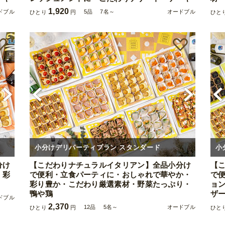
1,920
ドブル
5品
7名～
オードブル
ひとり
円
ひと
小分けデリパーティプラン スタンダード
小
分け
【こだわりナチュラルイタリアン】全品小分け
【
・彩
で便利・立食パーティに・おしゃれで華やか・
で
彩り豊か・こだわり厳選素材・野菜たっぷり・
ョ
鴨や鶏
ザ
ドブル
2,370
12品
5名～
オードブル
ひとり
円
ひと