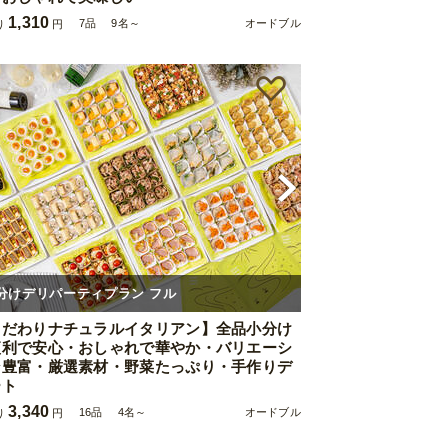
1,310
7品
9名～
オードブル
り
円
分けデリパーティプラン フル
こだわりナチュラルイタリアン】全品小分け
便利で安心・おしゃれで華やか・バリエーシ
ン豊富・厳選素材・野菜たっぷり・手作りデ
ート
3,340
16品
4名～
オードブル
り
円