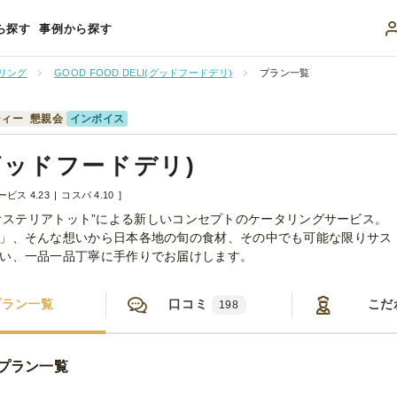
ら探す
事例から探す
リング
GOOD FOOD DELI(グッドフードデリ)
プラン一覧
ティー
懇親会
インボイス
I(グッドフードデリ)
ービス 4.23
コスパ 4.10
名店“オステリアトット”による新しいコンセプトのケータリングサービス。
」、そんな想いから日本各地の旬の食材、その中でも可能な限りサス
い、一品一品丁寧に手作りでお届けします。
プラン一覧
口コミ
こだ
198
)のプラン一覧